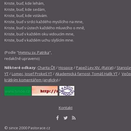
Kriste, buď, kde lehám,
Kriste, buď, kde sedám,
Kriste, buď, kde vstávám.
Kriste, buď v srdci každého myslícího na mne,
Kriste, buď v ústech každého mluvicího o mně,
Kriste, buď v každém oku vidoucím mne,
Kriste, buď v každém uchu slyšícím mne.
(Podle "
Hymnu sv. Patrika
",
redakčně upraveno)
Některé odkazy:
Charita ČR
/
Hospice
/
Papež Lev XIV. (RaVat)
/
Stanisla
YT
/
Lomec, Josef Prokeš YT
/
Akademická farnost, Tomáš Halík YT
/
Večer
krátkým komentářem (anglicky)
/
Kontakt
© since 2000 Pastorace.cz