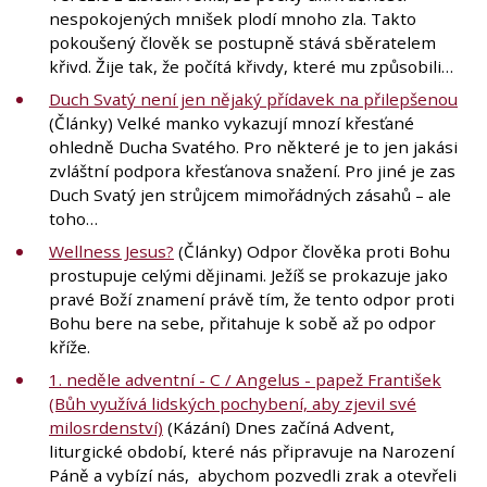
nespokojených mnišek plodí mnoho zla. Takto
pokoušený člověk se postupně stává sběratelem
křivd. Žije tak, že počítá křivdy, které mu způsobili…
Duch Svatý není jen nějaký přídavek na přilepšenou
(Články) Velké manko vykazují mnozí křesťané
ohledně Ducha Svatého. Pro některé je to jen jakási
zvláštní podpora křesťanova snažení. Pro jiné je zas
Duch Svatý jen strůjcem mimořádných zásahů – ale
toho…
Wellness Jesus?
(Články) Odpor člověka proti Bohu
prostupuje celými dějinami. Ježíš se prokazuje jako
pravé Boží znamení právě tím, že tento odpor proti
Bohu bere na sebe, přitahuje k sobě až po odpor
kříže.
1. neděle adventní - C / Angelus - papež František
(Bůh využívá lidských pochybení, aby zjevil své
milosrdenství)
(Kázání) Dnes začíná Advent,
liturgické období, které nás připravuje na Narození
Páně a vybízí nás, abychom pozvedli zrak a otevřeli