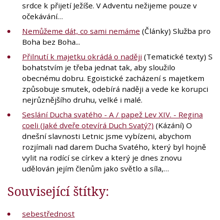
srdce k přijetí Ježíše. V Adventu nežijeme pouze v
očekávání…
Nemůžeme dát, co sami nemáme
(Články) Služba pro
Boha bez Boha...
Přilnutí k majetku okrádá o naději
(Tematické texty) S
bohatstvím je třeba jednat tak, aby sloužilo
obecnému dobru. Egoistické zacházení s majetkem
způsobuje smutek, odebírá naději a vede ke korupci
nejrůznějšího druhu, velké i malé.
Seslání Ducha svatého - A / papež Lev XIV. - Regina
coeli (Jaké dveře otevírá Duch Svatý?)
(Kázání) O
dnešní slavnosti Letnic jsme vybízeni, abychom
rozjímali nad darem Ducha Svatého, který byl hojně
vylit na rodící se církev a který je dnes znovu
udělován jejím členům jako světlo a síla,…
Související štítky:
sebestřednost