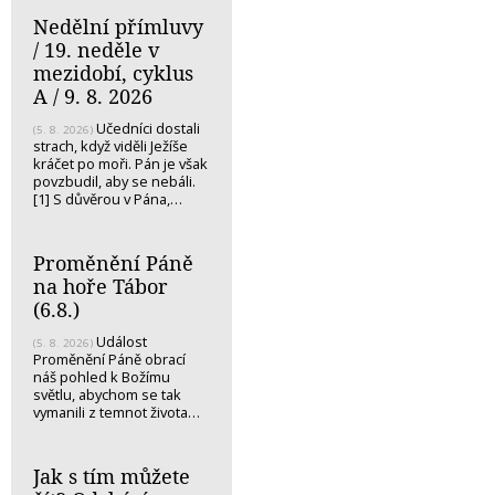
Nedělní přímluvy
/ 19. neděle v
mezidobí, cyklus
A / 9. 8. 2026
Učedníci dostali
(5. 8. 2026)
strach, když viděli Ježíše
kráčet po moři. Pán je však
povzbudil, aby se nebáli.
[1] S důvěrou v Pána,…
Proměnění Páně
na hoře Tábor
(6.8.)
Událost
(5. 8. 2026)
Proměnění Páně obrací
náš pohled k Božímu
světlu, abychom se tak
vymanili z temnot života…
Jak s tím můžete