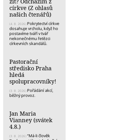
žít? Odcházím z
církve (Z ohlasů
našich čtenářů)
Pokrytectví církve
(4. 8. 2026)
dosahuje vrcholu, když ho
postavíme tváří v tvář
nekonečnému řetězci
církevních skandálů.
Pastorační
středisko Praha
hledá
spolupracovníky!
Pořádání akcí,
(3. 8. 2026)
běžný provoz.
Jan Maria
Vianney (svátek
4.8.)
“Má-li člověk
(3. 8. 2026)