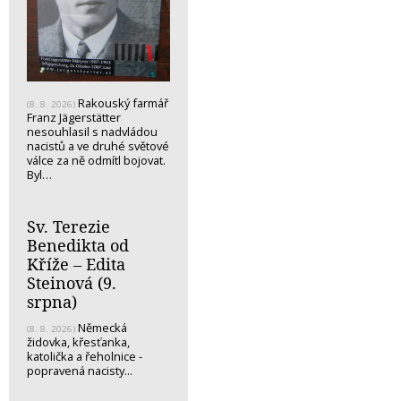
Rakouský farmář
(8. 8. 2026)
Franz Jägerstätter
nesouhlasil s nadvládou
nacistů a ve druhé světové
válce za ně odmítl bojovat.
Byl…
Sv. Terezie
Benedikta od
Kříže – Edita
Steinová (9.
srpna)
Německá
(8. 8. 2026)
židovka, křesťanka,
katolička a řeholnice -
popravená nacisty...