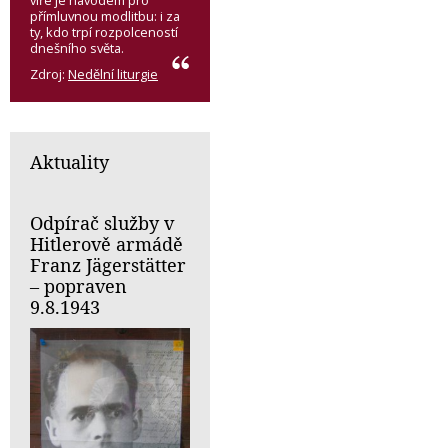
víře je návodem pro
přímluvnou modlitbu: i za
ty, kdo trpí rozpolceností
dnešního světa.
Zdroj:
Nedělní liturgie
Aktuality
Odpírač služby v
Hitlerově armádě
Franz Jägerstätter
– popraven
9.8.1943