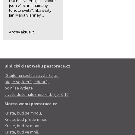
Ducha svatého, jak sladké
jsou všechna námahy
tohoto světa“, říká svatý
Jan Maria Vianney…
Archiv aktualit
Biblický citát webu pastorace.cz
„Stůjte na cestách a vyhlížejte,
ptejte se, která je dobrá,
po ní se vydejte
a vaše duše naleznou klid.“ (Jer 6,16)
Motto webu pastorace.cz
Kriste, buď se mnou,
Kriste, buď přede mnou,
Kriste, buď za mnou,
Kriste, buď ve mně.