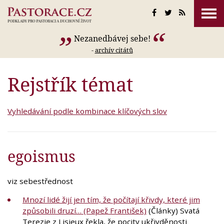
Nezanedbávej sebe!
-
archív citátů
Rejstřík témat
Vyhledávání podle kombinace klíčových slov
egoismus
viz sebestřednost
Mnozí lidé žijí jen tím, že počítají křivdy, které jim
způsobili druzí… (Papež František)
(Články) Svatá
Terezie z Lisieux řekla, že pocity ukřivděnosti