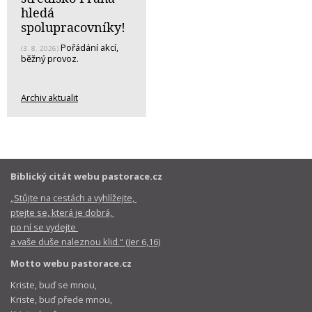
hledá
spolupracovníky!
Pořádání akcí,
(3. 8. 2026)
běžný provoz.
Archiv aktualit
Biblický citát webu pastorace.cz
„Stůjte na cestách a vyhlížejte,
ptejte se, která je dobrá,
po ní se vydejte
a vaše duše naleznou klid.“ (Jer 6,16)
Motto webu pastorace.cz
Kriste, buď se mnou,
Kriste, buď přede mnou,