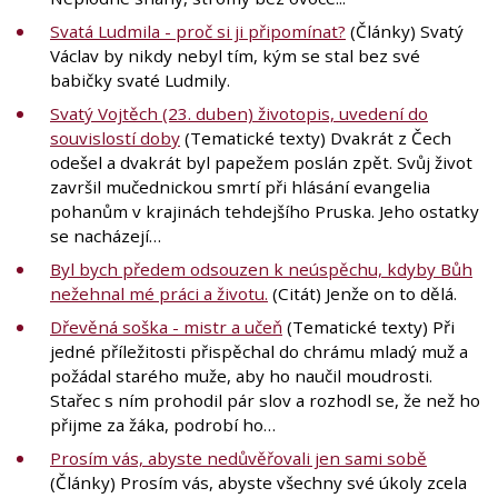
Svatá Ludmila - proč si ji připomínat?
(Články) Svatý
Václav by nikdy nebyl tím, kým se stal bez své
babičky svaté Ludmily.
Svatý Vojtěch (23. duben) životopis, uvedení do
souvislostí doby
(Tematické texty) Dvakrát z Čech
odešel a dvakrát byl papežem poslán zpět. Svůj život
završil mučednickou smrtí při hlásání evangelia
pohanům v krajinách tehdejšího Pruska. Jeho ostatky
se nacházejí…
Byl bych předem odsouzen k neúspěchu, kdyby Bůh
nežehnal mé práci a životu.
(Citát) Jenže on to dělá.
Dřevěná soška - mistr a učeň
(Tematické texty) Při
jedné příležitosti přispěchal do chrámu mladý muž a
požádal starého muže, aby ho naučil moudrosti.
Stařec s ním prohodil pár slov a rozhodl se, že než ho
přijme za žáka, podrobí ho…
Prosím vás, abyste nedůvěřovali jen sami sobě
(Články) Prosím vás, abyste všechny své úkoly zcela