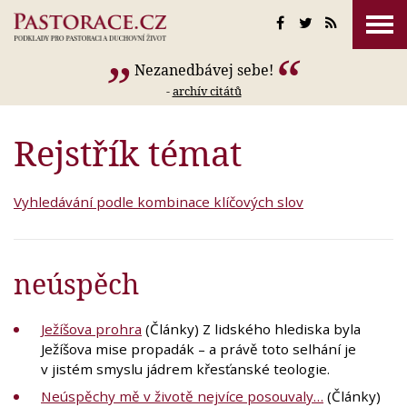
Nezanedbávej sebe!
-
archív citátů
Rejstřík témat
Vyhledávání podle kombinace klíčových slov
neúspěch
Ježíšova prohra
(Články) Z lidského hlediska byla
Ježíšova mise propadák – a právě toto selhání je
v jistém smyslu jádrem křesťanské teologie.
Neúspěchy mě v životě nejvíce posouvaly…
(Články)