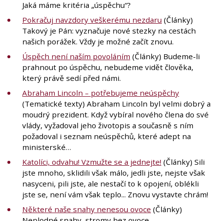
Jaká máme kritéria „úspěchu“?
Pokračuj navzdory veškerému nezdaru
(Články)
Takový je Pán: vyznačuje nové stezky na cestách
našich porážek. Vždy je možné začít znovu.
Úspěch není naším povoláním
(Články) Budeme-li
prahnout po úspěchu, nebudeme vidět člověka,
který právě sedí před námi.
Abraham Lincoln – potřebujeme neúspěchy
(Tematické texty) Abraham Lincoln byl velmi dobrý a
moudrý prezident. Když vybíral nového člena do své
vlády, vyžadoval jeho životopis a současně s ním
požadoval i seznam neúspěchů, které adept na
ministerské…
Katolíci, odvahu! Vzmužte se a jednejte!
(Články) Sili
jste mnoho, sklidili však málo, jedli jste, nejste však
nasyceni, pili jste, ale nestačí to k opojení, oblékli
jste se, není vám však teplo... Znovu vystavte chrám!
Některé naše snahy nenesou ovoce
(Články)
Neplodné snahy, stromy bez ovoce...