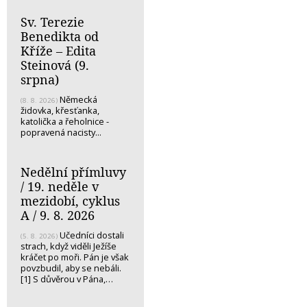
Sv. Terezie
Benedikta od
Kříže – Edita
Steinová (9.
srpna)
Německá
(8. 8. 2026)
židovka, křesťanka,
katolička a řeholnice -
popravená nacisty...
Nedělní přímluvy
/ 19. neděle v
mezidobí, cyklus
A / 9. 8. 2026
Učedníci dostali
(5. 8. 2026)
strach, když viděli Ježíše
kráčet po moři. Pán je však
povzbudil, aby se nebáli.
[1] S důvěrou v Pána,…