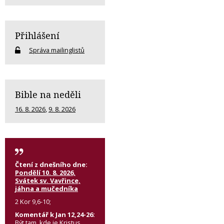
Přihlášení
Správa mailinglistů
Bible na neděli
16. 8. 2026
,
9. 8. 2026
Čtení z dnešního dne:
Pondělí 10. 8. 2026,
Svátek sv. Vavřince,
jáhna a mučedníka
2 Kor 9,6-10;
Komentář k Jan 12,24-26:
Být tam, kde je Kristus.