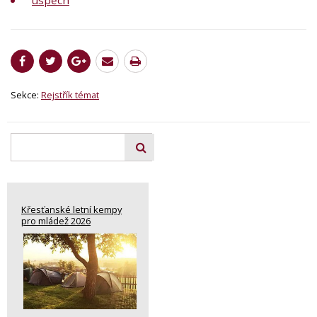
Sekce:
Rejstřík témat
Křesťanské letní kempy
pro mládež 2026