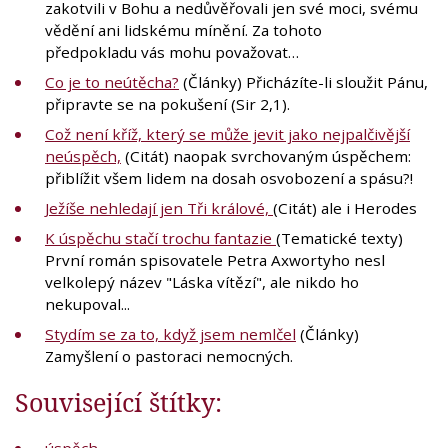
zakotvili v Bohu a nedůvěřovali jen své moci, svému
vědění ani lidskému mínění. Za tohoto
předpokladu vás mohu považovat…
Co je to neútěcha?
(Články) Přicházíte-li sloužit Pánu,
připravte se na pokušení (Sir 2,1).
Což není kříž, který se může jevit jako nejpalčivější
neúspěch,
(Citát) naopak svrchovaným úspěchem:
přiblížit všem lidem na dosah osvobození a spásu?!
Ježíše nehledají jen Tři králové,
(Citát) ale i Herodes
K úspěchu stačí trochu fantazie
(Tematické texty)
První román spisovatele Petra Axwortyho nesl
velkolepý název "Láska vítězí", ale nikdo ho
nekupoval...
Stydím se za to, když jsem nemlčel
(Články)
Zamyšlení o pastoraci nemocných.
Související štítky:
úspěch