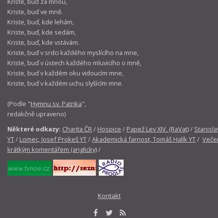
Kriste, buď za mnou,
Kriste, buď ve mně.
Kriste, buď, kde lehám,
Kriste, buď, kde sedám,
Kriste, buď, kde vstávám.
Kriste, buď v srdci každého myslícího na mne,
Kriste, buď v ústech každého mluvicího o mně,
Kriste, buď v každém oku vidoucím mne,
Kriste, buď v každém uchu slyšícím mne.
(Podle "
Hymnu sv. Patrika
",
redakčně upraveno)
Některé odkazy:
Charita ČR
/
Hospice
/
Papež Lev XIV. (RaVat)
/
Stanisla
YT
/
Lomec, Josef Prokeš YT
/
Akademická farnost, Tomáš Halík YT
/
Večer
krátkým komentářem (anglicky)
/
Kontakt