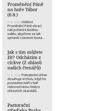
Proměnění Páně
na hoře Tábor
(6.8.)
Událost
(5. 8. 2026)
Proměnění Páně obrací
náš pohled k Božímu
světlu, abychom se tak
vymanili z temnot života…
Jak s tím můžete
žít? Odcházím z
církve (Z ohlasů
našich čtenářů)
Pokrytectví církve
(4. 8. 2026)
dosahuje vrcholu, když ho
postavíme tváří v tvář
nekonečnému řetězci
církevních skandálů.
Pastorační
středisko Praha