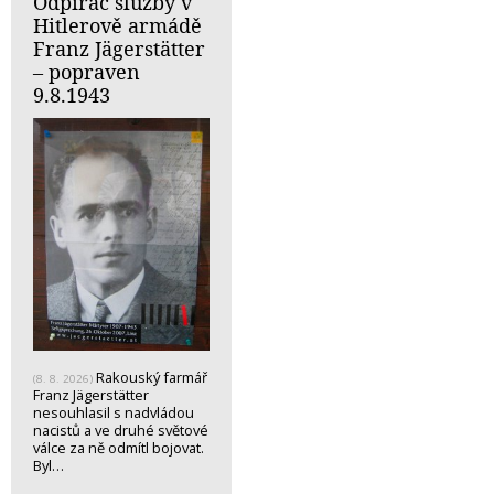
Odpírač služby v
Hitlerově armádě
Franz Jägerstätter
– popraven
9.8.1943
Rakouský farmář
(8. 8. 2026)
Franz Jägerstätter
nesouhlasil s nadvládou
nacistů a ve druhé světové
válce za ně odmítl bojovat.
Byl…