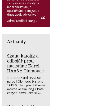
Tedy zvláště v chudých,
mezi smutnými, s
opuštěnými. Tam jsou i
dnes „poklady církve“.
Zdroj:
Nedělní liturgie
Aktuality
Skaut, katolík a
odbojář proti
nacistům: Karel
HAAS z Olomouce
Karel HAAS se
(9. 8. 2026)
narodil Olomouci 9. srpna
1913. V mládí působil velmi
aktivně ve skautingu. Poté,
co vystudoval učitelský…