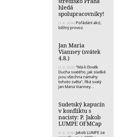
středisko Praha
hledá
spolupracovníky!
Pořádání akcí,
(3. 8. 2026)
běžný provoz.
Jan Maria
Vianney (svátek
4.8.)
“Má-li člověk
(3. 8. 2026)
Ducha svatého, jak sladké
jsou všechna námahy
tohoto světa“, říká svatý
Jan Maria Vianney…
Sudetský kapucín
v konfliktu s
nacisty: P. Jakob
LUMPE OFMCap
Jakob LUMPE se
(2. 8. 2026)