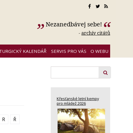
Nezanedbávej sebe!
-
archív citátů
ITURGICKÝ KALENDÁŘ
SERVIS PRO VÁS
O WEBU
Křesťanské letní kempy
pro mládež 2026
R
Ř