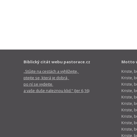
Biblický citát webu pastorace.cz
Motto 
„Stůjte na cestách a vyhlížejte,
Kriste, 
ptejte se, která je dobrá,
Kriste,
po ní se vydejte
Kriste, 
a vaše duše naleznou klid.“ (Jer 6,16)
Kriste, 
Kriste, 
Kriste, 
Kriste, 
Kriste, 
Kriste, 
Kriste, 
Kriste, 