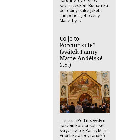
narodil v rove 1900 v
severočeském Rumburku
do rodiny tkalce Jakoba
Lumpeho a jeho ženy
Marie, byl…
Co je to
Porciunkule?
(svátek Panny
Marie Andělské
2.8.)
Pod nezvyklým
(1. 8. 2026)
názvem Porciunkule se
skrývá svátek Panny Marie
Andělské a tedy i andělů