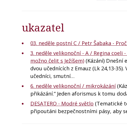
ukazatel
03. neděle postní C / Petr Šabaka - Proč
3. neděle velikonoční - A / Regina coel
možno čelit s Ježíšem)
(Kázání) Dnešní e
dvou učednících z Emauz (Lk 24,13-35). V
učedníci, smutní…
6. neděle velikonoční / mikrokázání
(Káz
přikázání.“ Jeden aforismus k tomu dod
DESATERO - Modré světlo
(Tematické te
připoutáni bezpečnostními pásy, aby se 