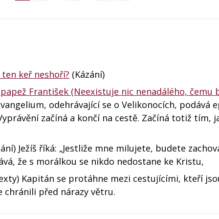
 ten keř neshoří?
(Kázání)
i - papež František (Neexistuje nic nenadálého, čemu 
vangelium, odehrávající se o Velikonocích, podává 
yprávění začíná a končí na cestě. Začíná totiž tím, j
ání) Ježíš říká: „Jestliže mne milujete, budete zacho
ává, že s morálkou se nikdo nedostane ke Kristu,
xty) Kapitán se protáhne mezi cestujícími, kteří jso
chránili před nárazy větru.