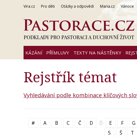
Vira.cz
Pro děti
Otázky a odpovědi
Maria.cz
Vánoce
KÁZÁNÍ
PŘÍMLUVY
TEXTY NA NÁSTĚNKY
REJS
Rejstřík témat
Vyhledávání podle kombinace klíčových slo
#
A
B
C
Č
D
Ď
E
F
G
S
Š
T