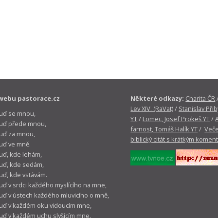
webu pastorace.cz
Některé odkazy:
Charita ČR
Lev XIV. (RaVat)
/
Stanislav Přib
buď se mnou,
YT
/
Lomec, Josef Prokeš YT
/
 buď přede mnou,
farnost, Tomáš Halík YT
/
Veče
buď za mnou,
biblický citát s krátkým komen
buď ve mně.
buď, kde lehám,
buď, kde sedám,
buď, kde vstávám.
buď v srdci každého myslícího na mne,
buď v ústech každého mluvicího o mně,
buď v každém oku vidoucím mne,
buď v každém uchu slyšícím mne.