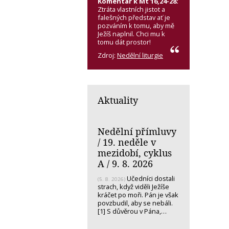
Komentář k Mt 16,24-28:
Ztráta vlastních jistot a
falešných představ ať je
pozváním k tomu, aby mě
Ježíš naplnil. Chci mu k
tomu dát prostor!
Zdroj:
Nedělní liturgie
Aktuality
Nedělní přímluvy
/ 19. neděle v
mezidobí, cyklus
A / 9. 8. 2026
Učedníci dostali
(5. 8. 2026)
strach, když viděli Ježíše
kráčet po moři. Pán je však
povzbudil, aby se nebáli.
[1] S důvěrou v Pána,…