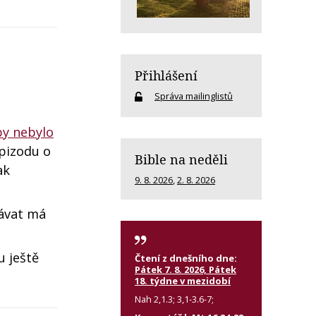
Přihlášení
Správa mailinglistů
by nebylo
epizodu o
Bible na neděli
ak
9. 8. 2026
,
2. 8. 2026
vávat má
u ještě
Čtení z dnešního dne:
Pátek 7. 8. 2026, Pátek
18. týdne v mezidobí
Nah 2,1.3; 3,1-3.6-7;