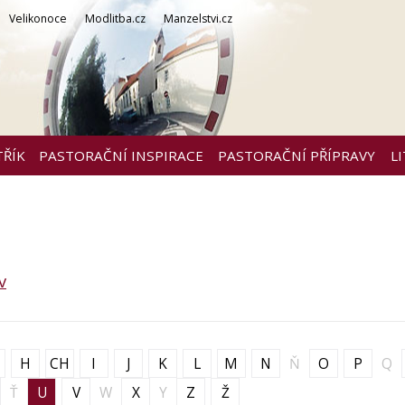
Velikonoce
Modlitba.cz
Manzelstvi.cz
TŘÍK
PASTORAČNÍ INSPIRACE
PASTORAČNÍ PŘÍPRAVY
L
v
H
CH
I
J
K
L
M
N
Ň
O
P
Q
Ť
U
V
W
X
Y
Z
Ž