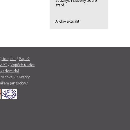
strážných slavený podle
staré…
Archiv aktualit
/
Hospice
/
Papež
yl YT
/
Vojtěch Kodet
Akademická
ry chval
/ /
Krátký
tářem (anglicky)
/