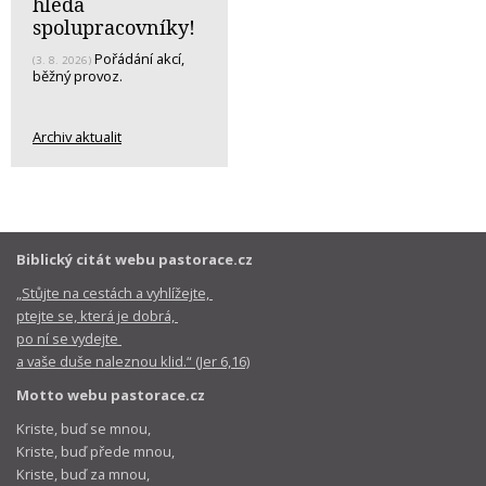
hledá
spolupracovníky!
Pořádání akcí,
(3. 8. 2026)
běžný provoz.
Archiv aktualit
Biblický citát webu pastorace.cz
„Stůjte na cestách a vyhlížejte,
ptejte se, která je dobrá,
po ní se vydejte
a vaše duše naleznou klid.“ (Jer 6,16)
Motto webu pastorace.cz
Kriste, buď se mnou,
Kriste, buď přede mnou,
Kriste, buď za mnou,