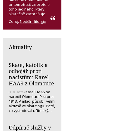
přitom ztratit ze zřetele
toho jediného, který
skutečně zachraňuje.
Zdroj:
Nedělní liturgie
Aktuality
Skaut, katolík a
odbojář proti
nacistům: Karel
HAAS z Olomouce
Karel HAAS se
(9. 8. 2026)
narodil Olomouci 9. srpna
1913. V mládí působil velmi
aktivně ve skautingu. Poté,
co vystudoval učitelský…
Odpírač služby v