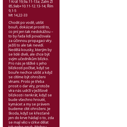
1 Král 19,9a.11-13a; Žalm Žl
85,9ab+10.11-12.13-14; Řím
9,1-5
Mt 14,22-33
Chodit po vodě, utišit
bouři, dokázat prostě to,
co jiní jen tak nedokážou –
to by řada lidí považovala
za účinnou propagaci víry.
Ježíš to ale tak nevidí.
Nedělá kousky, kterým by
se lidé divili, ale chce být
svým učedníkům blízko.
Pro nás je těžké s jeho
blízkostí počítat, když se
bouře nechce utišit a když
se cítíme být ohroženi
vlnami. Proto je třeba
prosit o dar víry, protože
víra nás udrží v Ježíšově
blízkosti i tenkrát, když se
bude všechno hroutit,
kymácet a my se právem
budeme cítit ohroženi. Je
škoda, když se křesťané
jen do krve hádají o to, zda
se mají věci v církvi dělat
tak nebo onak. Mohou