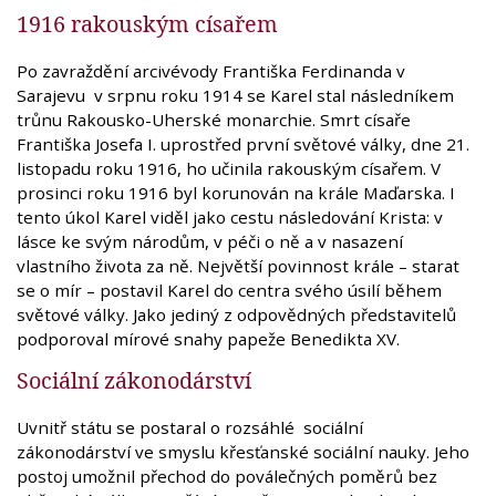
1916 rakouským císařem
Po zavraždění arcivévody Františka Ferdinanda v
Sarajevu v srpnu roku 1914 se Karel stal následníkem
trůnu Rakousko-Uherské monarchie. Smrt císaře
Františka Josefa I. uprostřed první světové války, dne 21.
listopadu roku 1916, ho učinila rakouským císařem. V
prosinci roku 1916 byl korunován na krále Maďarska. I
tento úkol Karel viděl jako cestu následování Krista: v
lásce ke svým národům, v péči o ně a v nasazení
vlastního života za ně. Největší povinnost krále – starat
se o mír – postavil Karel do centra svého úsilí během
světové války. Jako jediný z odpovědných představitelů
podporoval mírové snahy papeže Benedikta XV.
Sociální zákonodárství
Uvnitř státu se postaral o rozsáhlé sociální
zákonodárství ve smyslu křesťanské sociální nauky. Jeho
postoj umožnil přechod do poválečných poměrů bez