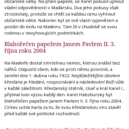
občanské války. Na přání papeže, se Karel pokusil ujmout
vládní odpovědnosti v Maďarsku. Dva jeho pokusy však
ztroskotaly, protože se chtěl za každou cenu vyhnout
občanské válce. Nakonec byl ze své vlasti vypovězen a
poslán do exilu na Madeiru. Tam žil v chudobě se svou
rodinou v nevyhovujících podmínkách.
Blahořečen papežem Janem Pavlem II. 3.
října roku 2004
Na Madeiře dostal smrtelnou nemoc, kterou snášel bez
nářků. Odpustil všem, kdo se proti němu provinili, a
zemřel dne 1. dubna roku 1922. Nejdůležitějším úkolem
křesťana je hledání, rozpoznávání a následování Boží vůle
v každé záležitosti. Křesťanský státník, císař a král Karel I.,
přijímal tuto výzvu každý den. Karel Habsburský byl
blahořečen papežem Janem Pavlem II. 3. října roku 2004.
Církev uctila Karla za to, že svou křesťanskou víru stavěl
před každé své politické rozhodnutí.