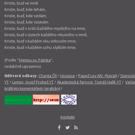
Kriste, buď ve mně.
Kriste, buď, kde lehám,
Kriste, buď, kde sedám,
Kriste, buď, kde vstávám.
Kriste, buď v srdci každého myslícího na mne,
Kriste, buď v ústech každého mluvicího o mně,
Kriste, buď v každém oku vidoucím mne,
Kriste, buď v každém uchu slyšícím mne.
(Podle "
Hymnu sv. Patrika
",
redakčně upraveno)
Některé odkazy:
Charita ČR
/
Hospice
/
Papež Lev XIV. (RaVat)
/
Stanisla
YT
/
Lomec, Josef Prokeš YT
/
Akademická farnost, Tomáš Halík YT
/
Večer
krátkým komentářem (anglicky)
/
Kontakt