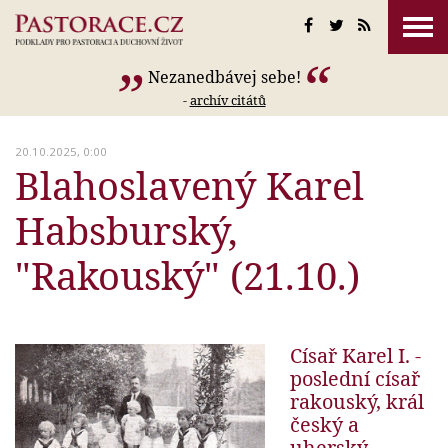
Nezanedbávej sebe!
-
archív citátů
20.10.2025, 0:00
Blahoslavený Karel
Habsburský,
"Rakouský" (21.10.)
Císař Karel I. -
poslední císař
rakouský, král
český a
uherský...