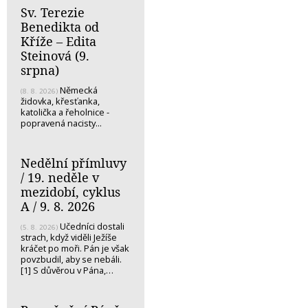
Sv. Terezie
Benedikta od
Kříže – Edita
Steinová (9.
srpna)
Německá
(8. 8. 2026)
židovka, křesťanka,
katolička a řeholnice -
popravená nacisty...
Nedělní přímluvy
/ 19. neděle v
mezidobí, cyklus
A / 9. 8. 2026
Učedníci dostali
(5. 8. 2026)
strach, když viděli Ježíše
kráčet po moři. Pán je však
povzbudil, aby se nebáli.
[1] S důvěrou v Pána,…