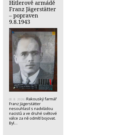
Hitlerově armádě
Franz Jägerstätter
– popraven
9.8.1943
Rakouský farmář
(8. 8. 2026)
Franz Jägerstätter
nesouhlasil s nadvládou
nacistů a ve druhé světové
válce za ně odmítl bojovat.
Byl…