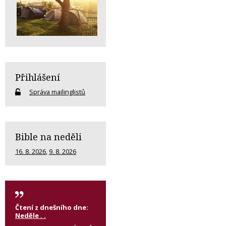
Přihlášení
Správa mailinglistů
Bible na neděli
16. 8. 2026
,
9. 8. 2026
Čtení z dnešního dne:
Neděle . .