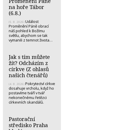
Proměnění Páně
na hoře Tábor
(6.8.)
Událost
(5. 8. 2026)
Proměnění Páně obrací
náš pohled k Božímu
světlu, abychom se tak
vymanili z temnot života…
Jak s tím můžete
žít? Odcházím z
církve (Z ohlasů
našich čtenářů)
Pokrytectví církve
(4. 8. 2026)
dosahuje vrcholu, když ho
postavíme tváří v tvář
nekonečnému řetězci
církevních skandálů.
Pastorační
středisko Praha