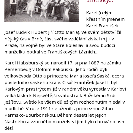
Karel (celým
křestním jménem:
Karel František
Josef Ludvík Hubert Jiří Otto Maria). Ve svém dětství žil
nějaký čas v Brně, část svého vzdělání získal m.j. i v
Praze, na vojně byl ve Staré Boleslavi a svou budocí
manželku potkal ve Františkových Lázních...
Karel Habsburský se narodil 17. srpna 1887 na zámku
Persenbeug v Dolním Rakousku. Jeho rodiči byli
velkovévoda Otto a princezna Maria Josefa Saská, dcera
posledního saského krále. Císař František Josef I. byl
Karlovým prastrýcem. Již v raném věku vyrostla v Karlovi
velká láska k Nejsvětější svátosti a k Božskému Srdci
Ježíšovu. Světlo ke všem důležitým rozhodnutím hledal v
modlitbě. V roce 1911 se oženil s princeznou Zitou
Parmsko-Bourbonskou. Během deseti let jejich
šťastného a vzorného manželství jim bylo darováno osm
dětí.