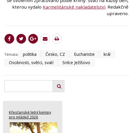
Se svolením zpracováno podle knihy: Svatí na každý den,
kterou vydalo
Karmelitánské nakladatelství
. Redakčně
upraveno.
politika
Česko, CZ
Eucharistie
král
Témata:
Osobnosti, světci, svatí
Srdce Ježíšovo
Křesťanské letní kempy
pro mládež 2026