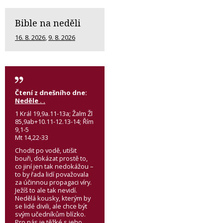
Bible na neděli
16. 8. 2026
,
9. 8. 2026
Čtení z dnešního dne:
Neděle . .
1 Král 19,9a.11-13a; Žalm Žl
85,9ab+10.11-12.13-14; Řím
9,1-5
Mt 14,22-33
Chodit po vodě, utišit
bouři, dokázat prostě to,
co jiní jen tak nedokážou –
to by řada lidí považovala
za účinnou propagaci víry.
Ježíš to ale tak nevidí.
Nedělá kousky, kterým by
se lidé divili, ale chce být
svým učedníkům blízko.
Pro nás je těžké s jeho