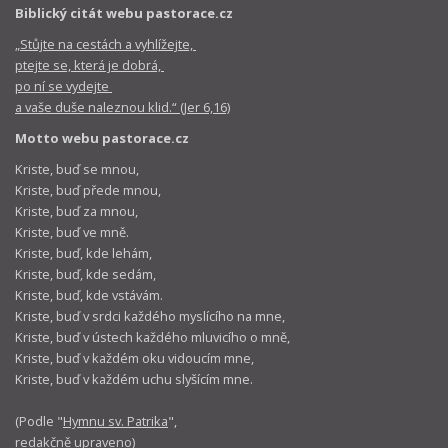
Biblický citát webu pastorace.cz
„Stůjte na cestách a vyhlížejte,
ptejte se, která je dobrá,
po ní se vydejte
a vaše duše naleznou klid.“ (Jer 6,16)
Motto webu pastorace.cz
Kriste, buď se mnou,
Kriste, buď přede mnou,
Kriste, buď za mnou,
Kriste, buď ve mně.
Kriste, buď, kde lehám,
Kriste, buď, kde sedám,
Kriste, buď, kde vstávám.
Kriste, buď v srdci každého myslícího na mne,
Kriste, buď v ústech každého mluvicího o mně,
Kriste, buď v každém oku vidoucím mne,
Kriste, buď v každém uchu slyšícím mne.
(Podle "
Hymnu sv. Patrika
",
redakčně upraveno)