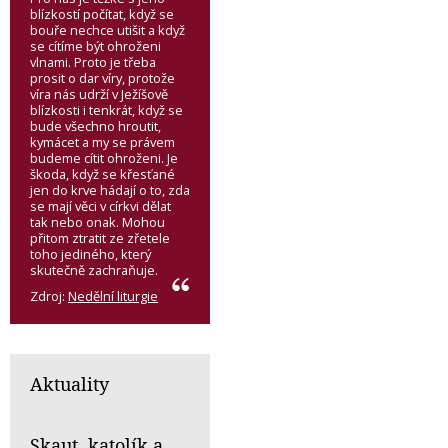
blízkostí počítat, když se
bouře nechce utišit a když
se cítíme být ohroženi
vlnami. Proto je třeba
prosit o dar víry, protože
víra nás udrží v Ježíšově
blízkosti i tenkrát, když se
bude všechno hroutit,
kymácet a my se právem
budeme cítit ohroženi. Je
škoda, když se křesťané
jen do krve hádají o to, zda
se mají věci v církvi dělat
tak nebo onak. Mohou
přitom ztratit ze zřetele
toho jediného, který
skutečně zachraňuje.
Zdroj:
Nedělní liturgie
Aktuality
Skaut, katolík a