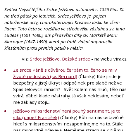
Svátek Nejsvětějšího Srdce Ježíšova ustanovil r. 1856 Pius IX.
na třetí pátek po letnicích. Srdce Ježíšovo je pojem
náboženské úcty, charakaterizující Kristovu lásku ke všem
lidem. Tato úcta se rozšířila ve středověku zásluhou sv. Jana
Eudese (1601-1680), ale především díky sv. Markétě Marii
Alacoque (1647-1690), která po řadě vidění doporučila
křesťanům praxi prvních pátků v měsíci.
viz:
Srdce Ježíšovo, Božské srdce
- na webu vira.cz
Ze srdce Páně s důvěrou čerpám to, čeho se mi v
životě nedostává (sv. Bernard)
(Články) Kde jinde je
bezpečný a jistý úkryt i odpočinek pro slabé než ve
Spasitelových ranách? Svět kolem nás hlučí, tělo nás
svírá, ďábel klade nástrahy. Já však neklesám, neboť
mé základy stojí…
Ježíšovo milosrdenství není pouhý sentiment. Je to
síla. (papež František)
(Články) Bůh na nás ustavičně
hledí s milosrdenstvím; nezapomínejme na to. Stále
nás milosrdně očekává. Nemějme strach se k Němu