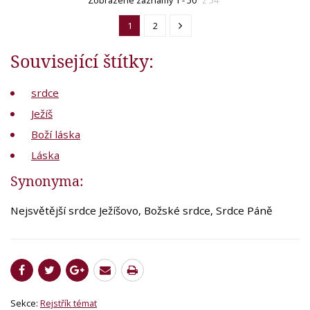
1
2
Související štítky:
srdce
Ježíš
Boží láska
Láska
Synonyma:
Nejsvětější srdce Ježíšovo, Božské srdce, Srdce Páně
Sekce:
Rejstřík témat