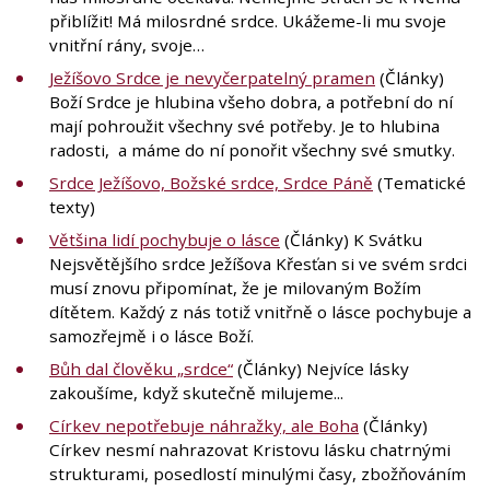
přiblížit! Má milosrdné srdce. Ukážeme-li mu svoje
vnitřní rány, svoje…
Ježíšovo Srdce je nevyčerpatelný pramen
(Články)
Boží Srdce je hlubina všeho dobra, a potřební do ní
mají pohroužit všechny své potřeby. Je to hlubina
radosti, a máme do ní ponořit všechny své smutky.
Srdce Ježíšovo, Božské srdce, Srdce Páně
(Tematické
texty)
Většina lidí pochybuje o lásce
(Články) K Svátku
Nejsvětějšího srdce Ježíšova Křesťan si ve svém srdci
musí znovu připomínat, že je milovaným Božím
dítětem. Každý z nás totiž vnitřně o lásce pochybuje a
samozřejmě i o lásce Boží.
Bůh dal člověku „srdce“
(Články) Nejvíce lásky
zakoušíme, když skutečně milujeme...
Církev nepotřebuje náhražky, ale Boha
(Články)
Církev nesmí nahrazovat Kristovu lásku chatrnými
strukturami, posedlostí minulými časy, zbožňováním