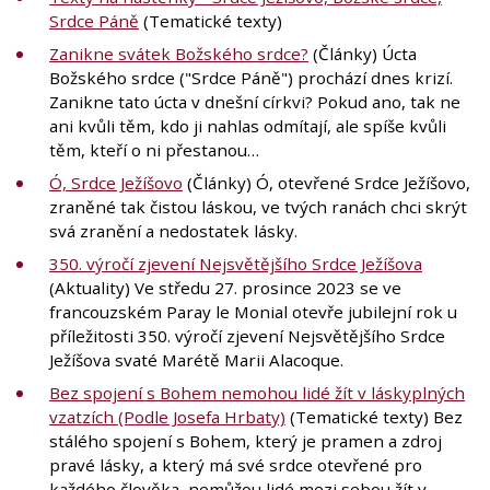
Srdce Páně
(Tematické texty)
Zanikne svátek Božského srdce?
(Články) Úcta
Božského srdce ("Srdce Páně") prochází dnes krizí.
Zanikne tato úcta v dnešní církvi? Pokud ano, tak ne
ani kvůli těm, kdo ji nahlas odmítají, ale spíše kvůli
těm, kteří o ni přestanou…
Ó, Srdce Ježíšovo
(Články) Ó, otevřené Srdce Ježíšovo,
zraněné tak čistou láskou, ve tvých ranách chci skrýt
svá zranění a nedostatek lásky.
350. výročí zjevení Nejsvětějšího Srdce Ježíšova
(Aktuality) Ve středu 27. prosince 2023 se ve
francouzském Paray le Monial otevře jubilejní rok u
příležitosti 350. výročí zjevení Nejsvětějšího Srdce
Ježíšova svaté Marétě Marii Alacoque.
Bez spojení s Bohem nemohou lidé žít v láskyplných
vzatzích (Podle Josefa Hrbaty)
(Tematické texty) Bez
stálého spojení s Bohem, který je pramen a zdroj
pravé lásky, a který má své srdce otevřené pro
každého člověka, nemůžou lidé mezi sebou žít v