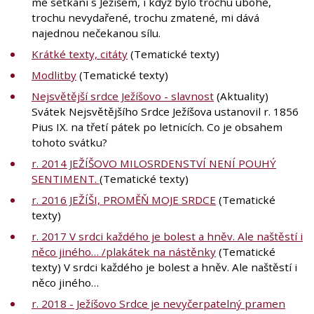
mé setkání s Ježíšem, i když bylo trochu ubohé,
trochu nevydařené, trochu zmatené, mi dává
najednou nečekanou sílu.
Krátké texty, citáty
(Tematické texty)
Modlitby
(Tematické texty)
Nejsvětější srdce Ježíšovo - slavnost
(Aktuality)
Svátek Nejsvětějšího Srdce Ježíšova ustanovil r. 1856
Pius IX. na třetí pátek po letnicích. Co je obsahem
tohoto svátku?
r. 2014 JEŽÍŠOVO MILOSRDENSTVÍ NENÍ POUHÝ
SENTIMENT.
(Tematické texty)
r. 2016 JEŽÍŠI, PROMĚŇ MOJE SRDCE
(Tematické
texty)
r. 2017 V srdci každého je bolest a hněv. Ale naštěstí i
něco jiného… /plakátek na nástěnky
(Tematické
texty) V srdci každého je bolest a hněv. Ale naštěstí i
něco jiného…
r. 2018 - Ježíšovo Srdce je nevyčerpatelný pramen