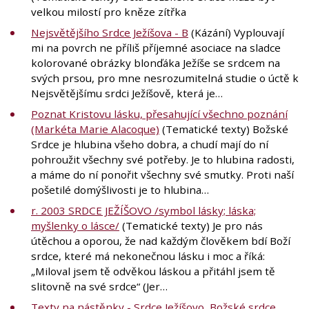
velkou milostí pro kněze zítřka
Nejsvětějšího Srdce Ježíšova - B
(Kázání) Vyplouvají
mi na povrch ne příliš příjemné asociace na sladce
kolorované obrázky blonďáka Ježíše se srdcem na
svých prsou, pro mne nesrozumitelná studie o úctě k
Nejsvětějšímu srdci Ježíšově, která je…
Poznat Kristovu lásku, přesahující všechno poznání
(Markéta Marie Alacoque)
(Tematické texty) Božské
Srdce je hlubina všeho dobra, a chudí mají do ní
pohroužit všechny své potřeby. Je to hlubina radosti,
a máme do ní ponořit všechny své smutky. Proti naší
pošetilé domýšlivosti je to hlubina…
r. 2003 SRDCE JEŽÍŠOVO /symbol lásky; láska;
myšlenky o lásce/
(Tematické texty) Je pro nás
útěchou a oporou, že nad každým člověkem bdí Boží
srdce, které má nekonečnou lásku i moc a říká:
„Miloval jsem tě odvěkou láskou a přitáhl jsem tě
slitovně na své srdce“ (Jer…
Texty na nástěnky - Srdce Ježíšovo, Božské srdce,