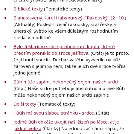
Biblické texty
(Tematické texty)
Blahoslavený Karel Habsburský, "Rakouský" (21.10.)
(Aktuality) Poslední císař rakouský, král český a
uherský. Světlo ke všem důležitým rozhodnutím
hledal v modlitbě...
Bylo-li Mariino srdce probodnuté kopím, které
předtím proniklo do srdce Ježíšova,
(Citát) je to proto,
že ji hnutí soucitu Ducha svatého vyzvedlo na kříž
zároveň s jejím Synem, takže jejich dvě srdce tvořila
jedno jediné.
Bůh může zaplnit nekonečný objem našich srdcí
(Citát) Naše srdce potřebuje absolutno a právě Bůh
může nekonečný objem našich srdcí zaplnit:
Delší texty
(Tematické texty)
I Bůh má svou slabou stránku - srdce.
(Citát)
Jedině Bůh dokáže ukojit naši žízeň po lásce, ať je
jakkoli veliká
(Články) Najednou začínám chápat, že