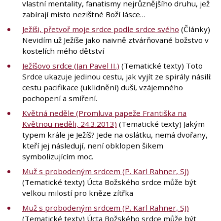
vlastní mentality, fanatismy nejrůznějšího druhu, jež
zabírají místo nezištné Boží lásce…
Ježíši, přetvoř moje srdce podle srdce svého
(Články)
Nevidím už Ježíše jako naivně ztvárňované božstvo v
kostelích mého dětství
Ježíšovo srdce (Jan Pavel II.)
(Tematické texty) Toto
Srdce ukazuje jedinou cestu, jak vyjít ze spirály násilí:
cestu pacifikace (uklidnění) duší, vzájemného
pochopení a smíření.
Květná neděle (Promluva papeže Františka na
Květnou neděli, 24.3.2013)
(Tematické texty) Jakým
typem krále je Ježíš? Jede na oslátku, nemá dvořany,
kteří jej následují, není obklopen šikem
symbolizujícím moc.
Muž s probodeným srdcem (P. Karl Rahner, SJ)
(Tematické texty) Úcta Božského srdce může být
velkou milostí pro kněze zítřka
Muž s probodeným srdcem (P. Karl Rahner, SJ)
(Tematické texty) Úcta Božského srdce může být