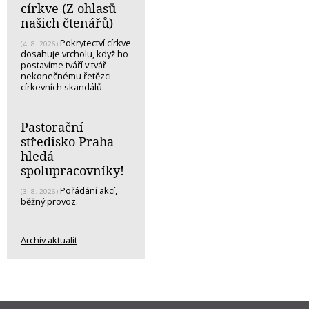
církve (Z ohlasů
našich čtenářů)
Pokrytectví církve
(4. 8. 2026)
dosahuje vrcholu, když ho
postavíme tváří v tvář
nekonečnému řetězci
církevních skandálů.
Pastorační
středisko Praha
hledá
spolupracovníky!
Pořádání akcí,
(3. 8. 2026)
běžný provoz.
Archiv aktualit