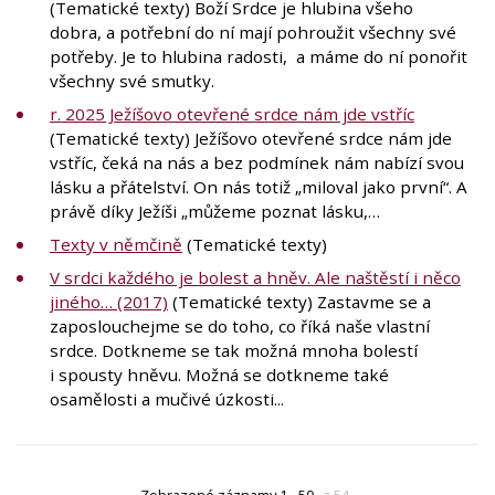
(Tematické texty) Boží Srdce je hlubina všeho
dobra, a potřební do ní mají pohroužit všechny své
potřeby. Je to hlubina radosti, a máme do ní ponořit
všechny své smutky.
r. 2025 Ježíšovo otevřené srdce nám jde vstříc
(Tematické texty) Ježíšovo otevřené srdce nám jde
vstříc, čeká na nás a bez podmínek nám nabízí svou
lásku a přátelství. On nás totiž „miloval jako první“. A
právě díky Ježíši „můžeme poznat lásku,…
Texty v němčině
(Tematické texty)
V srdci každého je bolest a hněv. Ale naštěstí i něco
jiného… (2017)
(Tematické texty) Zastavme se a
zaposlouchejme se do toho, co říká naše vlastní
srdce. Dotkneme se tak možná mnoha bolestí
i spousty hněvu. Možná se dotkneme také
osamělosti a mučivé úzkosti...
Zobrazené záznamy 1 - 50
z 54