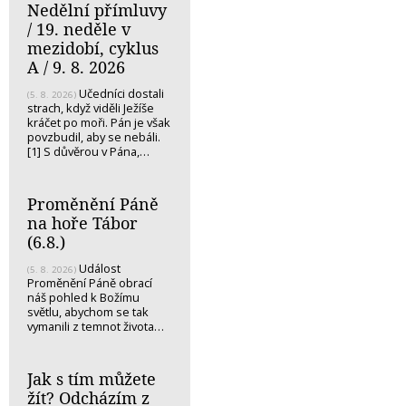
Nedělní přímluvy
/ 19. neděle v
mezidobí, cyklus
A / 9. 8. 2026
Učedníci dostali
(5. 8. 2026)
strach, když viděli Ježíše
kráčet po moři. Pán je však
povzbudil, aby se nebáli.
[1] S důvěrou v Pána,…
Proměnění Páně
na hoře Tábor
(6.8.)
Událost
(5. 8. 2026)
Proměnění Páně obrací
náš pohled k Božímu
světlu, abychom se tak
vymanili z temnot života…
Jak s tím můžete
žít? Odcházím z