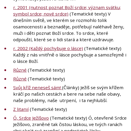
r. 2001 (nutnost poznat Boží srdce; význam svátku;
symbol srdce; nové srdce)
(Tematické texty) V
dnešním světě, ve kterém se rozmohlo tolik
osamocenosti a beznaděje, potřebují naléhavě ženy,
muži i děti poznat Boží srdce. To srdce, které
odpouští, které se o lidi stará a které uzdravuje.
r. 2002 (Každý pochybuje o lásce)
(Tematické texty)
Každý z nás vnitřně o lásce pochybuje a samozřejmě i
o lásce Boží.
Různé
(Tematické texty)
Různé
(Tematické texty)
Svůj kříž neneseš sám!
(Články) Ježíš se svým křížem
kráčí po našich cestách a bere na sebe naše obavy,
naše problémy, naše utrpení, i ta nejhlubší.
Z litanií
(Tematické texty)
Ó, Srdce Ježíšovo
(Tematické texty) Ó, otevřené Srdce
Ježíšovo, zraněné tak čistou láskou, ve tvých ranách
chci skrýt svá zranění a nedostatek lásky.