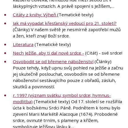
láskyplných vztazích. A právě spojení s Ježíšem,…
Citáty z knihy: Výheň
(Tematické texty)
Jak má vypadat křesťanský vedoucí pro 21. století?
(Články) V našem světě je nesmírně zapotřebí mužů
a žen, kteří znají Boží srdce.
Literatura
(Tematické texty)
Nech Ježíše, aby ti dal nové srdce -
(Citát) - své srdce!
Osvobodit se od břemene náboženství
(Články)
Pouze tehdy, když upnu svůj pohled na Ježíše a začnu
jej skutečně poslouchat, osvobodím se od břemene
náboženství sestávajícího pouze z obřadů, zásluh,
skutků a povinností.
r. 1997 (význam svátku; symbol srdce; hymnus-
modlitba)
(Tematické texty) Od 17. století se rozšířila
úcta k božskému Srdci Páně. Podnětem k tomu bylo
zjevení Marii Markétě Alacoque (1674). Probodené
srdce, ovinuté trním, s plameny a křížem,
symbolizuje Ježíšovu lásku k…