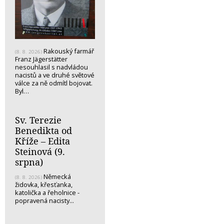
Rakouský farmář
(8. 8. 2026)
Franz Jägerstätter
nesouhlasil s nadvládou
nacistů a ve druhé světové
válce za ně odmítl bojovat.
Byl…
Sv. Terezie
Benedikta od
Kříže – Edita
Steinová (9.
srpna)
Německá
(8. 8. 2026)
židovka, křesťanka,
katolička a řeholnice -
popravená nacisty...