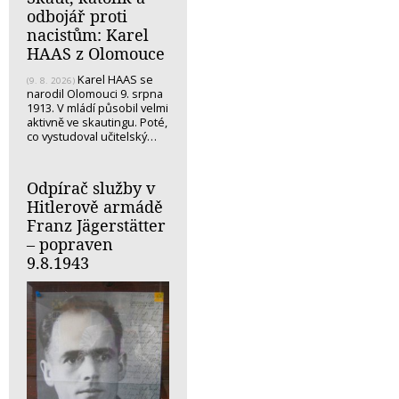
odbojář proti
nacistům: Karel
HAAS z Olomouce
Karel HAAS se
(9. 8. 2026)
narodil Olomouci 9. srpna
1913. V mládí působil velmi
aktivně ve skautingu. Poté,
co vystudoval učitelský…
Odpírač služby v
Hitlerově armádě
Franz Jägerstätter
– popraven
9.8.1943