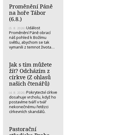
Proměnění Páně
na hoře Tábor
(6.8.)
Událost
(5. 8. 2026)
Proměnění Páně obrací
náš pohled k Božímu
světlu, abychom se tak
vymanili z temnot života…
Jak s tím můžete
žít? Odcházím z
církve (Z ohlasů
našich čtenářů)
Pokrytectví církve
(4. 8. 2026)
dosahuje vrcholu, když ho
postavíme tváří v tvář
nekonečnému řetězci
církevních skandálů.
Pastorační