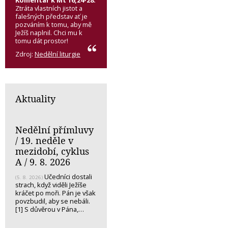
Komentář k Mt 16,24-28:
Ztráta vlastních jistot a
falešných představ ať je
pozváním k tomu, aby mě
Ježíš naplnil. Chci mu k
tomu dát prostor!
Zdroj:
Nedělní liturgie
Aktuality
Nedělní přímluvy
/ 19. neděle v
mezidobí, cyklus
A / 9. 8. 2026
Učedníci dostali
(5. 8. 2026)
strach, když viděli Ježíše
kráčet po moři. Pán je však
povzbudil, aby se nebáli.
[1] S důvěrou v Pána,…