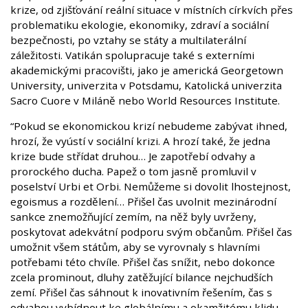
krize, od zjišťování reální situace v místních církvích přes
problematiku ekologie, ekonomiky, zdraví a sociální
bezpečnosti, po vztahy se státy a multilaterální
záležitosti. Vatikán spolupracuje také s externími
akademickými pracovišti, jako je americká Georgetown
University, univerzita v Potsdamu, Katolická univerzita
Sacro Cuore v Miláně nebo World Resources Institute.
“Pokud se ekonomickou krizí nebudeme zabývat ihned,
hrozí, že vyústí v sociální krizi. A hrozí také, že jedna
krize bude střídat druhou… Je zapotřebí odvahy a
prorockého ducha. Papež o tom jasně promluvil v
poselství Urbi et Orbi. Nemůžeme si dovolit lhostejnost,
egoismus a rozdělení… Přišel čas uvolnit mezinárodní
sankce znemožňující zemím, na něž byly uvrženy,
poskytovat adekvátní podporu svým občanům. Přišel čas
umožnit všem státům, aby se vyrovnaly s hlavními
potřebami této chvíle. Přišel čas snížit, nebo dokonce
zcela prominout, dluhy zatěžující bilance nejchudších
zemí. Přišel čas sáhnout k inovativním řešením, čas s
odvahou vybídnout ke globálnímu a okamžitému klidu