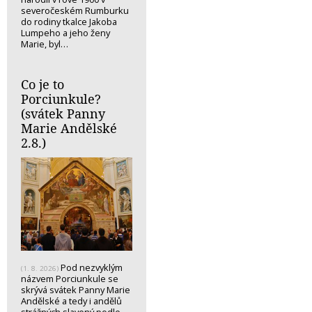
severočeském Rumburku
do rodiny tkalce Jakoba
Lumpeho a jeho ženy
Marie, byl…
Co je to
Porciunkule?
(svátek Panny
Marie Andělské
2.8.)
Pod nezvyklým
(1. 8. 2026)
názvem Porciunkule se
skrývá svátek Panny Marie
Andělské a tedy i andělů