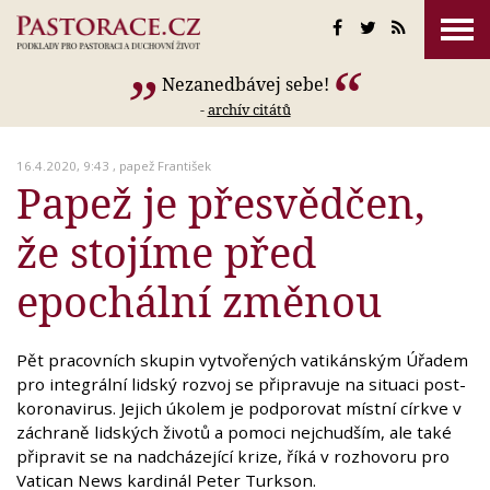
Nezanedbávej sebe!
-
archív citátů
16.4.2020, 9:43 ,
papež František
Papež je přesvědčen,
že stojíme před
epochální změnou
Pět pracovních skupin vytvořených vatikánským Úřadem
pro integrální lidský rozvoj se připravuje na situaci post-
koronavirus. Jejich úkolem je podporovat místní církve v
záchraně lidských životů a pomoci nejchudším, ale také
připravit se na nadcházející krize, říká v rozhovoru pro
Vatican News kardinál Peter Turkson.