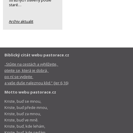
strážných slavený podle
staré…
Archiv aktualit
Biblický citát webu pastorace.cz
„Stůjte na cestách a vyhlížejte,
ptejte se, která je dobrá,
po ní se vydejte
a vaše duše naleznou klid.“ (Jer 6,16)
Motto webu pastorace.cz
Kriste, buď se mnou,
Kriste, buď přede mnou,
Kriste, buď za mnou,
Kriste, buď ve mně.
Kriste, buď, kde lehám,
Kriste, buď, kde sedám,