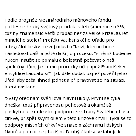
Podle prognóz Mezinárodního měnového fondu
poklesne hrubý světový produkt v letošním roce o 3%,
což by znamenalo větší propad než za velké krize 30. let
minulého století. Prefekt vatikánského Úřadu pro
integrální lidský rozvoj mluví o “krizi, kterou bude
následovat další a ještě další”, o procesu, “v němž budeme
nuceni naučit se pomalu a bolestně pečovat o náš
společný dům, jak tomu prorocky učí papež František v
encyklice Laudato si’”. Jak dále dodal, papež pověřil jeho
úřad, aby začal ihned jednat a připravovat se na situaci,
která nastane:
“Svatý otec nám svěřil dva hlavní úkoly. První se týká
dneška, totiž připravenosti pohotově a okamžitě
poskytnout konkrétní podporu ze strany Svatého otce a
církve, přispět svým dílem v této krizové chvíli. Týká se to
podpory místních církví ve snaze o záchranu lidských
životů a pomoc nejchudším. Druhý úkol se vztahuje k