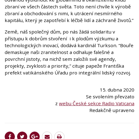
zbraní ve všech částech světa. Toto není chvíle k výrobě
zbraní a obchodování s nimi, k utrácení nesmírného
kapitálu, který je zapotřebí k léčbě lidí a záchraně životů.”
Země, náš společný dům, po nás žádá solidaritu v
přístupu k dobrům stvoření i k plodům výzkumu a
technologických inovací, dodává kardinál Turkson. “Bouře
demaskuje naši zranitelnost a odhaluje falešné a
povrchní jistoty, na nichž sem založili své agendy,
projekty, zvyklosti a priority,” cituje papeže Františka
prefekt vatikánského Úřadu pro integrální lidský rozvoj.
15. dubna 2020
Se svolením převzato
z
webu České sekce Radio Vaticana
Redakčně upraveno