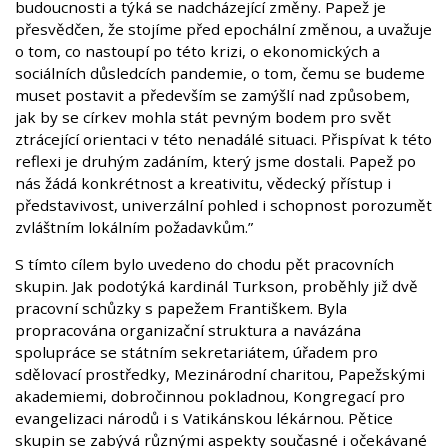
budoucnosti a týká se nadcházející změny. Papež je
přesvědčen, že stojíme před epochální změnou, a uvažuje
o tom, co nastoupí po této krizi, o ekonomických a
sociálních důsledcích pandemie, o tom, čemu se budeme
muset postavit a především se zamýšlí nad způsobem,
jak by se církev mohla stát pevným bodem pro svět
ztrácející orientaci v této nenadálé situaci. Přispívat k této
reflexi je druhým zadáním, který jsme dostali. Papež po
nás žádá konkrétnost a kreativitu, vědecký přístup i
představivost, univerzální pohled i schopnost porozumět
zvláštním lokálním požadavkům.”
S tímto cílem bylo uvedeno do chodu pět pracovních
skupin. Jak podotýká kardinál Turkson, proběhly již dvě
pracovní schůzky s papežem Františkem. Byla
propracována organizační struktura a navázána
spolupráce se státním sekretariátem, úřadem pro
sdělovací prostředky, Mezinárodní charitou, Papežskými
akademiemi, dobročinnou pokladnou, Kongregací pro
evangelizaci národů i s Vatikánskou lékárnou. Pětice
skupin se zabývá různými aspekty současné i očekávané