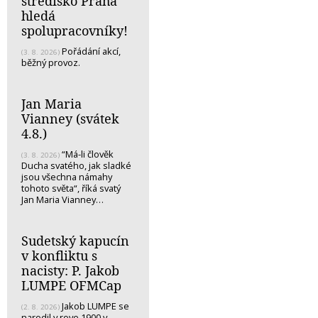
středisko Praha
hledá
spolupracovníky!
Pořádání akcí,
(3. 8. 2026)
běžný provoz.
Jan Maria
Vianney (svátek
4.8.)
“Má-li člověk
(3. 8. 2026)
Ducha svatého, jak sladké
jsou všechna námahy
tohoto světa“, říká svatý
Jan Maria Vianney…
Sudetský kapucín
v konfliktu s
nacisty: P. Jakob
LUMPE OFMCap
Jakob LUMPE se
(2. 8. 2026)
narodil v rove 1900 v