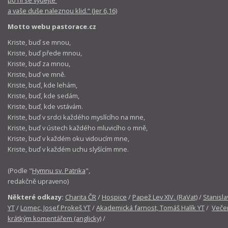
po ní se vydejte
a vaše duše naleznou klid.“ (Jer 6,16)
Motto webu pastorace.cz
Kriste, buď se mnou,
Kriste, buď přede mnou,
Kriste, buď za mnou,
Kriste, buď ve mně.
Kriste, buď, kde lehám,
Kriste, buď, kde sedám,
Kriste, buď, kde vstávám.
Kriste, buď v srdci každého myslícího na mne,
Kriste, buď v ústech každého mluvicího o mně,
Kriste, buď v každém oku vidoucím mne,
Kriste, buď v každém uchu slyšícím mne.
(Podle "
Hymnu sv. Patrika
",
redakčně upraveno)
Některé odkazy:
Charita ČR
/
Hospice
/
Papež Lev XIV. (RaVat)
/
Stanisla
YT
/
Lomec, Josef Prokeš YT
/
Akademická farnost, Tomáš Halík YT
/
Večer
krátkým komentářem (anglicky)
/