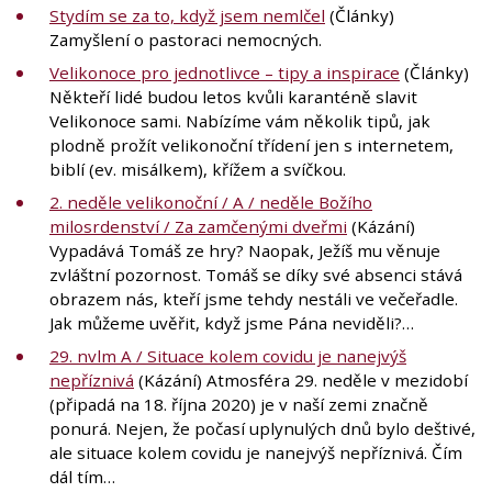
Stydím se za to, když jsem nemlčel
(Články)
Zamyšlení o pastoraci nemocných.
Velikonoce pro jednotlivce – tipy a inspirace
(Články)
Někteří lidé budou letos kvůli karanténě slavit
Velikonoce sami. Nabízíme vám několik tipů, jak
plodně prožít velikonoční třídení jen s internetem,
biblí (ev. misálkem), křížem a svíčkou.
2. neděle velikonoční / A / neděle Božího
milosrdenství / Za zamčenými dveřmi
(Kázání)
Vypadává Tomáš ze hry? Naopak, Ježíš mu věnuje
zvláštní pozornost. Tomáš se díky své absenci stává
obrazem nás, kteří jsme tehdy nestáli ve večeřadle.
Jak můžeme uvěřit, když jsme Pána neviděli?…
29. nvlm A / Situace kolem covidu je nanejvýš
nepříznivá
(Kázání) Atmosféra 29. neděle v mezidobí
(připadá na 18. října 2020) je v naší zemi značně
ponurá. Nejen, že počasí uplynulých dnů bylo deštivé,
ale situace kolem covidu je nanejvýš nepříznivá. Čím
dál tím…