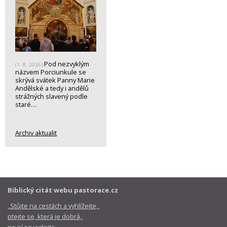
Pod nezvyklým
(1. 8. 2026)
názvem Porciunkule se
skrývá svátek Panny Marie
Andělské a tedy i andělů
strážných slavený podle
staré…
Archiv aktualit
Biblický citát webu pastorace.cz
„Stůjte na cestách a vyhlížejte,
ptejte se, která je dobrá,