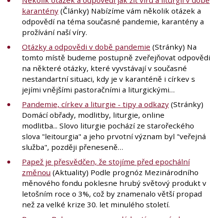
Několik otázek a odpovědí jak žít víru a liturgii v době
karantény
(Články) Nabízíme vám několik otázek a
odpovědí na téma současné pandemie, karantény a
prožívání naší víry.
Otázky a odpovědi v době pandemie
(Stránky) Na
tomto místě budeme postupně zveřejňovat odpovědi
na některé otázky, které vyvstávají v současné
nestandartní situaci, kdy je v karanténě i církev s
jejími vnějšími pastoračními a liturgickými…
Pandemie, církev a liturgie - tipy a odkazy
(Stránky)
Domácí obřady, modlitby, liturgie, online
modlitba... Slovo liturgie pochází ze starořeckého
slova "leitourgia" a jeho prvotní význam byl "veřejná
služba", později přeneseně…
Papež je přesvědčen, že stojíme před epochální
změnou
(Aktuality) Podle prognóz Mezinárodního
měnového fondu poklesne hrubý světový produkt v
letošním roce o 3%, což by znamenalo větší propad
než za velké krize 30. let minulého století.