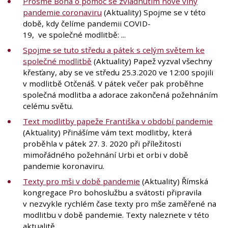
Prosme Boha o pomoc se zvládnutím nové vlny
pandemie coronaviru
(Aktuality) Spojme se v této
době, kdy čelíme pandemii COVID-
19, ve společné modlitbě: ...
Spojme se tuto středu a pátek s celým světem ke
společné modlitbě
(Aktuality) Papež vyzval všechny
křesťany, aby se ve středu 25.3.2020 ve 12:00 spojili
v modlitbě Otčenáš. V pátek večer pak proběhne
společná modlitba a adorace zakončená požehnáním
celému světu.
Text modlitby papeže Františka v období pandemie
(Aktuality) Přinášíme vám text modlitby, která
proběhla v pátek 27. 3. 2020 při příležitosti
mimořádného požehnání Urbi et orbi v době
pandemie koronaviru.
Texty pro mši v době pandemie
(Aktuality) Římská
kongregace Pro bohoslužbu a svátosti připravila
v nezvykle rychlém čase texty pro mše zaměřené na
modlitbu v době pandemie. Texty naleznete v této
aktualitě