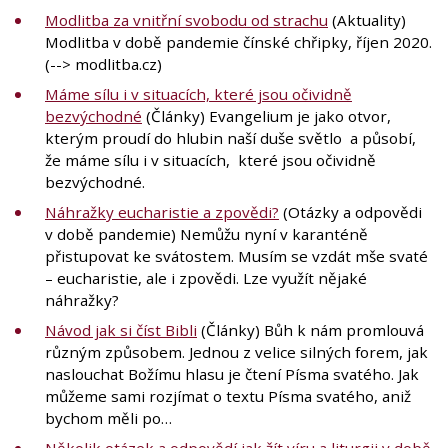
Modlitba za vnitřní svobodu od strachu
(Aktuality)
Modlitba v době pandemie čínské chřipky, říjen 2020.
(--> modlitba.cz)
Máme sílu i v situacích, které jsou očividně
bezvýchodné
(Články) Evangelium je jako otvor,
kterým proudí do hlubin naší duše světlo a působí,
že máme sílu i v situacích, které jsou očividně
bezvýchodné.
Náhražky eucharistie a zpovědi?
(Otázky a odpovědi
v době pandemie) Nemůžu nyní v karanténě
přistupovat ke svátostem. Musím se vzdát mše svaté
– eucharistie, ale i zpovědi. Lze využít nějaké
náhražky?
Návod jak si číst Bibli
(Články) Bůh k nám promlouvá
různým způsobem. Jednou z velice silných forem, jak
naslouchat Božímu hlasu je čtení Písma svatého. Jak
můžeme sami rozjímat o textu Písma svatého, aniž
bychom měli po…