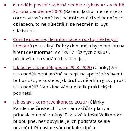
6. neděle postní / Květná neděle / cyklus A/ – v době
korona pandemie 2020
(Kázání) Jakkoli nelze v této
coronavirové době být na mši svaté či velikonočních
obřadech, to nejdůležitější se nezměnilo: Být
s Kristem...
Covid epidemie, dezinformace a postoj některých
křesťanů
(Aktuality) Dobrý den, měla bych otázku na
šíření dezinformací v církvi. Z různých diskuzí,
především na sociálních sítích, je…
Jak oslavit 5. neděli postní 29. 3. 2020
(Články) Ani
tuto neděli není možné se sejít na společné slavení
bohoslužby v kostele. Jak duchovně a liturgicky prožít
tuto neděli? Nabízíme vám několik praktických
podnětů.
Jak oslavit koronavelikonoce 2020?
(Články)
Pandemie čínské chřipky nám zkřížila plány a
přinesla mnohé změny. Tak také letošní Velikonoce
budou jiné, než obvykle. Jejich podstata se ale
nezmění! Přinášíme vám několik tipů a…