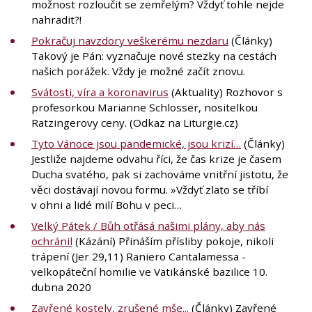
možnost rozloučit se zemřelým? Vždyť tohle nejde
nahradit?!
Pokračuj navzdory veškerému nezdaru
(Články)
Takový je Pán: vyznačuje nové stezky na cestách
našich porážek. Vždy je možné začít znovu.
Svátosti, víra a koronavirus
(Aktuality) Rozhovor s
profesorkou Marianne Schlosser, nositelkou
Ratzingerovy ceny. (Odkaz na Liturgie.cz)
Tyto Vánoce jsou pandemické, jsou krizí…
(Články)
Jestliže najdeme odvahu říci, že čas krize je časem
Ducha svatého, pak si zachováme vnitřní jistotu, že
věci dostávají novou formu. »Vždyť zlato se tříbí
v ohni a lidé milí Bohu v peci…
Velký Pátek / Bůh otřásá našimi plány, aby nás
ochránil
(Kázání) Přináším přísliby pokoje, nikoli
trápení (Jer 29,11) Raniero Cantalamessa -
velkopáteční homilie ve Vatikánské bazilice 10.
dubna 2020
Zavřené kostely, zrušené mše...
(Články) Zavřené