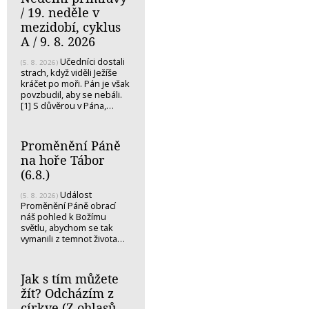
/ 19. neděle v
mezidobí, cyklus
A / 9. 8. 2026
Učedníci dostali
(5. 8. 2026)
strach, když viděli Ježíše
kráčet po moři. Pán je však
povzbudil, aby se nebáli.
[1] S důvěrou v Pána,…
Proměnění Páně
na hoře Tábor
(6.8.)
Událost
(5. 8. 2026)
Proměnění Páně obrací
náš pohled k Božímu
světlu, abychom se tak
vymanili z temnot života…
Jak s tím můžete
žít? Odcházím z
církve (Z ohlasů