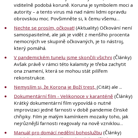
viditelně podobá koruně. Koruna je symbolem moci a
autority – a tento virus má nad námi lidmi opravdu
obrovskou moc. Povšimněte si, k čemu všemu…
Nechte se prosím, očkovat!
(Aktuality) Očkování není
samospasitelné, ale jak je vidět z menšího procenta
nemocných ve skupině očkovaných, je to nástroj,
který pomáhá.
V pandemickém tunelu jsme skončili všichni
(Články)
Avšak právě v rámci této kalamity je třeba zachytit
ona znamení, která se mohou stát pilířem
rekonstrukce.
Nemyslím si, že Korona je Boží trest,
(Citát) ale ...
Dokumentární film - Velikonoce v karanténě
(Články)
Krátký dokumentární film vypovídá o nutné
improvizaci jedné farnosti v době pandemie čínské
chřipky. Film je malým kamínkem mozaiky toho, jak
nejrůznější farnosti reagovaly na nově vzniklou…
Manuál pro domácí nedělní bohoslužbu
(Články)