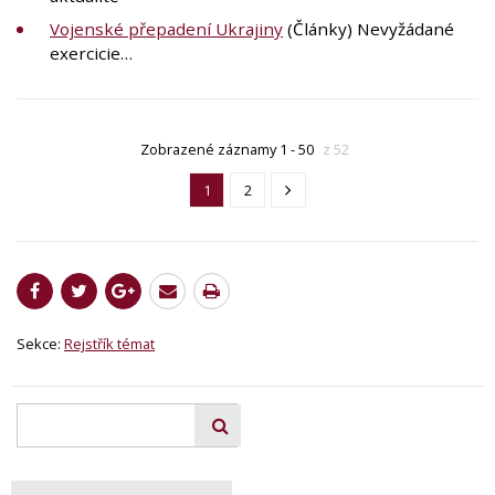
Vojenské přepadení Ukrajiny
(Články) Nevyžádané
exercicie…
Zobrazené záznamy 1 - 50
z 52
1
2
Sekce:
Rejstřík témat