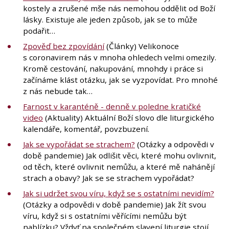
kostely a zrušené mše nás nemohou oddělit od Boží
lásky. Existuje ale jeden způsob, jak se to může
podařit…
Zpověď bez zpovídání
(Články) Velikonoce
s coronavirem nás v mnoha ohledech velmi omezily.
Kromě cestování, nakupování, mnohdy i práce si
začínáme klást otázku, jak se vyzpovídat. Pro mnohé
z nás nebude tak…
Farnost v karanténě - denně v poledne kratičké
video
(Aktuality) Aktuální Boží slovo dle liturgického
kalendáře, komentář, povzbuzení.
Jak se vypořádat se strachem?
(Otázky a odpovědi v
době pandemie) Jak odlišit věci, které mohu ovlivnit,
od těch, které ovlivnit nemůžu, a které mě nahánějí
strach a obavy? Jak se se strachem vypořádat?
Jak si udržet svou víru, když se s ostatními nevidím?
(Otázky a odpovědi v době pandemie) Jak žít svou
víru, když si s ostatními věřícími nemůžu být
nablízku? Vždyť na společném slavení liturgie stojí