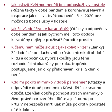
Jak oslavit Květnou neděli bez bohoslužby v kostele
(Různé texty v době pandemie koronaviru) Návrh a
inspirace jak oslavit Květnou neděli 5. 4. 2020 bez
možnosti bohoslužby v kostele.
Jak žít všední život v karanténě?
(Otázky a odpovědi v
době pandemie) Jak bychom měli toto období
karantény nejlépe prožívat? Poraďte prosím.
K čemu nám může sloužit (jakákoliv) krize?
(Články)
Základní zákon duchovního růstu zní: nikoli období
klidu a odpočinku, nýbrž zkoušky jsou těmi
rozhodujícími okamžiky pokroku. Kupředu
postupujeme jen díky překonávání krizí. Skleník
není…
Kdo mi pokřtí miminko v době pandemie?
(Otázky a
odpovědi v době pandemie) Křest dětí lze snadno
odložit. Lze však dobře pochopit strach maminky o
život právě narozeného dítěte a její touhu po
křtu. V nebezpečí smrti úak může pokřtít v podstatě
dítě kdokoliv a…