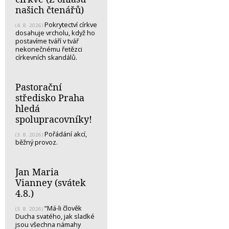
našich čtenářů)
Pokrytectví církve
(4. 8. 2026)
dosahuje vrcholu, když ho
postavíme tváří v tvář
nekonečnému řetězci
církevních skandálů.
Pastorační
středisko Praha
hledá
spolupracovníky!
Pořádání akcí,
(3. 8. 2026)
běžný provoz.
Jan Maria
Vianney (svátek
4.8.)
“Má-li člověk
(3. 8. 2026)
Ducha svatého, jak sladké
jsou všechna námahy