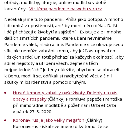
obřady, modlitby, liturgie, online modlitba v době
karantény...
Viz téma pandemie na webu vira.cz
Nečekali jsme tuto pandemii. Přišla jako potopa. A mnoho
lidí umírá v opuštěnosti, aniž by mohli něco dělat. Další
lidé přicházejí o živobytí a zajištění… Existuje ale i mnoho
dalších smrtících pandemií, které už ani nevnímáme.
Pandemie válek, hladu a jiné. Pandemie sice ukazuje svou
sílu, ale nemůže zabránit tomu, aby Ježíš vstupoval do
lidských srdcí. On totiž přichází za každých okolností, „aby
sdílel nejistoty a utrpení všech, zejména těch
nejposlednějších.” Je tedy důležité, abychom se obraceli
k Bohu, modlili se, odříkali si nadbytečné věci, a činil
skutky milosrdenství a pomoci druhým.
Husté temnoty zahalily naše životy. Dolehly na nás
obavy a rozpaky
(Články) Promluva papeže Františka
při mimořádné modlitbě a požehnání Urbi et Orbi
v pátek 27. 3. 2020
Koronavirus je jako velký megafon
(Články)
Koronavirus získal své jméno díky tomu, že se