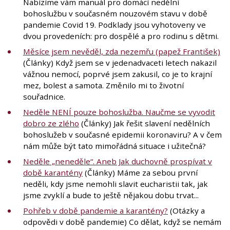
Nabízíme vám manuál pro domácí nedělní
bohoslužbu v současném nouzovém stavu v době
pandemie Covid 19. Podklady jsou vyhotoveny ve
dvou provedeních: pro dospělé a pro rodinu s dětmi.
Měsíce jsem nevěděl, zda nezemřu (papež František)
(Články) Když jsem se v jedenadvaceti letech nakazil
vážnou nemocí, poprvé jsem zakusil, co je to krajní
mez, bolest a samota. Změnilo mi to životní
souřadnice.
Neděle NENÍ pouze bohoslužba. Naučme se vyvodit
dobro ze zlého
(Články) Jak řešit slavení nedělních
bohoslužeb v současné epidemii koronaviru? A v čem
nám může být tato mimořádná situace i užitečná?
Neděle „neneděle“. Aneb Jak duchovně prospívat v
době karantény
(Články) Máme za sebou první
neděli, kdy jsme nemohli slavit eucharistii tak, jak
jsme zvyklí a bude to ještě nějakou dobu trvat...
Pohřeb v době pandemie a karantény?
(Otázky a
odpovědi v době pandemie) Co dělat, když se nemám