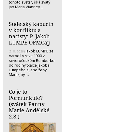
tohoto světa“, říká svatý
Jan Maria Vianney…
Sudetský kapucín
v konfliktu s
nacisty: P. Jakob
LUMPE OFMCap
Jakob LUMPE se
(2. 8. 2026)
narodil v rove 1900 v
severočeském Rumburku
do rodiny tkalce Jakoba
Lumpeho a jeho ženy
Marie, byl…
Co je to
Porciunkule?
(svátek Panny
Marie Andělské
2.8.)