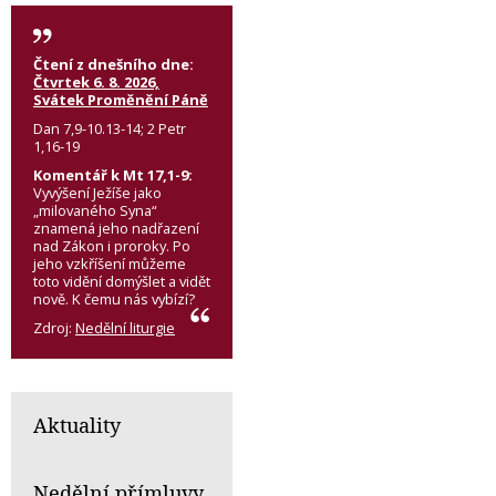
Čtení z dnešního dne:
Čtvrtek 6. 8. 2026,
Svátek Proměnění Páně
Dan 7,9-10.13-14; 2 Petr
1,16-19
Komentář k Mt 17,1-9:
Vyvýšení Ježíše jako
„milovaného Syna“
znamená jeho nadřazení
nad Zákon i proroky. Po
jeho vzkříšení můžeme
toto vidění domýšlet a vidět
nově. K čemu nás vybízí?
Zdroj:
Nedělní liturgie
Aktuality
Nedělní přímluvy