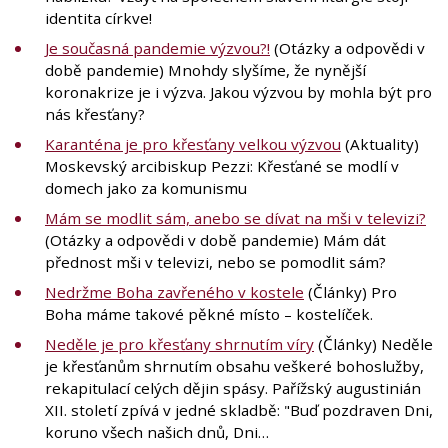
identita církve!
Je současná pandemie výzvou?!
(Otázky a odpovědi v
době pandemie) Mnohdy slyšíme, že nynější
koronakrize je i výzva. Jakou výzvou by mohla být pro
nás křesťany?
Karanténa je pro křesťany velkou výzvou
(Aktuality)
Moskevský arcibiskup Pezzi: Křesťané se modlí v
domech jako za komunismu
Mám se modlit sám, anebo se dívat na mši v televizi?
(Otázky a odpovědi v době pandemie) Mám dát
přednost mši v televizi, nebo se pomodlit sám?
Nedržme Boha zavřeného v kostele
(Články) Pro
Boha máme takové pěkné místo – kostelíček.
Neděle je pro křesťany shrnutím víry
(Články) Neděle
je křesťanům shrnutím obsahu veškeré bohoslužby,
rekapitulací celých dějin spásy. Pařížský augustinián
XII. století zpívá v jedné skladbě: "Buď pozdraven Dni,
koruno všech našich dnů, Dni…