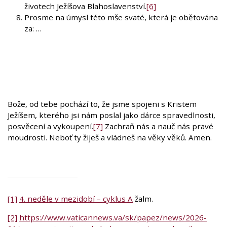
životech Ježíšova Blahoslavenství.
[6]
Prosme na úmysl této mše svaté, která je obětována
za: …
Bože, od tebe pochází to, že jsme spojeni s Kristem
Ježíšem, kterého jsi nám poslal jako dárce spravedlnosti,
posvěcení a vykoupení.
[7]
Zachraň nás a nauč nás pravé
moudrosti. Neboť ty žiješ a vládneš na věky věků. Amen.
[1]
4. neděle v mezidobí – cyklus A
žalm.
[2]
https://www.vaticannews.va/sk/papez/news/2026-