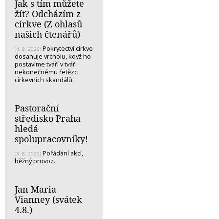
Jak s tím můžete
žít? Odcházím z
církve (Z ohlasů
našich čtenářů)
Pokrytectví církve
(4. 8. 2026)
dosahuje vrcholu, když ho
postavíme tváří v tvář
nekonečnému řetězci
církevních skandálů.
Pastorační
středisko Praha
hledá
spolupracovníky!
Pořádání akcí,
(3. 8. 2026)
běžný provoz.
Jan Maria
Vianney (svátek
4.8.)