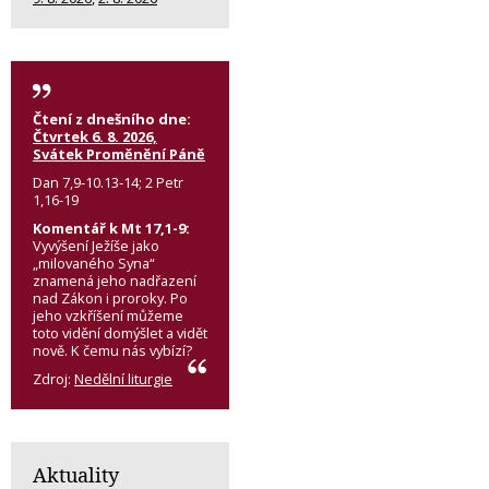
Čtení z dnešního dne:
Čtvrtek 6. 8. 2026,
Svátek Proměnění Páně
Dan 7,9-10.13-14; 2 Petr
1,16-19
Komentář k Mt 17,1-9:
Vyvýšení Ježíše jako
„milovaného Syna“
znamená jeho nadřazení
nad Zákon i proroky. Po
jeho vzkříšení můžeme
toto vidění domýšlet a vidět
nově. K čemu nás vybízí?
Zdroj:
Nedělní liturgie
Aktuality