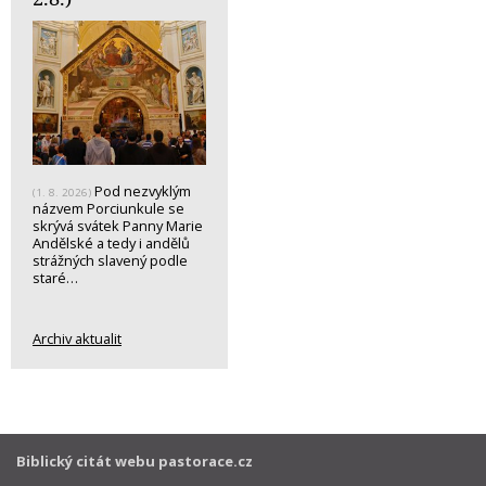
Pod nezvyklým
(1. 8. 2026)
názvem Porciunkule se
skrývá svátek Panny Marie
Andělské a tedy i andělů
strážných slavený podle
staré…
Archiv aktualit
Biblický citát webu pastorace.cz