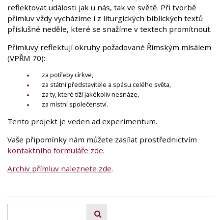
reflektovat události jak u nás, tak ve světě. Při tvorbě
přímluv vždy vycházíme i z liturgických biblických textů
příslušné neděle, které se snažíme v textech promítnout.
Přímluvy reflektují okruhy požadované Římským misálem
(VPŘM 70):
za potřeby církve,
za státní představitele a spásu celého světa,
za ty, které tíží jakékoliv nesnáze,
za místní společenství.
Tento projekt je veden ad experimentum.
Vaše připomínky nám můžete zasílat prostřednictvím
kontaktního formuláře zde
.
Archiv přímluv naleznete zde
.