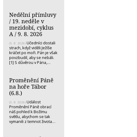
Nedělní přímluvy
/ 19. neděle v
mezidobí, cyklus
A / 9. 8. 2026
Učedníci dostali
(5. 8. 2026)
strach, když viděli Ježíše
kráčet po moři. Pán je však
povzbudil, aby se nebáli.
[1] S důvěrou v Pána,…
Proměnění Páně
na hoře Tábor
(6.8.)
Událost
(5. 8. 2026)
Proměnění Páně obrací
náš pohled k Božímu
světlu, abychom se tak
vymanili z temnot života…