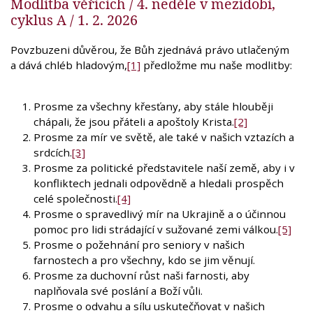
Modlitba věřících / 4. neděle v mezidobí,
cyklus A / 1. 2. 2026
Povzbuzeni důvěrou, že Bůh zjednává právo utlačeným
a dává chléb hladovým,
[1]
předložme mu naše modlitby:
Prosme za všechny křesťany, aby stále hlouběji
chápali, že jsou přáteli a apoštoly Krista.
[2]
Prosme za mír ve světě, ale také v našich vztazích a
srdcích.
[3]
Prosme za politické představitele naší země, aby i v
konfliktech jednali odpovědně a hledali prospěch
celé společnosti.
[4]
Prosme o spravedlivý mír na Ukrajině a o účinnou
pomoc pro lidi strádající v sužované zemi válkou.
[5]
Prosme o požehnání pro seniory v našich
farnostech a pro všechny, kdo se jim věnují.
Prosme za duchovní růst naši farnosti, aby
naplňovala své poslání a Boží vůli.
Prosme o odvahu a sílu uskutečňovat v našich