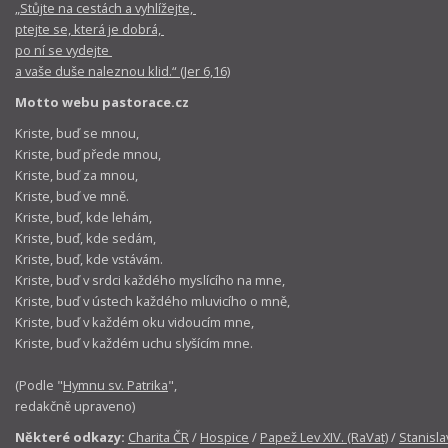
„Stůjte na cestách a vyhlížejte,
ptejte se, která je dobrá,
po ní se vydejte
a vaše duše naleznou klid.“ (Jer 6,16)
Motto webu pastorace.cz
Kriste, buď se mnou,
Kriste, buď přede mnou,
Kriste, buď za mnou,
Kriste, buď ve mně.
Kriste, buď, kde lehám,
Kriste, buď, kde sedám,
Kriste, buď, kde vstávám.
Kriste, buď v srdci každého myslícího na mne,
Kriste, buď v ústech každého mluvicího o mně,
Kriste, buď v každém oku vidoucím mne,
Kriste, buď v každém uchu slyšícím mne.
(Podle "
Hymnu sv. Patrika
",
redakčně upraveno)
Některé odkazy:
Charita ČR
/
Hospice
/
Papež Lev XIV. (RaVat)
/
Stanisla