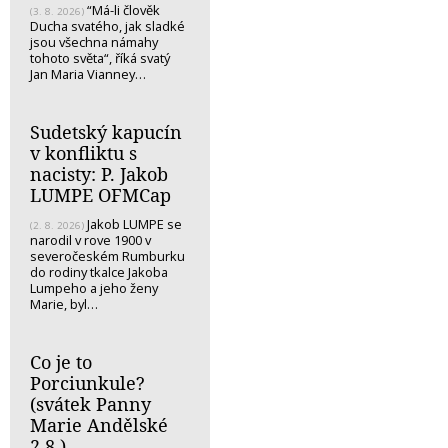
“Má-li člověk
(3. 8. 2026)
Ducha svatého, jak sladké
jsou všechna námahy
tohoto světa“, říká svatý
Jan Maria Vianney…
Sudetský kapucín
v konfliktu s
nacisty: P. Jakob
LUMPE OFMCap
Jakob LUMPE se
(2. 8. 2026)
narodil v rove 1900 v
severočeském Rumburku
do rodiny tkalce Jakoba
Lumpeho a jeho ženy
Marie, byl…
Co je to
Porciunkule?
(svátek Panny
Marie Andělské
2.8.)