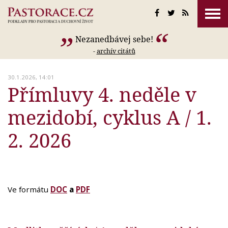
Nezanedbávej sebe!
-
archív citátů
30.1.2026, 14:01
Přímluvy 4. neděle v
mezidobí, cyklus A / 1.
2. 2026
Ve formátu
DOC
a
PDF