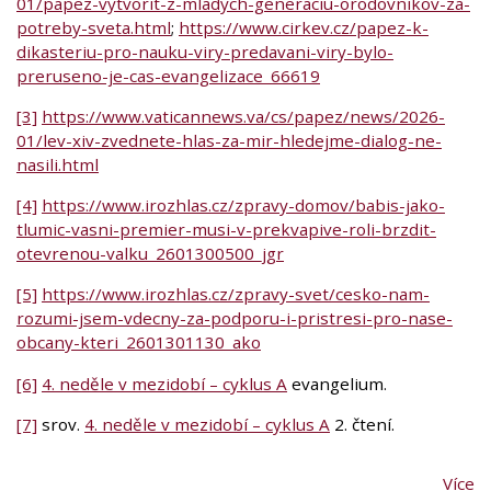
01/papez-vytvorit-z-mladych-generaciu-orodovnikov-za-
potreby-sveta.html
;
https://www.cirkev.cz/papez-k-
dikasteriu-pro-nauku-viry-predavani-viry-bylo-
preruseno-je-cas-evangelizace_66619
[3]
https://www.vaticannews.va/cs/papez/news/2026-
01/lev-xiv-zvednete-hlas-za-mir-hledejme-dialog-ne-
nasili.html
[4]
https://www.irozhlas.cz/zpravy-domov/babis-jako-
tlumic-vasni-premier-musi-v-prekvapive-roli-brzdit-
otevrenou-valku_2601300500_jgr
[5]
https://www.irozhlas.cz/zpravy-svet/cesko-nam-
rozumi-jsem-vdecny-za-podporu-i-pristresi-pro-nase-
obcany-kteri_2601301130_ako
[6]
4. neděle v mezidobí – cyklus A
evangelium.
[7]
srov.
4. neděle v mezidobí – cyklus A
2. čtení.
Více