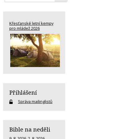
Křesťanské letní kempy
pro mládež 2026
Přihlášení
Správa mailinglistů
Bible na neděli
9. 8. 2026
,
2. 8. 2026