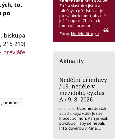
Komentář k Mt 16,24-28:
ých, to,
Ztráta vlastních jistot a
falešných představ ať je
o po
pozváním k tomu, aby mě
Ježíš naplnil. Chci mu k
tomu dát prostor!
Zdroj:
Nedělní liturgie
a, biskupa
3, 215-219)
- breviáře
Aktuality
Nedělní přímluvy
/ 19. neděle v
mezidobí, cyklus
A / 9. 8. 2026
, umírání
Učedníci dostali
(5. 8. 2026)
strach, když viděli Ježíše
kráčet po moři. Pán je však
povzbudil, aby se nebáli.
[1] S důvěrou v Pána,…