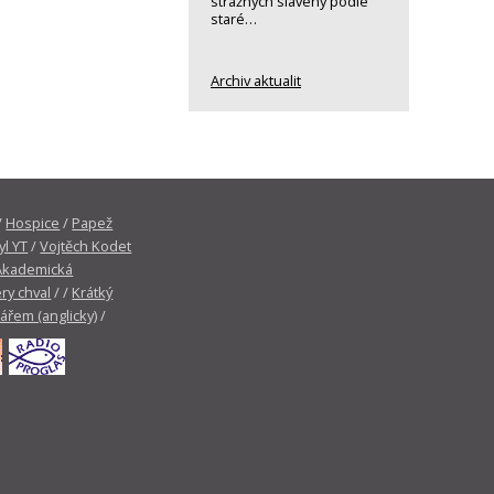
strážných slavený podle
staré…
Archiv aktualit
/
Hospice
/
Papež
yl YT
/
Vojtěch Kodet
Akademická
ry chval
/ /
Krátký
tářem (anglicky)
/