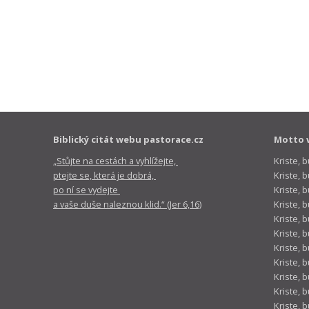
Biblický citát webu pastorace.cz
Motto 
„Stůjte na cestách a vyhlížejte,
Kriste, 
ptejte se, která je dobrá,
Kriste,
po ní se vydejte
Kriste, 
a vaše duše naleznou klid.“ (Jer 6,16)
Kriste, 
Kriste, 
Kriste, 
Kriste, 
Kriste, 
Kriste, 
Kriste, 
Kriste, 