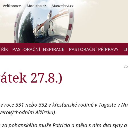
Velikonoce
Modlitba.cz
Manzelstvi.cz
TŘÍK
PASTORAČNÍ INSPIRACE
PASTORAČNÍ PŘÍPRAVY
L
25
átek 27.8.)
 v roce 331 nebo 332 v křesťanské rodině v Tagaste v Nu
erovýchodním Alžírsku).
 za pohanského muže Patricia a měla s ním dva syny a