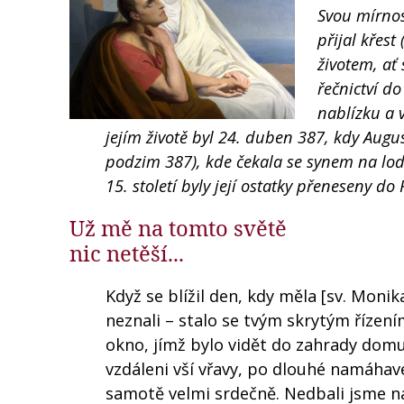
Svou mírnost
přijal křest
životem, ať 
řečnictví d
nablízku a 
jejím životě byl 24. duben 387, kdy Augus
podzim 387), kde čekala se synem na loď, 
15. století byly její ostatky přeneseny d
Už mě na tomto světě
nic netěší...
Když se blížil den, kdy měla [sv. Monik
neznali – stalo se tvým skrytým řízení
okno, jímž bylo vidět do zahrady domu,
vzdáleni vší vřavy, po dlouhé namáhav
samotě velmi srdečně. Nedbali jsme na 