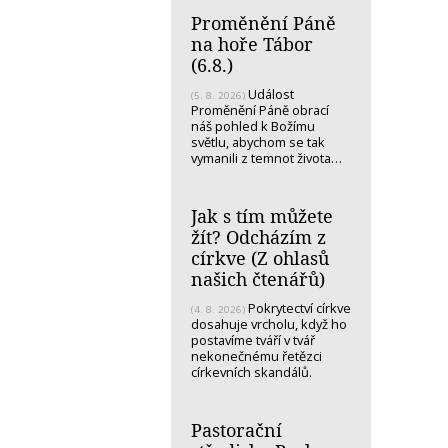
Proměnění Páně
na hoře Tábor
(6.8.)
Událost
(5. 8. 2026)
Proměnění Páně obrací
náš pohled k Božímu
světlu, abychom se tak
vymanili z temnot života…
Jak s tím můžete
žít? Odcházím z
církve (Z ohlasů
našich čtenářů)
Pokrytectví církve
(4. 8. 2026)
dosahuje vrcholu, když ho
postavíme tváří v tvář
nekonečnému řetězci
církevních skandálů.
Pastorační