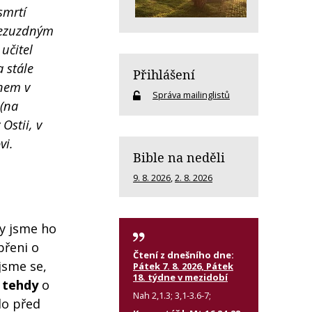
smrtí
 bezuzdným
učitel
 stále
Přihlášení
dnem v
Správa mailinglistů
 (na
Ostii, v
vi.
Bible na neděli
9. 8. 2026
,
2. 8. 2026
my jsme ho
přeni o
Čtení z dnešního dne:
jsme se,
Pátek 7. 8. 2026, Pátek
18. týdne v mezidobí
 tehdy
o
Nah 2,1.3; 3,1-3.6-7;
lo před