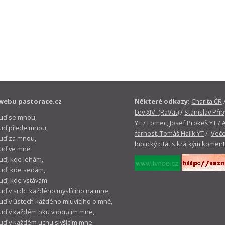
webu pastorace.cz
Některé odkazy:
Charita ČR
Lev XIV. (RaVat)
/
Stanislav Přib
buď se mnou,
YT
/
Lomec, Josef Prokeš YT
/
 buď přede mnou,
farnost, Tomáš Halík YT
/
Veče
buď za mnou,
biblický citát s krátkým komen
buď ve mně.
buď, kde lehám,
buď, kde sedám,
buď, kde vstávám.
buď v srdci každého myslícího na mne,
buď v ústech každého mluvicího o mně,
buď v každém oku vidoucím mne,
buď v každém uchu slyšícím mne.