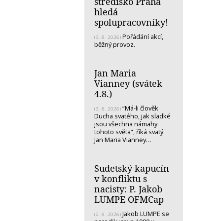
středisko Praha
hledá
spolupracovníky!
Pořádání akcí,
(3. 8. 2026)
běžný provoz.
Jan Maria
Vianney (svátek
4.8.)
“Má-li člověk
(3. 8. 2026)
Ducha svatého, jak sladké
jsou všechna námahy
tohoto světa“, říká svatý
Jan Maria Vianney…
Sudetský kapucín
v konfliktu s
nacisty: P. Jakob
LUMPE OFMCap
Jakob LUMPE se
(2. 8. 2026)