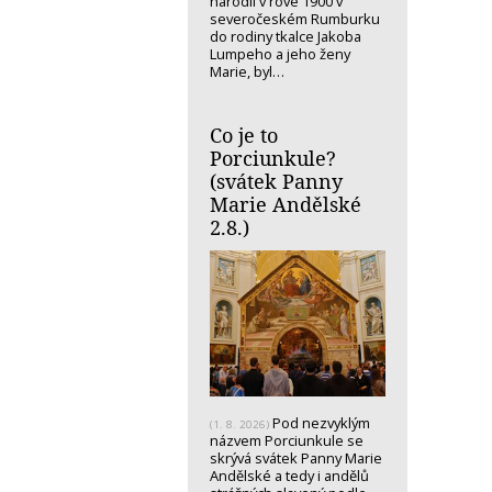
narodil v rove 1900 v
severočeském Rumburku
do rodiny tkalce Jakoba
Lumpeho a jeho ženy
Marie, byl…
Co je to
Porciunkule?
(svátek Panny
Marie Andělské
2.8.)
Pod nezvyklým
(1. 8. 2026)
názvem Porciunkule se
skrývá svátek Panny Marie
Andělské a tedy i andělů