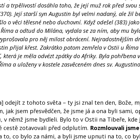
í a trpělivostí dosáhla toho, že její muž rok před svou 
 (370). Její starší syn Augustin byl velmi nadaný, ale žil
šlo o věci tělesné nebo duchovní. Když odešel (383) jako 
o Říma a odtud do Milána, vydala se za ním, aby mu byla
vyprošovala pro něj milost obrácení. Nejradostnějším 
tin přijal křest. Zakrátko potom zemřela v Ostii u Říma
která je měla odvézt zpátky do Afriky. Byla pohřbena v 
o Říma a uloženy v kostele zasvěceném dnes sv. Augustino
a] odejít z tohoto světa – ty jsi znal ten den, Bože, 
m, jak jsem přesvědčen, že jsme já a ona byli sami, o
 v němž jsme bydleli. Bylo to v Ostii na Tibeře, kde 
é cestě zotavovali před odplutím.
Rozmlouvali jsme
to, co bylo za námi, a byli jsme upnuti na to, co by