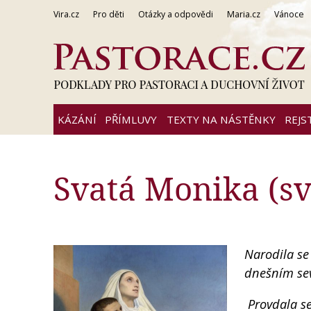
Vira.cz
Pro děti
Otázky a odpovědi
Maria.cz
Vánoce
KÁZÁNÍ
PŘÍMLUVY
TEXTY NA NÁSTĚNKY
REJS
Svatá Monika (sv
Narodila se
dnešním sev
Provdala se