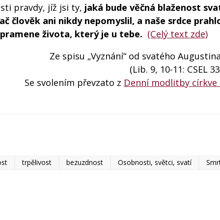
i pravdy, jíž jsi ty,
jaká bude věčná blaženost svat
ač člověk ani nikdy nepomyslil, a naše srdce prahl
pramene života, který je u tebe.
(Celý text zde)
Ze spisu „Vyznání“ od svatého Augustin
(Lib. 9, 10-11: CSEL 3
Se svolením převzato z
Denní modlitby církve 
ost
trpělivost
bezuzdnost
Osobnosti, světci, svatí
Smrt