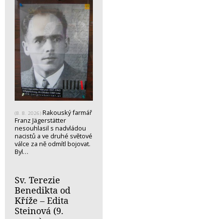
Rakouský farmář
(8. 8. 2026)
Franz Jägerstätter
nesouhlasil s nadvládou
nacistů a ve druhé světové
válce za ně odmítl bojovat.
Byl…
Sv. Terezie
Benedikta od
Kříže – Edita
Steinová (9.