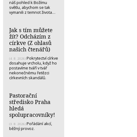
náš pohled k Božímu
světlu, abychom se tak
vymanili z temnot života…
Jak s tím můžete
žít? Odcházím z
církve (Z ohlasů
našich čtenářů)
Pokrytectví církve
(4. 8. 2026)
dosahuje vrcholu, když ho
postavíme tváří v tvář
nekonečnému řetězci
církevních skandálů.
Pastorační
středisko Praha
hledá
spolupracovníky!
Pořádání akcí,
(3. 8. 2026)
běžný provoz.