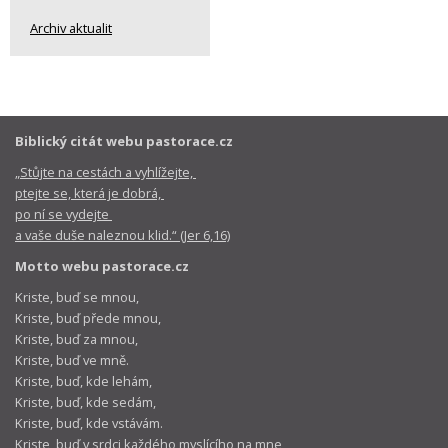
Archiv aktualit
Biblický citát webu pastorace.cz
„Stůjte na cestách a vyhlížejte,
ptejte se, která je dobrá,
po ní se vydejte
a vaše duše naleznou klid.“ (Jer 6,16)
Motto webu pastorace.cz
Kriste, buď se mnou,
Kriste, buď přede mnou,
Kriste, buď za mnou,
Kriste, buď ve mně.
Kriste, buď, kde lehám,
Kriste, buď, kde sedám,
Kriste, buď, kde vstávám.
Kriste, buď v srdci každého myslícího na mne,