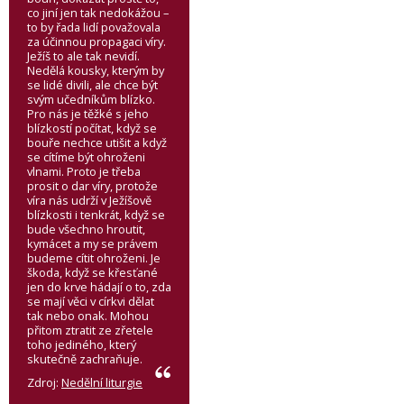
co jiní jen tak nedokážou –
to by řada lidí považovala
za účinnou propagaci víry.
Ježíš to ale tak nevidí.
Nedělá kousky, kterým by
se lidé divili, ale chce být
svým učedníkům blízko.
Pro nás je těžké s jeho
blízkostí počítat, když se
bouře nechce utišit a když
se cítíme být ohroženi
vlnami. Proto je třeba
prosit o dar víry, protože
víra nás udrží v Ježíšově
blízkosti i tenkrát, když se
bude všechno hroutit,
kymácet a my se právem
budeme cítit ohroženi. Je
škoda, když se křesťané
jen do krve hádají o to, zda
se mají věci v církvi dělat
tak nebo onak. Mohou
přitom ztratit ze zřetele
toho jediného, který
skutečně zachraňuje.
Zdroj:
Nedělní liturgie