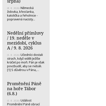
srpna)
Německá
(8. 8. 2026)
židovka, křesťanka,
katolička a řeholnice -
popravená nacisty...
Nedělní přímluvy
/ 19. neděle v
mezidobí, cyklus
A / 9. 8. 2026
Učedníci dostali
(5. 8. 2026)
strach, když viděli Ježíše
kráčet po moři. Pán je však
povzbudil, aby se nebáli.
[1] S důvěrou v Pána,…
Proměnění Páně
na hoře Tábor
(6.8.)
Událost
(5. 8. 2026)
Proměnění Páně obrací