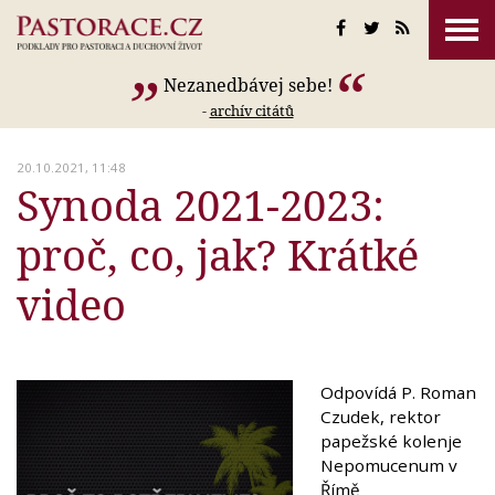
Nezanedbávej sebe!
-
archív citátů
20.10.2021, 11:48
Synoda 2021-2023:
proč, co, jak? Krátké
video
Odpovídá P. Roman
Czudek, rektor
papežské kolenje
Nepomucenum v
Římě