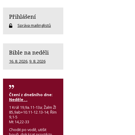
Přihlášení
Správa mailinglistů
Bible na neděli
16. 8. 2026
,
9. 8. 2026
Čtení z dnešního dne:
Neděle . .
1 Král 19,9a.11-13a; Žalm Žl
85,9ab+10.11-12.13-14; Řím
9,1-5
Mt 14,22-33
Chodit po vodě, utišit
bouři, dokázat prostě to,