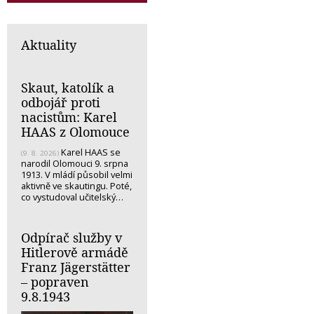
Aktuality
Skaut, katolík a
odbojář proti
nacistům: Karel
HAAS z Olomouce
Karel HAAS se
(9. 8. 2026)
narodil Olomouci 9. srpna
1913. V mládí působil velmi
aktivně ve skautingu. Poté,
co vystudoval učitelský…
Odpírač služby v
Hitlerově armádě
Franz Jägerstätter
– popraven
9.8.1943