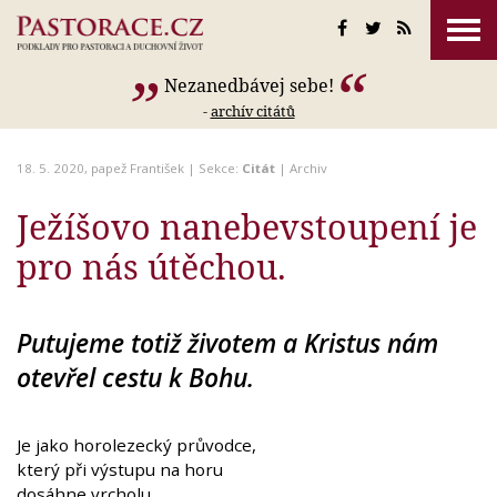
Nezanedbávej sebe!
-
archív citátů
18. 5. 2020,
papež František
| Sekce:
Citát
|
Archiv
Ježíšovo nanebevstoupení je
pro nás útěchou.
Putujeme totiž životem a Kristus nám
otevřel cestu k Bohu.
Je jako horolezecký průvodce,
který při výstupu na horu
dosáhne vrcholu