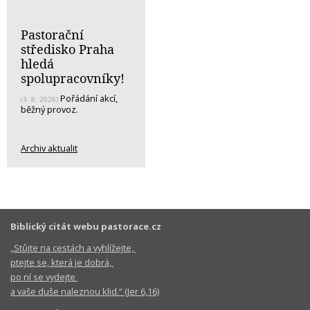
Pastorační
středisko Praha
hledá
spolupracovníky!
Pořádání akcí,
(3. 8. 2026)
běžný provoz.
Archiv aktualit
Biblický citát webu pastorace.cz
„Stůjte na cestách a vyhlížejte,
ptejte se, která je dobrá,
po ní se vydejte
a vaše duše naleznou klid.“ (Jer 6,16)