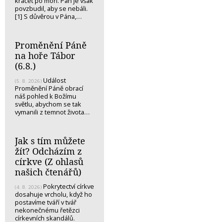
kráčet po moři. Pán je však
povzbudil, aby se nebáli.
[1] S důvěrou v Pána,…
Proměnění Páně
na hoře Tábor
(6.8.)
Událost
(5. 8. 2026)
Proměnění Páně obrací
náš pohled k Božímu
světlu, abychom se tak
vymanili z temnot života…
Jak s tím můžete
žít? Odcházím z
církve (Z ohlasů
našich čtenářů)
Pokrytectví církve
(4. 8. 2026)
dosahuje vrcholu, když ho
postavíme tváří v tvář
nekonečnému řetězci
církevních skandálů.