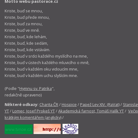
Motto webu pastorace.cz
Kriste, buď se mnou,
Kriste, buď přede mnou,
Kriste, buď za mnou,
Kriste, buď ve mně.
Kriste, buď, kde lehám,
Kriste, buď, kde sedám,
Kriste, buď, kde vstávám.
Kriste, buď v srdci každého myslícího na mne,
Kriste, buď v ústech každého mluvicího o mně,
Kriste, buď v každém oku vidoucím mne,
Kriste, buď v každém uchu slyšícím mne.
(Podle "
Hymnu sv. Patrika
",
redakčně upraveno)
Některé odkazy:
Charita ČR
/
Hospice
/
Papež Lev XIV. (RaVat)
/
Stanisla
YT
/
Lomec, Josef Prokeš YT
/
Akademická farnost, Tomáš Halík YT
/
Večer
krátkým komentářem (anglicky)
/