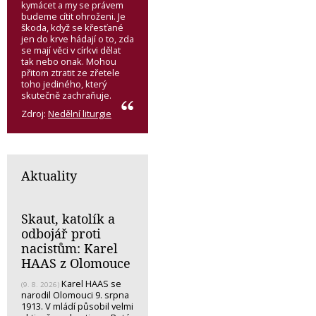
kymácet a my se právem
budeme cítit ohroženi. Je
škoda, když se křesťané
jen do krve hádají o to, zda
se mají věci v církvi dělat
tak nebo onak. Mohou
přitom ztratit ze zřetele
toho jediného, který
skutečně zachraňuje.
Zdroj:
Nedělní liturgie
Aktuality
Skaut, katolík a
odbojář proti
nacistům: Karel
HAAS z Olomouce
Karel HAAS se
(9. 8. 2026)
narodil Olomouci 9. srpna
1913. V mládí působil velmi