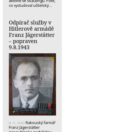
aktivně ve skautingu. Poté,
co vystudoval učitelský…
Odpírač služby v
Hitlerově armádě
Franz Jägerstätter
– popraven
9.8.1943
Rakouský farmář
(8. 8. 2026)
Franz Jägerstätter
nesouhlasil s nadvládou