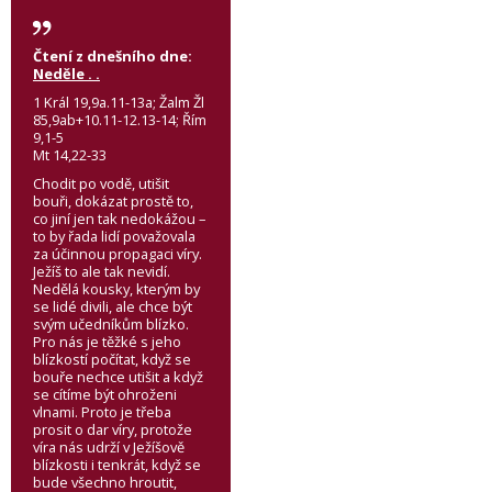
Čtení z dnešního dne:
Neděle . .
1 Král 19,9a.11-13a; Žalm Žl
85,9ab+10.11-12.13-14; Řím
9,1-5
Mt 14,22-33
Chodit po vodě, utišit
bouři, dokázat prostě to,
co jiní jen tak nedokážou –
to by řada lidí považovala
za účinnou propagaci víry.
Ježíš to ale tak nevidí.
Nedělá kousky, kterým by
se lidé divili, ale chce být
svým učedníkům blízko.
Pro nás je těžké s jeho
blízkostí počítat, když se
bouře nechce utišit a když
se cítíme být ohroženi
vlnami. Proto je třeba
prosit o dar víry, protože
víra nás udrží v Ježíšově
blízkosti i tenkrát, když se
bude všechno hroutit,