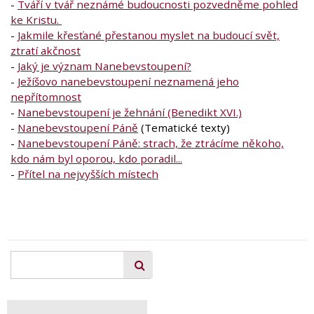
-
Tváří v tvář neznámé budoucnosti pozvedněme pohled
ke Kristu.
-
Jakmile křesťané přestanou myslet na budoucí svět,
ztratí akčnost
-
Jaký je význam Nanebevstoupení?
-
Ježíšovo nanebevstoupení neznamená jeho
nepřítomnost
-
Nanebevstoupení je žehnání (Benedikt XVI.)
-
Nanebevstoupení Páně
(Tematické texty)
-
Nanebevstoupení Páně: strach, že ztrácíme někoho,
kdo nám byl oporou, kdo poradil...
-
Přítel na nejvyšších místech