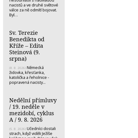
nacistů a ve druhé světové
válce za ně odmítl bojovat.
Byl…
Sv. Terezie
Benedikta od
Kříže – Edita
Steinová (9.
srpna)
Německá
(8. 8. 2026)
židovka, křesťanka,
katolička a řeholnice -
popravená nacisty...
Nedělní přímluvy
/ 19. neděle v
mezidobí, cyklus
A / 9. 8. 2026
Učedníci dostali
(5. 8. 2026)
strach, když viděli Ježíše