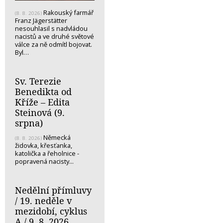
Rakouský farmář
(8. 8. 2026)
Franz Jägerstätter
nesouhlasil s nadvládou
nacistů a ve druhé světové
válce za ně odmítl bojovat.
Byl…
Sv. Terezie
Benedikta od
Kříže – Edita
Steinová (9.
srpna)
Německá
(8. 8. 2026)
židovka, křesťanka,
katolička a řeholnice -
popravená nacisty...
Nedělní přímluvy
/ 19. neděle v
mezidobí, cyklus
A / 9. 8. 2026