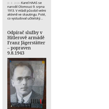
Karel HAAS se
(9. 8. 2026)
narodil Olomouci 9. srpna
1913. V mládí působil velmi
aktivně ve skautingu. Poté,
co vystudoval učitelský…
Odpírač služby v
Hitlerově armádě
Franz Jägerstätter
– popraven
9.8.1943