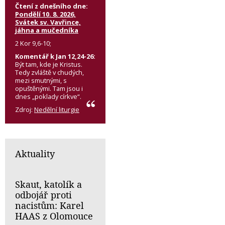
Čtení z dnešního dne:
Pondělí 10. 8. 2026,
Svátek sv. Vavřince,
jáhna a mučedníka
2 Kor 9,6-10;
Komentář k Jan 12,24-26:
Být tam, kde je Kristus.
Tedy zvláště v chudých,
mezi smutnými, s
opuštěnými. Tam jsou i
dnes „poklady církve“.
Zdroj:
Nedělní liturgie
Aktuality
Skaut, katolík a
odbojář proti
nacistům: Karel
HAAS z Olomouce