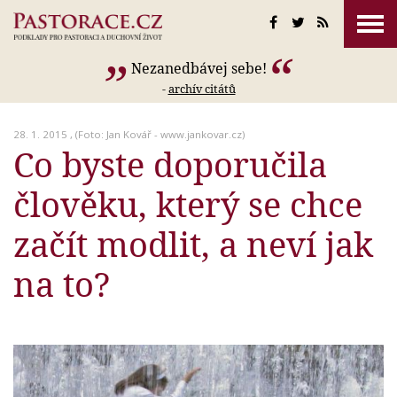
Nezanedbávej sebe!
-
archív citátů
28. 1. 2015 , (Foto: Jan Kovář - www.jankovar.cz)
Co byste doporučila
člověku, který se chce
začít modlit, a neví jak
na to?