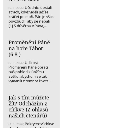
Učedníci dostali
(5. 8. 2026)
strach, když viděli Ježíše
kráčet po moři. Pán je však
povzbudil, aby se nebáli.
[1] S důvěrou v Pána,…
Proměnění Páně
na hoře Tábor
(6.8.)
Událost
(5. 8. 2026)
Proměnění Páně obrací
náš pohled k Božímu
světlu, abychom se tak
vymanili z temnot života…
Jak s tím můžete
žít? Odcházím z
církve (Z ohlasů
našich čtenářů)
Pokrytectví církve
(4. 8. 2026)