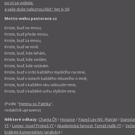
po ní se vydejte
a vaše duše naleznou klid.“ (Jer 6,16)
Motto webu pastorace.cz
Kriste, buď se mnou,
Kriste, buď přede mnou,
Kriste, buď za mnou,
Kriste, buď ve mně.
Kriste, buď, kde lehám,
Kriste, buď, kde sedám,
Kriste, buď, kde vstávám.
Kriste, buď v srdci každého myslícího na mne,
Kriste, buď v ústech každého mluvicího o mně,
Kriste, buď v každém oku vidoucím mne,
Kriste, buď v každém uchu slyšícím mne.
(Podle "
Hymnu sv. Patrika
",
redakčně upraveno)
Některé odkazy:
Charita ČR
/
Hospice
/
Papež Lev XIV. (RaVat)
/
Stanisla
YT
/
Lomec, Josef Prokeš YT
/
Akademická farnost, Tomáš Halík YT
/
Večer
krátkým komentářem (anglicky)
/