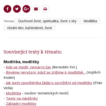
Duchovní život, spiritualita, život z víry
Modlitba
Témata:
všední den, každodenní, život
Související texty k tématu:
Modlitba, modlitby
-
Kdo se modlí, nemarní čas
(Benedikt XVI.)
-
Býváme nervózní, když se ztišíme k modlitbě…
(Vojtěch
Kodet)
-
Jak jsem zpovědníka žádal o zproštění od modlitby
(Elias
Vella)
-
Modlitba
- soubor tematických textů
-
Texty na nástěnky
-
Základní modlitby