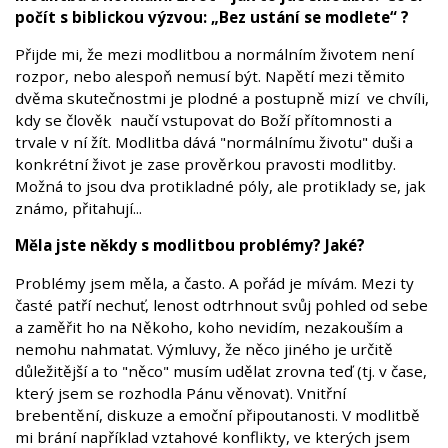
počít s biblickou výzvou: „Bez ustání se modlete“ ?
Přijde mi, že mezi modlitbou a normálním životem není
rozpor, nebo alespoň nemusí být. Napětí mezi těmito
dvěma skutečnostmi je plodné a postupně mizí ve chvíli,
kdy se člověk naučí vstupovat do Boží přítomnosti a
trvale v ní žít. Modlitba dává "normálnímu životu" duši a
konkrétní život je zase prověrkou pravosti modlitby.
Možná to jsou dva protikladné póly, ale protiklady se, jak
známo, přitahují...
Měla jste někdy s modlitbou problémy? Jaké?
Problémy jsem měla, a často. A pořád je mívám. Mezi ty
časté patří nechuť, lenost odtrhnout svůj pohled od sebe
a zaměřit ho na Někoho, koho nevidím, nezakouším a
nemohu nahmatat. Výmluvy, že něco jiného je určitě
důležitější a to "něco" musím udělat zrovna teď (tj. v čase,
který jsem se rozhodla Pánu věnovat). Vnitřní
brebentění, diskuze a emoční připoutanosti. V modlitbě
mi brání například vztahové konflikty, ve kterých jsem