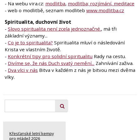
- Na webu vira.cz:
modlitba
,
modlitba; rozjímání, meditace
- web o modlitbě, seznam modliteb
www.modlitba.cz
Spiritualita, duchovní život
-
Slovo spiritualita není zcela jednoznačné.
, má tři
základní významy...
-
Co je to spiritualita?
Spiritualita mluví o následování
Krista ve vlastním životě.
-
Konkrétní tipy pro solidní spiritualitu
Rady na cestu.
-
Divíme se, že nás Duch svatý nemění...
Zahnívání zaživa.
-
Dva vlci v nás
Bitva v každém z nás je bitvou mezi dvěma
vlky.
Křesťanské letní kempy
pro mládež 2026