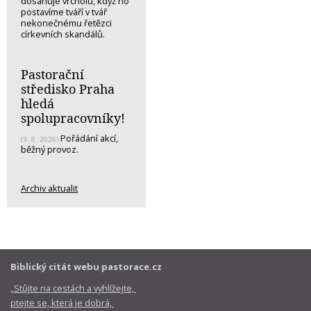
dosahuje vrcholu, když ho
postavíme tváří v tvář
nekonečnému řetězci
církevních skandálů.
Pastorační
středisko Praha
hledá
spolupracovníky!
Pořádání akcí,
(3. 8. 2026)
běžný provoz.
Archiv aktualit
Biblický citát webu pastorace.cz
„Stůjte na cestách a vyhlížejte,
ptejte se, která je dobrá,