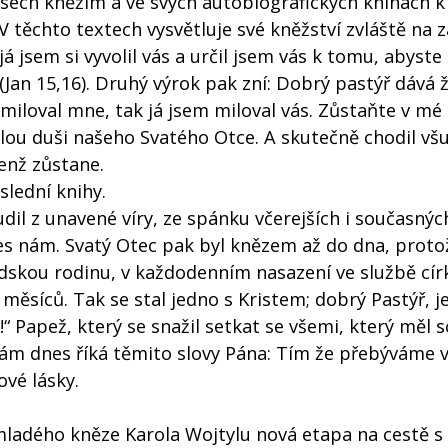
pisech kněžím a ve svých autobiografických knihách 
 V těchto textech vysvětluje své kněžství zvláště na z
já jsem si vyvolil vás a určil jsem vás k tomu, abyste 
“ (Jan 15,16). Druhý výrok pak zní: Dobrý pastýř dává 
 miloval mne, tak já jsem miloval vás. Zůstaňte v mé 
celou duši našeho Svatého Otce. A skutečně chodil vš
jenž zůstane.
slední knihy.
dil z unavené víry, ze spánku včerejších i současnýc
nes nám. Svatý Otec pak byl knězem až do dna, proto
lidskou rodinu, v každodenním nasazení ve službě cír
ěsíců. Tak se stal jedno s Kristem; dobrý Pastýř, j
!“ Papež, který se snažil setkat se všemi, který měl
ám dnes říká těmito slovy Pána: Tím že přebýváme v
ové lásky.
 mladého kněze Karola Wojtylu nová etapa na cestě 