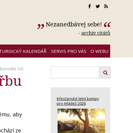
Nezanedbávej sebe!
-
archív citátů
ITURGICKÝ KALENDÁŘ
SERVIS PRO VÁS
O WEBU
Benedikt XVI.
hřbu
Křesťanské letní kempy
pro mládež 2026
nému, aby
ochází ze