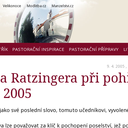
Velikonoce
Modlitba.cz
Manzelstvi.cz
TŘÍK
PASTORAČNÍ INSPIRACE
PASTORAČNÍ PŘÍPRAVY
L
9. 4. 2005 ,
a Ratzingera při po
. 2005
i jako své poslední slovo, tomuto učedníkovi, vyvole
va lze považovat za klíč k pochopení poselství, jež p