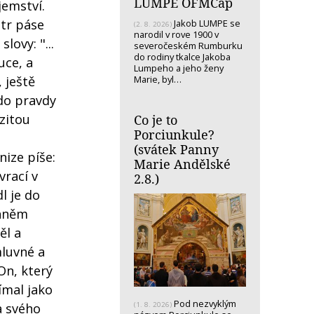
LUMPE OFMCap
jemství.
etr páse
Jakob LUMPE se
(2. 8. 2026)
narodil v rove 1900 v
lovy: "...
severočeském Rumburku
do rodiny tkalce Jakoba
uce, a
Lumpeho a jeho ženy
Marie, byl…
 ještě
 do pravdy
zitou
Co je to
Porciunkule?
(svátek Panny
nize píše:
Marie Andělské
vrací v
2.8.)
l je do
ohněm
ěl a
mluvné a
On, který
ímal jako
Pod nezvyklým
a svého
(1. 8. 2026)