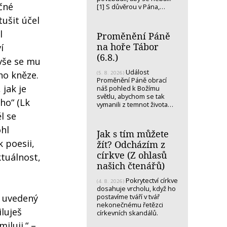
čné
[1] S důvěrou v Pána,…
ušit účel
l
Proměnění Páně
na hoře Tábor
í
(6.8.)
 vše se mu
Událost
ého kněze.
(5. 8. 2026)
Proměnění Páně obrací
 jak je
náš pohled k Božímu
světlu, abychom se tak
 ho“ (Lk
vymanili z temnot života…
l se
ohl
Jak s tím můžete
 poesii,
žít? Odcházím z
církve (Z ohlasů
ktuálnost,
našich čtenářů)
Pokrytectví církve
(4. 8. 2026)
dosahuje vrcholu, když ho
postavíme tváří v tvář
m uvedený
nekonečnému řetězci
luješ
církevních skandálů.
iluji.“ –