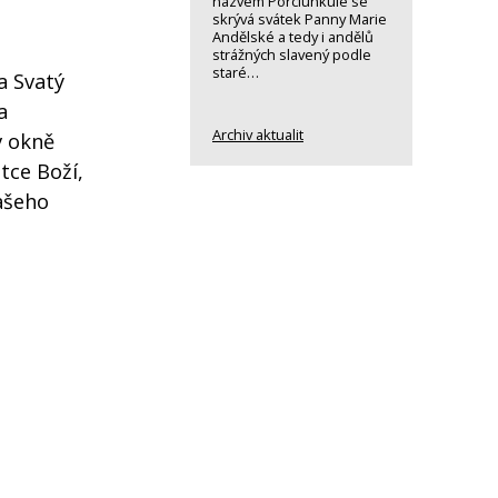
názvem Porciunkule se
skrývá svátek Panny Marie
Andělské a tedy i andělů
strážných slavený podle
staré…
a Svatý
a
Archiv aktualit
v okně
tce Boží,
našeho