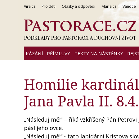
Vira.cz
Pro děti
Otázky a odpovědi
Maria.cz
Vánoce
KÁZÁNÍ
PŘÍMLUVY
TEXTY NA NÁSTĚNKY
REJS
Homilie kardinál
Jana Pavla II. 8.4
„Následuj mě!“ – říká vzkříšený Pán Petrov
pásl jeho ovce.
„Následuj mě!“ - tato lapidární Kristova slo