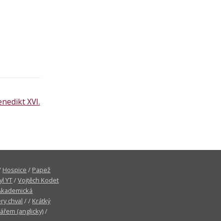
nedikt XVI.
/
Hospice
/
Papež
yl YT
/
Vojtěch Kodet
Akademická
ry chval
/ /
Krátký
tářem (anglicky)
/