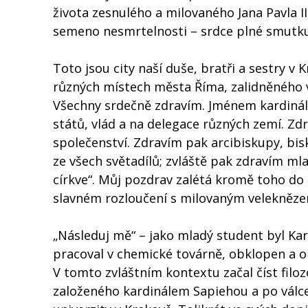
života zesnulého a milovaného Jana Pavla I
semeno nesmrtelnosti – srdce plné smutku,
Toto jsou city naší duše, bratři a sestry v K
různých místech města Říma, zalidněného 
Všechny srdečně zdravím. Jménem kardináls
států, vlád a na delegace různých zemí. Zdr
společenství. Zdravím pak arcibiskupy, biskup
ze všech světadílů; zvláště pak zdravím mla
církve“. Můj pozdrav zalétá kromě toho do c
slavném rozloučení s milovaným velekněze
„Následuj mě“ – jako mladý student byl Karo
pracoval v chemické továrně, obklopen a o
V tomto zvláštním kontextu začal číst filoz
založeného kardinálem Sapiehou a po válce 