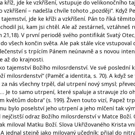
na kříž, jde ke vzkříšení, vstupuje do velikonočního ta
 vzkříšení – nadešla chvíle tohoto „později“. Když P
jemství, jde ke kříži a vzkříšení. Pán to říká těmito s
hodil jsi, kam jsi chtěl. Ale až zestárneš, vztáhneš r
 21,18). V první periodě svého pontifikát Svatý Otec,
 do všech končin světa. Ale pak stále více vstupoval
polečenství s trpícím Pánem neúnavně a s novou inten
e až do krajnosti.
ko tajemství Božího milosrdenství. Ve své poslední k
í milosrdenství“ (Paměť a identita, s. 70). A když se 
 za nás všechny trpěl, dal utrpení nový smysl; převed
… Je to samo utrpení, které spaluje a stravuje zlo 
 květům dobra“ (s. 199). Živen touto vizí, Papež trp
omu bylo poselství jeho utrpení a jeho mlčení tak vý
 nejčistší odraz Božího milosrdenství v Matce Boží. 
ak miloval Matku Boží. Slova Ukřižovaného Krista vn
 jednal stejně jako milovaný učedník: přijal do nitr