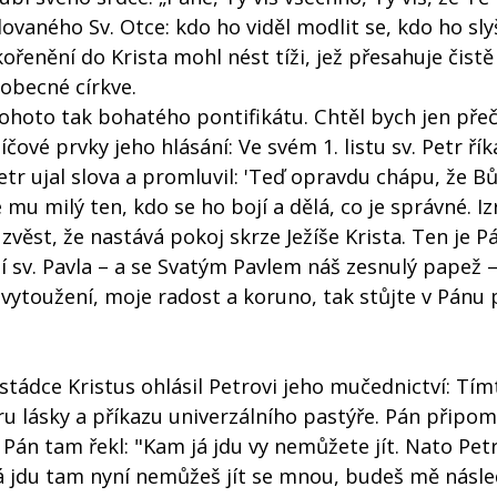
lovaného Sv. Otce: kdo ho viděl modlit se, kdo ho sly
řenění do Krista mohl nést tíži, jež přesahuje čistě
eobecné církve.
tohoto tak bohatého pontifikátu. Chtěl bych jen přeč
íčové prvky jeho hlásání: Ve svém 1. listu sv. Petr říká
etr ujal slova a promluvil: 'Teď opravdu chápu, že B
mu milý ten, kdo se ho bojí a dělá, co je správné. I
 zvěst, že nastává pokoj skrze Ježíše Krista. Ten je 
ní sv. Pavla – a se Svatým Pavlem náš zesnulý papež 
a vytoužení, moje radost a koruno, tak stůjte v Pánu 
stádce Kristus ohlásil Petrovi jeho mučednictví: Tím
 lásky a příkazu univerzálního pastýře. Pán připomí
. Pán tam řekl: "Kam já jdu vy nemůžete jít. Nato Petr
á jdu tam nyní nemůžeš jít se mnou, budeš mě násl