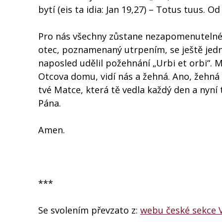
bytí (eis ta idia: Jan 19,27) – Totus tuus. 
Pro nás všechny zůstane nezapomenutelné, 
otec, poznamenaný utrpením, se ještě jedn
naposled udělil požehnání „Urbi et orbi“. M
Otcova domu, vidí nás a žehná. Ano, žehná
tvé Matce, která tě vedla každý den a nyní
Pána.
Amen.
***
Se svolením převzato z:
webu české sekce 