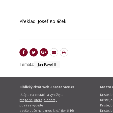
Překlad: Josef Koláček
Témata:
Jan Pavel II.
Biblický citát webu pastorace.cz
Motto 
„Stůjte na cestách a vyhlížejte,
Kriste, 
ptejte se, která je dobrá,
Kriste,
po ní se vydejte
Kriste, 
a vaše duše naleznou klid.“ (Jer 6,16)
Kriste, 