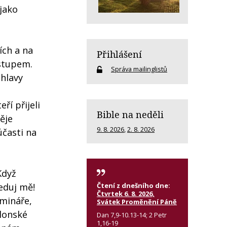
jako
ích a na
Přihlášení
stupem.
Správa mailinglistů
hlavy
ří přijeli
Bible na neděli
ěje
9. 8. 2026
,
2. 8. 2026
účasti na
Když
Čtení z dnešního dne:
eduj mě!
Čtvrtek 6. 8. 2026,
emináře,
Svátek Proměnění Páně
llonské
Dan 7,9-10.13-14; 2 Petr
1,16-19