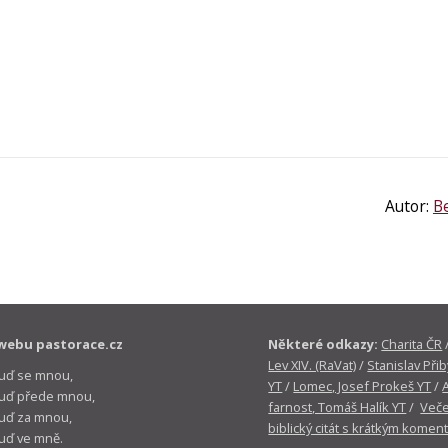
Autor:
Be
webu pastorace.cz
Některé odkazy:
Charita ČR
Lev XIV. (RaVat)
/
Stanislav Přib
buď se mnou,
YT
/
Lomec, Josef Prokeš YT
/
 buď přede mnou,
farnost, Tomáš Halík YT
/
Veče
buď za mnou,
biblický citát s krátkým komen
buď ve mně.