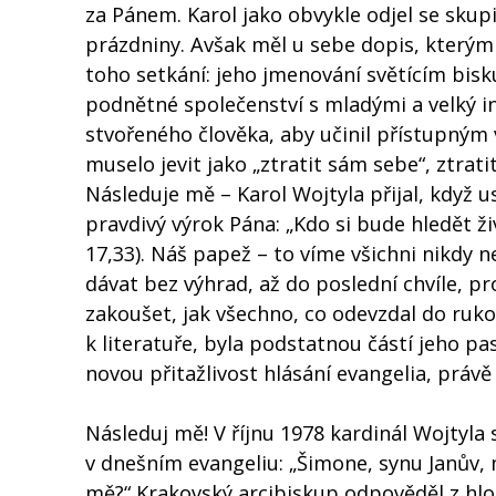
za Pánem. Karol jako obvykle odjel se sku
prázdniny. Avšak měl u sebe dopis, kterým 
toho setkání: jeho jmenování světícím bis
podnětné společenství s mladými a velký in
stvořeného člověka, aby učinil přístupným 
muselo jevit jako „ztratit sám sebe“, ztrat
Následuje mě – Karol Wojtyla přijal, když usl
pravdivý výrok Pána: „Kdo si bude hledět živ
17,33). Náš papež – to víme všichni nikdy ne
dávat bez výhrad, až do poslední chvíle, p
zakoušet, jak všechno, co odevzdal do ruko
k literatuře, byla podstatnou částí jeho p
novou přitažlivost hlásání evangelia, práv
Následuj mě! V říjnu 1978 kardinál Wojtyla
v dnešním evangeliu: „Šimone, synu Janův, 
mě?“ Krakovský arcibiskup odpověděl z hloub