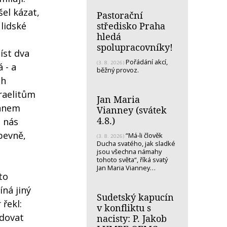
šel kázat,
Pastorační
středisko Praha
 lidské
hledá
spolupracovníky!
íst dva
Pořádání akcí,
(3. 8. 2026)
 - a
běžný provoz.
ůh
zraelitům
Jan Maria
Pánem
Vianney (svátek
4.8.)
– nás
pevně,
“Má-li člověk
(3. 8. 2026)
Ducha svatého, jak sladké
jsou všechna námahy
tohoto světa“, říká svatý
Jan Maria Vianney…
to
ná jiný
Sudetský kapucín
 řekl:
v konfliktu s
edovat
nacisty: P. Jakob