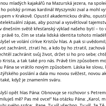
pinou mladých kajakářů na Mazurská jezera, na spole
ho polský primas kardinál Wyszynski zval a mohl vyt
kupem v Krakově. Opustil akademickou dráhu, opusti
telektuální zápas, aby poznal a vysvětloval tajemstv
v dnešním světě křesťanský výklad našeho bytí – to
it právě to, čím se stala lidská identita tohoto mlad
yšel ve volání církve Kristův hlas. A pak si uvědomil,
ot zachránit, ztratí ho, a kdo by ho ztratil, zachová
chtěl zachránit svůj život, držet si ho pro sebe; chtě
ro Krista, a tak také pro nás. Právě tím způsobem m
u Pána se vrátilo novým způsobem. Láska ke slovu, k
astýřského poslání a dala mu novou svěžest, novou a
ě také, když je znamením sváru.
 slyší opět hlas Pána: Obnovuje se rozhovor s Petre
miluješ mě? Pas mé ovce!“ Na otázku Pána: „Karol, mi
i svého srdce: „Pane, Ty víš všechno, Ty víš, že Tě m