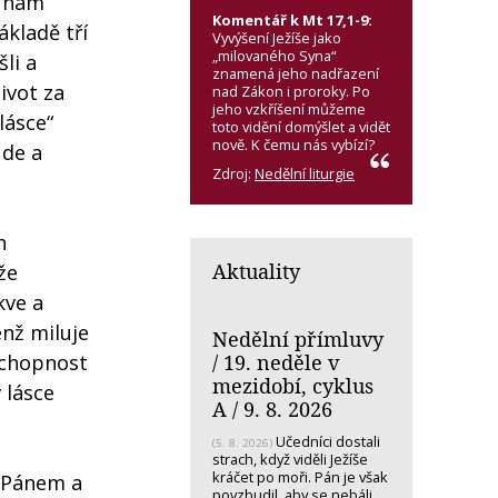
k nám
Komentář k Mt 17,1-9:
ákladě tří
Vyvýšení Ježíše jako
„milovaného Syna“
šli a
znamená jeho nadřazení
život za
nad Zákon i proroky. Po
jeho vzkříšení můžeme
lásce“
toto vidění domýšlet a vidět
nově. K čemu nás vybízí?
ude a
Zdroj:
Nedělní liturgie
h
Aktuality
že
kve a
enž miluje
Nedělní přímluvy
/ 19. neděle v
 schopnost
mezidobí, cyklus
 lásce
A / 9. 8. 2026
Učedníci dostali
(5. 8. 2026)
strach, když viděli Ježíše
kráčet po moři. Pán je však
s Pánem a
povzbudil, aby se nebáli.