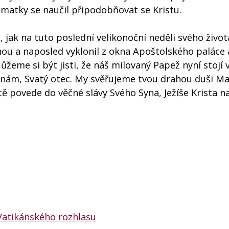
Od matky se naučil připodobňovat se Kristu.
jak na tuto poslední velikonoční neděli svého život
ou a naposled vyklonil z okna Apoštolského paláce 
ůžeme si být jisti, že náš milovaný Papež nyní stojí 
 nám, Svatý otec. My svěřujeme tvou drahou duši Ma
 tě povede do věčné slávy Svého Syna, Ježíše Krista 
Vatikánského rozhlasu