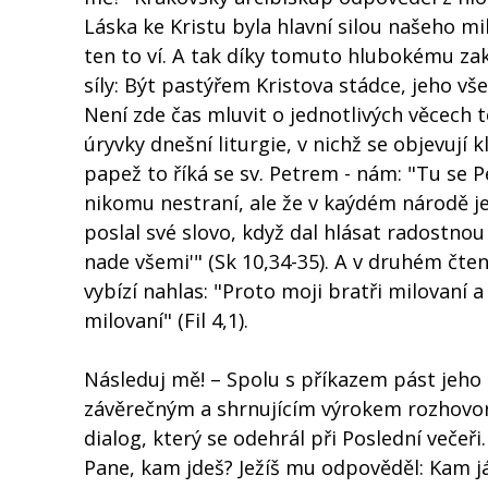
Láska ke Kristu byla hlavní silou našeho mi
ten to ví. A tak díky tomuto hlubokému zako
síly: Být pastýřem Kristova stádce, jeho vš
Není zde čas mluvit o jednotlivých věcech 
úryvky dnešní liturgie, v nichž se objevují kl
papež to říká se sv. Petrem - nám: "Tu se P
nikomu nestraní, ale že v kaýdém národě je 
poslal své slovo, když dal hlásat radostnou
nade všemi'" (Sk 10,34-35). A v druhém čte
vybízí nahlas: "Proto moji bratři milovaní 
milovaní" (Fil 4,1).
Následuj mě! – Spolu s příkazem pást jeho 
závěrečným a shrnujícím výrokem rozhovoru
dialog, který se odehrál při Poslední večeři
Pane, kam jdeš? Ježíš mu odpověděl: Kam j