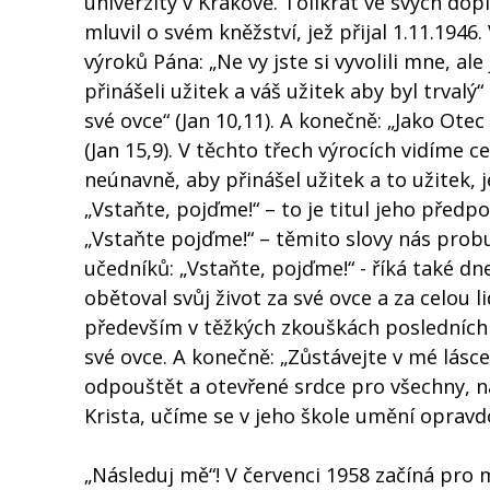
univerzity v Krakově. Tolikrát ve svých do
mluvil o svém kněžství, jež přijal 1.11.1946.
výroků Pána: „Ne vy jste si vyvolili mne, ale 
přinášeli užitek a váš užitek aby byl trvalý
své ovce“ (Jan 10,11). A konečně: „Jako Otec
(Jan 15,9). V těchto třech výrocích vidíme 
neúnavně, aby přinášel užitek a to užitek, 
„Vstaňte, pojďme!“ – to je titul jeho předpo
„Vstaňte pojďme!“ – těmito slovy nás probu
učedníků: „Vstaňte, pojďme!“ - říká také d
obětoval svůj život za své ovce a za celou 
především v těžkých zkouškách posledních m
své ovce. A konečně: „Zůstávejte v mé lásce
odpouštět a otevřené srdce pro všechny, n
Krista, učíme se v jeho škole umění opravd
„Následuj mě“! V červenci 1958 začíná pro