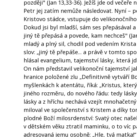
později" (Jan 13,33-36). Ježíš jde od večeře 
Petr jej zatím nemůže následovat. Nyní – po
Kristovo stádce, vstupuje do velikonočního ta
Dokud jsi byl mladší, sám ses přepásával a c
jiný tě přepásá a povede, kam nechceš" (Jan
mladý a plný sil, chodil pod vedením Krista
slov: „jiný tě přepáše... a právě v tomto s
hlásal evangelium, tajemství lásky, která jd
On nám představil velikonoční tajemství ja
hranice položené zlu „Definitivně vytváří Bož
myšlenkách k atentátu, říká: „Kristus, který
jiného rozměru, do nového řádu: tedy lásky
lásky a z hříchu nechává vzejít mnohačetným
miloval ve společenství s Kristem a díky t
plodné Boží milosrdenství: Svatý otec našel
v dětském věku ztratil maminku, o to víc p
adresovaná jemu osobně: „Hle, tvá matka!“ A