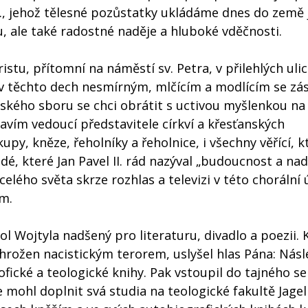
I., jehož tělesné pozůstatky ukládáme dnes do země 
 ale také radostné naděje a hluboké vděčnosti.
ristu, přítomní na náměstí sv. Petra, v přilehlých ulic
v těchto dech nesmírným, mlčícím a modlícím se zá
kého sboru se chci obrátit s uctivou myšlenkou na 
avím vedoucí představitele církví a křesťanských
y, kněze, řeholníky a řeholnice, i všechny věřící, kte
dé, které Jan Pavel II. rád nazýval „budoucnost a nad
elého světa skrze rozhlas a televizi v této chorální 
m.
l Wojtyla nadšený pro literaturu, divadlo a poezii. 
hrožen nacistickým terorem, uslyšel hlas Pána: Násl
ofické a teologické knihy. Pak vstoupil do tajného s
mohl doplnit svá studia na teologické fakultě Jage