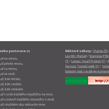
webu pastorace.cz
Některé odkazy:
Charita ČR
Lev XIV. (RaVat)
/
Stanislav Přib
buď se mnou,
YT
/
Lomec, Josef Prokeš YT
/
 buď přede mnou,
farnost, Tomáš Halík YT
/
Veče
buď za mnou,
biblický citát s krátkým komen
buď ve mně.
buď, kde lehám,
buď, kde sedám,
buď, kde vstávám.
buď v srdci každého myslícího na mne,
buď v ústech každého mluvicího o mně,
buď v každém oku vidoucím mne,