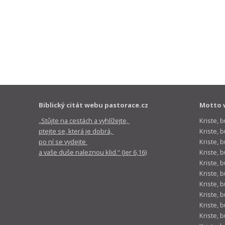
Biblický citát webu pastorace.cz
Motto 
„Stůjte na cestách a vyhlížejte,
Kriste, 
ptejte se, která je dobrá,
Kriste,
po ní se vydejte
Kriste, 
a vaše duše naleznou klid.“ (Jer 6,16)
Kriste, 
Kriste, 
Kriste, 
Kriste, 
Kriste, 
Kriste, 
Kriste, 