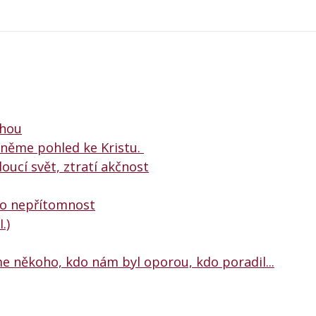
chou
dněme pohled ke Kristu.
oucí svět, ztratí akčnost
ho nepřítomnost
.)
e někoho, kdo nám byl oporou, kdo poradil...