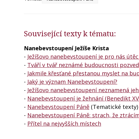
Související texty k tématu:
Nanebevstoupení Ježíše Krista
-
Ježíšovo nanebevstoupení je pro nás útě
-
Tváří v tvář neznámé budoucnosti pozve
-
Jakmile křesťané přestanou myslet na bud
-
Jaký je význam Nanebevstoupení?
-
Ježíšovo nanebevstoupení neznamená je
-
Nanebevstoupení je žehnání (Benedikt XVI
-
Nanebevstoupení Páně
(Tematické texty)
-
Nanebevstoupení Páně: strach, že ztrácím
-
Přítel na nejvyšších místech