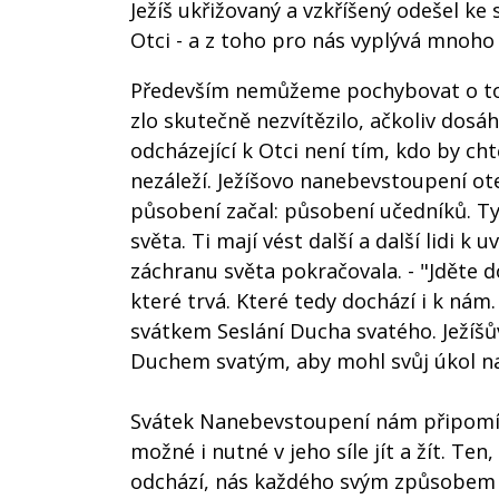
Ježíš ukřižovaný a vzkříšený odešel ke 
Otci - a z toho pro nás vyplývá mnoho 
Především nemůžeme pochybovat o tom, 
zlo skutečně nezvítězilo, ačkoliv dosá
odcházející k Otci není tím, kdo by ch
nezáleží. Ježíšovo nanebevstoupení ot
působení začal: působení učedníků. Ty,
světa. Ti mají vést další a další lidi k 
záchranu světa pokračovala. - "Jděte do
které trvá. Které tedy dochází i k ná
svátkem Seslání Ducha svatého. Ježíš
Duchem svatým, aby mohl svůj úkol nap
Svátek Nanebevstoupení nám připomíná:
možné i nutné v jeho síle jít a žít. Ten
odchází, nás každého svým způsobem po