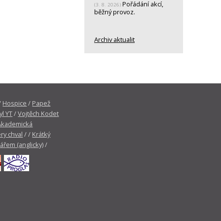
Pořádání akcí,
(3. 8. 2026)
běžný provoz.
Archiv aktualit
/
Hospice
/
Papež
yl YT
/
Vojtěch Kodet
Akademická
ry chval
/ /
Krátký
tářem (anglicky)
/