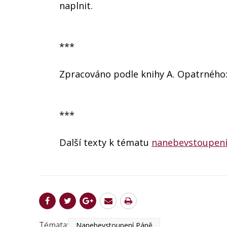
naplnit.
***
Zpracováno podle knihy A. Opatrného: 
***
Další texty k tématu
nanebevstoupení
Témata:
Nanebevstoupení Páně