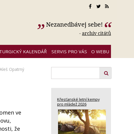
Nezanedbávej sebe!
-
archív citátů
ITURGICKÝ KALENDÁŘ
SERVIS PRO VÁS
O WEBU
Aleš Opatrný
Křesťanské letní kempy
pro mládež 2026
ítomen ve
lovu,
osti, že