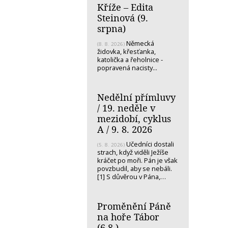
Kříže – Edita
Steinová (9.
srpna)
Německá
(8. 8. 2026)
židovka, křesťanka,
katolička a řeholnice -
popravená nacisty...
Nedělní přímluvy
/ 19. neděle v
mezidobí, cyklus
A / 9. 8. 2026
Učedníci dostali
(5. 8. 2026)
strach, když viděli Ježíše
kráčet po moři. Pán je však
povzbudil, aby se nebáli.
[1] S důvěrou v Pána,…
Proměnění Páně
na hoře Tábor
(6.8.)