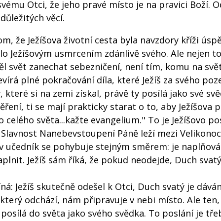
svému Otci, že jeho pravé místo je na pravici Boží. O
důležitých věcí.
že Ježíšova životní cesta byla navzdory kříži úspě
hlo Ježíšovým usmrcením zdánlivě svého. Ale nejen to.
těl svět zanechat sebezničení, není tím, komu na svě
evírá plné pokračování díla, které Ježíš za svého p
 které si na zemi získal, právě ty posílá jako své sv
uvěření, ti se mají prakticky starat o to, aby Ježíšova 
 celého světa...kažte evangelium." To je Ježíšovo pos
m. Slavnost Nanebevstoupení Páně leží mezi Velikono
ův učedník se pohybuje stejným směrem: je naplňov
lnit. Ježíš sám říká, že pokud neodejde, Duch svatý
 Ježíš skutečně odešel k Otci, Duch svatý je dáván
, který odchází, nám připravuje v nebi místo. Ale ten,
sílá do světa jako svého svědka. To poslání je tře