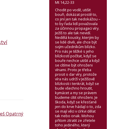
Mt 14,22-33
Chodit po vodě, utišit
bouři, dokázat prostě to,
co jiní jen tak nedokážou –
to by řada lidí považovala
za účinnou propagaci víry.
Ježíš to ale tak nevidí.
Nedělá kousky, kterým by
tví
se lidé divili, ale chce být
svým učedníkům blízko.
Pro nás je těžké s jeho
blízkostí počítat, když se
bouře nechce utišit a když
se cítíme být ohroženi
vlnami. Proto je třeba
prosit o dar víry, protože
víra nás udrží v Ježíšově
blízkosti i tenkrát, když se
bude všechno hroutit,
kymácet a my se právem
budeme cítit ohroženi. Je
škoda, když se křesťané
jen do krve hádají o to, zda
se mají věci v církvi dělat
leš Opatrný
tak nebo onak. Mohou
přitom ztratit ze zřetele
toho jediného, který