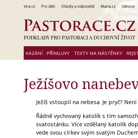
Vira.cz
Pro děti
Otázky a odpovědi
Maria.cz
Vánoce
KÁZÁNÍ
PŘÍMLUVY
TEXTY NA NÁSTĚNKY
REJS
Ježíšovo nanebe
Ježíš vstoupil na nebesa. Je pryč? Není
Řádně vychovaný katolík s tím samozře
svatostánku. Více vzdělaný katolík dop
vede svou církev svým svatým Duchem. 