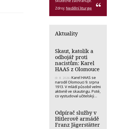
skutečně zachraňuje.
Zdroj:
Nedělní liturgie
Aktuality
Skaut, katolík a
odbojář proti
nacistům: Karel
HAAS z Olomouce
Karel HAAS se
(9. 8. 2026)
narodil Olomouci 9. srpna
1913. V mládí působil velmi
aktivně ve skautingu. Poté,
co vystudoval učitelský…
Odpírač služby v
Hitlerově armádě
Franz Jägerstätter