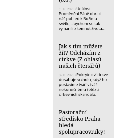
Událost
(5. 8. 2026)
Proměnění Páně obrací
náš pohled k Božímu
světlu, abychom se tak
vymanili z temnot života…
Jak s tím můžete
žít? Odcházím z
církve (Z ohlasů
našich čtenářů)
Pokrytectví církve
(4. 8. 2026)
dosahuje vrcholu, když ho
postavíme tváří v tvář
nekonečnému řetězci
církevních skandálů.
Pastorační
středisko Praha
hledá
spolupracovníky!