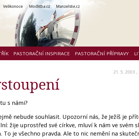
Velikonoce
Modlitba.cz
Manzelstvi.cz
TŘÍK
PASTORAČNÍ INSPIRACE
PASTORAČNÍ PŘÍPRAVY
L
21. 5. 2003 ,
vstoupení
 tu s námi?
jmě nebude souhlasit. Upozorní nás, že Ježíš je př
lní: žije uprostřed své církve, mluví k nám ve svém s
To je všechno pravda. Ale to nic nemění na skutečn