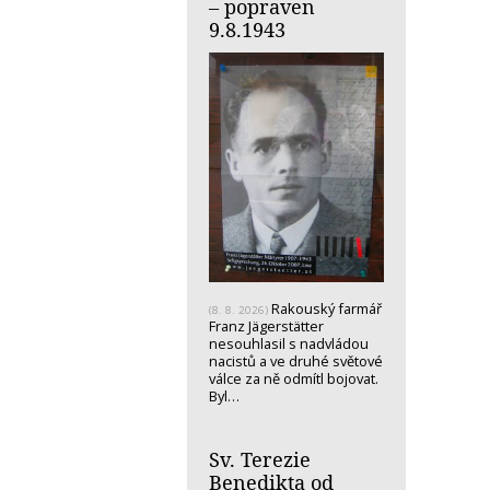
– popraven
9.8.1943
Rakouský farmář
(8. 8. 2026)
Franz Jägerstätter
nesouhlasil s nadvládou
nacistů a ve druhé světové
válce za ně odmítl bojovat.
Byl…
Sv. Terezie
Benedikta od