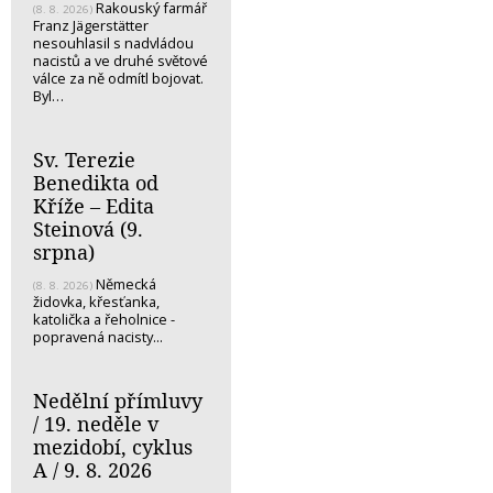
Rakouský farmář
(8. 8. 2026)
Franz Jägerstätter
nesouhlasil s nadvládou
nacistů a ve druhé světové
válce za ně odmítl bojovat.
Byl…
Sv. Terezie
Benedikta od
Kříže – Edita
Steinová (9.
srpna)
Německá
(8. 8. 2026)
židovka, křesťanka,
katolička a řeholnice -
popravená nacisty...
Nedělní přímluvy
/ 19. neděle v
mezidobí, cyklus
A / 9. 8. 2026