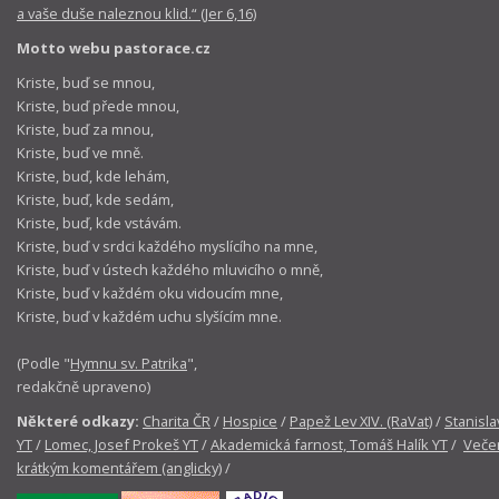
a vaše duše naleznou klid.“ (Jer 6,16)
Motto webu pastorace.cz
Kriste, buď se mnou,
Kriste, buď přede mnou,
Kriste, buď za mnou,
Kriste, buď ve mně.
Kriste, buď, kde lehám,
Kriste, buď, kde sedám,
Kriste, buď, kde vstávám.
Kriste, buď v srdci každého myslícího na mne,
Kriste, buď v ústech každého mluvicího o mně,
Kriste, buď v každém oku vidoucím mne,
Kriste, buď v každém uchu slyšícím mne.
(Podle "
Hymnu sv. Patrika
",
redakčně upraveno)
Některé odkazy:
Charita ČR
/
Hospice
/
Papež Lev XIV. (RaVat)
/
Stanisla
YT
/
Lomec, Josef Prokeš YT
/
Akademická farnost, Tomáš Halík YT
/
Večer
krátkým komentářem (anglicky)
/