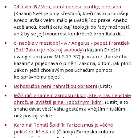
24. nvlm B / Víra, která nenese skutky, není víra
(Kázání) Svět je plný křesťanů, kteří často pronášejí
Krédo, avšak velmi málo je uvádějí do praxe. Anebo
vzdělanců, kteří škatulkují teologii do řady možností,
aniž by se její moudrost konkrétně promítala do…
6. neděle v mezidobí - A / Angelus - papež František
(Boží Zákon je nástroj svobody)
(Kázání) Dnešní
evangelium (srov. Mt 5,17-37) je vzato z „horského
kázání“ a pojednává o plnění Zákona, o tom, jak plnit
Zákon. Ježíš chce svým posluchačům pomoci
ke správnému pojetí…
Bohoslužba není náhražkou obrácení
(Citát)
Ježíš ničí v samém zárodku sklon, který nás neustále
ohrožuje, zvláště jsme-li zbožnými lidmi,
(Citát) a to
snahu dávat větší váhu gestům a vnějším rituálům
než postoji srdce.
Kardinál Tomáš Špidlík: Farizeismus je věčné
pokušení křesťanů
(Články) Evropská kultura