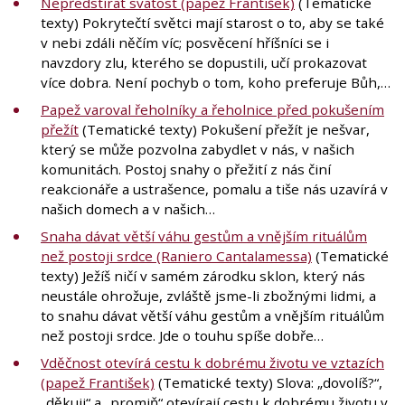
Nepředstírat svatost (papež František)
(Tematické
texty) Pokrytečtí světci mají starost o to, aby se také
v nebi zdáli něčím víc; posvěcení hříšníci se i
navzdory zlu, kterého se dopustili, učí prokazovat
více dobra. Není pochyb o tom, koho preferuje Bůh,…
Papež varoval řeholníky a řeholnice před pokušením
přežít
(Tematické texty) Pokušení přežít je nešvar,
který se může pozvolna zabydlet v nás, v našich
komunitách. Postoj snahy o přežití z nás činí
reakcionáře a ustrašence, pomalu a tiše nás uzavírá v
našich domech a v našich…
Snaha dávat větší váhu gestům a vnějším rituálům
než postoji srdce (Raniero Cantalamessa)
(Tematické
texty) Ježíš ničí v samém zárodku sklon, který nás
neustále ohrožuje, zvláště jsme-li zbožnými lidmi, a
to snahu dávat větší váhu gestům a vnějším rituálům
než postoji srdce. Jde o touhu spíše dobře…
Vděčnost otevírá cestu k dobrému životu ve vztazích
(papež František)
(Tematické texty) Slova: „dovolíš?“,
„děkuji“ a „promiň“ otevírají cestu k dobrému životu v