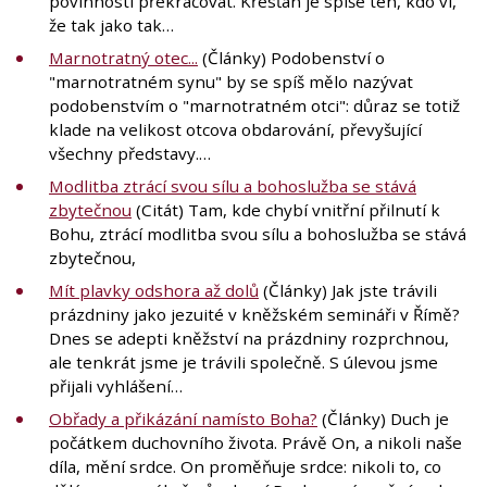
povinnosti překračovat. Křesťan je spíše ten, kdo ví,
že tak jako tak…
Marnotratný otec...
(Články) Podobenství o
"marnotratném synu" by se spíš mělo nazývat
podobenstvím o "marnotratném otci": důraz se totiž
klade na velikost otcova obdarování, převyšující
všechny představy.…
Modlitba ztrácí svou sílu a bohoslužba se stává
zbytečnou
(Citát) Tam, kde chybí vnitřní přilnutí k
Bohu, ztrácí modlitba svou sílu a bohoslužba se stává
zbytečnou,
Mít plavky odshora až dolů
(Články) Jak jste trávili
prázdniny jako jezuité v kněžském semináři v Římě?
Dnes se adepti kněžství na prázdniny rozprchnou,
ale tenkrát jsme je trávili společně. S úlevou jsme
přijali vyhlášení…
Obřady a přikázání namísto Boha?
(Články) Duch je
počátkem duchovního života. Právě On, a nikoli naše
díla, mění srdce. On proměňuje srdce: nikoli to, co