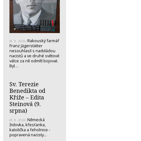
Rakouský farmář
(8. 8. 2026)
Franz Jägerstätter
nesouhlasil s nadvládou
nacistů a ve druhé světové
válce za ně odmítl bojovat.
Byl…
Sv. Terezie
Benedikta od
Kříže – Edita
Steinová (9.
srpna)
Německá
(8. 8. 2026)
židovka, křesťanka,
katolička a řeholnice -
popravená nacisty...