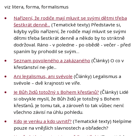
viz litera, forma, formalismus
Nařízení, že rodiče mají mluvit se svými dětmi třeba
šestkrát denně...
(Tematické texty) Představte si,
kdyby vyšlo nařízení, že rodiče mají mluvit se svými
dětmi třeba šestkrát denně a někdo by to striktně
dodržoval. Ráno - v poledne - po obědě - večer - před
spaním by prohodil se svým…
Seznam povoleného a zakázaného
(Články) O co v
křesťanství ne-jde...
Ani legalismus, ani svévole
(Články) Legalismus a
svévole – dvě krajnosti ve víře.
Je Bůh židů totožný s Bohem křesťanů?
(Články) Lidé
si obvykle myslí, že Bůh židů je totožný s Bohem
křesťanů. Je tomu tak, a zároveň to tak vůbec není:
všechno závisí na úhlu pohledu.
Kdo je venku a kdo uvnitř?
(Tematické texty) Nelpíme
pouze na vnějších slavnostech a obřadech?