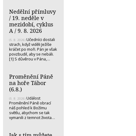
Nedělní přímluvy
/ 19. neděle v
mezidobí, cyklus
A / 9. 8. 2026
Učedníci dostali
(5. 8. 2026)
strach, když viděli Ježíše
kráčet po moři. Pán je však
povzbudil, aby se nebáli.
[1] S důvěrou v Pána,…
Proměnění Páně
na hoře Tábor
(6.8.)
Událost
(5. 8. 2026)
Proměnění Páně obrací
náš pohled k Božímu
světlu, abychom se tak
vymanili z temnot života…
Jak s tím můžete