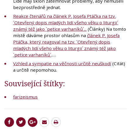
Lidé mají sklon zatemňovat problémy, aby nemuseli
bezprostředně jednat.
Reakce čtenářů na článek P. Josefa Ptáčka na tzv.
´Otevřený dopis mladých lidí všeho věku o liturgii´
známý též jako ´petice varhaníků´...
(Články) Na tomto
místě dáváme prostor ohlasům na
článek P. Josefa
Ptáčka, který reagoval na tzv. ´Otevřený dopis
mladých lidí všeho věku o liturgii´ známý též jako
´petice varhaníků´
..…
Vzhled a sympatie na věčnosti určitě neuškodí
(Citát)
a určitě nepomohou.
Související štítky:
farizeismus