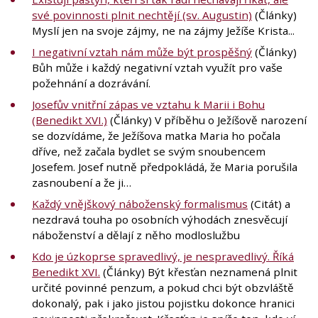
své povinnosti plnit nechtějí (sv. Augustin)
(Články)
Myslí jen na svoje zájmy, ne na zájmy Ježíše Krista...
I negativní vztah nám může být prospěšný
(Články)
Bůh může i každý negativní vztah využít pro vaše
požehnání a dozrávání.
Josefův vnitřní zápas ve vztahu k Marii i Bohu
(Benedikt XVI.)
(Články) V příběhu o Ježíšově narození
se dozvídáme, že Ježíšova matka Maria ho počala
dříve, než začala bydlet se svým snoubencem
Josefem. Josef nutně předpokládá, že Maria porušila
zasnoubení a že ji…
Každý vnějškový náboženský formalismus
(Citát) a
nezdravá touha po osobních výhodách znesvěcují
náboženství a dělají z něho modloslužbu
Kdo je úzkoprse spravedlivý, je nespravedlivý. Říká
Benedikt XVI.
(Články) Být křesťan neznamená plnit
určité povinné penzum, a pokud chci být obzvláště
dokonalý, pak i jako jistou pojistku dokonce hranici