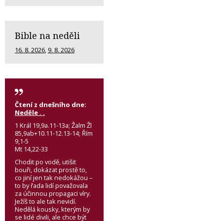
Bible na neděli
16. 8. 2026
,
9. 8. 2026
Čtení z dnešního dne:
Neděle . .
1 Král 19,9a.11-13a; Žalm Žl
85,9ab+10.11-12.13-14; Řím
9,1-5
Mt 14,22-33
Chodit po vodě, utišit
bouři, dokázat prostě to,
co jiní jen tak nedokážou –
to by řada lidí považovala
za účinnou propagaci víry.
Ježíš to ale tak nevidí.
Nedělá kousky, kterým by
se lidé divili, ale chce být