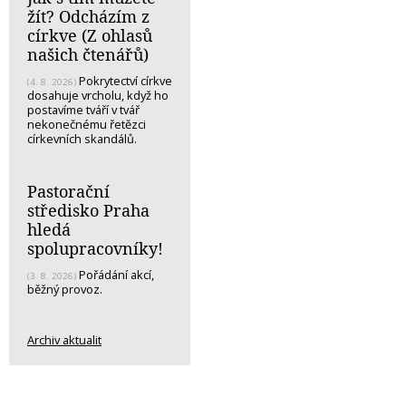
žít? Odcházím z
církve (Z ohlasů
našich čtenářů)
Pokrytectví církve
(4. 8. 2026)
dosahuje vrcholu, když ho
postavíme tváří v tvář
nekonečnému řetězci
církevních skandálů.
Pastorační
středisko Praha
hledá
spolupracovníky!
Pořádání akcí,
(3. 8. 2026)
běžný provoz.
Archiv aktualit