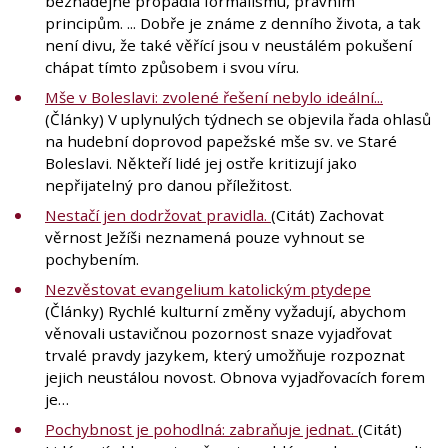
beznadějně propadla formalismu, právním
principům. ... Dobře je známe z denního života, a tak
není divu, že také věřící jsou v neustálém pokušení
chápat tímto způsobem i svou víru.
Mše v Boleslavi: zvolené řešení nebylo ideální...
(Články) V uplynulých týdnech se objevila řada ohlasů
na hudební doprovod papežské mše sv. ve Staré
Boleslavi. Někteří lidé jej ostře kritizují jako
nepřijatelný pro danou příležitost.
Nestačí jen dodržovat pravidla.
(Citát) Zachovat
věrnost Ježíši neznamená pouze vyhnout se
pochybením.
Nezvěstovat evangelium katolickým ptydepe
(Články) Rychlé kulturní změny vyžadují, abychom
věnovali ustavičnou pozornost snaze vyjadřovat
trvalé pravdy jazykem, který umožňuje rozpoznat
jejich neustálou novost. Obnova vyjadřovacích forem
je…
Pochybnost je pohodlná: zabraňuje jednat.
(Citát)