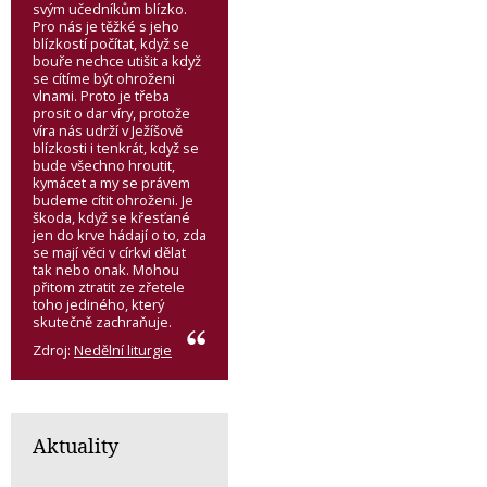
svým učedníkům blízko.
Pro nás je těžké s jeho
blízkostí počítat, když se
bouře nechce utišit a když
se cítíme být ohroženi
vlnami. Proto je třeba
prosit o dar víry, protože
víra nás udrží v Ježíšově
blízkosti i tenkrát, když se
bude všechno hroutit,
kymácet a my se právem
budeme cítit ohroženi. Je
škoda, když se křesťané
jen do krve hádají o to, zda
se mají věci v církvi dělat
tak nebo onak. Mohou
přitom ztratit ze zřetele
toho jediného, který
skutečně zachraňuje.
Zdroj:
Nedělní liturgie
Aktuality