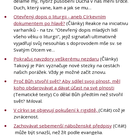
děláme my, nýbrž působení Ducha v nás mění srdce.
Duch, který vane, kam a jak se mu…
Otevřený dopis o liturgii - aneb Církevním
dokumentem po hlavě?
(Články) Reakce na iniciativu
varhaníků - na tzv. "Otevřený dopis mladých lidí
všeho věku o liturgii", jejiž signataři ultimativně
vyjadřují svůj nesouhlas s doprovodem mše sv. se
Svatým Otcem ve…
Pokračuj navzdory veškerému nezdaru
(Články)
Takový je Pán: vyznačuje nové stezky na cestách
našich porážek. Vždy je možné začít znovu.
Proč Bůh stvořil svět? Aby sdílel svoji plnost, měl
koho obdarovávat a dávat účast na své plnosti
(Tematické texty) Co dělal Bůh předtím než stvořil
svět? Miloval.
V církvi se objevují pokušení k rigiditě,
(Citát) což je
zvrácenost.
Zachovávat sebemenší náboženské předpisy
(Citát)
může být snazší, než žít podle evangelia.