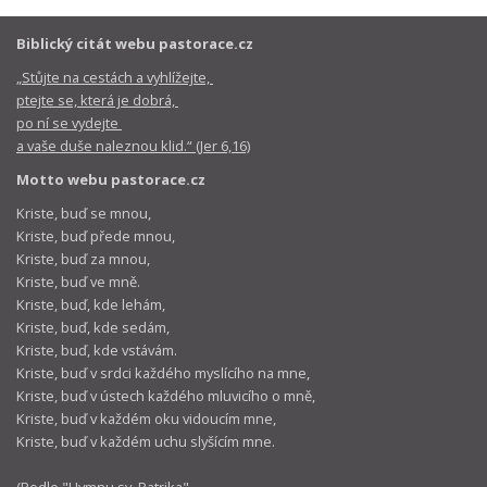
Biblický citát webu pastorace.cz
„Stůjte na cestách a vyhlížejte,
ptejte se, která je dobrá,
po ní se vydejte
a vaše duše naleznou klid.“ (Jer 6,16)
Motto webu pastorace.cz
Kriste, buď se mnou,
Kriste, buď přede mnou,
Kriste, buď za mnou,
Kriste, buď ve mně.
Kriste, buď, kde lehám,
Kriste, buď, kde sedám,
Kriste, buď, kde vstávám.
Kriste, buď v srdci každého myslícího na mne,
Kriste, buď v ústech každého mluvicího o mně,
Kriste, buď v každém oku vidoucím mne,
Kriste, buď v každém uchu slyšícím mne.
(Podle "
Hymnu sv. Patrika
",