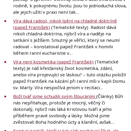
rodině, k pokojnému životu. Jsou to jednoduchá slova,
ale jejich užití v praxi není tak…
Víra dává radost, nikoli lpění na chladné doktríně
(papež František)
(Tematické texty) Radost dává
nikoli chladná doktrína, nýbrž víra a naděje na
setkání s Ježíšem. Smutný je věřící, který se neumí
radovat – konstatoval papež František v homilii
během ranní eucharistie v…
Víra není kosmetika (papež František)
(Tematické
texty) Je náš křesťanský život kosmetika, zdání,
anebo víra projevující se láskou? – tuto otázku položil
papež František na kázání při ranní mši v kapli Domu
sv. Marty. Víra nespočívá jenom v recitaci…
Boží tvář jsme ochudili svým šťouráním
(Články) Bůh
nás nepřitahuje, protože je mocný, věčný či
dokonalý, nýbrž nás láká Kristovou tváří a jeho
příběhem pravé svobody a lásky. Možná jsme
zvěstovali Boha hodného úcty a klanění, avšak…
Existují pastýři, kteří si tak rádi nechávají říkat, ale