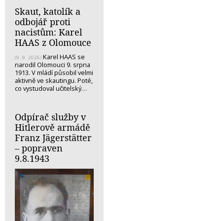
Skaut, katolík a
odbojář proti
nacistům: Karel
HAAS z Olomouce
Karel HAAS se
(9. 8. 2026)
narodil Olomouci 9. srpna
1913. V mládí působil velmi
aktivně ve skautingu. Poté,
co vystudoval učitelský…
Odpírač služby v
Hitlerově armádě
Franz Jägerstätter
– popraven
9.8.1943