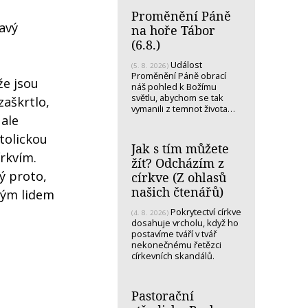
Proměnění Páně
tavý
na hoře Tábor
(6.8.)
Událost
(5. 8. 2026)
Proměnění Páně obrací
že jsou
náš pohled k Božímu
světlu, abychom se tak
 zaškrtlo,
vymanili z temnot života…
 ale
tolickou
Jak s tím můžete
írkvím.
žít? Odcházím z
ý proto,
církve (Z ohlasů
našich čtenářů)
dým lidem
Pokrytectví církve
(4. 8. 2026)
dosahuje vrcholu, když ho
postavíme tváří v tvář
nekonečnému řetězci
církevních skandálů.
Pastorační