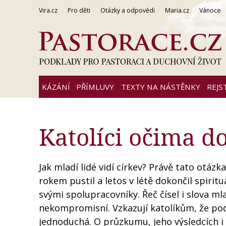
Vira.cz
Pro děti
Otázky a odpovědi
Maria.cz
Vánoce
KÁZÁNÍ
PŘÍMLUVY
TEXTY NA NÁSTĚNKY
REJS
Katolíci očima do
Jak mladí lidé vidí církev? Právě tato otáz
rokem pustil a letos v létě dokončil spiri
svými spolupracovníky. Řeč čísel i slova ml
nekompromisní. Vzkazují katolíkům, že po
jednoduchá. O průzkumu, jeho výsledcích i 