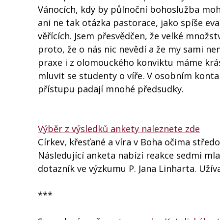
Vánocích, kdy by půlnoční bohoslužba mohl
ani ne tak otázka pastorace, jako spíše eva
věřících. Jsem přesvědčen, že velké množstv
proto, že o nás nic nevědí a že my sami ne
praxe i z olomouckého konviktu máme krás
mluvit se studenty o víře. V osobním konta
přístupu padají mnohé předsudky.
Výběr z výsledků ankety naleznete zde
Církev, křesťané a víra v Boha očima střed
Následující anketa nabízí reakce sedmi mlad
dotazník ve výzkumu P. Jana Linharta. Užív
***