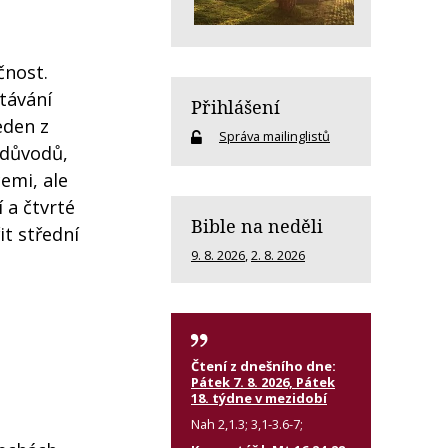
čnost.
rtávání
Přihlášení
eden z
Správa mailinglistů
z důvodů,
emi, ale
 a čtvrté
Bible na neděli
it střední
9. 8. 2026
,
2. 8. 2026
Čtení z dnešního dne:
Pátek 7. 8. 2026, Pátek
18. týdne v mezidobí
Nah 2,1.3; 3,1-3.6-7;