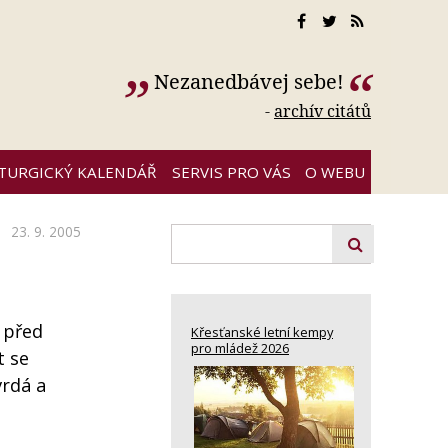
Nezanedbávej sebe!
-
archív citátů
ITURGICKÝ KALENDÁŘ
SERVIS PRO VÁS
O WEBU
23. 9. 2005
 před
Křesťanské letní kempy
pro mládež 2026
t se
vrdá a