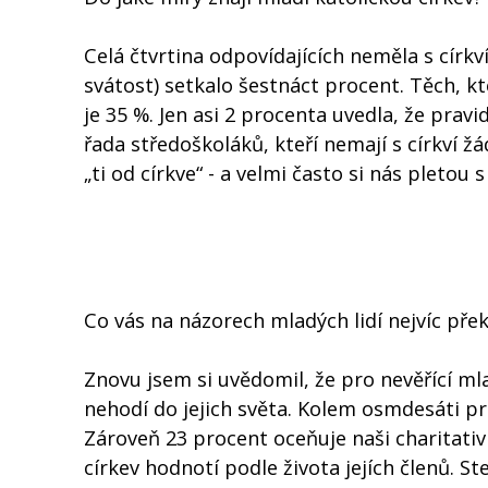
Celá čtvrtina odpovídajících neměla s církv
svátost) setkalo šestnáct procent. Těch, k
je 35 %. Jen asi 2 procenta uvedla, že pravi
řada středoškoláků, kteří nemají s církví 
„ti od církve“ - a velmi často si nás pletou
Co vás na názorech mladých lidí nejvíc pře
Znovu jsem si uvědomil, že pro nevěřící mla
nehodí do jejich světa. Kolem osmdesáti p
Zároveň 23 procent oceňuje naši charitativn
církev hodnotí podle života jejích členů. S