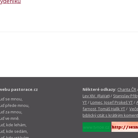
týdeníku
webu pastorace.cz
Některé odkazy:
Charita ČR
Lev XIV. (RaVat)
/
Stanislav Přib
buď se mnou,
YT
/
Lomec, Josef Prokeš YT
/
 buď přede mnou,
farnost, Tomáš Halík YT
/
Veče
buď za mnou,
biblický citát s krátkým komen
buď ve mně.
buď, kde lehám,
buď, kde sedám,
buď, kde vstávám.