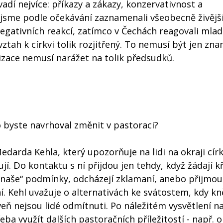
adí nejvíce: příkazy a zákazy, konzervativnost a
jsme podle očekávání zaznamenali všeobecně živější
i negativních reakcí, zatímco v Čechách reagovali mla
 vztah k církvi tolik rozjitřený. To nemusí být jen zn
izace nemusí narážet na tolik předsudků.
, co byste navrhoval změnit v pastoraci?
darda Kehla, který upozorňuje na lidi na okraji círk
jí. Do kontaktu s ní přijdou jen tehdy, když žádají k
„naše“ podmínky, odcházejí zklamaní, anebo přijmou
ní. Kehl uvažuje o alternativách ke svátostem, kdy kn
veň nejsou lidé odmítnuti. Po náležitém vysvětlení n
ba využít dalších pastoračních příležitostí - např. o