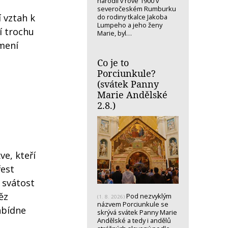
narodil v rove 1900 v
severočeském Rumburku
 vztah k
do rodiny tkalce Jakoba
Lumpeho a jeho ženy
dí trochu
Marie, byl…
amení
Co je to
Porciunkule?
(svátek Panny
Marie Andělské
2.8.)
ve, kteří
řest
 svátost
ěz
Pod nezvyklým
(1. 8. 2026)
názvem Porciunkule se
abídne
skrývá svátek Panny Marie
Andělské a tedy i andělů