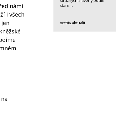
strážných slavený podle
před námi
staré…
ží i všech
 jen
Archiv aktualit
 kněžské
hodíme
římném
 na