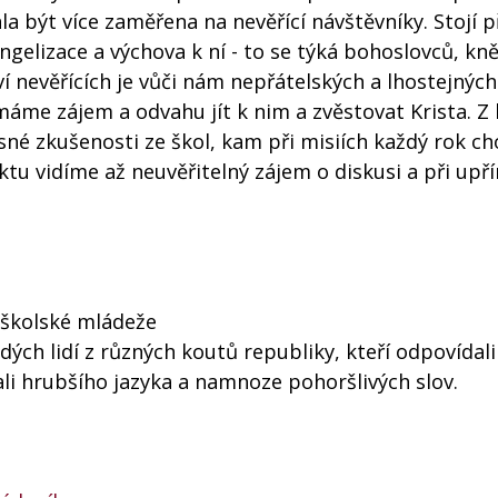
a být více zaměřena na nevěřící návštěvníky. Stojí 
ngelizace a výchova k ní - to se týká bohoslovců, kně
í nevěřících je vůči nám nepřátelských a lhostejných
máme zájem a odvahu jít k nim a zvěstovat Krista. Z
né zkušenosti ze škol, kam při misiích každý rok c
ktu vidíme až neuvěřitelný zájem o diskusi a při up
oškolské mládeže
ých lidí z různých koutů republiky, kteří odpovídali
ali hrubšího jazyka a namnoze pohoršlivých slov.