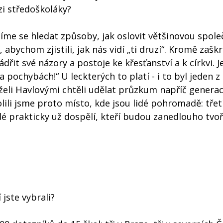
zi středoškoláky?
žíme se hledat způsoby, jak oslovit většinovou spole
bychom zjistili, jak nás vidí „ti druzí“. Kromě zašk
řit své názory a postoje ke křesťanství a k církvi. J
a pochybách!“ U leckterých to platí - i to byl jeden 
želi Havlovými chtěli udělat průzkum napříč generac
ili jsme proto místo, kde jsou lidé pohromadě: třetí
idé prakticky už dospělí, kteří budou zanedlouho tvoř
 jste vybrali?