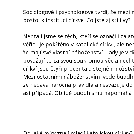
Sociologové i psychologové tvrdí, že mezi m
postoj k instituci církve. Co jste zjistili vy?
Neptali jsme se těch, kteří se označili za a
věřící, je pokřtěno v katolické církvi, ale ne
že mají své vlastní náboženství. Tady je vid
považují to za svou soukromou věc a nechtě
církví jsou čtyři procenta a stejné množst
Mezi ostatními náboženstvími vede buddhis
že nedává náročná pravidla a nesvazuje do
asi připadá. Oblibě buddhismu napomáhá i je
Do jaké míry znají mladí katolickou církev?