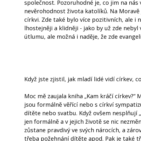
společnost. Pozoruhodné je, co jim na nás v
nevěrohodnost života katolíků. Na Moravě 
církvi. Zde také bylo více pozitivních, ale 
lhostejněji a klidněji - jako by už zde nebyl
útlumu, ale možná i naděje, že zde evangel
Když jste zjistil, jak mladí lidé vidí církev
Moc mě zaujala kniha „Kam kráčí církev?“ Me
jsou formálně věřící nebo s církví sympatizu
dítěte nebo svatbu. Když ovšem nesplňují 
jen formálně a v jejich životě se nic nezmě
zůstane pravdivý ve svých nárocích, a záro
třeba požehnání dítěte apod. Pak je také tře