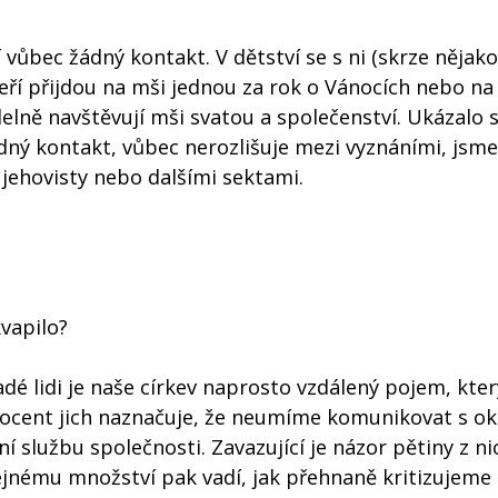
í vůbec žádný kontakt. V dětství se s ni (skrze nějak
teří přijdou na mši jednou za rok o Vánocích nebo n
delně navštěvují mši svatou a společenství. Ukázalo s
žádný kontakt, vůbec nerozlišuje mezi vyznáními, jsm
 s jehovisty nebo dalšími sektami.
kvapilo?
dé lidi je naše církev naprosto vzdálený pojem, kter
rocent jich naznačuje, že neumíme komunikovat s ok
í službu společnosti. Zavazující je názor pětiny z ni
tejnému množství pak vadí, jak přehnaně kritizujeme