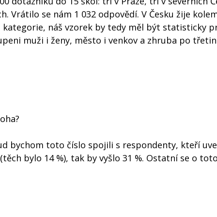
0 dotazníků do 15 škol: tři v Praze, tři v severních 
. Vrátilo se nám 1 032 odpovědí. V Česku žije kolem
 kategorie, náš vzorek by tedy měl být statisticky p
upeni muži i ženy, město i venkov a zhruba po třeti
Boha?
kud bychom toto číslo spojili s respondenty, kteří uve
těch bylo 14 %), tak by vyšlo 31 %. Ostatní se o to
.