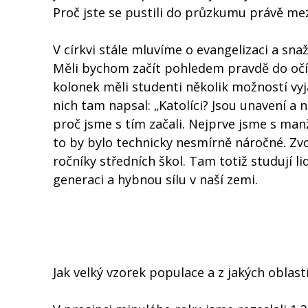
Proč jste se pustili do průzkumu právě me
V církvi stále mluvíme o evangelizaci a sna
Měli bychom začít pohledem pravdě do očí, a
kolonek měli studenti několik možností vyjád
nich tam napsal: „Katolíci? Jsou unavení a n
proč jsme s tím začali. Nejprve jsme s man
to by bylo technicky nesmírně náročné. Zvol
ročníky středních škol. Tam totiž studují l
generaci a hybnou sílu v naší zemi.
Jak velký vzorek populace a z jakých oblastí