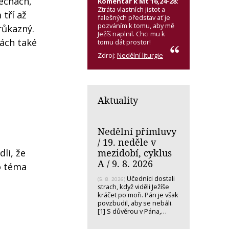
Čechách,
Komentář k Mt 16,24-28:
Ztráta vlastních jistot a
 tří až
falešných představ ať je
pozváním k tomu, aby mě
růkazný.
Ježíš naplnil. Chci mu k
nách také
tomu dát prostor!
Zdroj:
Nedělní liturgie
Aktuality
Nedělní přímluvy
/ 19. neděle v
mezidobí, cyklus
dli, že
A / 9. 8. 2026
to téma
Učedníci dostali
(5. 8. 2026)
strach, když viděli Ježíše
kráčet po moři. Pán je však
povzbudil, aby se nebáli.
[1] S důvěrou v Pána,…