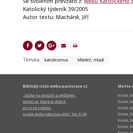
Se svolením převzato z:
webu Katolického 
Katolický týdeník 39/2005
Autor textu: Macháně, Jiří
Témata:
katolicismus
Mládež, mladí
Biblický citát webu pastorace.cz
Motto 
„Stůjte na cestách a vyhlížejte,
Kriste, 
ptejte se, která je dobrá,
Kriste,
po ní se vydejte
Kriste, 
a vaše duše naleznou klid.“ (Jer 6,16)
Kriste, 
Kriste, 
Kriste, 
Kriste, 