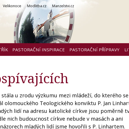
Velikonoce
Modlitba.cz
Manzelstvi.cz
TŘÍK
PASTORAČNÍ INSPIRACE
PASTORAČNÍ PŘÍPRAVY
L
spívajících
ka stála u zrodu výzkumu mezi mládeží, do kterého se
tuál olomouckého Teologického konviktu P. Jan Linhar
adých lidí na adresu katolické církve jsou poměrně t
dle nich budoucnost církve nebude v masách a ani
názorech mladých lidí jsme hovořili s P. Linhartem.