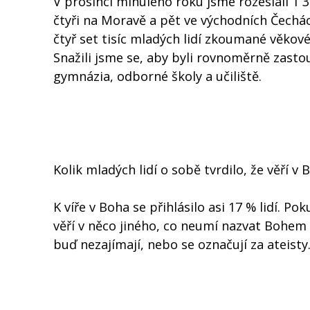
V prosinci minulého roku jsme rozeslali 1 30
čtyři na Moravě a pět ve východních Čechách
čtyř set tisíc mladých lidí zkoumané věkové
Snažili jsme se, aby byli rovnoměrně zasto
gymnázia, odborné školy a učiliště.
Kolik mladých lidí o sobě tvrdilo, že věří v 
K víře v Boha se přihlásilo asi 17 % lidí. Po
věří v něco jiného, co neumí nazvat Bohem (
buď nezajímají, nebo se označují za ateisty