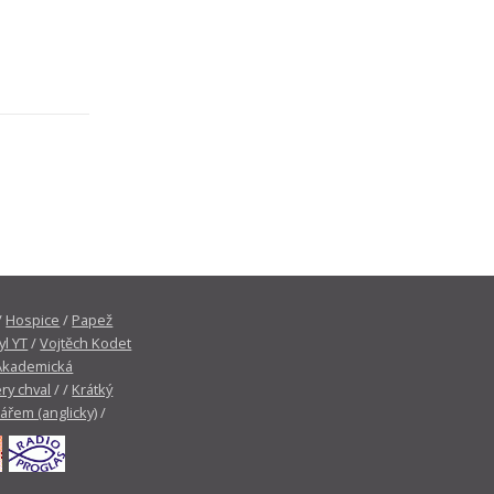
/
Hospice
/
Papež
yl YT
/
Vojtěch Kodet
Akademická
ry chval
/ /
Krátký
tářem (anglicky)
/