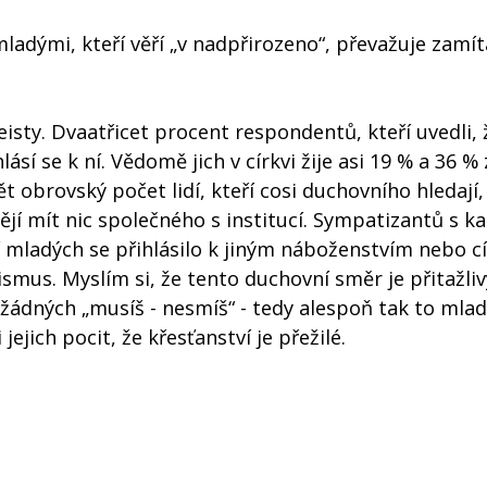
ladými, kteří věří „v nadpřirozeno“, převažuje zamí
teisty. Dvaatřicet procent respondentů, kteří uvedli, 
hlásí se k ní. Vědomě jich v církvi žije asi 19 % a 36 %
ět obrovský počet lidí, kteří cosi duchovního hledají,
jí mít nic společného s institucí. Sympatizantů s ka
ví mladých se přihlásilo k jiným náboženstvím nebo c
mus. Myslím si, že tento duchovní směr je přitažliv
 žádných „musíš - nesmíš“ - tedy alespoň tak to mla
jich pocit, že křesťanství je přežilé.