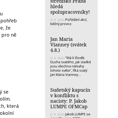
středisko Praha
hledá
spolupracovníky!
ou
Pořádání akcí,
a pohřeb
(3. 8. 2026)
běžný provoz.
e, že
e pro ně
Jan Maria
Vianney (svátek
4.8.)
“Má-li člověk
(3. 8. 2026)
Ducha svatého, jak sladké
jsou všechna námahy
tohoto světa“, říká svatý
Jan Maria Vianney…
Sudetský kapucín
ý se
v konfliktu s
olím.
nacisty: P. Jakob
ch, která
LUMPE OFMCap
 okolní
Jakob LUMPE se
(2. 8. 2026)