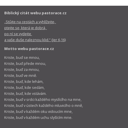
Biblický citát webu pastorace.cz
„Stůjte na cestách a vyhlížejte,
ptejte se, která je dobrá,
po ní se vydejte
a vaše duše naleznou klid.“ (Jer 6,16)
Motto webu pastorace.cz
Kriste, buď se mnou,
Kriste, buď přede mnou,
Kriste, buď za mnou,
Kriste, buď ve mně.
Kriste, buď, kde lehám,
Kriste, buď, kde sedám,
Kriste, buď, kde vstávám.
Kriste, buď v srdci každého myslícího na mne,
Kriste, buď v ústech každého mluvicího o mně,
Kriste, buď v každém oku vidoucím mne,
Kriste, buď v každém uchu slyšícím mne.