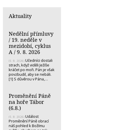
Aktuality
Nedělní přímluvy
/ 19. neděle v
mezidobí, cyklus
A / 9. 8. 2026
Učedníci dostali
(5. 8. 2026)
strach, když viděli Ježíše
kráčet po moři. Pán je však
povzbudil, aby se nebáli.
[1] S důvěrou v Pána,…
Proměnění Páně
na hoře Tábor
(6.8.)
Událost
(5. 8. 2026)
Proměnění Páně obrací
náš pohled k Božímu