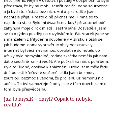
něco jiného. Nejen v dětství, i později v dospělosti to byla
představa, že by mi mohli zemřít rodiče nebo sourozenci
a já bych tu zůstala bez nich. Ani o prarodiče jsem
nechtěla přijít. Přesto o ně přicházíme. I mně se to
najednou stalo. Bylo mi dvaatřicet, když při autonehodě
zahynula moje o rok mladší sestra Jana. Dozvěděla jsem
se to o týden později na ruzyňském letišti. Vraceli jsme se
s manželem z třítýdenní dovolené v Alžírsku a těšili se,
jak budeme doma vyprávět. Mobily neexistovaly,
internet byl věcí neznámou, dovolat se do hotelu do
Afriky bylo nemyslitelné, rodina zkrátka neměla jak nám
dát o sestřině smrti vědět. Ale počkali na nás s pohřbem.
Bylo to šílené, doslova k zbláznění. Hrdlo jsem měla řadu
dní bolestí křečovitě stažené, cítila jsem bezmoc,
zoufalou bezmoc z vědomí, že pro Janu už nemohu nic
udělat. To byl samozřejmě omyl, ale v těch dnech jsem o
tom byla přesvědčena.
Jak to myslíš – omyl? Copak to nebyla
realita?