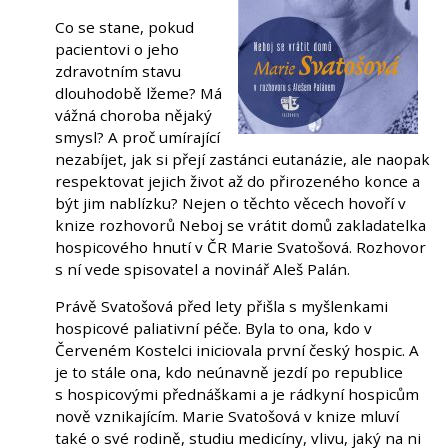
Co se stane, pokud
pacientovi o jeho
zdravotním stavu
dlouhodobě lžeme? Má
vážná choroba nějaký
smysl? A proč umírající
nezabíjet, jak si přejí zastánci eutanázie, ale naopak
respektovat jejich život až do přirozeného konce a
být jim nablízku? Nejen o těchto věcech hovoří v
knize rozhovorů Neboj se vrátit domů zakladatelka
hospicového hnutí v ČR Marie Svatošová. Rozhovor
s ní vede spisovatel a novinář Aleš Palán.
Právě Svatošová před lety přišla s myšlenkami
hospicové paliativní péče. Byla to ona, kdo v
Červeném Kostelci iniciovala první český hospic. A
je to stále ona, kdo neúnavně jezdí po republice
s hospicovými přednáškami a je rádkyní hospicům
nově vznikajícím. Marie Svatošová v knize mluví
také o své rodině, studiu medicíny, vlivu, jaký na ni