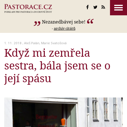
Nezanedbávej sebe!
-
archív citátů
1. 11. 2018 ,
Aleš Palán
,
Marie Svatošová
Když mi zemřela
sestra, bála jsem se o
její spásu