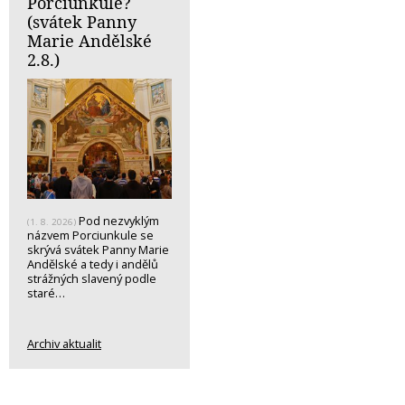
Porciunkule?
(svátek Panny
Marie Andělské
2.8.)
Pod nezvyklým
(1. 8. 2026)
názvem Porciunkule se
skrývá svátek Panny Marie
Andělské a tedy i andělů
strážných slavený podle
staré…
Archiv aktualit