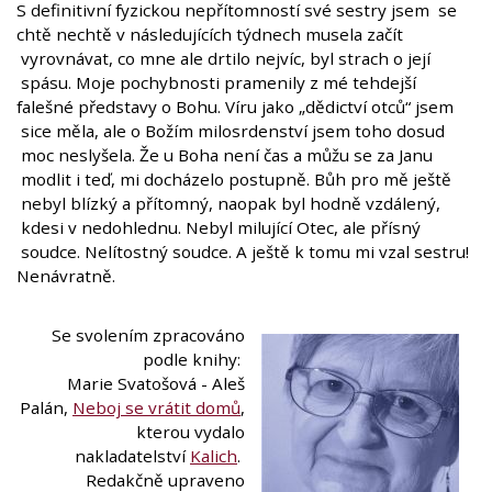
S definitivní fyzickou nepřítomností své sestry jsem se
chtě nechtě v následujících týdnech musela začít
vyrovnávat, co mne ale drtilo nejvíc, byl strach o její
spásu. Moje pochybnosti pramenily z mé tehdejší
falešné představy o Bohu. Víru jako „dědictví otců“ jsem
sice měla, ale o Božím milosrdenství jsem toho dosud
moc neslyšela. Že u Boha není čas a můžu se za Janu
modlit i teď, mi docházelo postupně. Bůh pro mě ještě
nebyl blízký a přítomný, naopak byl hodně vzdálený,
kdesi v nedohlednu. Nebyl milující Otec, ale přísný
soudce. Nelítostný soudce. A ještě k tomu mi vzal sestru!
Nenávratně.
Se svolením zpracováno
podle knihy:
Marie Svatošová - Aleš
Palán,
Neboj se vrátit domů
,
kterou vydalo
nakladatelství
Kalich
.
Redakčně upraveno