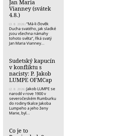
Jan Maria
Vianney (svátek
4.8.)
“Má-li člověk
(3. 8. 2026)
Ducha svatého, jak sladké
jsou všechna námahy
tohoto světa“, říká svatý
Jan Maria Vianney…
Sudetský kapucín
v konfliktu s
nacisty: P. Jakob
LUMPE OFMCap
Jakob LUMPE se
(2. 8. 2026)
narodil v rove 1900 v
severočeském Rumburku
do rodiny tkalce Jakoba
Lumpeho a jeho ženy
Marie, byl…
Co je to