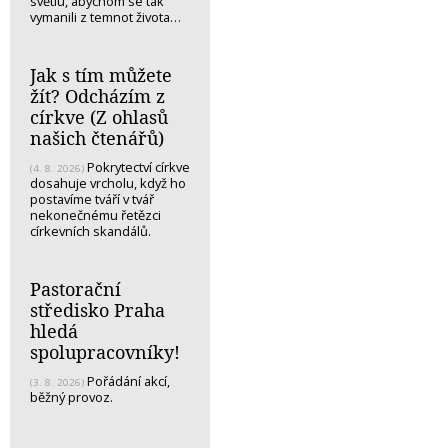
světlu, abychom se tak
vymanili z temnot života…
Jak s tím můžete
žít? Odcházím z
církve (Z ohlasů
našich čtenářů)
Pokrytectví církve
(4. 8. 2026)
dosahuje vrcholu, když ho
postavíme tváří v tvář
nekonečnému řetězci
církevních skandálů.
Pastorační
středisko Praha
hledá
spolupracovníky!
Pořádání akcí,
(3. 8. 2026)
běžný provoz.