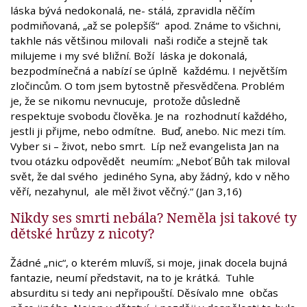
láska bývá nedokonalá, ne- stálá, zpravidla něčím
podmiňovaná, „až se polepšíš“ apod. Známe to všichni,
takhle nás většinou milovali naši rodiče a stejně tak
milujeme i my své bližní. Boží láska je dokonalá,
bezpodmínečná a nabízí se úplně každému. I největším
zločincům. O tom jsem bytostně přesvědčena. Problém
je, že se nikomu nevnucuje, protože důsledně
respektuje svobodu člověka. Je na rozhodnutí každého,
jestli ji přijme, nebo odmítne. Buď, anebo. Nic mezi tím.
Vyber si – život, nebo smrt. Líp než evangelista Jan na
tvou otázku odpovědět neumím: „Neboť Bůh tak miloval
svět, že dal svého jediného Syna, aby žádný, kdo v něho
věří, nezahynul, ale měl život věčný.“ (Jan 3,16)
Nikdy ses smrti nebála? Neměla jsi takové ty
dětské hrůzy z nicoty?
Žádné „nic“, o kterém mluvíš, si moje, jinak docela bujná
fantazie, neumí představit, na to je krátká. Tuhle
absurditu si tedy ani nepřipouští. Děsívalo mne občas