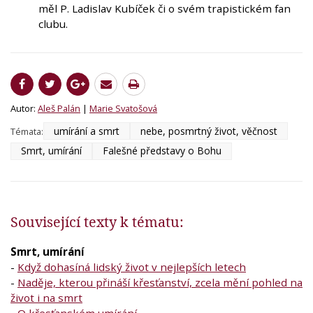
měl P. Ladislav Kubíček či o svém trapistickém fan
clubu.
Autor:
Aleš Palán
|
Marie Svatošová
umírání a smrt
nebe, posmrtný život, věčnost
Témata:
Smrt, umírání
Falešné představy o Bohu
Související texty k tématu:
Smrt, umírání
-
Když dohasíná lidský život v nejlepších letech
-
Naděje, kterou přináší křesťanství, zcela mění pohled na
život i na smrt
-
O křesťanském umírání