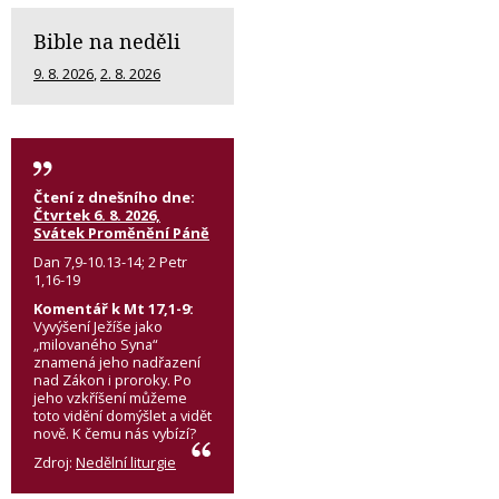
Bible na neděli
9. 8. 2026
,
2. 8. 2026
Čtení z dnešního dne:
Čtvrtek 6. 8. 2026,
Svátek Proměnění Páně
Dan 7,9-10.13-14; 2 Petr
1,16-19
Komentář k Mt 17,1-9:
Vyvýšení Ježíše jako
„milovaného Syna“
znamená jeho nadřazení
nad Zákon i proroky. Po
jeho vzkříšení můžeme
toto vidění domýšlet a vidět
nově. K čemu nás vybízí?
Zdroj:
Nedělní liturgie