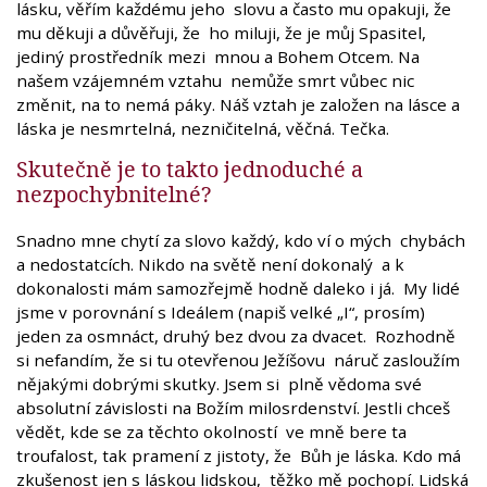
lásku, věřím každému jeho slovu a často mu opakuji, že
mu děkuji a důvěřuji, že ho miluji, že je můj Spasitel,
jediný prostředník mezi mnou a Bohem Otcem. Na
našem vzájemném vztahu nemůže smrt vůbec nic
změnit, na to nemá páky. Náš vztah je založen na lásce a
láska je nesmrtelná, nezničitelná, věčná. Tečka.
Skutečně je to takto jednoduché a
nezpochybnitelné?
Snadno mne chytí za slovo každý, kdo ví o mých chybách
a nedostatcích. Nikdo na světě není dokonalý a k
dokonalosti mám samozřejmě hodně daleko i já. My lidé
jsme v porovnání s Ideálem (napiš velké „I“, prosím)
jeden za osmnáct, druhý bez dvou za dvacet. Rozhodně
si nefandím, že si tu otevřenou Ježíšovu náruč zasloužím
nějakými dobrými skutky. Jsem si plně vědoma své
absolutní závislosti na Božím milosrdenství. Jestli chceš
vědět, kde se za těchto okolností ve mně bere ta
troufalost, tak pramení z jistoty, že Bůh je láska. Kdo má
zkušenost jen s láskou lidskou, těžko mě pochopí. Lidská