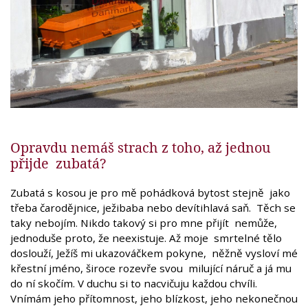
Opravdu nemáš strach z toho, až jednou
přijde zubatá?
Zubatá s kosou je pro mě pohádková bytost stejně jako
třeba čarodějnice, ježibaba nebo devítihlavá saň. Těch se
taky nebojím. Nikdo takový si pro mne přijít nemůže,
jednoduše proto, že neexistuje. Až moje smrtelné tělo
doslouží, Ježíš mi ukazováčkem pokyne, něžně vysloví mé
křestní jméno, široce rozevře svou milující náruč a já mu
do ní skočím. V duchu si to nacvičuju každou chvíli.
Vnímám jeho přítomnost, jeho blízkost, jeho nekonečnou