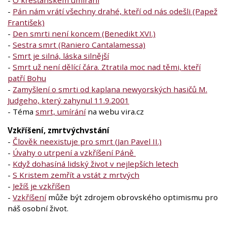
-
Pán nám vrátí všechny drahé, kteří od nás odešli (Papež
František)
-
Den smrti není koncem (Benedikt XVI.)
-
Sestra smrt (Raniero Cantalamessa)
-
Smrt je silná, láska silnější
-
Smrt už není dělící čára. Ztratila moc nad těmi, kteří
patří Bohu
-
Zamyšlení o smrti od kaplana newyorských hasičů M.
Judgeho, který zahynul 11.9.2001
- Téma
smrt, umírání
na webu vira.cz
Vzkříšení, zmrtvýchvstání
-
Člověk neexistuje pro smrt (Jan Pavel II.)
-
Úvahy o utrpení a vzkříšení Páně
-
Když dohasíná lidský život v nejlepších letech
-
S Kristem zemřít a vstát z mrtvých
-
Ježíš je vzkříšen
-
Vzkříšení
může být zdrojem obrovského optimismu pro
náš osobní život.