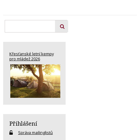
Křesťanské letní kempy
pro mládež 2026
Přihlášení
Správa mailinglistů