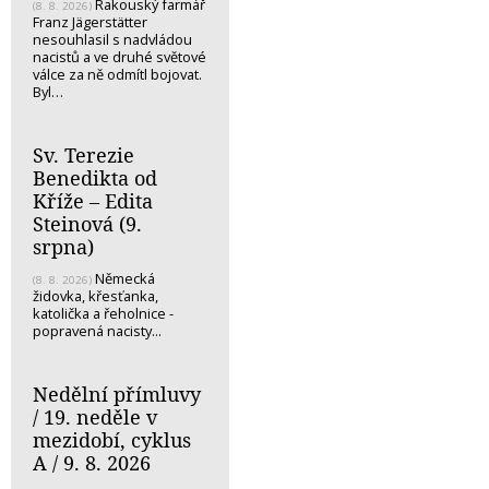
Rakouský farmář
(8. 8. 2026)
Franz Jägerstätter
nesouhlasil s nadvládou
nacistů a ve druhé světové
válce za ně odmítl bojovat.
Byl…
Sv. Terezie
Benedikta od
Kříže – Edita
Steinová (9.
srpna)
Německá
(8. 8. 2026)
židovka, křesťanka,
katolička a řeholnice -
popravená nacisty...
Nedělní přímluvy
/ 19. neděle v
mezidobí, cyklus
A / 9. 8. 2026