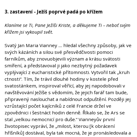
3. zastavení - Ježíš poprvé padá po křížem
Klaníme se Ti, Pane Ježíši Kriste, a děkujeme Ti – neboť svým
křížem jsi vykoupil svět.
Svatý Jan Maria Vianney .... hledal všechny způsoby, jak ve
svých kázáních a silou své přesvědčivosti pomoci
farníkům, aby znovuobjevili význam a krásu svátosti
smíření, a představoval ji jako nezbytný požadavek
vyplývající z eucharistické přítomnosti. Vytvořil tak „kruh
ctnosti“. Tím, že trávil dlouhé hodiny v kostele před
svatostánkem, inspiroval věřící, aby jej napodobovali v
navštěvování Ježíše s vědomím, že jejich farář tam bude,
připravený naslouchat a nabídnout odpuštění. Později jej
vzrůstající počet kajícníků z celé Francie držel ve
zpovědnici i šestnáct hodin denně. Říkalo se, že Ars se
stal „velkou nemocnicí pro duše.“ Vianneyův první
životopisec vypráví, že „milost, kterou [k obrácení
hříšníků] dostával, byla tak mocná, že je pronásledovala a