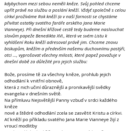
kdybychom mezi sebou neměli kněze. Svůj pohled chceme
upřít právě na službu a poslání kněží. Vždyť společně s celou
církví prožíváme Rok kněží (a v naší farnosti se chystáme
přivítat ostatky svatého faráře arského Jana Marie
Vianneye). Při dnešní křížové cestě tedy budeme naslouchat
slovům papeže Benedikta XVI., která ve svém Listu k
vyhlášení Roku kněží adresoval právě jim. Chceme znovu
biskupům, kněžím a především našemu duchovnímu pastýři,
otci …, vyprošovat všechny milosti, které papež považuje v
dnešní době za důležité pro jejich službu:
Bože, prosíme tě za všechny kněze, prohlub jejich
odhodlání k vnitřní obnově,
která z nich učiní důraznější a pronikavější svědky
evangelia v dnešním světě.
Na přímluvu Nejsvětější Panny vzbuď v srdci každého
kněze
nové a štědré odhodlání zcela se zasvětit Kristu a církvi.
Ať kněží po příkladu svatého Jana Marie Vianneye žijí z
vroucí modlitby