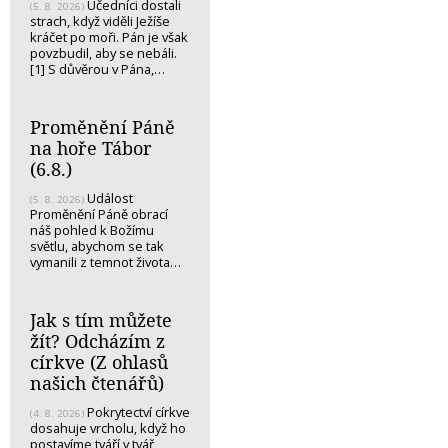
Učedníci dostali
(5. 8. 2026)
strach, když viděli Ježíše
kráčet po moři. Pán je však
povzbudil, aby se nebáli.
[1] S důvěrou v Pána,…
Proměnění Páně
na hoře Tábor
(6.8.)
Událost
(5. 8. 2026)
Proměnění Páně obrací
náš pohled k Božímu
světlu, abychom se tak
vymanili z temnot života…
Jak s tím můžete
žít? Odcházím z
církve (Z ohlasů
našich čtenářů)
Pokrytectví církve
(4. 8. 2026)
dosahuje vrcholu, když ho
postavíme tváří v tvář