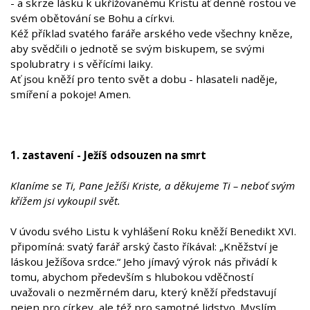
- a skrze lásku k ukřižovanému Kristu ať denně rostou ve
svém obětování se Bohu a církvi.
Kéž příklad svatého faráře arského vede všechny kněze,
aby svědčili o jednotě se svým biskupem, se svými
spolubratry i s věřícími laiky.
Ať jsou kněží pro tento svět a dobu - hlasateli naděje,
smíření a pokoje! Amen.
1. zastavení - Ježíš odsouzen na smrt
Klaníme se Ti, Pane Ježíši Kriste, a děkujeme Ti – neboť svým
křížem jsi vykoupil svět.
V úvodu svého Listu k vyhlášení Roku kněží Benedikt XVI.
připomíná: svatý farář arský často říkával: „Kněžství je
láskou Ježíšova srdce.“ Jeho jímavý výrok nás přivádí k
tomu, abychom především s hlubokou vděčností
uvažovali o nezměrném daru, který kněží představují
nejen pro církev, ale též pro samotné lidstvo. Myslím