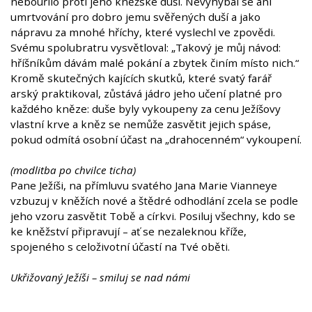
nebouřilo proti jeho kněžské duši. Nevyhýbal se ani
umrtvování pro dobro jemu svěřených duší a jako
nápravu za mnohé hříchy, které vyslechl ve zpovědi.
Svému spolubratru vysvětloval: „Takový je můj návod:
hříšníkům dávám malé pokání a zbytek činím místo nich.“
Kromě skutečných kajících skutků, které svatý farář
arský praktikoval, zůstává jádro jeho učení platné pro
každého kněze: duše byly vykoupeny za cenu Ježíšovy
vlastní krve a kněz se nemůže zasvětit jejich spáse,
pokud odmítá osobní účast na „drahocenném“ vykoupení.
(modlitba po chvilce ticha)
Pane Ježíši, na přímluvu svatého Jana Marie Vianneye
vzbuzuj v kněžích nové a štědré odhodlání zcela se podle
jeho vzoru zasvětit Tobě a církvi. Posiluj všechny, kdo se
ke kněžství připravují – ať se nezaleknou kříže,
spojeného s celoživotní účastí na Tvé oběti.
Ukřižovaný Ježíši – smiluj se nad námi