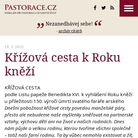
Nezanedbávej sebe!
-
archív citátů
18. 3. 2010
Křížová cesta k Roku
kněží
KŘÍŽOVÁ CESTA
podle Listu papeže Benedikta XVI. k vyhlášení Roku kněží
u příležitosti 150. výročí úmrtí svatého faráře arského
Dnešní pobožnost křížové cesty povedou manželské páry,
přesto ale nebudeme naše myšlenky směřovat na partnerské
vztahy, výchovu dětí ani na život v našich rodinách. Dnes
nám půjde o velkou rodinu, kterou tvoříme všichni společně
– totiž naši farní rodinu. Ta by vůbec nemohla existovat a žít,