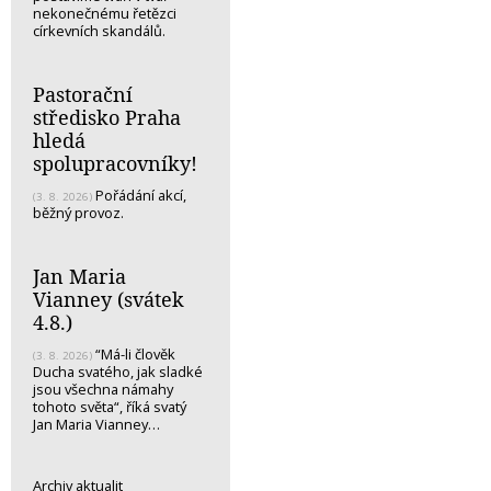
nekonečnému řetězci
církevních skandálů.
Pastorační
středisko Praha
hledá
spolupracovníky!
Pořádání akcí,
(3. 8. 2026)
běžný provoz.
Jan Maria
Vianney (svátek
4.8.)
“Má-li člověk
(3. 8. 2026)
Ducha svatého, jak sladké
jsou všechna námahy
tohoto světa“, říká svatý
Jan Maria Vianney…
Archiv aktualit