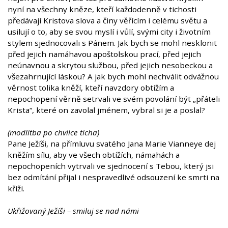
nyní na všechny kněze, kteří každodenně v tichosti
předávají Kristova slova a činy věřícím i celému světu a
usilují o to, aby se svou myslí i vůlí, svými city i životním
stylem sjednocovali s Pánem. Jak bych se mohl nesklonit
před jejich namáhavou apoštolskou prací, před jejich
neúnavnou a skrytou službou, před jejich nesobeckou a
všezahrnující láskou? A jak bych mohl nechválit odvážnou
věrnost tolika kněží, kteří navzdory obtížím a
nepochopení věrně setrvali ve svém povolání být „přáteli
Krista“, které on zavolal jménem, vybral si je a poslal?
(modlitba po chvilce ticha)
Pane Ježíši, na přímluvu svatého Jana Marie Vianneye dej
kněžím sílu, aby ve všech obtížích, námahách a
nepochopeních vytrvali ve sjednocení s Tebou, který jsi
bez odmítání přijal i nespravedlivé odsouzení ke smrti na
kříži.
Ukřižovaný Ježíši – smiluj se nad námi