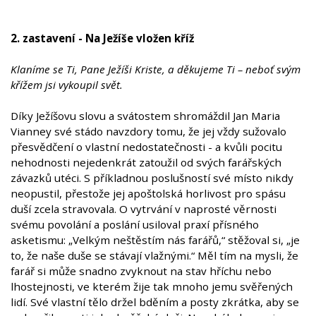
2. zastavení - Na Ježíše vložen kříž
Klaníme se Ti, Pane Ježíši Kriste, a děkujeme Ti – neboť svým
křížem jsi vykoupil svět.
Díky Ježíšovu slovu a svátostem shromáždil Jan Maria
Vianney své stádo navzdory tomu, že jej vždy sužovalo
přesvědčení o vlastní nedostatečnosti - a kvůli pocitu
nehodnosti nejedenkrát zatoužil od svých farářských
závazků utéci. S příkladnou poslušností své místo nikdy
neopustil, přestože jej apoštolská horlivost pro spásu
duší zcela stravovala. O vytrvání v naprosté věrnosti
svému povolání a poslání usiloval praxí přísného
asketismu: „Velkým neštěstím nás farářů,“ stěžoval si, „je
to, že naše duše se stávají vlažnými.“ Měl tím na mysli, že
farář si může snadno zvyknout na stav hříchu nebo
lhostejnosti, ve kterém žije tak mnoho jemu svěřených
lidí. Své vlastní tělo držel bděním a posty zkrátka, aby se