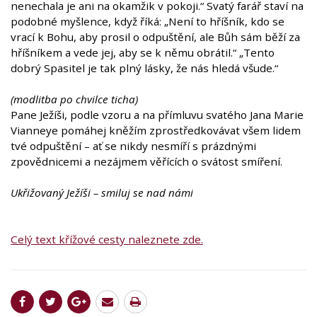
nenechala je ani na okamžik v pokoji.“ Svatý farář staví na
podobné myšlence, když říká: „Není to hříšník, kdo se
vrací k Bohu, aby prosil o odpuštění, ale Bůh sám běží za
hříšníkem a vede jej, aby se k němu obrátil.“ „Tento
dobrý Spasitel je tak plný lásky, že nás hledá všude.“
(modlitba po chvilce ticha)
Pane Ježíši, podle vzoru a na přímluvu svatého Jana Marie
Vianneye pomáhej kněžím zprostředkovávat všem lidem
tvé odpuštění – ať se nikdy nesmíří s prázdnými
zpovědnicemi a nezájmem věřících o svátost smíření.
Ukřižovaný Ježíši – smiluj se nad námi
Celý text křížové cesty naleznete zde.