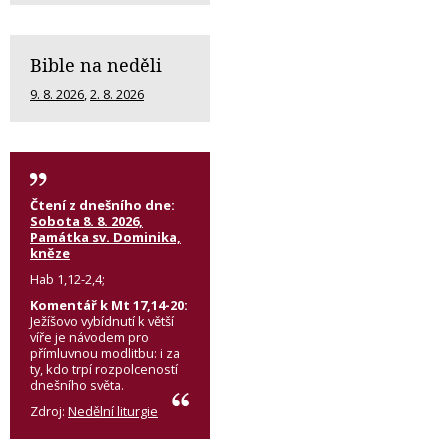
Bible na neděli
9. 8. 2026
,
2. 8. 2026
Čtení z dnešního dne:
Sobota 8. 8. 2026,
Památka sv. Dominika,
kněze
Hab 1,12-2,4;
Komentář k Mt 17,14-20:
Ježíšovo vybídnutí k větší
víře je návodem pro
přímluvnou modlitbu: i za
ty, kdo trpí rozpolceností
dnešního světa.
Zdroj:
Nedělní liturgie