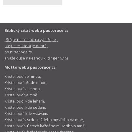
Biblický citát webu pastorace.cz
„Stůjte na cestách a vyhlížejte,
ptejte se, která je dobrá,
po ní se vydejte
a vaše duše naleznou klid.“ (Jer 6,16)
Motto webu pastorace.cz
Kriste, buď se mnou,
Kriste, buď přede mnou,
Kriste, buď za mnou,
Kriste, buď ve mně.
Kriste, buď, kde lehám,
Kriste, buď, kde sedám,
Kriste, buď, kde vstávám.
Kriste, buď v srdci každého myslícího na mne,
Kriste, buď v ústech každého mluvicího o mně,
Kriste, buď v každém oku vidoucím mne,