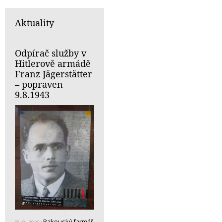
Aktuality
Odpírač služby v
Hitlerově armádě
Franz Jägerstätter
– popraven
9.8.1943
Rakouský farmář