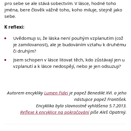
pro sebe se ale stává sobectvím. V lásce, hodné toho
jména, bere člověk vážně toho, koho miluje, stejně jako
sebe.
K reflexi:
Uvědomuji si, že láska není pouhým vzplanutím (což
je zamilovanost), ale je budováním vztahu k druhému
či druhým?
Jsem schopen v lásce litovat těch, kdo zůstávají jen u
vzplanutí a k lásce nedospějí, nebo je jen odsuzuji?
Autorem encykliky
Lumen Fidei
je papež Benedikt XVI. a jeho
nástupce papež František.
Encyklika byla slavnostně vyhlášena 5.7.2013.
Reflexe k encyklice na pokračování
píše Aleš Opatrný.