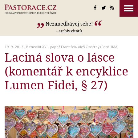
Nezanedbávej sebe!
-
archív citátů
19. 9. 2013 ,
Benedikt XVI.
,
papež František
,
Aleš Opatrný
(Foto: IMA)
Laciná slova o lásce
(komentář k encyklice
Lumen Fidei, § 27)