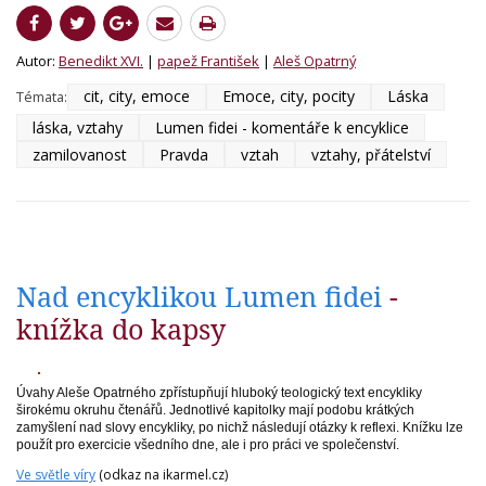
Autor:
Benedikt XVI.
|
papež František
|
Aleš Opatrný
cit, city, emoce
Emoce, city, pocity
Láska
Témata:
láska, vztahy
Lumen fidei - komentáře k encyklice
zamilovanost
Pravda
vztah
vztahy, přátelství
Nad encyklikou Lumen fidei
-
knížka do kapsy
Úvahy Aleše Opatrného
zpřístupňují
hluboký teologický text encykliky
širokému okruhu čtenářů. Jednotlivé kapitolky mají podobu krátkých
zamyšlení nad slovy encykliky, po nichž následují otázky k reflexi. Knížku lze
použít pro exercicie všedního dne, ale i pro práci ve společenství.
Ve světle víry
(odkaz na ikarmel.cz)