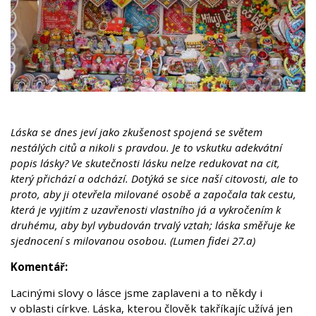
Láska se dnes jeví jako zkušenost spojená se světem
nestálých citů a nikoli s pravdou. Je to vskutku adekvátní
popis lásky? Ve skutečnosti lásku nelze redukovat na cit,
který přichází a odchází. Dotýká se sice naší citovosti, ale to
proto, aby ji otevřela milované osobě a započala tak cestu,
která je vyjitím z uzavřenosti vlastního já a vykročením k
druhému, aby byl vybudován trvalý vztah; láska směřuje ke
sjednocení s milovanou osobou. (Lumen fidei 27.a)
Komentář:
Lacinými slovy o lásce jsme zaplaveni a to někdy i
v oblasti církve. Láska, kterou člověk takříkajíc užívá jen