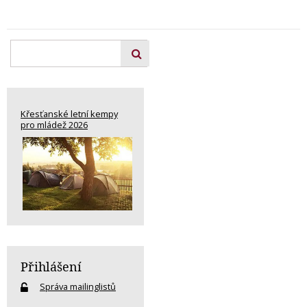
Křesťanské letní kempy
pro mládež 2026
Přihlášení
Správa mailinglistů