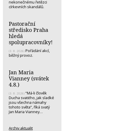
nekonečnému řetězci
církevních skandálů.
Pastorační
středisko Praha
hledá
spolupracovníky!
Pořádání akcí,
(3. 8. 2026)
běžný provoz.
Jan Maria
Vianney (svátek
4.8.)
“Má-li člověk
(3. 8. 2026)
Ducha svatého, jak sladké
jsou všechna námahy
tohoto světa“, říká svatý
Jan Maria Vianney…
Archiv aktualit