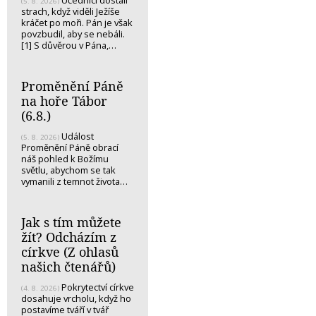
(5. 8. 2026)
strach, když viděli Ježíše
kráčet po moři. Pán je však
povzbudil, aby se nebáli.
[1] S důvěrou v Pána,…
Proměnění Páně
na hoře Tábor
(6.8.)
Událost
(5. 8. 2026)
Proměnění Páně obrací
náš pohled k Božímu
světlu, abychom se tak
vymanili z temnot života…
Jak s tím můžete
žít? Odcházím z
církve (Z ohlasů
našich čtenářů)
Pokrytectví církve
(4. 8. 2026)
dosahuje vrcholu, když ho
postavíme tváří v tvář