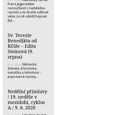
(8. 8. 2026)
Franz Jägerstätter
nesouhlasil s nadvládou
nacistů a ve druhé světové
válce za ně odmítl bojovat.
Byl…
Sv. Terezie
Benedikta od
Kříže – Edita
Steinová (9.
srpna)
Německá
(8. 8. 2026)
židovka, křesťanka,
katolička a řeholnice -
popravená nacisty...
Nedělní přímluvy
/ 19. neděle v
mezidobí, cyklus
A / 9. 8. 2026
Učedníci dostali