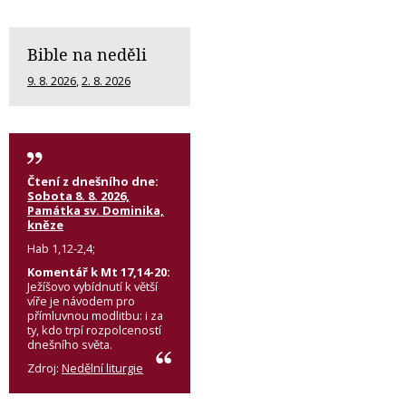
Bible na neděli
9. 8. 2026
,
2. 8. 2026
Čtení z dnešního dne:
Sobota 8. 8. 2026,
Památka sv. Dominika,
kněze
Hab 1,12-2,4;
Komentář k Mt 17,14-20:
Ježíšovo vybídnutí k větší
víře je návodem pro
přímluvnou modlitbu: i za
ty, kdo trpí rozpolceností
dnešního světa.
Zdroj:
Nedělní liturgie