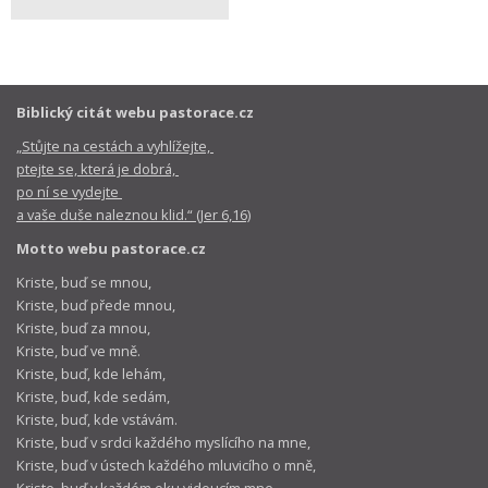
Biblický citát webu pastorace.cz
„Stůjte na cestách a vyhlížejte,
ptejte se, která je dobrá,
po ní se vydejte
a vaše duše naleznou klid.“ (Jer 6,16)
Motto webu pastorace.cz
Kriste, buď se mnou,
Kriste, buď přede mnou,
Kriste, buď za mnou,
Kriste, buď ve mně.
Kriste, buď, kde lehám,
Kriste, buď, kde sedám,
Kriste, buď, kde vstávám.
Kriste, buď v srdci každého myslícího na mne,
Kriste, buď v ústech každého mluvicího o mně,