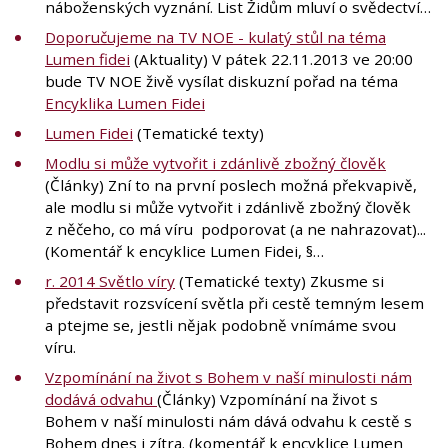
náboženských vyznání. List Židům mluví o svědectví…
Doporučujeme na TV NOE - kulatý stůl na téma
Lumen fidei
(Aktuality) V pátek 22.11.2013 ve 20:00
bude TV NOE živě vysílat diskuzní pořad na téma
Encyklika Lumen Fidei
Lumen Fidei
(Tematické texty)
Modlu si může vytvořit i zdánlivě zbožný člověk
(Články) Zní to na první poslech možná překvapivě,
ale modlu si může vytvořit i zdánlivě zbožný člověk
z něčeho, co má víru podporovat (a ne nahrazovat)...
(Komentář k encyklice Lumen Fidei, §…
r. 2014 Světlo víry
(Tematické texty) Zkusme si
představit rozsvícení světla při cestě temným lesem
a ptejme se, jestli nějak podobně vnímáme svou
víru.
Vzpomínání na život s Bohem v naší minulosti nám
dodává odvahu
(Články) Vzpomínání na život s
Bohem v naší minulosti nám dává odvahu k cestě s
Bohem dnes i zítra. (komentář k encyklice Lumen