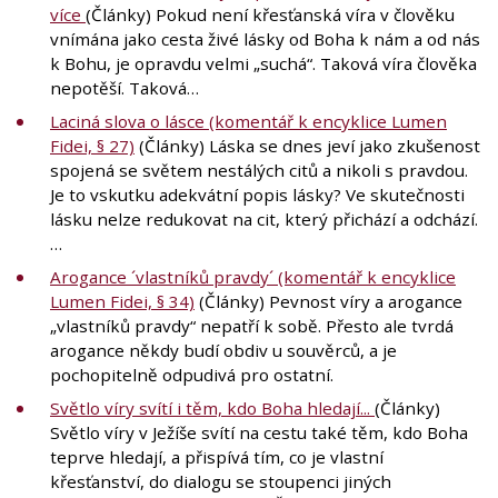
více
(Články) Pokud není křesťanská víra v člověku
vnímána jako cesta živé lásky od Boha k nám a od nás
k Bohu, je opravdu velmi „suchá“. Taková víra člověka
nepotěší. Taková…
Laciná slova o lásce (komentář k encyklice Lumen
Fidei, § 27)
(Články) Láska se dnes jeví jako zkušenost
spojená se světem nestálých citů a nikoli s pravdou.
Je to vskutku adekvátní popis lásky? Ve skutečnosti
lásku nelze redukovat na cit, který přichází a odchází.
…
Arogance ´vlastníků pravdy´ (komentář k encyklice
Lumen Fidei, § 34)
(Články) Pevnost víry a arogance
„vlastníků pravdy“ nepatří k sobě. Přesto ale tvrdá
arogance někdy budí obdiv u souvěrců, a je
pochopitelně odpudivá pro ostatní.
Světlo víry svítí i těm, kdo Boha hledají...
(Články)
Světlo víry v Ježíše svítí na cestu také těm, kdo Boha
teprve hledají, a přispívá tím, co je vlastní
křesťanství, do dialogu se stoupenci jiných