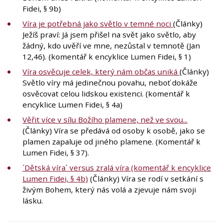
Fidei, § 9b)
Víra je potřebná jako světlo v temné noci
(Články)
Ježíš praví: Já jsem přišel na svět jako světlo, aby
žádný, kdo uvěří ve mne, nezůstal v temnotě (Jan
12,46). (komentář k encyklice Lumen Fidei, § 1)
Víra osvěcuje celek, který nám občas uniká
(Články)
Světlo víry má jedinečnou povahu, neboť dokáže
osvěcovat celou lidskou existenci. (komentář k
encyklice Lumen Fidei, § 4a)
Věřit více v sílu Božího plamene, než ve svou...
(Články) Víra se předává od osoby k osobě, jako se
plamen zapaluje od jiného plamene. (Komentář k
Lumen Fidei, § 37).
´Dětská víra´ versus zralá víra (komentář k encyklice
Lumen Fidei, § 4b)
(Články) Víra se rodí v setkání s
živým Bohem, který nás volá a zjevuje nám svoji
lásku.