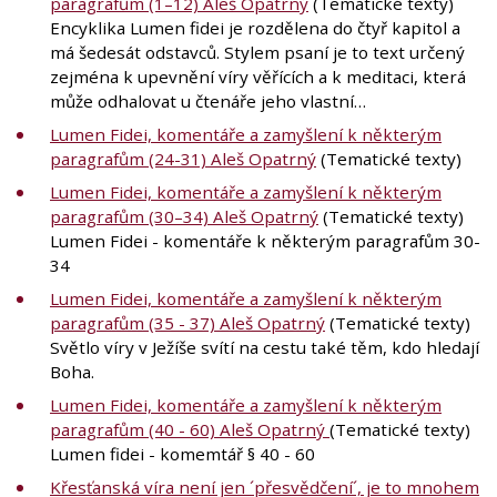
paragrafům (1–12) Aleš Opatrný
(Tematické texty)
Encyklika Lumen fidei je rozdělena do čtyř kapitol a
má šedesát odstavců. Stylem psaní je to text určený
zejména k upevnění víry věřících a k meditaci, která
může odhalovat u čtenáře jeho vlastní…
Lumen Fidei, komentáře a zamyšlení k některým
paragrafům (24-31) Aleš Opatrný
(Tematické texty)
Lumen Fidei, komentáře a zamyšlení k některým
paragrafům (30–34) Aleš Opatrný
(Tematické texty)
Lumen Fidei - komentáře k některým paragrafům 30-
34
Lumen Fidei, komentáře a zamyšlení k některým
paragrafům (35 - 37) Aleš Opatrný
(Tematické texty)
Světlo víry v Ježíše svítí na cestu také těm, kdo hledají
Boha.
Lumen Fidei, komentáře a zamyšlení k některým
paragrafům (40 - 60) Aleš Opatrný
(Tematické texty)
Lumen fidei - komemtář § 40 - 60
Křesťanská víra není jen ´přesvědčení´, je to mnohem