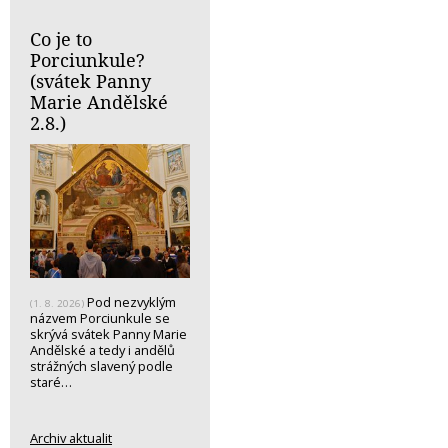
Co je to
Porciunkule?
(svátek Panny
Marie Andělské
2.8.)
Pod nezvyklým
(1. 8. 2026)
názvem Porciunkule se
skrývá svátek Panny Marie
Andělské a tedy i andělů
strážných slavený podle
staré…
Archiv aktualit