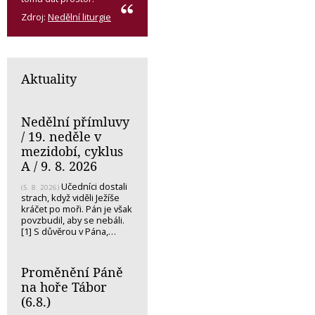
Zdroj:
Nedělní liturgie
Aktuality
Nedělní přímluvy
/ 19. neděle v
mezidobí, cyklus
A / 9. 8. 2026
Učedníci dostali
(5. 8. 2026)
strach, když viděli Ježíše
kráčet po moři. Pán je však
povzbudil, aby se nebáli.
[1] S důvěrou v Pána,…
Proměnění Páně
na hoře Tábor
(6.8.)