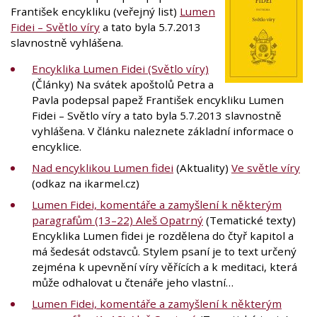
František encykliku (veřejný list)
Lumen
Fidei – Světlo víry
a tato byla 5.7.2013
slavnostně vyhlášena.
Encyklika Lumen Fidei (Světlo víry)
(Články) Na svátek apoštolů Petra a
Pavla podepsal papež František encykliku Lumen
Fidei – Světlo víry a tato byla 5.7.2013 slavnostně
vyhlášena. V článku naleznete základní informace o
encyklice.
Nad encyklikou Lumen fidei
(Aktuality)
Ve světle víry
(odkaz na ikarmel.cz)
Lumen Fidei, komentáře a zamyšlení k některým
paragrafům (13–22) Aleš Opatrný
(Tematické texty)
Encyklika Lumen fidei je rozdělena do čtyř kapitol a
má šedesát odstavců. Stylem psaní je to text určený
zejména k upevnění víry věřících a k meditaci, která
může odhalovat u čtenáře jeho vlastní…
Lumen Fidei, komentáře a zamyšlení k některým