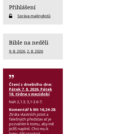
Přihlášení
Správa mailinglistů
Bible na neděli
9. 8. 2026
,
2. 8. 2026
Čtení z dnešního dne:
Pátek 7. 8. 2026, Pátek
18. týdne v mezidobí
Nah 2,1.3; 3,1-3.6-7;
Komentář k Mt 16,24-28:
Ztráta vlastních jistot a
falešných představ ať je
pozváním k tomu, aby mě
Ježíš naplnil. Chci mu k
tomu dát prostor!