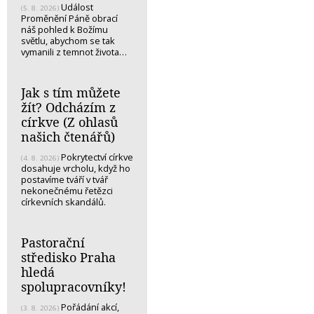
Událost
(5. 8. 2026)
Proměnění Páně obrací
náš pohled k Božímu
světlu, abychom se tak
vymanili z temnot života…
Jak s tím můžete
žít? Odcházím z
církve (Z ohlasů
našich čtenářů)
Pokrytectví církve
(4. 8. 2026)
dosahuje vrcholu, když ho
postavíme tváří v tvář
nekonečnému řetězci
církevních skandálů.
Pastorační
středisko Praha
hledá
spolupracovníky!
Pořádání akcí,
(3. 8. 2026)