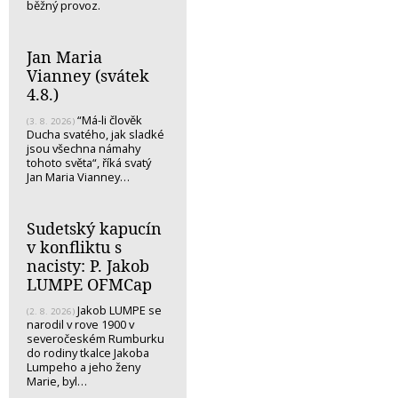
běžný provoz.
Jan Maria
Vianney (svátek
4.8.)
“Má-li člověk
(3. 8. 2026)
Ducha svatého, jak sladké
jsou všechna námahy
tohoto světa“, říká svatý
Jan Maria Vianney…
Sudetský kapucín
v konfliktu s
nacisty: P. Jakob
LUMPE OFMCap
Jakob LUMPE se
(2. 8. 2026)
narodil v rove 1900 v
severočeském Rumburku
do rodiny tkalce Jakoba
Lumpeho a jeho ženy
Marie, byl…