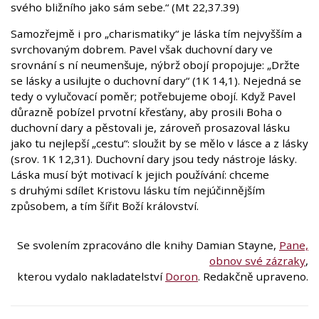
svého bližního jako sám sebe.“ (Mt 22,37.39)
Samozřejmě i pro „charismatiky“ je láska tím nejvyšším a
svrchovaným dobrem. Pavel však duchovní dary ve
srovnání s ní neumenšuje, nýbrž obojí propojuje: „Držte
se lásky a usilujte o duchovní dary“ (1K 14,1). Nejedná se
tedy o vylučovací poměr; potřebujeme obojí. Když Pavel
důrazně pobízel prvotní křesťany, aby prosili Boha o
duchovní dary a pěstovali je, zároveň prosazoval lásku
jako tu nejlepší „cestu“: sloužit by se mělo v lásce a z lásky
(srov. 1K 12,31). Duchovní dary jsou tedy nástroje lásky.
Láska musí být motivací k jejich používání: chceme
s druhými sdílet Kristovu lásku tím nejúčinnějším
způsobem, a tím šířit Boží království.
Se svolením zpracováno dle knihy Damian Stayne,
Pane,
obnov své zázraky
,
kterou vydalo nakladatelství
Doron
. Redakčně upraveno.