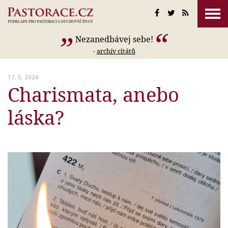
Nezanedbávej sebe!
-
archív citátů
17. 5. 2024
Charismata, anebo
láska?