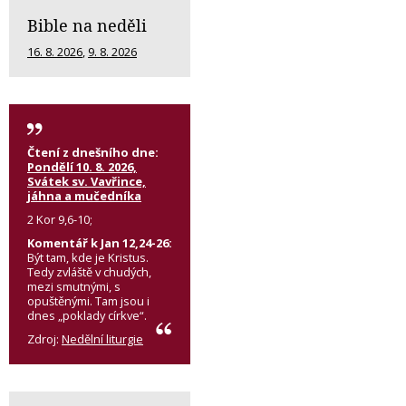
Bible na neděli
16. 8. 2026
,
9. 8. 2026
Čtení z dnešního dne:
Pondělí 10. 8. 2026,
Svátek sv. Vavřince,
jáhna a mučedníka
2 Kor 9,6-10;
Komentář k Jan 12,24-26:
Být tam, kde je Kristus.
Tedy zvláště v chudých,
mezi smutnými, s
opuštěnými. Tam jsou i
dnes „poklady církve“.
Zdroj:
Nedělní liturgie