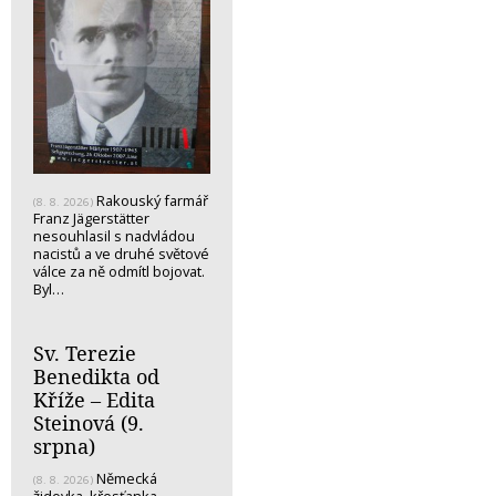
Rakouský farmář
(8. 8. 2026)
Franz Jägerstätter
nesouhlasil s nadvládou
nacistů a ve druhé světové
válce za ně odmítl bojovat.
Byl…
Sv. Terezie
Benedikta od
Kříže – Edita
Steinová (9.
srpna)
Německá
(8. 8. 2026)
židovka, křesťanka,