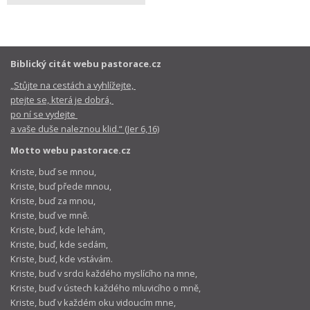
Biblický citát webu pastorace.cz
„Stůjte na cestách a vyhlížejte,
ptejte se, která je dobrá,
po ní se vydejte
a vaše duše naleznou klid.“ (Jer 6,16)
Motto webu pastorace.cz
Kriste, buď se mnou,
Kriste, buď přede mnou,
Kriste, buď za mnou,
Kriste, buď ve mně.
Kriste, buď, kde lehám,
Kriste, buď, kde sedám,
Kriste, buď, kde vstávám.
Kriste, buď v srdci každého myslícího na mne,
Kriste, buď v ústech každého mluvicího o mně,
Kriste, buď v každém oku vidoucím mne,