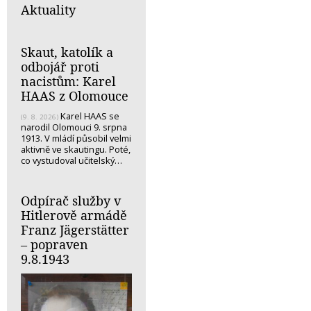
Aktuality
Skaut, katolík a
odbojář proti
nacistům: Karel
HAAS z Olomouce
Karel HAAS se
(9. 8. 2026)
narodil Olomouci 9. srpna
1913. V mládí působil velmi
aktivně ve skautingu. Poté,
co vystudoval učitelský…
Odpírač služby v
Hitlerově armádě
Franz Jägerstätter
– popraven
9.8.1943