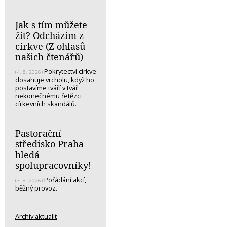
Jak s tím můžete
žít? Odcházím z
církve (Z ohlasů
našich čtenářů)
Pokrytectví církve
(4. 8. 2026)
dosahuje vrcholu, když ho
postavíme tváří v tvář
nekonečnému řetězci
církevních skandálů.
Pastorační
středisko Praha
hledá
spolupracovníky!
Pořádání akcí,
(3. 8. 2026)
běžný provoz.
Archiv aktualit