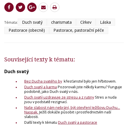
Duch svatý
charismata
Církev
Láska
Témata:
Pastorace (obecně)
Pastorace, pastorační péče
Související texty k tématu:
Duch svatý
Bez Ducha svatého by
křesťanství bylo jen hřbitovem.
Duch svatý a karma
Pozorovali jste někdy karmu? Funguje
podobně, jako Duch svatý v nás.
Duch svatý uzdravuje ze stresu a z rutiny
Stres a nuda
jsou v podstatě rezignací.
Naše slabost nám nebrání, být otevření Ježíšovu Duchu...
Naopak.
Ježíš dokáže působit i prostřednictvím naší
slabosti.
Další texty k tématu
Duch svatý a pastorace