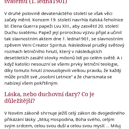
svatému (1. ledna1901)
V druhé polovině devatenáctého století se však věci
začaly měnit. Koncem 19. století navrhla italská řeholnice
bl. Elena Guerra papeži Lvu XIII., aby zasvětil 20. století
Duchu svatému. Papež její prorockou výzvu přijal a učinil
tak slavnostním aktem dne 1. ledna1901, se slavnostním
zpěvem Veni Creator Spiritus. Následoval prudký světový
rozmach letničního hnutí, který v následujících
desetiletích zasáhl stovky milionů lidí po celém světě. A i
když katolíci nesouzní se všemi prvky letniční teologie,
díky tomuto hnutí znovuobjevili velkou pravdu, že každý
může prožít své „osobní Letnice“ a že charismata se
nabízejí všem pokřtěným.
Láska, nebo duchovní dary? Co je
důležitější?
V Novém zákoně shrnuje Ježíš celý zákon do dvojjediného
přikázání lásky: „Miluj Hospodina, Boha svého, celým
svým srdcem, celou svou duší a celou svou myslí. … Miluj