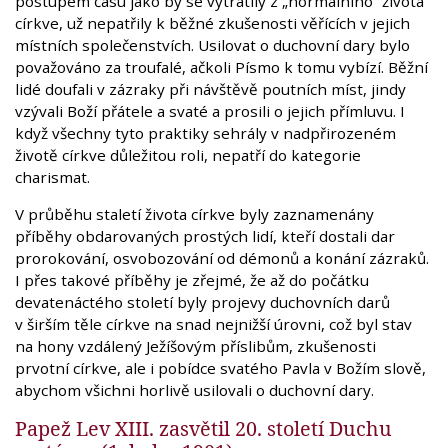
postupem času jako by se vytratily z „normálního“ života
církve, už nepatřily k běžné zkušenosti věřících v jejich
místních společenstvích. Usilovat o duchovní dary bylo
považováno za troufalé, ačkoli Písmo k tomu vybízí. Běžní
lidé doufali v zázraky při návštěvě poutních míst, jindy
vzývali Boží přátele a svaté a prosili o jejich přímluvu. I
když všechny tyto praktiky sehrály v nadpřirozeném
životě církve důležitou roli, nepatří do kategorie
charismat.
V průběhu staletí života církve byly zaznamenány
příběhy obdarovaných prostých lidí, kteří dostali dar
prorokování, osvobozování od démonů a konání zázraků.
I přes takové příběhy je zřejmé, že až do počátku
devatenáctého století byly projevy duchovních darů
v širším těle církve na snad nejnižší úrovni, což byl stav
na hony vzdálený Ježíšovým příslibům, zkušenosti
prvotní církve, ale i pobídce svatého Pavla v Božím slově,
abychom všichni horlivě usilovali o duchovní dary.
Papež Lev XIII. zasvětil 20. století Duchu