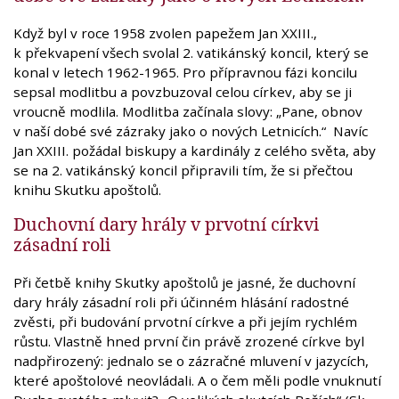
Když byl v roce 1958 zvolen papežem Jan XXIII.,
k překvapení všech svolal 2. vatikánský koncil, který se
konal v letech 1962-1965. Pro přípravnou fázi koncilu
sepsal modlitbu a povzbuzoval celou církev, aby se ji
vroucně modlila. Modlitba začínala slovy: „Pane, obnov
v naší dobé své zázraky jako o nových Letnicích.“ Navíc
Jan XXIII. požádal biskupy a kardinály z celého světa, aby
se na 2. vatikánský koncil připravili tím, že si přečtou
knihu Skutku apoštolů.
Duchovní dary hrály v prvotní církvi
zásadní roli
Při četbě knihy Skutky apoštolů je jasné, že duchovní
dary hrály zásadní roli při účinném hlásání radostné
zvěsti, při budování prvotní církve a při jejím rychlém
růstu. Vlastně hned první čin právě zrozené církve byl
nadpřirozený: jednalo se o zázračné mluvení v jazycích,
které apoštolové neovládali. A o čem měli podle vnuknutí