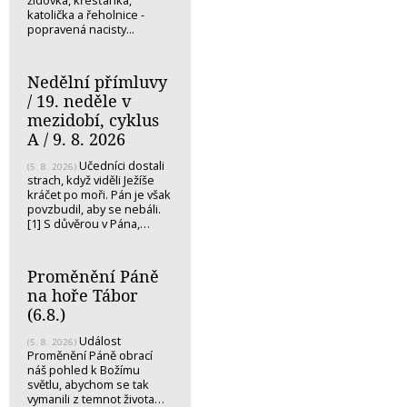
katolička a řeholnice -
popravená nacisty...
Nedělní přímluvy
/ 19. neděle v
mezidobí, cyklus
A / 9. 8. 2026
Učedníci dostali
(5. 8. 2026)
strach, když viděli Ježíše
kráčet po moři. Pán je však
povzbudil, aby se nebáli.
[1] S důvěrou v Pána,…
Proměnění Páně
na hoře Tábor
(6.8.)
Událost
(5. 8. 2026)
Proměnění Páně obrací
náš pohled k Božímu
světlu, abychom se tak
vymanili z temnot života…