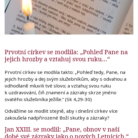
Prvotní církev se modlila: „Pohleď Pane na
jejich hrozby a vztahuj svou ruku…“
Prvotní církev se modlila takto: „Pohleď tedy, Pane, na
jejich hrozby a dej svým služebníkům, aby s odvahou a
odhodlaně mluvili tvé slovo; a vztahuj svou ruku
k uzdravování, čiň znamení a zázraky skrze jméno
svatého služebníka Ježíše.“ (Sk 4,29-30)
Odvážíme se modlit stejně, aby i dnešní církev více
zakoušela nadpřirozené Boží skutky a zázraky?
Jan XXIII. se modlil: „Pane, obnov v naší
dobé své zázraky jako o nových Letnicích.“