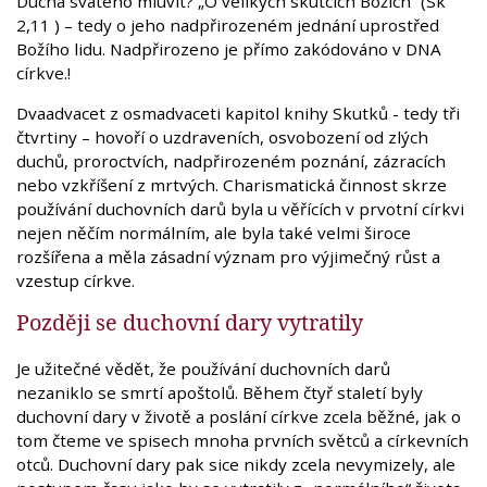
Ducha svatého mluvit? „O velikých skutcích Božích“ (Sk
2,11 ) – tedy o jeho nadpřirozeném jednání uprostřed
Božího lidu. Nadpřirozeno je přímo zakódováno v DNA
církve.!
Dvaadvacet z osmadvaceti kapitol knihy Skutků - tedy tři
čtvrtiny – hovoří o uzdraveních, osvobození od zlých
duchů, proroctvích, nadpřirozeném poznání, zázracích
nebo vzkříšení z mrtvých. Charismatická činnost skrze
používání duchovních darů byla u věřících v prvotní církvi
nejen něčím normálním, ale byla také velmi široce
rozšířena a měla zásadní význam pro výjimečný růst a
vzestup církve.
Později se duchovní dary vytratily
Je užitečné vědět, že používání duchovních darů
nezaniklo se smrtí apoštolů. Během čtyř staletí byly
duchovní dary v životě a poslání církve zcela běžné, jak o
tom čteme ve spisech mnoha prvních světců a církevních
otců. Duchovní dary pak sice nikdy zcela nevymizely, ale