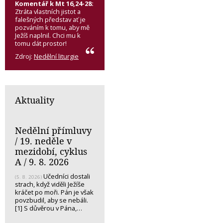
Komentář k Mt 16,24-28:
Ztráta vlastních jistot a
falešných představ ať je
pozváním k tomu, aby mě
Ježíš naplnil. Chci mu k
tomu dát prostor!
Zdroj:
Nedělní liturgie
Aktuality
Nedělní přímluvy
/ 19. neděle v
mezidobí, cyklus
A / 9. 8. 2026
Učedníci dostali
(5. 8. 2026)
strach, když viděli Ježíše
kráčet po moři. Pán je však
povzbudil, aby se nebáli.
[1] S důvěrou v Pána,…