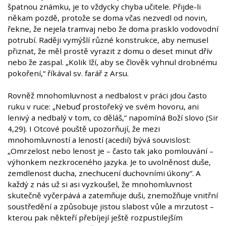
špatnou známku, je to vždycky chyba učitele. Přijde-li
někam pozdě, protože se doma včas nezvedl od novin,
řekne, že nejela tramvaj nebo že doma prasklo vodovodní
potrubí. Raději vymýšlí různé konstrukce, aby nemusel
přiznat, že měl prostě vyrazit z domu o deset minut dřív
nebo že zaspal. „Kolik lží, aby se člověk vyhnul drobnému
pokoření,“ říkával sv. farář z Arsu.
Rovněž mnohomluvnost a nedbalost v práci jdou často
ruku v ruce: „Nebuď prostořeký ve svém hovoru, ani
lenivý a nedbalý v tom, co děláš,“ napomíná Boží slovo (Sir
4,29). I Otcové pouště upozorňují, že mezi
mnohomluvností a leností (acedií) bývá souvislost:
„Omrzelost nebo lenost je – často tak jako pomlouvání –
výhonkem nezkroceného jazyka. Je to uvolněnost duše,
zemdlenost ducha, znechucení duchovními úkony“. A
každý z nás už si asi vyzkoušel, že mnohomluvnost
skutečně vyčerpává a zatemňuje duši, znemožňuje vnitřní
soustředění a způsobuje jistou slabost vůle a mrzutost –
kterou pak někteří přebíjejí ještě rozpustilejším