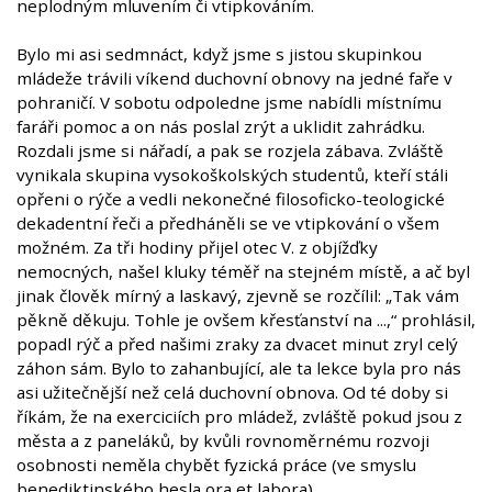
neplodným mluvením či vtipkováním.
Bylo mi asi sedmnáct, když jsme s jistou skupinkou
mládeže trávili víkend duchovní obnovy na jedné faře v
pohraničí. V sobotu odpoledne jsme nabídli místnímu
faráři pomoc a on nás poslal zrýt a uklidit zahrádku.
Rozdali jsme si nářadí, a pak se rozjela zábava. Zvláště
vynikala skupina vysokoškolských studentů, kteří stáli
opřeni o rýče a vedli nekonečné filosoficko-teologické
dekadentní řeči a předháněli se ve vtipkování o všem
možném. Za tři hodiny přijel otec V. z objížďky
nemocných, našel kluky téměř na stejném místě, a ač byl
jinak člověk mírný a laskavý, zjevně se rozčílil: „Tak vám
pěkně děkuju. Tohle je ovšem křesťanství na ...,“ prohlásil,
popadl rýč a před našimi zraky za dvacet minut zryl celý
záhon sám. Bylo to zahanbující, ale ta lekce byla pro nás
asi užitečnější než celá duchovní obnova. Od té doby si
říkám, že na exerciciích pro mládež, zvláště pokud jsou z
města a z paneláků, by kvůli rovnoměrnému rozvoji
osobnosti neměla chybět fyzická práce (ve smyslu
benediktinského hesla ora et labora).