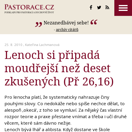
Nezanedbávej sebe!
-
archív citátů
25. 8. 2010 ,
Kateřina Lachmanová
Lenoch si připadá
moudřejší než deset
zkušených (Př 26,16)
Pro lenocha platí, že systematicky nahrazuje činy
pouhými slovy. Co nedokáže nebo spíše nechce dělat, to
alespoň ‚okecá‘, z toho se vymluví. Za nějaký čas vlastní
rozpor teorie a praxe přestane vnímat a třeba i učí druhé
věcem, které sám dávno nežije.
Lenoch bývá lhář a alibista. Když dostane ve škole