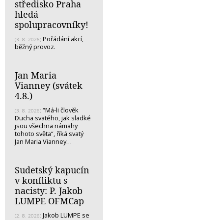
středisko Praha
hledá
spolupracovníky!
Pořádání akcí,
(3. 8. 2026)
běžný provoz.
Jan Maria
Vianney (svátek
4.8.)
“Má-li člověk
(3. 8. 2026)
Ducha svatého, jak sladké
jsou všechna námahy
tohoto světa“, říká svatý
Jan Maria Vianney…
Sudetský kapucín
v konfliktu s
nacisty: P. Jakob
LUMPE OFMCap
Jakob LUMPE se
(2. 8. 2026)