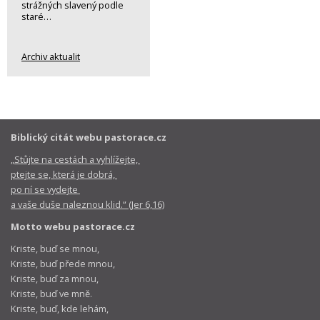
strážných slavený podle
staré…
Archiv aktualit
Biblický citát webu pastorace.cz
„Stůjte na cestách a vyhlížejte,
ptejte se, která je dobrá,
po ní se vydejte
a vaše duše naleznou klid.“ (Jer 6,16)
Motto webu pastorace.cz
Kriste, buď se mnou,
Kriste, buď přede mnou,
Kriste, buď za mnou,
Kriste, buď ve mně.
Kriste, buď, kde lehám,