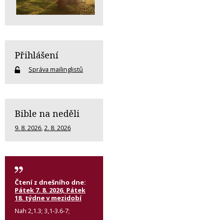
Přihlášení
Správa mailinglistů
Bible na neděli
9. 8. 2026
,
2. 8. 2026
Čtení z dnešního dne:
Pátek 7. 8. 2026, Pátek
18. týdne v mezidobí
Nah 2,1.3; 3,1-3.6-7;