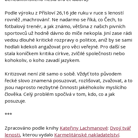
Podle výroku z Přísloví 26,16 jde ruku v ruce s leností
rovněž ‚machrování‘. Ne nadarmo se říká, co Čech, to
fotbalový trenér, a jak známo, většina z našich pivních
sportovců už hodně dávno do míče nekopla. Jiní zase rádi
vedou dlouhé kritické rozpravy o politice, aniž by se sami
hodlali kdekoli angažovat pro věci veřejné. Pro další se
stala koníčkem kritika církve, zvlčilé společnosti nebo
kohokoliv, o koho zavadí jazykem.
Kritizovat není zlé samo o sobě. Vždyť toto původem
řecké slovo znamená posuzovat, rozlišovat, zvažovat, a to
jsou naprosto nezbytné činnosti jakéhokoliv myslícího
člověka. Celý problém spočívá v tom, kdo, co a jak
posuzuje.
***
Zpracováno podle knihy
Kateřiny Lachmanové
:
Dvojí tvář
lenosti
, kterou vydalo
Karmelitánské nakladatelství
.