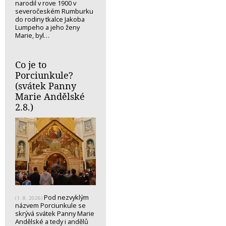
narodil v rove 1900 v
severočeském Rumburku
do rodiny tkalce Jakoba
Lumpeho a jeho ženy
Marie, byl…
Co je to
Porciunkule?
(svátek Panny
Marie Andělské
2.8.)
Pod nezvyklým
(1. 8. 2026)
názvem Porciunkule se
skrývá svátek Panny Marie
Andělské a tedy i andělů