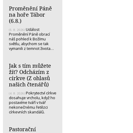
Proměnění Páně
na hoře Tábor
(6.8.)
Událost
(5. 8. 2026)
Proměnění Páně obrací
náš pohled k Božímu
světlu, abychom se tak
vymanili z temnot života…
Jak s tím můžete
žít? Odcházím z
církve (Z ohlasů
našich čtenářů)
Pokrytectví církve
(4. 8. 2026)
dosahuje vrcholu, když ho
postavíme tváří v tvář
nekonečnému řetězci
církevních skandálů.
Pastorační