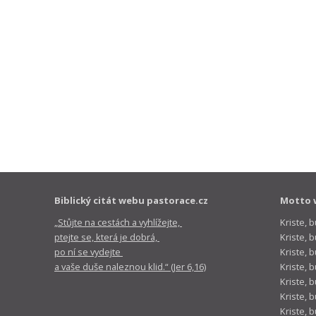
Biblický citát webu pastorace.cz
Motto 
„Stůjte na cestách a vyhlížejte,
Kriste, 
ptejte se, která je dobrá,
Kriste,
po ní se vydejte
Kriste, 
a vaše duše naleznou klid.“ (Jer 6,16)
Kriste, 
Kriste, 
Kriste, 
Kriste, 