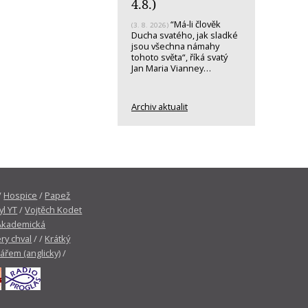
4.8.)
“Má-li člověk
(3. 8. 2026)
Ducha svatého, jak sladké
jsou všechna námahy
tohoto světa“, říká svatý
Jan Maria Vianney…
Archiv aktualit
/
Hospice
/
Papež
yl YT
/
Vojtěch Kodet
Akademická
ry chval
/ /
Krátký
tářem (anglicky)
/