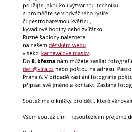
použijte jakoukoli výtvarnou techniku
a proměňte se v odvážného rytíře
či pestrobarevnou květinu,
kyvadlové hodiny nebo zvířátko.
Různé šablony naleznete
na našem
dětském webu
v sekci
karnevalové masky
.
Do
8. března
nám můžete zasílat fotografie
deti@vira.cz
nebo poštou na adresu: Pastor
Praha 6. V případě zasílání fotografie po
připsat své jméno a kontakt. Zaslané fotog
Soutěžíme o knížky pro děti, které věnova
Všem soutěžícím i nesoutěžícím přejeme
d