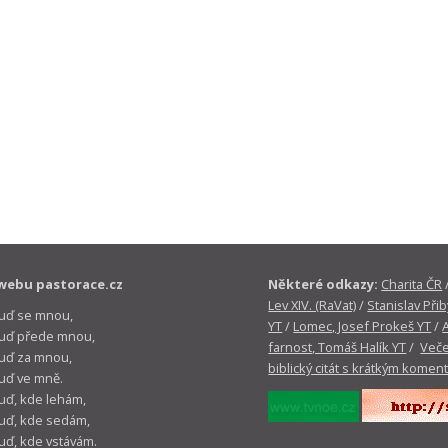
webu pastorace.cz
Některé odkazy:
Charita ČR
Lev XIV. (RaVat)
/
Stanislav Přib
buď se mnou,
YT
/
Lomec, Josef Prokeš YT
/
 buď přede mnou,
farnost, Tomáš Halík YT
/
Veče
buď za mnou,
biblický citát s krátkým komen
buď ve mně.
buď, kde lehám,
buď, kde sedám,
buď, kde vstávám.