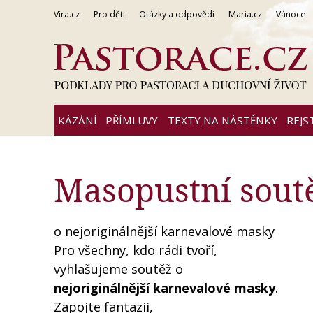
Vira.cz
Pro děti
Otázky a odpovědi
Maria.cz
Vánoce
KÁZÁNÍ
PŘÍMLUVY
TEXTY NA NÁSTĚNKY
REJS
Masopustní soutě
o nejoriginálnější karnevalové masky
Pro všechny, kdo rádi tvoří,
vyhlašujeme soutěž o
nejoriginálnější karnevalové masky
.
Zapojte fantazii,