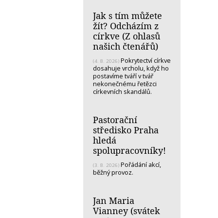
Jak s tím můžete
žít? Odcházím z
církve (Z ohlasů
našich čtenářů)
Pokrytectví církve
(4. 8. 2026)
dosahuje vrcholu, když ho
postavíme tváří v tvář
nekonečnému řetězci
církevních skandálů.
Pastorační
středisko Praha
hledá
spolupracovníky!
Pořádání akcí,
(3. 8. 2026)
běžný provoz.
Jan Maria
Vianney (svátek