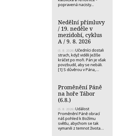
popravená nacisty...
Nedělní přímluvy
/ 19. neděle v
mezidobí, cyklus
A / 9. 8. 2026
Učedníci dostali
(5. 8. 2026)
strach, když viděli Ježíše
kráčet po moři. Pán je však
povzbudil, aby se nebáli.
[1] S důvěrou v Pána,…
Proměnění Páně
na hoře Tábor
(6.8.)
Událost
(5. 8. 2026)
Proměnění Páně obrací
náš pohled k Božímu
světlu, abychom se tak
vymanili z temnot života…