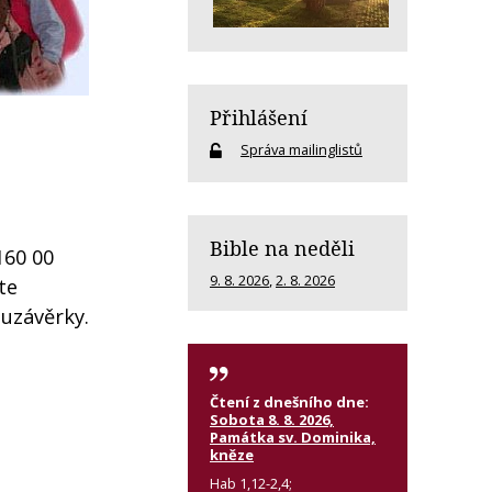
Přihlášení
Správa mailinglistů
Bible na neděli
160 00
9. 8. 2026
,
2. 8. 2026
te
 uzávěrky.
Čtení z dnešního dne:
Sobota 8. 8. 2026,
Památka sv. Dominika,
kněze
Hab 1,12-2,4;