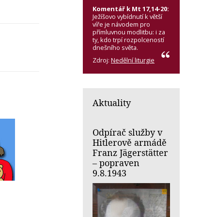
Komentář k Mt 17,14-20:
Ježíšovo vybídnutí k větší
víře je návodem pro
přímluvnou modlitbu: i za
ty, kdo trpí rozpolceností
dnešního světa.
Zdroj:
Nedělní liturgie
Aktuality
Odpírač služby v
Hitlerově armádě
Franz Jägerstätter
– popraven
9.8.1943