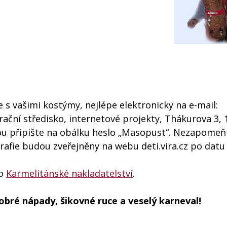
 s vašimi kostýmy, nejlépe elektronicky na e-mail:
ační středisko, internetové projekty, Thákurova 3, 
štou připište na obálku heslo „Masopust“. Nezapomeň
rafie budou zveřejněny na webu deti.vira.cz po datu
lo
Karmelitánské nakladatelství
.
obré nápady, šikovné ruce a veselý karneval!