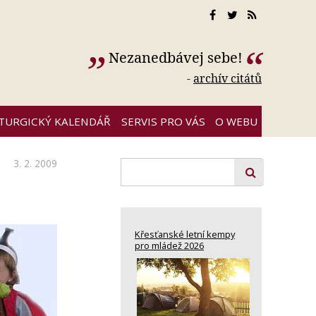
Nezanedbávej sebe!
-
archív citátů
ITURGICKÝ KALENDÁŘ
SERVIS PRO VÁS
O WEBU
3. 2. 2009
Křesťanské letní kempy
pro mládež 2026