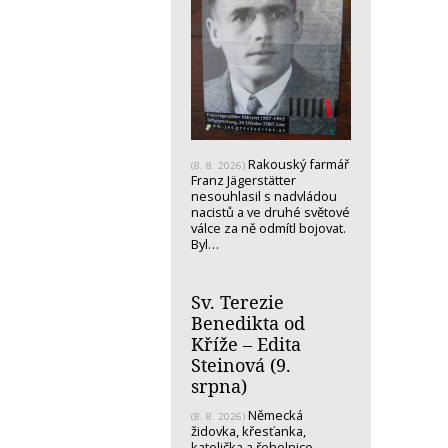
Rakouský farmář
(8. 8. 2026)
Franz Jägerstätter
nesouhlasil s nadvládou
nacistů a ve druhé světové
válce za ně odmítl bojovat.
Byl…
Sv. Terezie
Benedikta od
Kříže – Edita
Steinová (9.
srpna)
Německá
(8. 8. 2026)
židovka, křesťanka,
katolička a řeholnice -