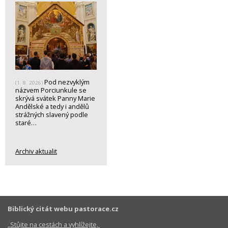
Pod nezvyklým
(1. 8. 2026)
názvem Porciunkule se
skrývá svátek Panny Marie
Andělské a tedy i andělů
strážných slavený podle
staré…
Archiv aktualit
Biblický citát webu pastorace.cz
„Stůjte na cestách a vyhlížejte,