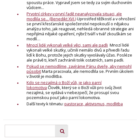
spoustu práce. Vypravil jsem se tedy za svým duchovním
vůdcem...
Prvotní církev v první řadě neanalyzovala situaci, ale
modlila se... (Benedikt XVI.)
Uprostřed těžkostí a v ohrožení
se první křesťanské společenství nepokouší o nějakou
analýzu toho, jak reagovat, nehledá obranné strategie ani
nepřijímá nějaké opatření, nýbrž tváří v tvář zkouškám se
modlí…
Mnozí lidé vykonali velké věci, sami ale padli
Mnozí lidé
vykonali velké skutky, učinili nemálo divů a přivedli řadu
lidí k Bohu, protože jejich skutky vyvolávaly úžas. Posléze
ale právě ti, kteří zachránili tolik ostatních, sami padli.
Pokud se nemodlíme, zavíráme Pánu dveře, aby nemohl
působit
Marta pracovala, ale nemodlila se. Prvním úkolem
v životě je modlitba.
Kdo se nezajímá o Boží vůli, je jako parní
lokomotiva
Člověk, který se o Boží vůli pro svůj život
nezajímá, se vydává v nebezpečí, že prosupí svou
pozemskou pouť jako parní lokomotiva.
Další texty k tématu:
pastorace, aktivismus, modlitba