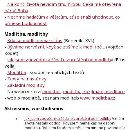
-
Na konci života nevidím tmu hrobu. Čeká mě otevřená
náruč Boha
-
Nechme hadačům a věštcům, ať se snaží uhodnout, co
přinese budoucnost
Modlitba, modlitby
-
Kdo se modlí, nemarní čas
(Benedikt XVI.)
-
Býváme nervózní, když se ztišíme k modlitbě…
(Vojtěch
Kodet)
-
Jak jsem zpovědníka žádal o zproštění od modlitby
(Elias
Vella)
-
Modlitba
- soubor tematických textů
-
Texty na nástěnky
-
Základní modlitby
- Na webu vira.cz:
modlitba
,
modlitba; rozjímání, meditace
- web o modlitbě, seznam modliteb
www.modlitba.cz
Aktivismus, workholismus
Jak jsem zpovědníka žádal o zproštění od modlitby
V mém
životě nastalo období, kdy jsem neměl čas na osobní
modlitbu. Byl jsem farářem a měl jsem mnoho povinností a