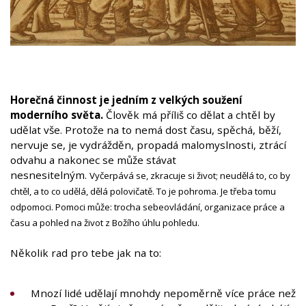
Horečná činnost je jedním z velkých soužení
moderního světa.
Člověk má příliš co dělat a chtěl by
udělat vše. Protože na to nemá dost času, spěchá, běží,
nervuje se, je vydrážděn, propadá malomyslnosti, ztrácí
odvahu a nakonec se může stávat
nesnesitelným.
Vyčerpává se, zkracuje si život; neudělá to, co by
chtěl, a to co udělá, dělá polovičatě. To je pohroma. Je třeba tomu
odpomoci. Pomoci může: trocha sebeovládání, organizace práce a
času a pohled na život z Božího úhlu pohledu.
Několik rad pro tebe jak na to:
Mnozí lidé udělají mnohdy nepoměrně více práce než