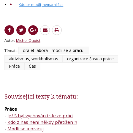
Kdo se modlí, nemarní čas
Autor:
Michel Quoist
ora et labora - modli se a pracuj
Témata:
aktivismus, workholismus
organizace času a práce
Práce
Čas
Související texty k tématu:
Práce
-
Ježíš byl vychován i skrze práci
-
Kdo z nás není někdy přetížen ?!
-
Modli se a pracuj