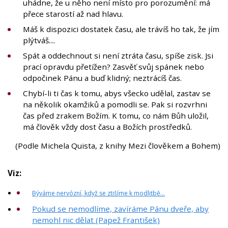
uhádne, že u něho není místo pro porozumění: má
přece starostí až nad hlavu.
Máš k dispozici dostatek času, ale trávíš ho tak, že jím
plýtváš....
Spát a oddechnout si není ztráta času, spíše zisk. Jsi
prací opravdu přetížen? Zasvěť svůj spánek nebo
odpočinek Pánu a buď klidný; neztrácíš čas.
Chybí-li ti čas k tomu, abys všecko udělal, zastav se
na několik okamžiků a pomodli se. Pak si rozvrhni
čas před zrakem Božím. K tomu, co nám Bůh uložil,
má člověk vždy dost času a Božích prostředků.
(Podle Michela Quista, z knihy Mezi člověkem a Bohem)
Viz:
Býváme nervózní, když se ztišíme k modlitbě…
Pokud se nemodlíme, zavíráme Pánu dveře, aby
nemohl nic dělat (Papež František)