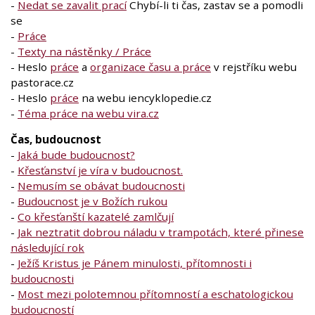
-
Nedat se zavalit prací
Chybí-li ti čas, zastav se a pomodli
se
-
Práce
-
Texty na nástěnky / Práce
- Heslo
práce
a
organizace času a práce
v rejstříku webu
pastorace.cz
- Heslo
práce
na webu iencyklopedie.cz
-
Téma práce na webu vira.cz
Čas, budoucnost
-
Jaká bude budoucnost?
-
Křesťanství je víra v budoucnost.
-
Nemusím se obávat budoucnosti
-
Budoucnost je v Božích rukou
-
Co křesťanští kazatelé zamlčují
-
Jak neztratit dobrou náladu v trampotách, které přinese
následující rok
-
Ježíš Kristus je Pánem minulosti, přítomnosti i
budoucnosti
-
Most mezi polotemnou přítomností a eschatologickou
budoucností