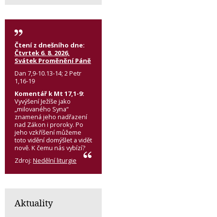
Čtení z dnešního dne:
Čtvrtek 6. 8. 2026,
Svátek Proměnění Páně
Dan 7,9-10.13-14; 2 Petr
1,16-19
Komentář k Mt 17,1-9:
Vyvýšení Ježíše jako
„milovaného Syna“
znamená jeho nadřazení
nad Zákon i proroky. Po
jeho vzkříšení můžeme
toto vidění domýšlet a vidět
nově. K čemu nás vybízí?
Zdroj:
Nedělní liturgie
Aktuality