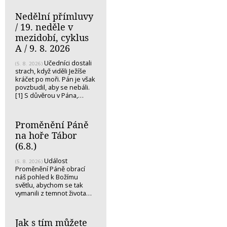
Nedělní přímluvy
/ 19. neděle v
mezidobí, cyklus
A / 9. 8. 2026
Učedníci dostali
(5. 8. 2026)
strach, když viděli Ježíše
kráčet po moři. Pán je však
povzbudil, aby se nebáli.
[1] S důvěrou v Pána,…
Proměnění Páně
na hoře Tábor
(6.8.)
Událost
(5. 8. 2026)
Proměnění Páně obrací
náš pohled k Božímu
světlu, abychom se tak
vymanili z temnot života…
Jak s tím můžete