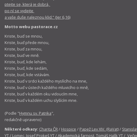
ptejte se, která je dobrá,
po ní se vydejte
a vaše duše naleznou klid.“ (Jer 6,16)
Motto webu pastorace.cz
Kriste, buď se mnou,
Kriste, buď přede mnou,
Kriste, buď za mnou,
Kriste, buď ve mně.
Kriste, buď, kde lehám,
Kriste, buď, kde sedám,
Kriste, buď, kde vstávám.
Kriste, buď v srdci každého myslícího na mne,
Kriste, buď v ústech každého mluvicího o mně,
Kriste, buď v každém oku vidoucím mne,
Kriste, buď v každém uchu slyšícím mne.
(Podle "
Hymnu sv. Patrika
",
redakčně upraveno)
Některé odkazy:
Charita ČR
/
Hospice
/
Papež Lev XIV. (RaVat)
/
Stanisla
YT
/
Lomec, Josef Prokeš YT
/
Akademická farnost, Tomáš Halík YT
/
Večer