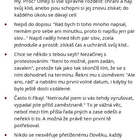
my. Proč? Umějí si vše správně rozdělit: chrání a hájí
svůj klid, anebo jsou schopni si jej znovu získat; do
každého úkolu se dávají celí.
Nepiš do dopisu: "Rád bych ti toho mnoho napsal,
nemám pro sebe ani minutku, proto ti napíšu jen pár
slov..." Napiš raději hned těch pár slov, zcela
jednoduše a prostě: získáš čas a uchráníš svůj klid...
Chce se někdo s tebou sejít? Nezačínej s
protestováním: "Není to možné, jsem zadán,
zavalen", protože tak jako tak skončíš tím, že se s
ním dohodneš na termínu. Řekni mu s úsměvem: "Ale
ano, rád" a nabídni mu první volné datum, i kdyby to
bylo ještě dosti vzdálené.
Často ti říkají: "Netroufal jsem si vás tehdy vyrušovat,
vypadal jste příliš zaměstnaně." To je vážná věc,
neboť mezi tím přišla řada jiných a zase odešli a
neřekli ti to. A možná že právě ten první tě
potřeboval.
Nikdo se nesvěřuje přetíženému člověku, každý