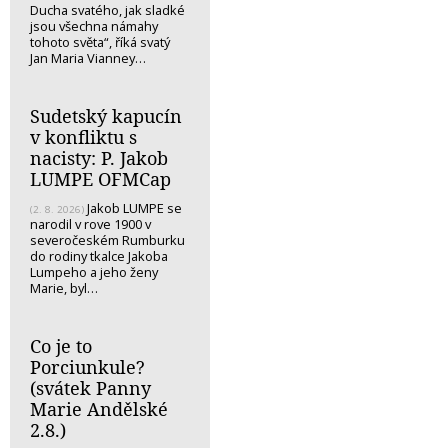
Ducha svatého, jak sladké
jsou všechna námahy
tohoto světa“, říká svatý
Jan Maria Vianney…
Sudetský kapucín
v konfliktu s
nacisty: P. Jakob
LUMPE OFMCap
Jakob LUMPE se
(2. 8. 2026)
narodil v rove 1900 v
severočeském Rumburku
do rodiny tkalce Jakoba
Lumpeho a jeho ženy
Marie, byl…
Co je to
Porciunkule?
(svátek Panny
Marie Andělské
2.8.)