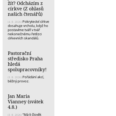
žít? Odcházím z
církve (Z ohlasů
našich čtenářů)
Pokrytectví církve
(4. 8. 2026)
dosahuje vrcholu, když ho
postavíme tváří v tvář
nekonečnému řetězci
církevních skandálů.
Pastorační
středisko Praha
hledá
spolupracovníky!
Pořádání akcí,
(3. 8. 2026)
běžný provoz.
Jan Maria
Vianney (svátek
4.8.)
“Má-li člověk
(3. 8. 2026)