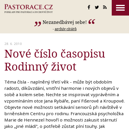
Nezanedbávej sebe!
-
archív citátů
28. 6. 2010
Nové číslo časopisu
Rodinný život
Téma čísla - naplněný třetí věk - může být obdobím
radosti, díkůvzdání, vnitřní harmonie i nových objevů v
sobě a kolem sebe. Nechte se inspirovat vyprávěním a
vzpomínáním otce Jana Rybáře, paní Fišerové a Kroupové.
Objevte nové možnosti setkávání seniorů při návštěvě v
brněnském Centru pro rodinu. Francouzská psycholožka
Marie de Hennezel hovoří o možnosti zakusit stárnutí
jako „jiné mládí“, o potřebě zůstat plní touhy. Jak