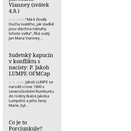
Vianney (svátek
4.8.)
“Má-li člověk
(3. 8. 2026)
Ducha svatého, jak sladké
jsou všechna námahy
tohoto světa“, říká svatý
Jan Maria Vianney…
Sudetský kapucín
v konfliktu s
nacisty: P. Jakob
LUMPE OFMCap
Jakob LUMPE se
(2. 8. 2026)
narodil v rove 1900 v
severočeském Rumburku
do rodiny tkalce Jakoba
Lumpeho a jeho ženy
Marie, byl…
Co je to
Porciunkule?