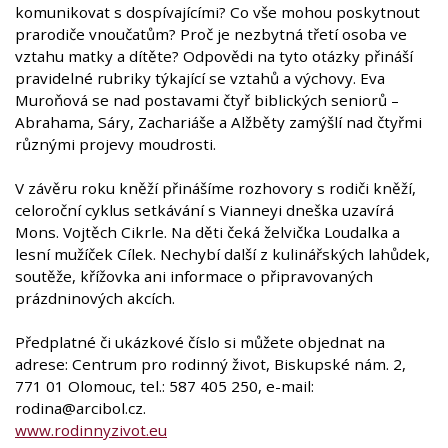
komunikovat s dospívajícími? Co vše mohou poskytnout
prarodiče vnoučatům? Proč je nezbytná třetí osoba ve
vztahu matky a dítěte? Odpovědi na tyto otázky přináší
pravidelné rubriky týkající se vztahů a výchovy. Eva
Muroňová se nad postavami čtyř biblických seniorů –
Abrahama, Sáry, Zachariáše a Alžběty zamýšlí nad čtyřmi
různými projevy moudrosti.
V závěru roku kněží přinášíme rozhovory s rodiči kněží,
celoroční cyklus setkávání s Vianneyi dneška uzavírá
Mons. Vojtěch Cikrle. Na děti čeká želvička Loudalka a
lesní mužíček Cílek. Nechybí další z kulinářských lahůdek,
soutěže, křížovka ani informace o připravovaných
prázdninových akcích.
Předplatné či ukázkové číslo si můžete objednat na
adrese: Centrum pro rodinný život, Biskupské nám. 2,
771 01 Olomouc, tel.: 587 405 250, e-mail:
rodina@arcibol.cz.
www.rodinnyzivot.eu