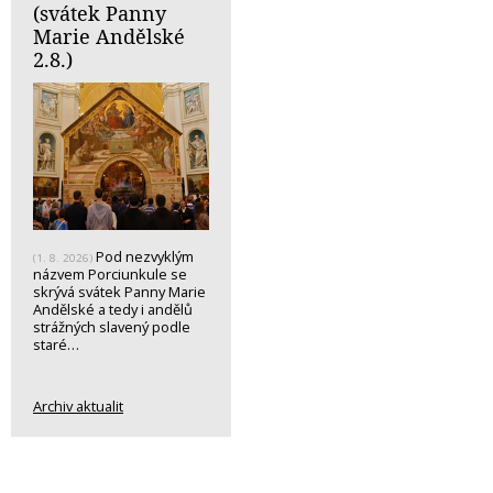
(svátek Panny
Marie Andělské
2.8.)
Pod nezvyklým
(1. 8. 2026)
názvem Porciunkule se
skrývá svátek Panny Marie
Andělské a tedy i andělů
strážných slavený podle
staré…
Archiv aktualit