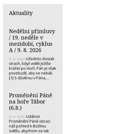
Aktuality
Nedělní přímluvy
/ 19. neděle v
mezidobí, cyklus
A / 9. 8. 2026
Učedníci dostali
(5. 8. 2026)
strach, když viděli Ježíše
kráčet po moři. Pán je však
povzbudil, aby se nebáli.
[1] S důvěrou v Pána,…
Proměnění Páně
na hoře Tábor
(6.8.)
Událost
(5. 8. 2026)
Proměnění Páně obrací
náš pohled k Božímu
světlu, abychom se tak