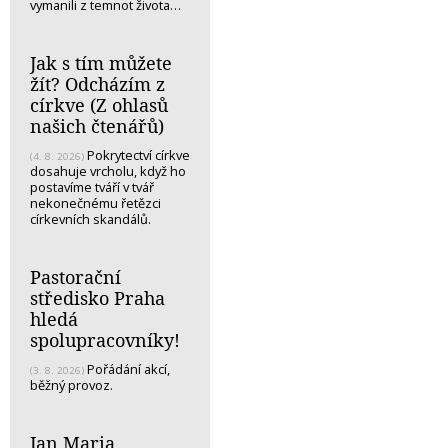
vymanili z temnot života…
Jak s tím můžete
žít? Odcházím z
církve (Z ohlasů
našich čtenářů)
Pokrytectví církve
(4. 8. 2026)
dosahuje vrcholu, když ho
postavíme tváří v tvář
nekonečnému řetězci
církevních skandálů.
Pastorační
středisko Praha
hledá
spolupracovníky!
Pořádání akcí,
(3. 8. 2026)
běžný provoz.
Jan Maria