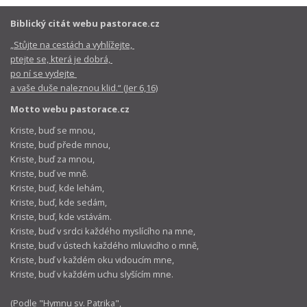
Biblický citát webu pastorace.cz
„Stůjte na cestách a vyhlížejte,
ptejte se, která je dobrá,
po ní se vydejte
a vaše duše naleznou klid.“ (Jer 6,16)
Motto webu pastorace.cz
Kriste, buď se mnou,
Kriste, buď přede mnou,
Kriste, buď za mnou,
Kriste, buď ve mně.
Kriste, buď, kde lehám,
Kriste, buď, kde sedám,
Kriste, buď, kde vstávám.
Kriste, buď v srdci každého myslícího na mne,
Kriste, buď v ústech každého mluvicího o mně,
Kriste, buď v každém oku vidoucím mne,
Kriste, buď v každém uchu slyšícím mne.
(Podle "
Hymnu sv. Patrika
",