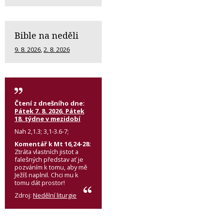
Bible na neděli
9. 8. 2026
,
2. 8. 2026
Čtení z dnešního dne:
Pátek 7. 8. 2026, Pátek
18. týdne v mezidobí
Nah 2,1.3; 3,1-3.6-7;
Komentář k Mt 16,24-28:
Ztráta vlastních jistot a
falešných představ ať je
pozváním k tomu, aby mě
Ježíš naplnil. Chci mu k
tomu dát prostor!
Zdroj:
Nedělní liturgie