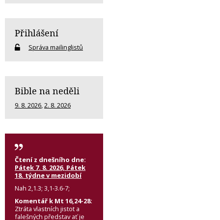
Přihlášení
Správa mailinglistů
Bible na neděli
9. 8. 2026
,
2. 8. 2026
Čtení z dnešního dne:
Pátek 7. 8. 2026, Pátek
18. týdne v mezidobí
Nah 2,1.3; 3,1-3.6-7;
Komentář k Mt 16,24-28:
Ztráta vlastních jistot a
falešných představ ať je