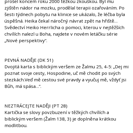
prošel koncem roku 2000 těžkou zkouškou. Byl mu
zjištěn nádor na mozku, prodělal terapii ozařováním. Po
šesti týdnech pobytu na klinice se ukázalo, že léčba byla
úspěšná. Heika čekal náročný návrat zpět na hřiště…
Svědectví Heiko Herrlicha o pomoci, kterou v nejtěžších
chvílích nalezl u Boha, najdete v novém letáčku série
„Nové perspektivy“.
PEVNÁ NADĚJE (DK 51)
Dvojitá karta s biblickým veršem ze Žalmu 25, 4-5: „Dej mi
poznat svoje cesty, Hospodine, uč mě chodit po svých
stezkách.Veď mě cestou své pravdy a vyučuj mě, vždyť jsi
Bůh, má spása…“.
NEZTRÁCEJTE NADĚJI (PT 28)
Kartička se slovy povzbuzení v těžkých chvílích a
biblickým veršem (Žalm 138, 3) je doplněna krátkou
modlitbou.