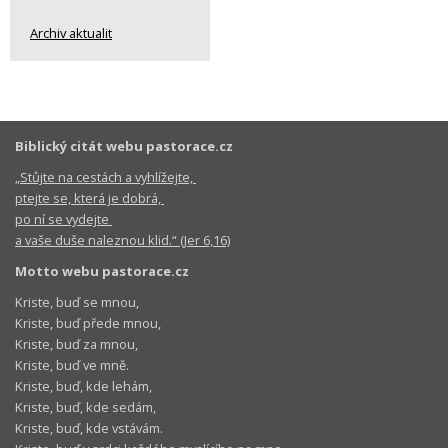
Archiv aktualit
Biblický citát webu pastorace.cz
„Stůjte na cestách a vyhlížejte,
ptejte se, která je dobrá,
po ní se vydejte
a vaše duše naleznou klid.“ (Jer 6,16)
Motto webu pastorace.cz
Kriste, buď se mnou,
Kriste, buď přede mnou,
Kriste, buď za mnou,
Kriste, buď ve mně.
Kriste, buď, kde lehám,
Kriste, buď, kde sedám,
Kriste, buď, kde vstávám.