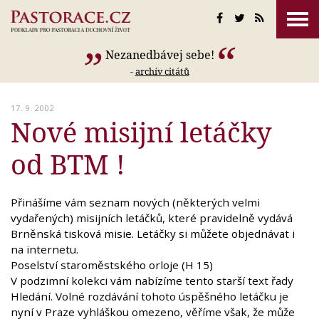
Nezanedbávej sebe!
-
archív citátů
17. 9. 2002
Nové misijní letáčky
od BTM !
Přinášíme vám seznam nových (některých velmi
vydařených) misijních letáčků, které pravidelně vydává
Brněnská tisková misie. Letáčky si můžete objednávat i
na internetu.
Poselství staroměstského orloje (H 15)
V podzimní kolekci vám nabízíme tento starší text řady
Hledání. Volné rozdávání tohoto úspěšného letáčku je
nyní v Praze vyhláškou omezeno, věříme však, že může