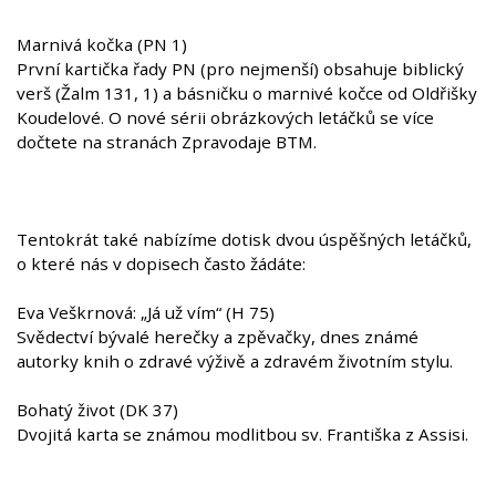
Marnivá kočka (PN 1)
První kartička řady PN (pro nejmenší) obsahuje biblický
verš (Žalm 131, 1) a básničku o marnivé kočce od Oldřišky
Koudelové. O nové sérii obrázkových letáčků se více
dočtete na stranách Zpravodaje BTM.
Tentokrát také nabízíme dotisk dvou úspěšných letáčků,
o které nás v dopisech často žádáte:
Eva Veškrnová: „Já už vím“ (H 75)
Svědectví bývalé herečky a zpěvačky, dnes známé
autorky knih o zdravé výživě a zdravém životním stylu.
Bohatý život (DK 37)
Dvojitá karta se známou modlitbou sv. Františka z Assisi.