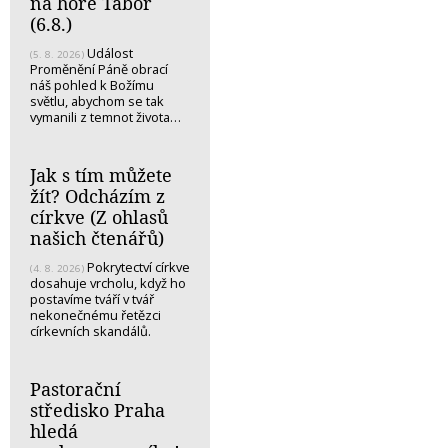
na hoře Tábor
(6.8.)
Událost
(5. 8. 2026)
Proměnění Páně obrací
náš pohled k Božímu
světlu, abychom se tak
vymanili z temnot života…
Jak s tím můžete
žít? Odcházím z
církve (Z ohlasů
našich čtenářů)
Pokrytectví církve
(4. 8. 2026)
dosahuje vrcholu, když ho
postavíme tváří v tvář
nekonečnému řetězci
církevních skandálů.
Pastorační
středisko Praha
hledá