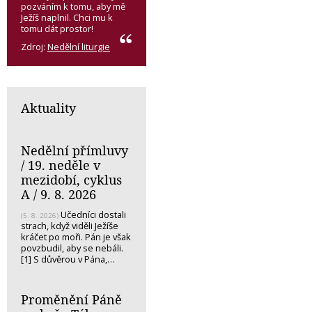
pozváním k tomu, aby mě
Ježíš naplnil. Chci mu k
tomu dát prostor!
Zdroj:
Nedělní liturgie
Aktuality
Nedělní přímluvy
/ 19. neděle v
mezidobí, cyklus
A / 9. 8. 2026
Učedníci dostali
(5. 8. 2026)
strach, když viděli Ježíše
kráčet po moři. Pán je však
povzbudil, aby se nebáli.
[1] S důvěrou v Pána,…
Proměnění Páně