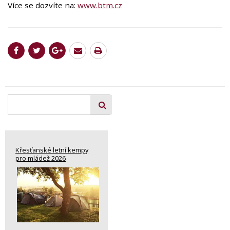
Více se dozvíte na:
www.btm.cz
Křesťanské letní kempy
pro mládež 2026