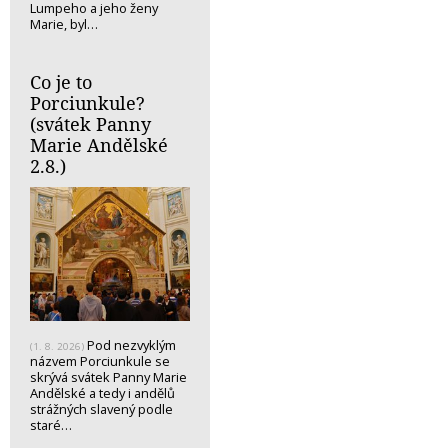
Lumpeho a jeho ženy
Marie, byl…
Co je to
Porciunkule?
(svátek Panny
Marie Andělské
2.8.)
Pod nezvyklým
(1. 8. 2026)
názvem Porciunkule se
skrývá svátek Panny Marie
Andělské a tedy i andělů
strážných slavený podle
staré…