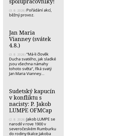
spolupracovníky!
Pořádání akcí,
(3. 8. 2026)
běžný provoz.
Jan Maria
Vianney (svátek
4.8.)
“Má-li člověk
(3. 8. 2026)
Ducha svatého, jak sladké
jsou všechna námahy
tohoto světa“, říká svatý
Jan Maria Vianney…
Sudetský kapucín
v konfliktu s
nacisty: P. Jakob
LUMPE OFMCap
Jakob LUMPE se
(2. 8. 2026)
narodil v rove 1900 v
severočeském Rumburku
do rodiny tkalce Jakoba