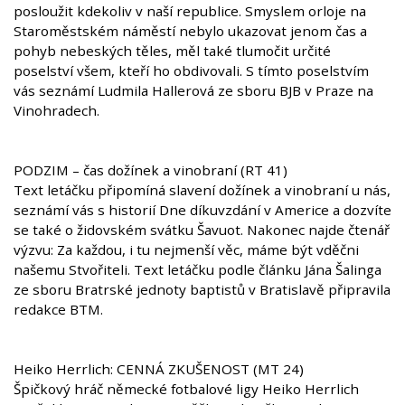
posloužit kdekoliv v naší republice. Smyslem orloje na
Staroměstském náměstí nebylo ukazovat jenom čas a
pohyb nebeských těles, měl také tlumočit určité
poselství všem, kteří ho obdivovali. S tímto poselstvím
vás seznámí Ludmila Hallerová ze sboru BJB v Praze na
Vinohradech.
PODZIM – čas dožínek a vinobraní (RT 41)
Text letáčku připomíná slavení dožínek a vinobraní u nás,
seznámí vás s historií Dne díkuvzdání v Americe a dozvíte
se také o židovském svátku Šavuot. Nakonec najde čtenář
výzvu: Za každou, i tu nejmenší věc, máme být vděčni
našemu Stvořiteli. Text letáčku podle článku Jána Šalinga
ze sboru Bratrské jednoty baptistů v Bratislavě připravila
redakce BTM.
Heiko Herrlich: CENNÁ ZKUŠENOST (MT 24)
Špičkový hráč německé fotbalové ligy Heiko Herrlich