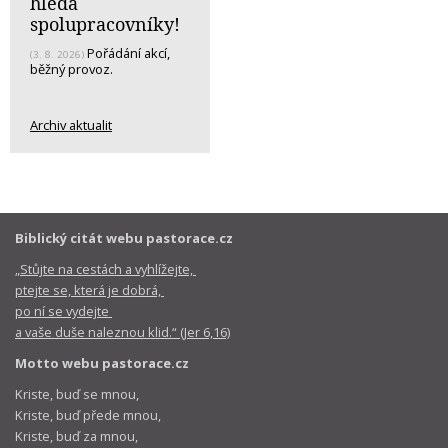
hledá
spolupracovníky!
Pořádání akcí,
(3. 8. 2026)
běžný provoz.
Archiv aktualit
Biblický citát webu pastorace.cz
„Stůjte na cestách a vyhlížejte,
ptejte se, která je dobrá,
po ní se vydejte
a vaše duše naleznou klid.“ (Jer 6,16)
Motto webu pastorace.cz
Kriste, buď se mnou,
Kriste, buď přede mnou,
Kriste, buď za mnou,