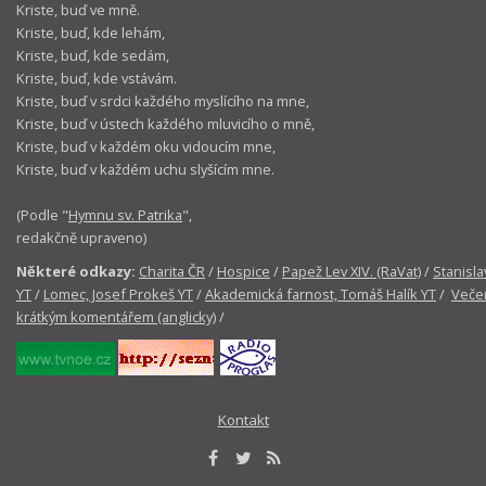
Kriste, buď ve mně.
Kriste, buď, kde lehám,
Kriste, buď, kde sedám,
Kriste, buď, kde vstávám.
Kriste, buď v srdci každého myslícího na mne,
Kriste, buď v ústech každého mluvicího o mně,
Kriste, buď v každém oku vidoucím mne,
Kriste, buď v každém uchu slyšícím mne.
(Podle "
Hymnu sv. Patrika
",
redakčně upraveno)
Některé odkazy:
Charita ČR
/
Hospice
/
Papež Lev XIV. (RaVat)
/
Stanisla
YT
/
Lomec, Josef Prokeš YT
/
Akademická farnost, Tomáš Halík YT
/
Večer
krátkým komentářem (anglicky)
/
Kontakt