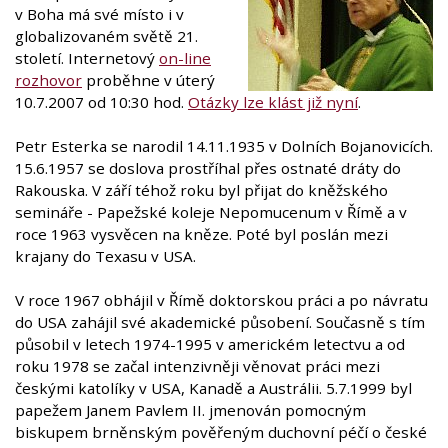
v Boha má své místo i v
globalizovaném světě 21.
století. Internetový
on-line
rozhovor
proběhne v úterý
10.7.2007 od 10:30 hod.
Otázky lze klást již nyní
.
Petr Esterka se narodil 14.11.1935 v Dolních Bojanovicích.
15.6.1957 se doslova prostříhal přes ostnaté dráty do
Rakouska. V září téhož roku byl přijat do kněžského
semináře - Papežské koleje Nepomucenum v Římě a v
roce 1963 vysvěcen na kněze. Poté byl poslán mezi
krajany do Texasu v USA.
V roce 1967 obhájil v Římě doktorskou práci a po návratu
do USA zahájil své akademické působení. Současně s tím
působil v letech 1974-1995 v americkém letectvu a od
roku 1978 se začal intenzivněji věnovat práci mezi
českými katolíky v USA, Kanadě a Austrálii. 5.7.1999 byl
papežem Janem Pavlem II. jmenován pomocným
biskupem brněnským pověřeným duchovní péčí o české