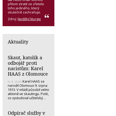
přitom ztratit ze zřetele
toho jediného, který
skutečně zachraňuje.
Zdroj:
Nedělní liturgie
Aktuality
Skaut, katolík a
odbojář proti
nacistům: Karel
HAAS z Olomouce
Karel HAAS se
(9. 8. 2026)
narodil Olomouci 9. srpna
1913. V mládí působil velmi
aktivně ve skautingu. Poté,
co vystudoval učitelský…
Odpírač služby v