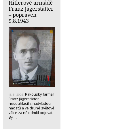
Hitlerově armádě
Franz Jägerstätter
– popraven
9.8.1943
Rakouský farmář
(8. 8. 2026)
Franz Jägerstätter
nesouhlasil s nadvládou
nacistů a ve druhé světové
válce za ně odmítl bojovat.
Byl…