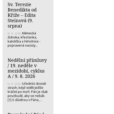
Sv. Terezie
Benedikta od
Kříže – Edita
Steinová (9.
srpna)
Německá
(8. 8. 2026)
židovka, křesťanka,
katolička a řeholnice -
popravená nacisty...
Nedělní přímluvy
/ 19. neděle v
mezidobí, cyklus
A / 9. 8. 2026
Učedníci dostali
(5. 8. 2026)
strach, když viděli Ježíše
kráčet po moři. Pán je však
povzbudil, aby se nebáli.
[1] S důvěrou v Pána,…