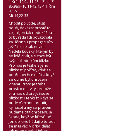
1 Král 19,9a.11-13a; Žalm Žl
85,9ab+10.11-12.13-14; Řím
9,1-5
Mt 14,22-33
Chodit po vodě, utišit
bouři, dokázat prostě to,
co jiní jen tak nedokážou –
to by řada lidí považovala
za účinnou propagaci víry.
Ježíš to ale tak nevidí.
Nedělá kousky, kterým by
se lidé divili, ale chce být
svým učedníkům blízko.
Pro nás je těžké s jeho
blízkostí počítat, když se
bouře nechce utišit a když
se cítíme být ohroženi
vlnami. Proto je třeba
prosit o dar víry, protože
víra nás udrží v Ježíšově
blízkosti i tenkrát, když se
bude všechno hroutit,
kymácet a my se právem
budeme cítit ohroženi. Je
škoda, když se křesťané
jen do krve hádají o to, zda
se mají věci v církvi dělat
tak nebo onak. Mohou