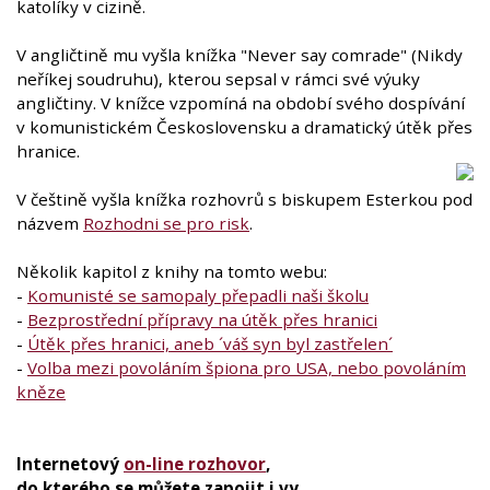
katolíky v cizině.
V angličtině mu vyšla knížka "Never say comrade" (Nikdy
neříkej soudruhu), kterou sepsal v rámci své výuky
angličtiny. V knížce vzpomíná na období svého dospívání
v komunistickém Československu a dramatický útěk přes
hranice.
V češtině vyšla knížka rozhovrů s biskupem Esterkou pod
názvem
Rozhodni se pro risk
.
Několik kapitol z knihy na tomto webu:
-
Komunisté se samopaly přepadli naši školu
-
Bezprostřední přípravy na útěk přes hranici
-
Útěk přes hranici, aneb ´váš syn byl zastřelen´
-
Volba mezi povoláním špiona pro USA, nebo povoláním
kněze
Internetový
on-line rozhovor
,
do kterého se můžete zapojit i vy,