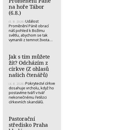
Proměnění Páně
na hoře Tábor
(6.8.)
Událost
(5. 8. 2026)
Proměnění Páně obrací
náš pohled k Božímu
světlu, abychom se tak
vymanili z temnot života…
Jak s tím můžete
žít? Odcházím z
církve (Z ohlasů
našich čtenářů)
Pokrytectví církve
(4. 8. 2026)
dosahuje vrcholu, když ho
postavíme tváří v tvář
nekonečnému řetězci
církevních skandálů.
Pastorační
středisko Praha