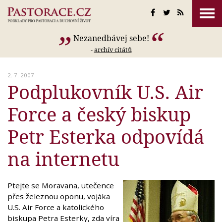
Nezanedbávej sebe!
-
archív citátů
2. 7. 2007
Podplukovník U.S. Air
Force a český biskup
Petr Esterka odpovídá
na internetu
Ptejte se Moravana, utečence
přes železnou oponu, vojáka
U.S. Air Force a katolického
biskupa Petra Esterky, zda víra