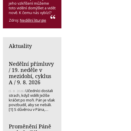
jeho vzkříšení můžeme
toto vidění domýšlet a vidět
nově. K čemu nás vybízí?
Zdroj:
Nedělní liturgie
Aktuality
Nedělní přímluvy
/ 19. neděle v
mezidobí, cyklus
A / 9. 8. 2026
Učedníci dostali
(5. 8. 2026)
strach, když viděli Ježíše
kráčet po moři. Pán je však
povzbudil, aby se nebáli.
[1] S důvěrou v Pána,…
Proměnění Páně