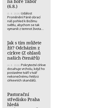
na hoře Tábor
(6.8.)
Událost
(5. 8. 2026)
Proměnění Páně obrací
náš pohled k Božímu
světlu, abychom se tak
vymanili z temnot života…
Jak s tím můžete
žít? Odcházím z
církve (Z ohlasů
našich čtenářů)
Pokrytectví církve
(4. 8. 2026)
dosahuje vrcholu, když ho
postavíme tváří v tvář
nekonečnému řetězci
církevních skandálů.
Pastorační
středisko Praha
hledá