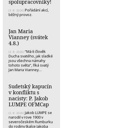
spolupracovníky!
Pořádání akcí,
(3. 8. 2026)
běžný provoz.
Jan Maria
Vianney (svátek
4.8.)
“Má-li člověk
(3. 8. 2026)
Ducha svatého, jak sladké
jsou všechna námahy
tohoto světa“, říká svatý
Jan Maria Vianney…
Sudetský kapucín
v konfliktu s
nacisty: P. Jakob
LUMPE OFMCap
Jakob LUMPE se
(2. 8. 2026)
narodil v rove 1900 v
severočeském Rumburku
do rodiny tkalce Jakoba