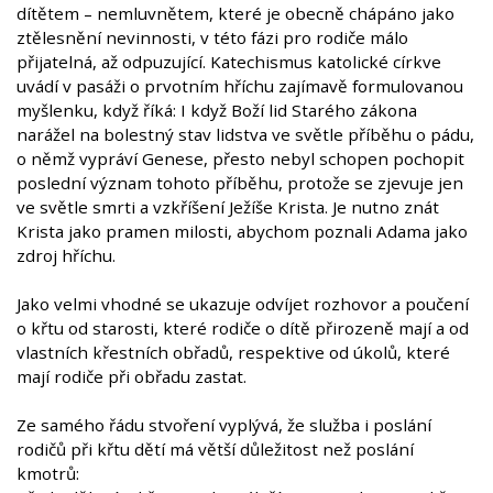
dítětem – nemluvnětem, které je obecně chápáno jako
ztělesnění nevinnosti, v této fázi pro rodiče málo
přijatelná, až odpuzující. Katechismus katolické církve
uvádí v pasáži o prvotním hříchu zajímavě formulovanou
myšlenku, když říká: I když Boží lid Starého zákona
narážel na bolestný stav lidstva ve světle příběhu o pádu,
o němž vypráví Genese, přesto nebyl schopen pochopit
poslední význam tohoto příběhu, protože se zjevuje jen
ve světle smrti a vzkříšení Ježíše Krista. Je nutno znát
Krista jako pramen milosti, abychom poznali Adama jako
zdroj hříchu.
Jako velmi vhodné se ukazuje odvíjet rozhovor a poučení
o křtu od starosti, které rodiče o dítě přirozeně mají a od
vlastních křestních obřadů, respektive od úkolů, které
mají rodiče při obřadu zastat.
Ze samého řádu stvoření vyplývá, že služba i poslání
rodičů při křtu dětí má větší důležitost než poslání
kmotrů: