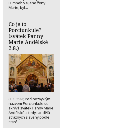
Lumpeho a jeho ženy
Marie, byl…
Co je to
Porciunkule?
(svátek Panny
Marie Andělské
2.8.)
Pod nezvyklým
(1. 8. 2026)
názvem Porciunkule se
skrývá svátek Panny Marie
Andělské a tedy i andělů
strážných slavený podle
staré…