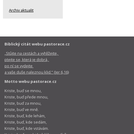
Archiv aktualit
Biblický citát webu pastorace.cz
„Stůjte na cestách a vyhlížejte,
ptejte se, která je dobrá,
po ní se vydejte
a vaše duše naleznou klid.“ (Jer 6,16)
Motto webu pastorace.cz
Kriste, buď se mnou,
Kriste, buď přede mnou,
Kriste, buď za mnou,
Kriste, buď ve mně.
Kriste, buď, kde lehám,
Kriste, buď, kde sedám,
Kriste, buď, kde vstávám.