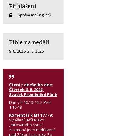
Přihlášení
Správa mailinglistů
Bible na neděli
9. 8. 2026
,
2. 8. 2026
Čtení z dnešního dne:
Čtvrtek 6. 8. 2026,
Svátek Proměnění Páně
Dan 7,9-10.13-14; 2 Petr
1,16-19
Komentář k Mt 17,1-9:
Vyvýšení Ježíše jako
„milovaného Syna“
znamená jeho nadřazení
nad Zákon i proroky. Po