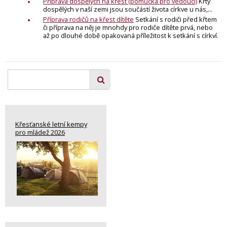
Příprava dospělých na křest (pomůcka pro vedoucí)
Křty
dospělých v naší zemi jsou součástí života církve u nás,...
Příprava rodičů na křest dítěte
Setkání s rodiči před křtem
či příprava na něj je mnohdy pro rodiče dítěte prvá, nebo
až po dlouhé době opakovaná příležitost k setkání s církví.
Křesťanské letní kempy
pro mládež 2026