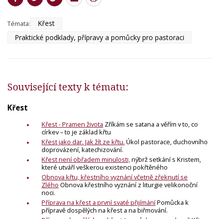
Křest
Témata:
Praktické podklady, přípravy a pomůcky pro pastoraci
Související texty k tématu:
Křest
Křest - Pramen života
Zříkám se satana a věřím v to, co
církev – to je základ křtu
Křest jako dar. Jak žít ze křtu.
Úkol pastorace, duchovního
doprovázení, katechizování.
Křest není obřadem minulosti,
nýbrž setkání s Kristem,
které utváří veškerou existenci pokřtěného
Obnova křtu, křestního vyznání včetně zřeknutí se
Zlého
Obnova křestního vyznání z liturgie velikonoční
noci.
Příprava na křest a první svaté přijímání
Pomůcka k
přípravě dospělých na křest a na biřmování.