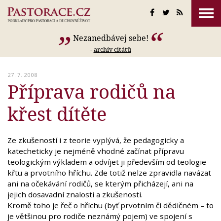
Nezanedbávej sebe!
-
archív citátů
27. 7. 2008
Příprava rodičů na
křest dítěte
Ze zkušeností i z teorie vyplývá, že pedagogicky a
katecheticky je nejméně vhodné začínat přípravu
teologickým výkladem a odvíjet ji především od teologie
křtu a prvotního hříchu. Zde totiž nelze zpravidla navázat
ani na očekávání rodičů, se kterým přicházejí, ani na
jejich dosavadní znalosti a zkušenosti.
Kromě toho je řeč o hříchu (byť prvotním či dědičném – to
je většinou pro rodiče neznámý pojem) ve spojení s