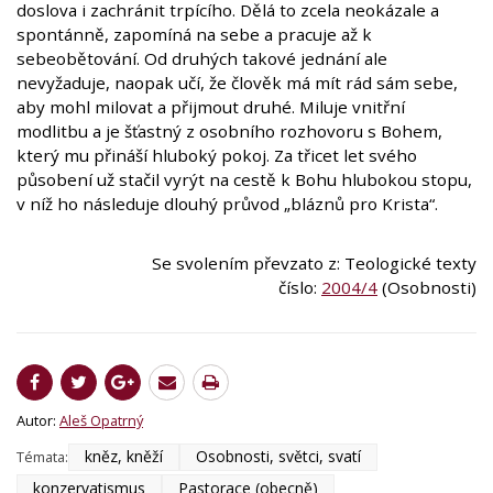
doslova i zachránit trpícího. Dělá to zcela neokázale a
spontánně, zapomíná na sebe a pracuje až k
sebeobětování. Od druhých takové jednání ale
nevyžaduje, naopak učí, že člověk má mít rád sám sebe,
aby mohl milovat a přijmout druhé. Miluje vnitřní
modlitbu a je šťastný z osobního rozhovoru s Bohem,
který mu přináší hluboký pokoj. Za třicet let svého
působení už stačil vyrýt na cestě k Bohu hlubokou stopu,
v níž ho následuje dlouhý průvod „bláznů pro Krista“.
Se svolením převzato z: Teologické texty
číslo:
2004/4
(Osobnosti)
Autor:
Aleš Opatrný
kněz, kněží
Osobnosti, světci, svatí
Témata:
konzervatismus
Pastorace (obecně)