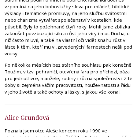
vzpomíná na jeho bohoslužby slova pro mládež, biblické
výklady i tematické promluvy, na jeho službu svátostmi
nebo charizma vytvářet společenství v kostelích, kde
působil. Byly to požehnané čtyři roky. Mohli jsme zblízka
zakoušet povzbuzující sílu a růst jeho víry i moc Ducha, o
níž často mluvil, a také na vlastní oči vidět snahu růst v
lásce k těm, kteří mu v „zavedených“ farnostech nešli pod
vousy.
Po několika měsících bez státního souhlasu pak konečně
Toužim, v tzv. pohraničí, otevřená fara pro příchozí, oáza
pro jednotlivce, manžele, rodiny i různá společenství. Z té
doby si zejména vážím pracovitosti, houževnatosti a řádu
v jeho životě a také ochoty a lásky, s jakou vše konal.
Alice Grundová
Poznala jsem otce Aleše koncem roku 1990 ve