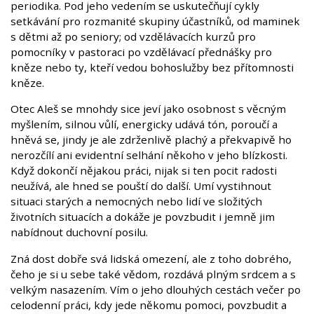
periodika. Pod jeho vedením se uskutečňují cykly
setkávání pro rozmanité skupiny účastníků, od maminek
s dětmi až po seniory; od vzdělávacích kurzů pro
pomocníky v pastoraci po vzdělávací přednášky pro
kněze nebo ty, kteří vedou bohoslužby bez přítomnosti
kněze.
Otec Aleš se mnohdy sice jeví jako osobnost s věcným
myšlením, silnou vůlí, energicky udává tón, poroučí a
hněvá se, jindy je ale zdrženlivě plachý a překvapivě ho
nerozčílí ani evidentní selhání někoho v jeho blízkosti.
Když dokončí nějakou práci, nijak si ten pocit radosti
neužívá, ale hned se pouští do další. Umí vystihnout
situaci starých a nemocných nebo lidí ve složitých
životních situacích a dokáže je povzbudit i jemně jim
nabídnout duchovní posilu.
Zná dost dobře svá lidská omezení, ale z toho dobrého,
čeho je si u sebe také vědom, rozdává plným srdcem a s
velkým nasazením. Vím o jeho dlouhých cestách večer po
celodenní práci, kdy jede někomu pomoci, povzbudit a