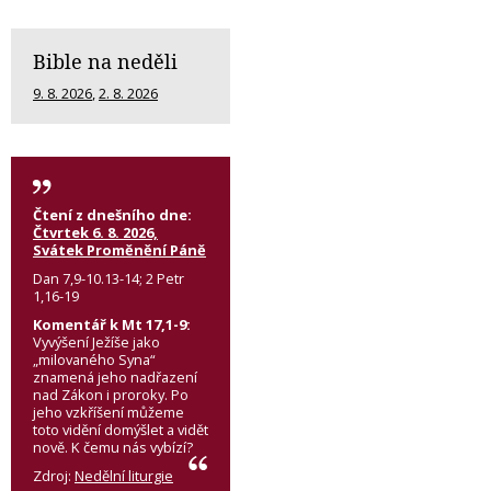
Bible na neděli
9. 8. 2026
,
2. 8. 2026
Čtení z dnešního dne:
Čtvrtek 6. 8. 2026,
Svátek Proměnění Páně
Dan 7,9-10.13-14; 2 Petr
1,16-19
Komentář k Mt 17,1-9:
Vyvýšení Ježíše jako
„milovaného Syna“
znamená jeho nadřazení
nad Zákon i proroky. Po
jeho vzkříšení můžeme
toto vidění domýšlet a vidět
nově. K čemu nás vybízí?
Zdroj:
Nedělní liturgie