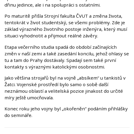
dřinu jedince, ale i na spolupráci s ostatními.
Po maturitě přišla Strojní fakulta ČVUT a změna života,
tentokrát v život studentský, se všemi problémy. Zde je
základ výrazného životního postoje inženýra, který musí
situaci vyhodnotit a přijmout reálné závěry.
Etapa večerního studia spadá do období začínajících
změn v naší zemi a také zasedání koncilu, jehož ohlasy se
tu a tam do Prahy dostávaly. Spadají sem také první
kontakty s výraznými katolickými osobnostmi.
Jako většina strojařů byl na vojně „absíkem“ u tankistů v
Žatci. Vojenské prostředí bylo samo o sobě další
neznámou oblastí a velitelská pozice jinakost do určité
míry ještě umocňovala.
Konec roku jeho vojny byl „okořeněn“ podáním přihlášky
do semináře.