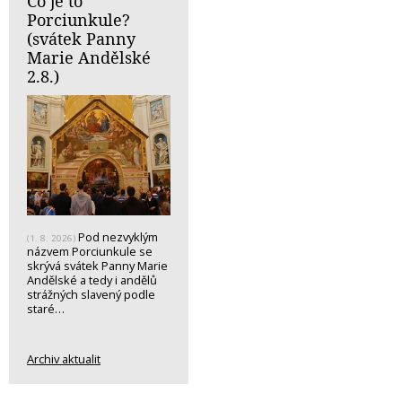
Co je to
Porciunkule?
(svátek Panny
Marie Andělské
2.8.)
Pod nezvyklým
(1. 8. 2026)
názvem Porciunkule se
skrývá svátek Panny Marie
Andělské a tedy i andělů
strážných slavený podle
staré…
Archiv aktualit