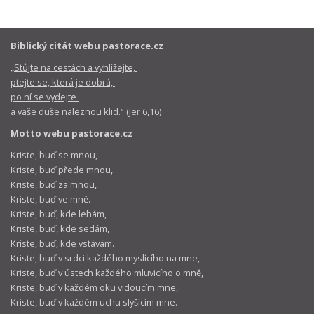
Biblický citát webu pastorace.cz
„Stůjte na cestách a vyhlížejte,
ptejte se, která je dobrá,
po ní se vydejte
a vaše duše naleznou klid.“ (Jer 6,16)
Motto webu pastorace.cz
Kriste, buď se mnou,
Kriste, buď přede mnou,
Kriste, buď za mnou,
Kriste, buď ve mně.
Kriste, buď, kde lehám,
Kriste, buď, kde sedám,
Kriste, buď, kde vstávám.
Kriste, buď v srdci každého myslícího na mne,
Kriste, buď v ústech každého mluvicího o mně,
Kriste, buď v každém oku vidoucím mne,
Kriste, buď v každém uchu slyšícím mne.