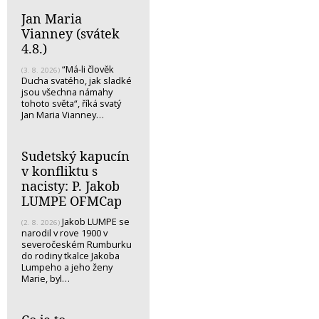
Jan Maria
Vianney (svátek
4.8.)
“Má-li člověk
(3. 8. 2026)
Ducha svatého, jak sladké
jsou všechna námahy
tohoto světa“, říká svatý
Jan Maria Vianney…
Sudetský kapucín
v konfliktu s
nacisty: P. Jakob
LUMPE OFMCap
Jakob LUMPE se
(2. 8. 2026)
narodil v rove 1900 v
severočeském Rumburku
do rodiny tkalce Jakoba
Lumpeho a jeho ženy
Marie, byl…