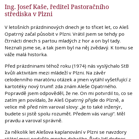
Ing. Josef Kaše, ředitel Pastoračního
střediska v Plzni
V letošních prázdninových dnech je to třicet let, co Aleš
Opatrný začal působit v Plzni. Vrátil jsem se tehdy po
čtrnácti dnech s partou mladých z hor a on byl tady.
Neznali jsme se, a tak jsem byl na něj zvědavý. K tomu se
váže malá historka.
Před prázdninami téhož roku (1974) nás vyslýchalo StB
kvůli aktivitám mezi mládeží v Plzni. Na závěr
celodenního maratónu otázek a jmen vytáhl vyšetřující z
kartotéky nový trumf: zda znám Aleše Opatrného.
Popravdě jsem odpověděl, že ne. On mi potvrdil to, co se
zatím jen povídalo, že Aleš Opatrný přijde do Plzně, a
velice mě před ním varoval slovy: „Je to také inženýr,
budete si jistě spolu rozumět. Předem vás varuji“. Měl
pravdu a varoval správně.
Za několik let Alešova kaplanování v Plzni se navzdory
státní moci podařilo mnoho dobrého. Řada lidí dodnes