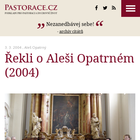
Nezanedbávej sebe!
-
archív citátů
3. 3. 2004 ,
Aleš Opatrný
Řekli o Aleši Opatrném
(2004)