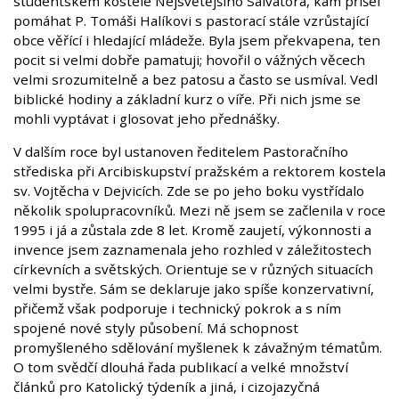
studentském kostele Nejsvětějšího Salvátora, kam přišel
pomáhat P. Tomáši Halíkovi s pastorací stále vzrůstající
obce věřící i hledající mládeže. Byla jsem překvapena, ten
pocit si velmi dobře pamatuji; hovořil o vážných věcech
velmi srozumitelně a bez patosu a často se usmíval. Vedl
biblické hodiny a základní kurz o víře. Při nich jsme se
mohli vyptávat i glosovat jeho přednášky.
V dalším roce byl ustanoven ředitelem Pastoračního
střediska při Arcibiskupství pražském a rektorem kostela
sv. Vojtěcha v Dejvicích. Zde se po jeho boku vystřídalo
několik spolupracovníků. Mezi ně jsem se začlenila v roce
1995 i já a zůstala zde 8 let. Kromě zaujetí, výkonnosti a
invence jsem zaznamenala jeho rozhled v záležitostech
církevních a světských. Orientuje se v různých situacích
velmi bystře. Sám se deklaruje jako spíše konzervativní,
přičemž však podporuje i technický pokrok a s ním
spojené nové styly působení. Má schopnost
promyšleného sdělování myšlenek k závažným tématům.
O tom svědčí dlouhá řada publikací a velké množství
článků pro Katolický týdeník a jiná, i cizojazyčná