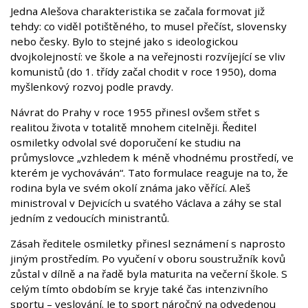
Jedna Alešova charakteristika se začala formovat již
tehdy: co viděl potištěného, to musel přečíst, slovensky
nebo česky. Bylo to stejné jako s ideologickou
dvojkolejností: ve škole a na veřejnosti rozvíjející se vliv
komunistů (do 1. třídy začal chodit v roce 1950), doma
myšlenkový rozvoj podle pravdy.
Návrat do Prahy v roce 1955 přinesl ovšem střet s
realitou života v totalitě mnohem citelněji. Ředitel
osmiletky odvolal své doporučení ke studiu na
průmyslovce „vzhledem k méně vhodnému prostředí, ve
kterém je vychováván“. Tato formulace reaguje na to, že
rodina byla ve svém okolí známa jako věřící. Aleš
ministroval v Dejvicích u svatého Václava a záhy se stal
jedním z vedoucích ministrantů.
Zásah ředitele osmiletky přinesl seznámení s naprosto
jiným prostředím. Po vyučení v oboru soustružník kovů
zůstal v dílně a na řadě byla maturita na večerní škole. S
celým tímto obdobím se kryje také čas intenzivního
sportu – veslování. Je to sport náročný na odvedenou