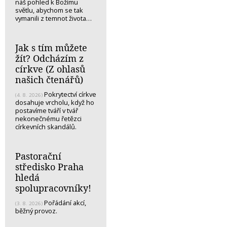
náš pohled k Božímu
světlu, abychom se tak
vymanili z temnot života…
Jak s tím můžete
žít? Odcházím z
církve (Z ohlasů
našich čtenářů)
Pokrytectví církve
(4. 8. 2026)
dosahuje vrcholu, když ho
postavíme tváří v tvář
nekonečnému řetězci
církevních skandálů.
Pastorační
středisko Praha
hledá
spolupracovníky!
Pořádání akcí,
(3. 8. 2026)
běžný provoz.