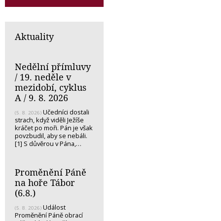
Aktuality
Nedělní přímluvy
/ 19. neděle v
mezidobí, cyklus
A / 9. 8. 2026
Učedníci dostali
(5. 8. 2026)
strach, když viděli Ježíše
kráčet po moři. Pán je však
povzbudil, aby se nebáli.
[1] S důvěrou v Pána,…
Proměnění Páně
na hoře Tábor
(6.8.)
Událost
(5. 8. 2026)
Proměnění Páně obrací