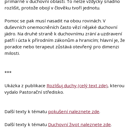
primárně v duchovní oblasti. To nelze vždycky snadno
rozlišit, protože obojí v člověku tvoří jednotu.
Pomoc se pak musí nasadit na obou rovinách. V
duševních onemocněních často vězí nějaké duchovní
jádro. Na druhé straně k duchovnímu zrání a uzdravení
patří i úcta k přírodním zákonům a hranicím; hlavní je, že
poradce nebo terapeut zůstává otevřený pro dimenzi
milosti.
***
Ukázka z publikace
Rozlišuj duchy (celý text zde)
, kterou
vydalo Pastorační středisko.
Další texty k tématu
pokušení naleznete zde
.
Další texty k tématu
Duchovní život naleznete zde
.