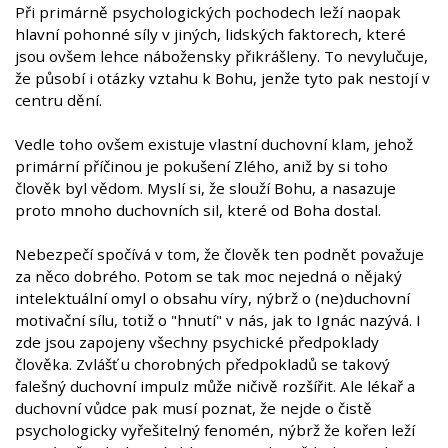
Při primárně psychologických pochodech leží naopak
hlavní pohonné síly v jiných, lidských faktorech, které
jsou ovšem lehce nábožensky přikrášleny. To nevylučuje,
že působí i otázky vztahu k Bohu, jenže tyto pak nestojí v
centru dění.
Vedle toho ovšem existuje vlastní duchovní klam, jehož
primární příčinou je pokušení Zlého, aniž by si toho
člověk byl vědom. Myslí si, že slouží Bohu, a nasazuje
proto mnoho duchovních sil, které od Boha dostal.
Nebezpečí spočívá v tom, že člověk ten podnět považuje
za něco dobrého. Potom se tak moc nejedná o nějaký
intelektuální omyl o obsahu víry, nýbrž o (ne)duchovní
motivační sílu, totiž o "hnutí" v nás, jak to Ignác nazývá. I
zde jsou zapojeny všechny psychické předpoklady
člověka. Zvlášť u chorobných předpokladů se takový
falešný duchovní impulz může ničivě rozšířit. Ale lékař a
duchovní vůdce pak musí poznat, že nejde o čistě
psychologicky vyřešitelný fenomén, nýbrž že kořen leží