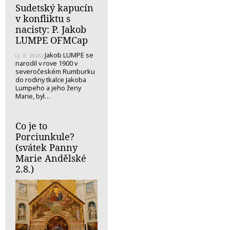
Sudetský kapucín
v konfliktu s
nacisty: P. Jakob
LUMPE OFMCap
Jakob LUMPE se
(2. 8. 2026)
narodil v rove 1900 v
severočeském Rumburku
do rodiny tkalce Jakoba
Lumpeho a jeho ženy
Marie, byl…
Co je to
Porciunkule?
(svátek Panny
Marie Andělské
2.8.)