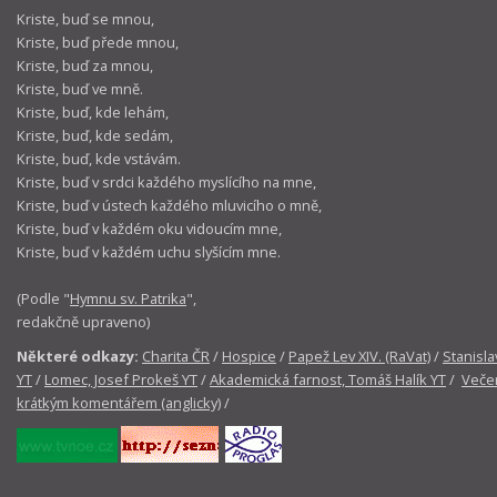
Kriste, buď se mnou,
Kriste, buď přede mnou,
Kriste, buď za mnou,
Kriste, buď ve mně.
Kriste, buď, kde lehám,
Kriste, buď, kde sedám,
Kriste, buď, kde vstávám.
Kriste, buď v srdci každého myslícího na mne,
Kriste, buď v ústech každého mluvicího o mně,
Kriste, buď v každém oku vidoucím mne,
Kriste, buď v každém uchu slyšícím mne.
(Podle "
Hymnu sv. Patrika
",
redakčně upraveno)
Některé odkazy:
Charita ČR
/
Hospice
/
Papež Lev XIV. (RaVat)
/
Stanisla
YT
/
Lomec, Josef Prokeš YT
/
Akademická farnost, Tomáš Halík YT
/
Večer
krátkým komentářem (anglicky)
/