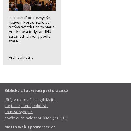
Pod nezvyklým
(1. 8. 2026)
názvem Porciunkule se
skrývá svátek Panny Marie
Andělské a tedy i andělů
strážných slavený podle
staré…
Archiv aktualit
Biblický citát webu pastorace.cz
„Stůjte na cestách a vyhlížejte,
ptejte se, která je dobrá,
po ní se vydejte
a vaše duše naleznou klid.“ (Jer 6,16)
Motto webu pastorace.cz