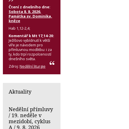
Čtení z dnešního dne:
Sobota 8. 8. 2026,
Památka sv. Dominika,
kněze
Hab 1,12-2,4;
Komentář k Mt 17,14-20:
Ježíšovo vybídnutí k větší
víře je návodem pro
přímluvnou modlitbu: i za
ty, kdo trpí rozpolceností
dnešního světa.
Zdroj:
Nedělní liturgie
Aktuality
Nedělní přímluvy
/ 19. neděle v
mezidobí, cyklus
A / 9. 8. 2026