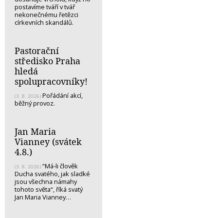
postavíme tváří v tvář
nekonečnému řetězci
církevních skandálů.
Pastorační
středisko Praha
hledá
spolupracovníky!
Pořádání akcí,
(3. 8. 2026)
běžný provoz.
Jan Maria
Vianney (svátek
4.8.)
“Má-li člověk
(3. 8. 2026)
Ducha svatého, jak sladké
jsou všechna námahy
tohoto světa“, říká svatý
Jan Maria Vianney…