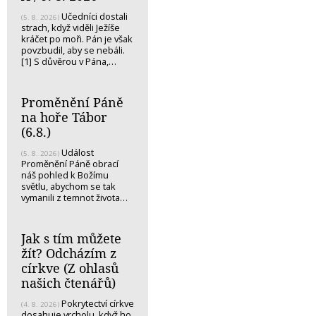
Učedníci dostali
(5. 8. 2026)
strach, když viděli Ježíše
kráčet po moři. Pán je však
povzbudil, aby se nebáli.
[1] S důvěrou v Pána,…
Proměnění Páně
na hoře Tábor
(6.8.)
Událost
(5. 8. 2026)
Proměnění Páně obrací
náš pohled k Božímu
světlu, abychom se tak
vymanili z temnot života…
Jak s tím můžete
žít? Odcházím z
církve (Z ohlasů
našich čtenářů)
Pokrytectví církve
(4. 8. 2026)
dosahuje vrcholu, když ho