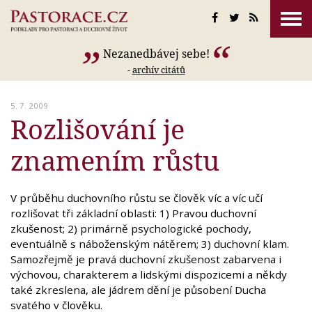
Nezanedbávej sebe!
-
archív citátů
5. 7. 2009
Rozlišování je
znamením růstu
V průběhu duchovního růstu se člověk víc a víc učí
rozlišovat tři základní oblasti: 1) Pravou duchovní
zkušenost; 2) primárně psychologické pochody,
eventuálně s náboženským nátěrem; 3) duchovní klam.
Samozřejmě je pravá duchovní zkušenost zabarvena i
výchovou, charakterem a lidskými dispozicemi a někdy
také zkreslena, ale jádrem dění je působení Ducha
svatého v člověku.