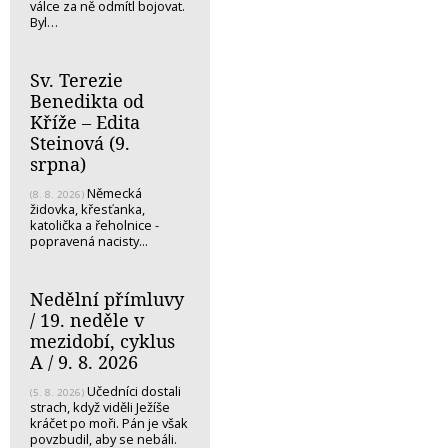
válce za ně odmítl bojovat.
Byl…
Sv. Terezie
Benedikta od
Kříže – Edita
Steinová (9.
srpna)
Německá
(8. 8. 2026)
židovka, křesťanka,
katolička a řeholnice -
popravená nacisty...
Nedělní přímluvy
/ 19. neděle v
mezidobí, cyklus
A / 9. 8. 2026
Učedníci dostali
(5. 8. 2026)
strach, když viděli Ježíše
kráčet po moři. Pán je však
povzbudil, aby se nebáli.