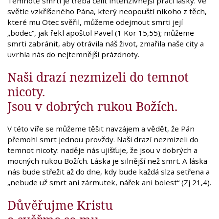
Temnotě smrti je třeba čelit intenzivnější prací lásky. Ve
světle vzkříšeného Pána, který neopouští nikoho z těch,
které mu Otec svěřil, můžeme odejmout smrti její
„bodec“, jak řekl apoštol Pavel (1 Kor 15,55); můžeme
smrti zabránit, aby otrávila náš život, zmařila naše city a
uvrhla nás do nejtemnější prázdnoty.
Naši drazí nezmizeli do temnot
nicoty.
Jsou v dobrých rukou Božích.
V této víře se můžeme těšit navzájem a vědět, že Pán
přemohl smrt jednou provždy. Naši drazí nezmizeli do
temnot nicoty: naděje nás ujišťuje, že jsou v dobrých a
mocných rukou Božích. Láska je silnější než smrt. A láska
nás bude střežit až do dne, kdy bude každá slza setřena a
„nebude už smrt ani zármutek, nářek ani bolest“ (Zj 21,4).
Důvěřujme Kristu