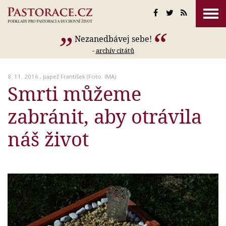
Nezanedbávej sebe!
-
archív citátů
8. 11. 2016 ,
papež František
(Foto: IMA)
Smrti můžeme
zabránit, aby otrávila
náš život