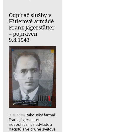
Odpírač služby v
Hitlerově armádě
Franz Jägerstätter
– popraven
9.8.1943
Rakouský farmář
(8. 8. 2026)
Franz Jägerstätter
nesouhlasil s nadvládou
nacistů a ve druhé světové