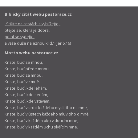
Biblický citát webu pastorace.cz
„Stůjte na cestách a vyhlížejte,
ptejte se, která je dobrá,
po ní se vydejte
a vaše duše naleznou klid.“ (Jer 6,16)
Motto webu pastorace.cz
Kriste, buď se mnou,
Kriste, buď přede mnou,
Kriste, buď za mnou,
Kriste, buď ve mně.
Kriste, buď, kde lehám,
Kriste, buď, kde sedám,
Kriste, buď, kde vstávám.
Kriste, buď v srdci každého myslícího na mne,
Kriste, buď v ústech každého mluvicího o mně,
Kriste, buď v každém oku vidoucím mne,
Kriste, buď v každém uchu slyšícím mne.