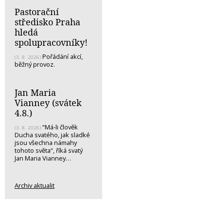
Pastorační
středisko Praha
hledá
spolupracovníky!
Pořádání akcí,
(3. 8. 2026)
běžný provoz.
Jan Maria
Vianney (svátek
4.8.)
“Má-li člověk
(3. 8. 2026)
Ducha svatého, jak sladké
jsou všechna námahy
tohoto světa“, říká svatý
Jan Maria Vianney…
Archiv aktualit