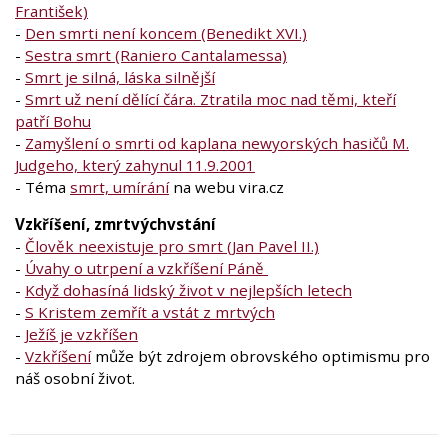
František)
-
Den smrti není koncem (Benedikt XVI.)
-
Sestra smrt (Raniero Cantalamessa)
-
Smrt je silná, láska silnější
-
Smrt už není dělící čára. Ztratila moc nad těmi, kteří
patří Bohu
-
Zamyšlení o smrti od kaplana newyorských hasičů M.
Judgeho, který zahynul 11.9.2001
- Téma
smrt, umírání
na webu vira.cz
Vzkříšení, zmrtvýchvstání
-
Člověk neexistuje pro smrt (Jan Pavel II.)
-
Úvahy o utrpení a vzkříšení Páně
-
Když dohasíná lidský život v nejlepších letech
-
S Kristem zemřít a vstát z mrtvých
-
Ježíš je vzkříšen
-
Vzkříšení
může být zdrojem obrovského optimismu pro
náš osobní život.