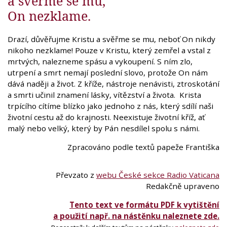
a svěřme se mu,
On nezklame.
Drazí, důvěřujme Kristu a svěřme se mu, neboť On nikdy
nikoho nezklame! Pouze v Kristu, který zemřel a vstal z
mrtvých, nalezneme spásu a vykoupení. S ním zlo,
utrpení a smrt nemají poslední slovo, protože On nám
dává naději a život. Z kříže, nástroje nenávisti, ztroskotání
a smrti učinil znamení lásky, vítězství a života. Krista
trpícího cítíme blízko jako jednoho z nás, který sdílí naši
životní cestu až do krajnosti. Neexistuje životní kříž, ať
malý nebo velký, který by Pán nesdílel spolu s námi.
Zpracováno podle textů papeže Františka
Převzato z
webu České sekce Radio Vaticana
Redakčně upraveno
Tento text ve formátu PDF k vytištění
a použití např. na nástěnku naleznete zde.