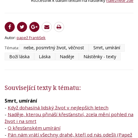
Rozcestník k dalším textům na nástěnky
naleznete zde
Autor:
papež František
nebe, posmrtný život, věčnost
Smrt, umírání
Témata:
Boží láska
Láska
Naděje
Nástěnky - texty
Související texty k tématu:
Smrt, umírání
-
Když dohasíná lidský život v nejlepších letech
-
Naděje, kterou přináší křesťanství, zcela mění pohled na
život i na smrt
-
O křesťanském umírání
-
Pán nám vrátí všechny drahé, kteří od nás odešli (Papež