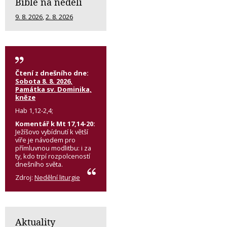
Bible na neděli
9. 8. 2026
,
2. 8. 2026
Čtení z dnešního dne:
Sobota 8. 8. 2026,
Památka sv. Dominika,
kněze
Hab 1,12-2,4;
Komentář k Mt 17,14-20:
Ježíšovo vybídnutí k větší
víře je návodem pro
přímluvnou modlitbu: i za
ty, kdo trpí rozpolceností
dnešního světa.
Zdroj:
Nedělní liturgie
Aktuality