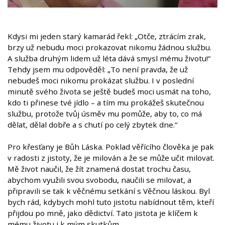
Kdysi mi jeden starý kamarád řekl: „Otče, ztrácím zrak,
brzy už nebudu moci prokazovat nikomu žádnou službu.
A služba druhým lidem už léta dává smysl mému životu!“
Tehdy jsem mu odpověděl: „To není pravda, že už
nebudeš moci nikomu prokázat službu. I v poslední
minutě svého života se ještě budeš moci usmát na toho,
kdo ti přinese tvé jídlo – a tím mu prokážeš skutečnou
službu, protože tvůj úsměv mu pomůže, aby to, co má
dělat, dělal dobře a s chutí po celý zbytek dne.“
Pro křesťany je Bůh Láska. Poklad věřícího člověka je pak
v radosti z jistoty, že je milován a že se může učit milovat.
Mě život naučil, že žít znamená dostat trochu času,
abychom využili svou svobodu, naučili se milovat, a
připravili se tak k věčnému setkání s Věčnou láskou. Byl
bych rád, kdybych mohl tuto jistotu nabídnout těm, kteří
přijdou po mně, jako dědictví. Tato jistota je klíčem k
mému životu i k mým skutkům.