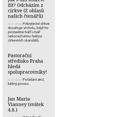
žít? Odcházím z
církve (Z ohlasů
našich čtenářů)
Pokrytectví církve
(4. 8. 2026)
dosahuje vrcholu, když ho
postavíme tváří v tvář
nekonečnému řetězci
církevních skandálů.
Pastorační
středisko Praha
hledá
spolupracovníky!
Pořádání akcí,
(3. 8. 2026)
běžný provoz.
Jan Maria
Vianney (svátek
4.8.)