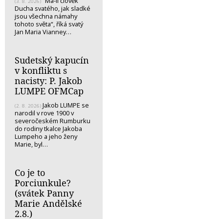
“Má-li člověk
(3. 8. 2026)
Ducha svatého, jak sladké
jsou všechna námahy
tohoto světa“, říká svatý
Jan Maria Vianney…
Sudetský kapucín
v konfliktu s
nacisty: P. Jakob
LUMPE OFMCap
Jakob LUMPE se
(2. 8. 2026)
narodil v rove 1900 v
severočeském Rumburku
do rodiny tkalce Jakoba
Lumpeho a jeho ženy
Marie, byl…
Co je to
Porciunkule?
(svátek Panny
Marie Andělské
2.8.)