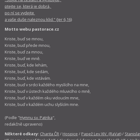
ptejte se, která je dobrá,
po ní se vydejte
a vaše duše naleznou klid.“ (Jer 6,16)
Motto webu pastorace.cz
Kriste, buď se mnou,
Kriste, buď přede mnou,
Kriste, buď za mnou,
Kriste, buď ve mně.
Kriste, buď, kde lehám,
Kriste, buď, kde sedám,
Kriste, buď, kde vstávám.
Kriste, buď v srdci každého myslícího na mne,
Kriste, buď v ústech každého mluvicího o mně,
Kriste, buď v každém oku vidoucím mne,
Kriste, buď v každém uchu slyšícím mne.
(Podle "
Hymnu sv. Patrika
",
redakčně upraveno)
Některé odkazy:
Charita ČR
/
Hospice
/
Papež Lev XIV. (RaVat)
/
Stanisla