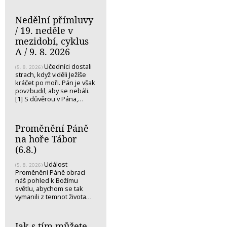
Nedělní přímluvy
/ 19. neděle v
mezidobí, cyklus
A / 9. 8. 2026
Učedníci dostali
(5. 8. 2026)
strach, když viděli Ježíše
kráčet po moři. Pán je však
povzbudil, aby se nebáli.
[1] S důvěrou v Pána,…
Proměnění Páně
na hoře Tábor
(6.8.)
Událost
(5. 8. 2026)
Proměnění Páně obrací
náš pohled k Božímu
světlu, abychom se tak
vymanili z temnot života…
Jak s tím můžete