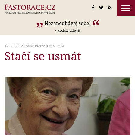
Nezanedbávej sebe!
-
archív citátů
12. 2. 2012 ,
Abbé Pierre
(Foto: IMA)
Stačí se usmát