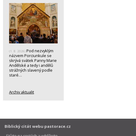
Pod nezvyklým
(1. 8. 2026)
názvem Porciunkule se
skrývá svátek Panny Marie
Andělské a tedy i andělů
strážných slavený podle
staré…
Archiv aktualit
Biblický citát webu pastorace.cz
„Stůjte na cestách a vyhlížejte,