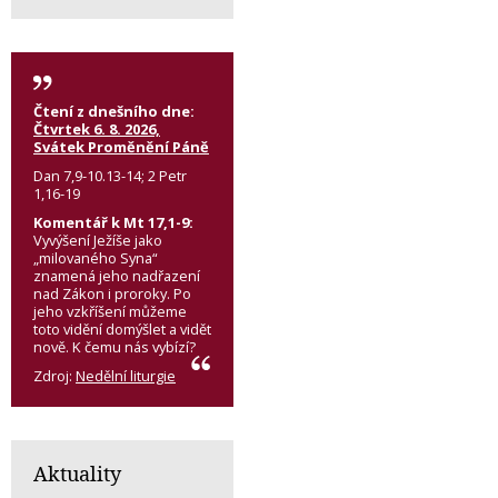
Čtení z dnešního dne:
Čtvrtek 6. 8. 2026,
Svátek Proměnění Páně
Dan 7,9-10.13-14; 2 Petr
1,16-19
Komentář k Mt 17,1-9:
Vyvýšení Ježíše jako
„milovaného Syna“
znamená jeho nadřazení
nad Zákon i proroky. Po
jeho vzkříšení můžeme
toto vidění domýšlet a vidět
nově. K čemu nás vybízí?
Zdroj:
Nedělní liturgie
Aktuality