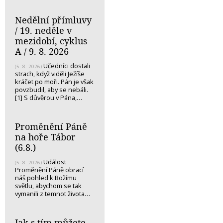
Nedělní přímluvy
/ 19. neděle v
mezidobí, cyklus
A / 9. 8. 2026
Učedníci dostali
(5. 8. 2026)
strach, když viděli Ježíše
kráčet po moři. Pán je však
povzbudil, aby se nebáli.
[1] S důvěrou v Pána,…
Proměnění Páně
na hoře Tábor
(6.8.)
Událost
(5. 8. 2026)
Proměnění Páně obrací
náš pohled k Božímu
světlu, abychom se tak
vymanili z temnot života…
Jak s tím můžete