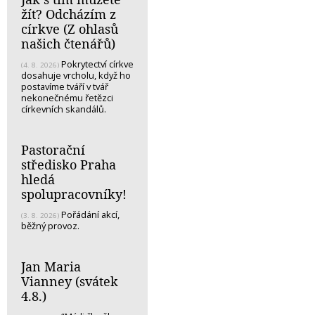
žít? Odcházím z
církve (Z ohlasů
našich čtenářů)
Pokrytectví církve
(4. 8. 2026)
dosahuje vrcholu, když ho
postavíme tváří v tvář
nekonečnému řetězci
církevních skandálů.
Pastorační
středisko Praha
hledá
spolupracovníky!
Pořádání akcí,
(3. 8. 2026)
běžný provoz.
Jan Maria
Vianney (svátek
4.8.)