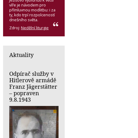
Ježíšovo vybídnutí k větší
víře je návodem pro
přímluvnou modlitbu: i za
ty, kdo trpí rozpolceností
dnešního světa.
Zdroj:
Nedělní liturgie
Aktuality
Odpírač služby v
Hitlerově armádě
Franz Jägerstätter
– popraven
9.8.1943