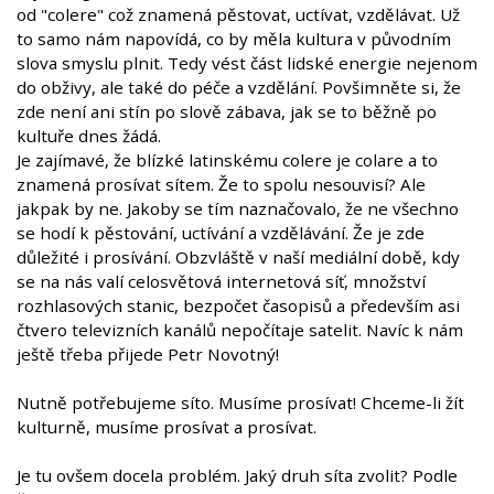
od "colere" což znamená pěstovat, uctívat, vzdělávat. Už
to samo nám napovídá, co by měla kultura v původním
slova smyslu plnit. Tedy vést část lidské energie nejenom
do obživy, ale také do péče a vzdělání. Povšimněte si, že
zde není ani stín po slově zábava, jak se to běžně po
kultuře dnes žádá.
Je zajímavé, že blízké latinskému colere je colare a to
znamená prosívat sítem. Že to spolu nesouvisí? Ale
jakpak by ne. Jakoby se tím naznačovalo, že ne všechno
se hodí k pěstování, uctívání a vzdělávání. Že je zde
důležité i prosívání. Obzvláště v naší mediální době, kdy
se na nás valí celosvětová internetová síť, množství
rozhlasových stanic, bezpočet časopisů a především asi
čtvero televizních kanálů nepočítaje satelit. Navíc k nám
ještě třeba přijede Petr Novotný!
Nutně potřebujeme síto. Musíme prosívat! Chceme-li žít
kulturně, musíme prosívat a prosívat.
Je tu ovšem docela problém. Jaký druh síta zvolit? Podle