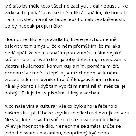
Mé síto by mělo toto všechno zachytit a dál nepustit. Ne
vždy se to podaří a asi se i několikrát spálím, ale budu-li
na to myslet, má síť se bude lepšit o nabité zkušenosti.
Co by naopak projít mělo?
Hodnotné dílo je zpravidla to, které je schopné mě
oslovit v tom smyslu, že o něm přemýšlím, že mi jaksi
nedá spát, že se mu snažím porozumět, tuším nějaké
sdělení; ale zároveň dílo i jakoby dotvářím, srovnávám s
vlastní zkušeností, komunikuji s ním, pomáhá mi žít,
probouzí ve mně to lepší a jsem schopen se k němu
vracet. Jeden milovník obrazů říká: „Zavěsím si doma
nějaký obraz a když tam vydrží minimálně tři měsíce, je
dobrý.“ Tak je to i s písněmi, filmy a sochami.
A co naše víra a kultura? Vše co bylo shora řečeno o
našem sítu, platí beze zbytku i o dílech reflektujících víru.
Ne vše, kde je svatá tvář, zbožná slova nebo biblický
výjev je hodnotné dílo. Nenechme se zmást. Může se
jednat o svatou mazaninu, neupřímný kýč nebo i