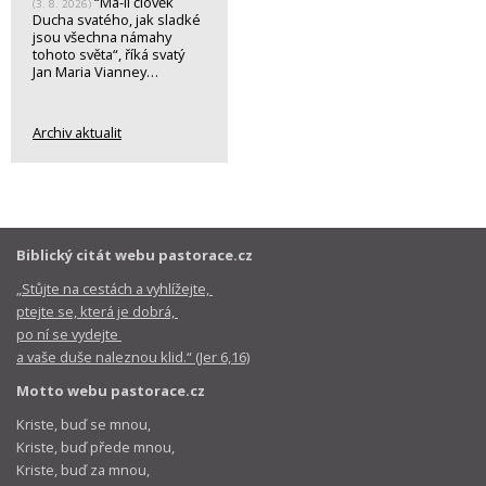
“Má-li člověk
(3. 8. 2026)
Ducha svatého, jak sladké
jsou všechna námahy
tohoto světa“, říká svatý
Jan Maria Vianney…
Archiv aktualit
Biblický citát webu pastorace.cz
„Stůjte na cestách a vyhlížejte,
ptejte se, která je dobrá,
po ní se vydejte
a vaše duše naleznou klid.“ (Jer 6,16)
Motto webu pastorace.cz
Kriste, buď se mnou,
Kriste, buď přede mnou,
Kriste, buď za mnou,