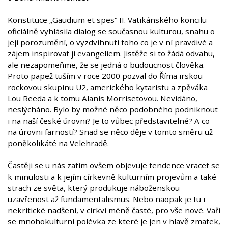
Konstituce „Gaudium et spes“ II. Vatikánského koncilu
oficiálně vyhlásila dialog se současnou kulturou, snahu o
její porozumění, o vyzdvihnutí toho co je v ní pravdivé a
zájem inspirovat jí evangeliem. Jistěže si to žádá odvahu,
ale nezapomeňme, že se jedná o budoucnost člověka.
Proto papež tuším v roce 2000 pozval do Říma irskou
rockovou skupinu U2, amerického kytaristu a zpěváka
Lou Reeda a k tomu Alanis Morrisetovou. Nevídáno,
neslýcháno. Bylo by možné něco podobného podniknout
i na naší české úrovni? Je to vůbec představitelné? A co
na úrovni farností? Snad se něco děje v tomto směru už
poněkolikáté na Velehradě.
Častěji se u nás zatím ovšem objevuje tendence vracet se
k minulosti a k jejím církevně kulturním projevům a také
strach ze světa, který produkuje náboženskou
uzavřenost až fundamentalismus. Nebo naopak je tu i
nekritické nadšení, v církvi méně časté, pro vše nové. Vaří
se mnohokulturní polévka ze které je jen v hlavě zmatek,