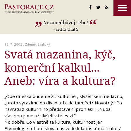
Nezanedbávej sebe!
-
archív citátů
16. 7. 2002 ,
Zdeněk Skalický
Svatá mazanina, kýč,
komerční kalkul...
Aneb: víra a kultura?
„Ode dneška budeme žít kulturně“, slyšel jsem nedávno,
„proto vyrazíme do divadla; bude tam Petr Novotný.“ Po
návratu z kulturního představení prohlásili: „Nuda,
všechno jsme už slyšeli v televizi.“
No dobře. Co vlastně ta kultura, kulturnost je?
Etymologie tohoto slova nás vede k latinskému "cultus"