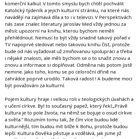
komerční kalkul. V tomto smyslu bych chtěl pochválit
Katolický týdeník a jejich kulturní stránku, na které nás
navádějí na zajímavá díla a to i v televizi. V Perspektivách
nás zase znalec literatury Jaroslav Med vždy jednou za
měsíc upozorní na knihu, kterou bychom neměli
přehlédnout. Nemusí to být vždy snadné takový pořad v
TV napoprvé sledovat nebo takovou knihu číst, protože
bude od nás vyžadovat už zmiňovanou spolupráci a třeba
i nějaké znalosti, ale měli bychom se o to snažit znovu a
znovu a informace si doplňovat. Odměna nás potom jistě
nemine. Jako toho, komu se po celoroční dřině na
zahrádce poprvé urodilo. Taková radost ! A budeme moci
být považováni za kulturní.
Pojem kultury hraje i velkou roli v teologických úvahách a
v učení církve. Byl to současný papež, který řekl:„Právě
kultura je to pole života, na němž se bojuje o osud církve
a světa.“ Rozumím tomu tak, že čím více budou lidé
kulturnější, tím budou mít blíže k Bohu, protože budou
lepší. Kultura člověka pěstuje a vzdělává, jak jsme již