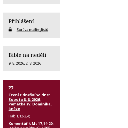
Přihlášení
Správa mailinglistů
Bible na neděli
9. 8. 2026
,
2. 8. 2026
Čtení z dnešního dne:
Sobota 8. 8. 2026,
Památka sv. Dominika,
kněze
Hab 1,12-2,4;
Komentář k Mt 17,14-20: