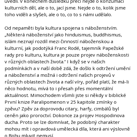
uvedli. V konečném důsledku přeci nejde o konzumaci
kulturních děl, ale o to, jací jsme. Nejde o to, kolik jsme
toho viděli a slyšeli, ale o to, co to s námi udělalo.
Od nepaměti byla kultura spojena s náboženstvím.
„Některá náboženství jako hinduismus, buddhismus,
islám neznají rozdíl mezi činností náboženskou a
kulturní, jak podotýká Franc Rodé, tajemník Papežské
rady pro kulturu, kultura je pouze projev náboženskosti
v různých oblastech života.“ I když se v našich
podmínkách a v naší době zdá, že došlo k odtržení umění
a náboženství a možná i odtržení našich projevů v
různých oblastech života a naší víry, pořád platí, že má-li
něco hodnotu, mívá to i přesah přes momentální
aktuálnost. Mimochodem všimli jste si někdy v biblické
První knize Paralipomenon v 25 kapitole zmínky o
zpěvu? Zpěv za doprovodu citary, harfy, cimbálů byl
ceněn jako proroctví. Dokonce za projev Hospodinova
ducha. Proto se lze domnívat, že podobný charakter
mohou mít i opravdová umělecká díla, která ani výslovně
o Bohu mluvit nemusí.