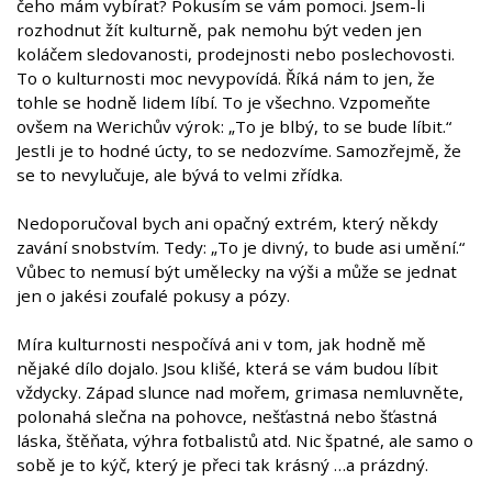
čeho mám vybírat? Pokusím se vám pomoci. Jsem-li
rozhodnut žít kulturně, pak nemohu být veden jen
koláčem sledovanosti, prodejnosti nebo poslechovosti.
To o kulturnosti moc nevypovídá. Říká nám to jen, že
tohle se hodně lidem líbí. To je všechno. Vzpomeňte
ovšem na Werichův výrok: „To je blbý, to se bude líbit.“
Jestli je to hodné úcty, to se nedozvíme. Samozřejmě, že
se to nevylučuje, ale bývá to velmi zřídka.
Nedoporučoval bych ani opačný extrém, který někdy
zavání snobstvím. Tedy: „To je divný, to bude asi umění.“
Vůbec to nemusí být umělecky na výši a může se jednat
jen o jakési zoufalé pokusy a pózy.
Míra kulturnosti nespočívá ani v tom, jak hodně mě
nějaké dílo dojalo. Jsou klišé, která se vám budou líbit
vždycky. Západ slunce nad mořem, grimasa nemluvněte,
polonahá slečna na pohovce, nešťastná nebo šťastná
láska, štěňata, výhra fotbalistů atd. Nic špatné, ale samo o
sobě je to kýč, který je přeci tak krásný …a prázdný.