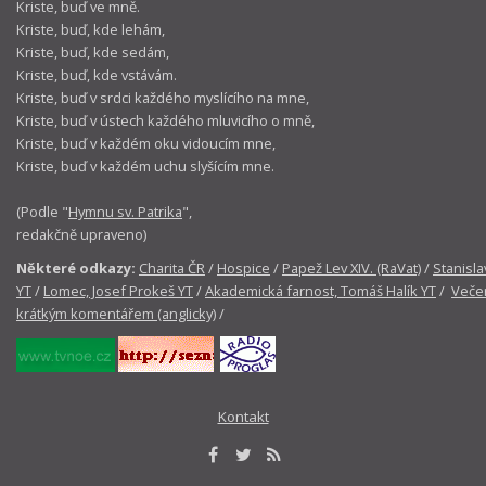
Kriste, buď ve mně.
Kriste, buď, kde lehám,
Kriste, buď, kde sedám,
Kriste, buď, kde vstávám.
Kriste, buď v srdci každého myslícího na mne,
Kriste, buď v ústech každého mluvicího o mně,
Kriste, buď v každém oku vidoucím mne,
Kriste, buď v každém uchu slyšícím mne.
(Podle "
Hymnu sv. Patrika
",
redakčně upraveno)
Některé odkazy:
Charita ČR
/
Hospice
/
Papež Lev XIV. (RaVat)
/
Stanisla
YT
/
Lomec, Josef Prokeš YT
/
Akademická farnost, Tomáš Halík YT
/
Večer
krátkým komentářem (anglicky)
/
Kontakt