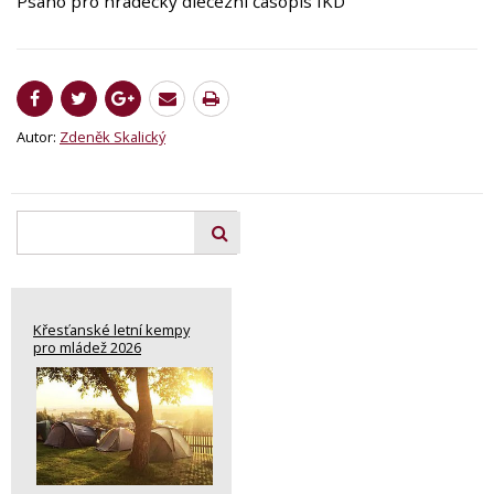
Psáno pro hradecký diecézní časopis IKD
Autor:
Zdeněk Skalický
Křesťanské letní kempy
pro mládež 2026