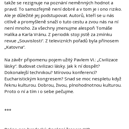
takže se rezignuje na poznání neměnných hodnot a
pravd. To samozřejmě není dobré a v tom je i ono riziko.
Ale je důležité jej podstupovat. Autorů, kteří se u nás
citlivě a promyšleně snaží o tuto cestu a zvou nás na ní
není mnoho. Za všechny jmenujme alespoň Tomáše
Halíka a Karla Vránu. Z periodik stoji jistě za zmínku
revue „Souvislosti“. Z televizních pořadů byla přínosem
„Katovna“.
Na závěr připomenu pojem užitý Pavlem VI.: „Civilizace
lásky“. Budovat civilizaci lásky. Jak k ní dospět?
Dokonalejší technikou? Mírovou konferencí?
Eucharistickým kongresem? Snad se moc nespletu když
řeknu kulturou. Dobrou, živou, plnohodnotnou kulturou.
Proto o ní a tím i o sebe pečujme.
***