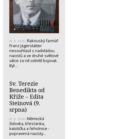
Rakouský farmář
(8. 8. 2026)
Franz Jägerstätter
nesouhlasil s nadvládou
nacistů a ve druhé světové
válce za ně odmítl bojovat.
Byl…
Sv. Terezie
Benedikta od
Kříže – Edita
Steinová (9.
srpna)
Německá
(8. 8. 2026)
židovka, křesťanka,
katolička a řeholnice -
popravená nacisty...