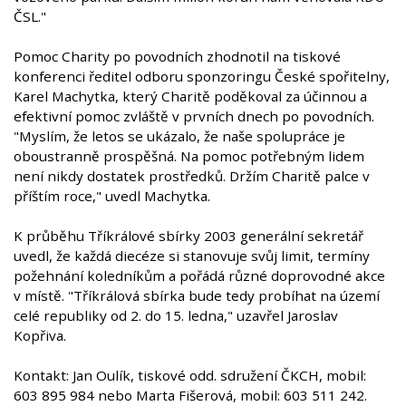
ČSL."
Pomoc Charity po povodních zhodnotil na tiskové
konferenci ředitel odboru sponzoringu České spořitelny,
Karel Machytka, který Charitě poděkoval za účinnou a
efektivní pomoc zvláště v prvních dnech po povodních.
"Myslím, že letos se ukázalo, že naše spolupráce je
oboustranně prospěšná. Na pomoc potřebným lidem
není nikdy dostatek prostředků. Držím Charitě palce v
příštím roce," uvedl Machytka.
K průběhu Tříkrálové sbírky 2003 generální sekretář
uvedl, že každá diecéze si stanovuje svůj limit, termíny
požehnání koledníkům a pořádá různé doprovodné akce
v místě. "Tříkrálová sbírka bude tedy probíhat na území
celé republiky od 2. do 15. ledna," uzavřel Jaroslav
Kopřiva.
Kontakt: Jan Oulík, tiskové odd. sdružení ČKCH, mobil:
603 895 984 nebo Marta Fišerová, mobil: 603 511 242.