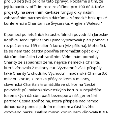
pro 50 dětí (viz příloha této zprávy). Počítáme s tím, že
její kapacitu v příštím roce rozšíříme pro 100 dětí. Naše
projekty na severním Kavkaze fungují díky našim
zahraničním partnerům a dárcům – Německé biskupské
konferenci a Charitám ze Švýcarska, Anglie a Walesu."
K pomoci po letošních katastrofálních povodních Jaroslav
Kopřiva uvedl: "Již v srpnu jsme vypracovali plán pomoci s
rozpočtem na 169 milionů korun (viz příloha). Mohu říci,
že se nám tato částka podařila shromáždit opět díky
dárcům domácím i zahraničním. Velmi nám pomohly
Charity ze západních zemí, nejvíce německá Charita,
která věnovala 2 miliony eur. Významně však přispěly
také Charity 'z chudšího Východu' – maďarská Charita 3,6
milionu korun, z Polska přišly celkem 4 miliony,
slovenská Charita shromáždila ve sbírce na 'české
povodně' půl milionu slovenských korun. K největším
tuzemských dárcům patří bezesporu náš generální
partner Česká spořitelna, která přispěla nad rámec
dohodnuté pomoci jedním milionem a částí svého
vozového parku. Dalším milion korun nám věnovala KDU-