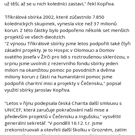
už těší, až se u nich koledníci zastaví," řekl Kopřiva.
Tříkrálová sbírka 2002, které zúčastnilo 7.850
kolednických skupinek, vynesla více než 37 milionů
korun. Z této částky bylo podpořeno několik set menších
projektů ve všech diecézích.
"Z výnosu Tříkrálové sbírky jsme letos podpořili také čtyři
zásadní projekty. Je to Hospic v Olomouci a Domov
svatého Josefa v Žírči pro lidi s roztroušenou sklerózou, v
srpnu jsme uvolnili z rezervního fondu sbírky jeden
milion na okamžitou pomoc po povodních a dvěma
miliony korun z části na humanitární pomoc jsme
podpořili charitní misi a projekty v Čečensku," popsal
využití sbírky Jaroslav Kopřiva.
"Letos v říjnu podepsala česká Charita další smlouvu s
UNICEF, která zaručuje pokračování naší mise a
především projektů v Čečensku a Ingušsku," vysvětlil
generální sekretář. "V pondělí 16.12. t.r. jsme
zrekonstruovali a otevřeli další školku v Grozném, zatím