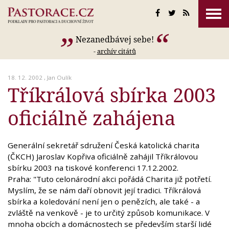
Nezanedbávej sebe!
-
archív citátů
18. 12. 2002 ,
Jan Oulík
Tříkrálová sbírka 2003
oficiálně zahájena
Generální sekretář sdružení Česká katolická charita
(ČKCH) Jaroslav Kopřiva oficiálně zahájil Tříkrálovou
sbírku 2003 na tiskové konferenci 17.12.2002.
Praha: "Tuto celonárodní akci pořádá Charita již potřetí.
Myslím, že se nám daří obnovit její tradici. Tříkrálová
sbírka a koledování není jen o penězích, ale také - a
zvláště na venkově - je to určitý způsob komunikace. V
mnoha obcích a domácnostech se především starší lidé