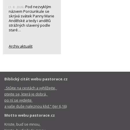
Pod nezvyklým
(1. 8. 2026)
názvem Porciunkule se
skrývá svátek Panny Marie
Andělské a tedy i andělů
strážných slavený podle
staré…
Archiv aktualit
Biblický citát webu pastorace.cz
„Stůjte na cestách a vyhlížejte,
ptejte se, která je dobrá,
po ní se vydejte
a vaše duše naleznou klid.“ (Jer 6,16)
Motto webu pastorace.cz
Kriste, buď se mnou,