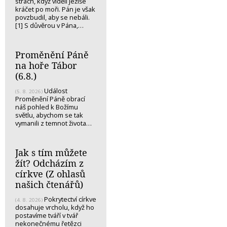
strach, když viděli Ježíše
kráčet po moři. Pán je však
povzbudil, aby se nebáli.
[1] S důvěrou v Pána,…
Proměnění Páně
na hoře Tábor
(6.8.)
Událost
(5. 8. 2026)
Proměnění Páně obrací
náš pohled k Božímu
světlu, abychom se tak
vymanili z temnot života…
Jak s tím můžete
žít? Odcházím z
církve (Z ohlasů
našich čtenářů)
Pokrytectví církve
(4. 8. 2026)
dosahuje vrcholu, když ho
postavíme tváří v tvář
nekonečnému řetězci