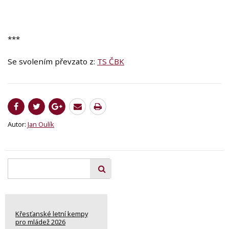
***
Se svolením převzato z:
TS ČBK
Autor:
Jan Oulík
Křesťanské letní kempy
pro mládež 2026