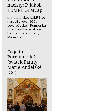
nacisty: P. Jakob
LUMPE OFMCap
Jakob LUMPE se
(2. 8. 2026)
narodil v rove 1900 v
severočeském Rumburku
do rodiny tkalce Jakoba
Lumpeho a jeho ženy
Marie, byl…
Co je to
Porciunkule?
(svátek Panny
Marie Andělské
2.8.)