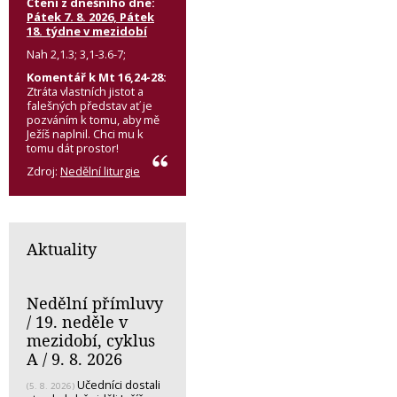
Čtení z dnešního dne:
Pátek 7. 8. 2026, Pátek
18. týdne v mezidobí
Nah 2,1.3; 3,1-3.6-7;
Komentář k Mt 16,24-28:
Ztráta vlastních jistot a
falešných představ ať je
pozváním k tomu, aby mě
Ježíš naplnil. Chci mu k
tomu dát prostor!
Zdroj:
Nedělní liturgie
Aktuality
Nedělní přímluvy
/ 19. neděle v
mezidobí, cyklus
A / 9. 8. 2026
Učedníci dostali
(5. 8. 2026)