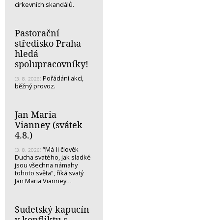
církevních skandálů.
Pastorační
středisko Praha
hledá
spolupracovníky!
Pořádání akcí,
(3. 8. 2026)
běžný provoz.
Jan Maria
Vianney (svátek
4.8.)
“Má-li člověk
(3. 8. 2026)
Ducha svatého, jak sladké
jsou všechna námahy
tohoto světa“, říká svatý
Jan Maria Vianney…
Sudetský kapucín
v konfliktu s