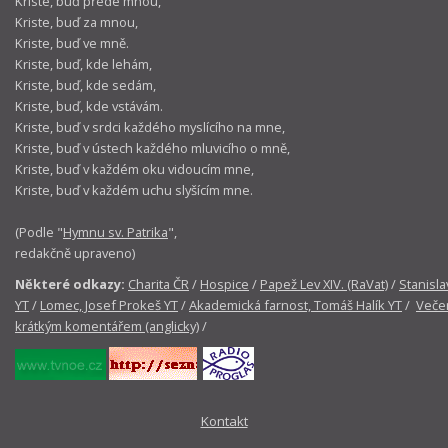
Kriste, buď přede mnou,
Kriste, buď za mnou,
Kriste, buď ve mně.
Kriste, buď, kde lehám,
Kriste, buď, kde sedám,
Kriste, buď, kde vstávám.
Kriste, buď v srdci každého myslícího na mne,
Kriste, buď v ústech každého mluvicího o mně,
Kriste, buď v každém oku vidoucím mne,
Kriste, buď v každém uchu slyšícím mne.
(Podle "
Hymnu sv. Patrika
",
redakčně upraveno)
Některé odkazy:
Charita ČR
/
Hospice
/
Papež Lev XIV. (RaVat)
/
Stanisla
YT
/
Lomec, Josef Prokeš YT
/
Akademická farnost, Tomáš Halík YT
/
Večer
krátkým komentářem (anglicky)
/
Kontakt