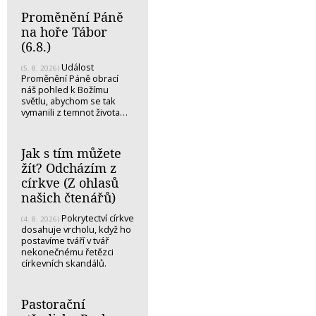
Proměnění Páně
na hoře Tábor
(6.8.)
Událost
(5. 8. 2026)
Proměnění Páně obrací
náš pohled k Božímu
světlu, abychom se tak
vymanili z temnot života…
Jak s tím můžete
žít? Odcházím z
církve (Z ohlasů
našich čtenářů)
Pokrytectví církve
(4. 8. 2026)
dosahuje vrcholu, když ho
postavíme tváří v tvář
nekonečnému řetězci
církevních skandálů.
Pastorační