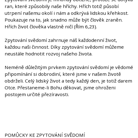
ran, které způsobily naše hříchy. Hřích totiž působí
utrpení našemu okolí i nám a odkrývá lidskou křehkost.
Poukazuje na to, jak snadno může být člověk zraněn.
Hřích život člověka vlastně ničí (Řím 6,23).
Zpytování svědomí zahrnuje náš každodenní život,
každou naši činnost. Díky zpytování svědomí můžeme
neustále hodnotit rozvoj našeho života.
Neméně důležitým prvkem zpytování svědomí je vědomé
připomínání si dobrodiní, které jsme v našem životě
obdrželi. Celý lidský život a tedy každý den, je totiž darem
Otce. Přestaneme-li Bohu děkovat, jsme ohroženi
postojem určité přezíravosti.
POMŮCKY KE ZPYTOVÁNÍ SVĚDOMÍ