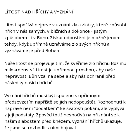
LÍTOST NAD HŘÍCHY A VYZNÁNÍ
Lítost spočívá nejprve v uznání zla a zkázy, které způsobí
hřích v nás samých, v bližních a dokonce - jistým
způsobem - i v Bohu. Získat odpuštění je možné jenom
tehdy, když upřímně uznáváme zlo svých hříchů a
vyznáváme je před Bohem.
Naše lítost se projevuje tím, že svěříme zlo hříchu Božímu
milosrdenství. Lítost je upřímnou prosbou, aby naše
nepravosti Bůh vzal na sebe a aby nás ochránil před
následky našich hříchů.
Vyznání hříchů musí být spojeno s upřímným
předsevzetím napříště se jich nedopouštět. Rozhodnutí k
nápravě není "dodatkem" ke svátosti pokání, ale vyplývá
z její podstaty. Zpověď totiž nespočívá na přiznání se k
našim slabostem před knězem, vyznání hříchů ukazuje,
že jsme se rozhodli s nimi bojovat.