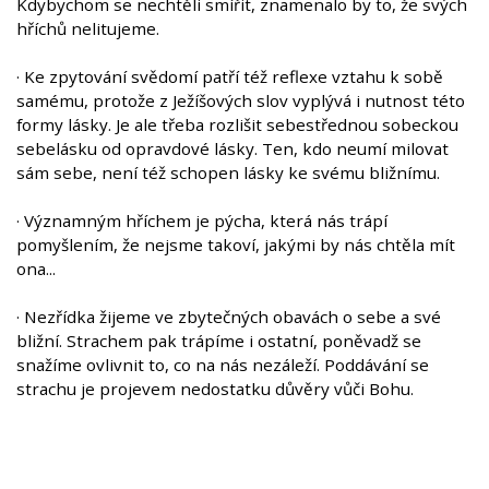
Kdybychom se nechtěli smířit, znamenalo by to, že svých
hříchů nelitujeme.
· Ke zpytování svědomí patří též reflexe vztahu k sobě
samému, protože z Ježíšových slov vyplývá i nutnost této
formy lásky. Je ale třeba rozlišit sebestřednou sobeckou
sebelásku od opravdové lásky. Ten, kdo neumí milovat
sám sebe, není též schopen lásky ke svému bližnímu.
· Významným hříchem je pýcha, která nás trápí
pomyšlením, že nejsme takoví, jakými by nás chtěla mít
ona...
· Nezřídka žijeme ve zbytečných obavách o sebe a své
bližní. Strachem pak trápíme i ostatní, poněvadž se
snažíme ovlivnit to, co na nás nezáleží. Poddávání se
strachu je projevem nedostatku důvěry vůči Bohu.