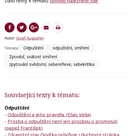
Další texty k tématu
zpověď naleznete zde
Autor:
Józef Augustyn
Odpuštění
odpuštění, smíření
Témata:
Zpověď, svátost smíření
zpytování svědomí, sebereflexe, sebekritika
Související texty k tématu:
Odpuštění
-
Odpuštění a jeho pravidla. (Elias Vella)
-
Prosba o odpuštění není jen prosbou o prominutí
(papež František)
-
Zdravotní stav člověka ovlivňuje i duchovní stránka