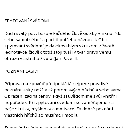
ZPYTOVÁNÍ SVĚDOMÍ
Duch svatý povzbuzuje každého člověka, aby vniknul "do
sebe samotného" a pocítil potřebu návratu k Otci.
Zpytování svědomí je dalekosáhlým skutkem v životě
jednotlivce: člověk totiž stojí tváří v tvář pravdivému
obrazu vlastního života (Jan Pavel II.).
POZNÁNÍ LÁSKY
Příprava na zpověď předpokládá nejprve pravdivé
poznání lásky Boží, a až potom svých hříchů a sebe sama.
Obrácení začíná tehdy, když si uvědomíme svůj vnitřní
nepořádek. Při zpytování svědomí se zaměřujeme na
naše skutky, myšlenky a motivace. Za dobré poznání
vlastních hříchů se musíme i modlit.
Zpytování svědomí je mnohdy obtížné, protože se dotýká