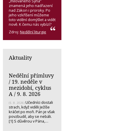
„milovaného Syna“
znamená jeho nadřazení
nad Zákon i proroky. Po
jeho vzkříšení můžeme
toto vidění domýšlet a vidět
nově. K čemu nás vybízí?
Zdroj:
Nedělní liturgie
Aktuality
Nedělní přímluvy
/ 19. neděle v
mezidobí, cyklus
A / 9. 8. 2026
Učedníci dostali
(5. 8. 2026)
strach, když viděli Ježíše
kráčet po moři. Pán je však
povzbudil, aby se nebáli.
[1] S důvěrou v Pána,…