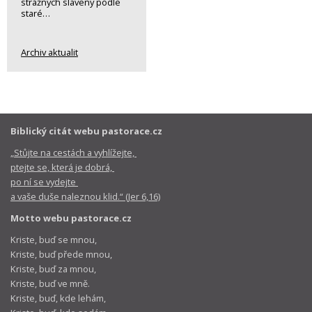
strážných slavený podle
staré…
Archiv aktualit
Biblický citát webu pastorace.cz
„Stůjte na cestách a vyhlížejte,
ptejte se, která je dobrá,
po ní se vydejte
a vaše duše naleznou klid.“ (Jer 6,16)
Motto webu pastorace.cz
Kriste, buď se mnou,
Kriste, buď přede mnou,
Kriste, buď za mnou,
Kriste, buď ve mně.
Kriste, buď, kde lehám,