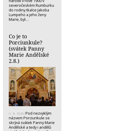
narodil v rove 1900 v
severočeském Rumburku
do rodiny tkalce Jakoba
Lumpeho a jeho ženy
Marie, byl…
Co je to
Porciunkule?
(svátek Panny
Marie Andělské
2.8.)
Pod nezvyklým
(1. 8. 2026)
názvem Porciunkule se
skrývá svátek Panny Marie
Andělské a tedy i andělů