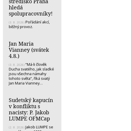
středisko Praha
hledá
spolupracovníky!
Pořádání akcí,
(3. 8. 2026)
běžný provoz.
Jan Maria
Vianney (svátek
4.8.)
“Má-li člověk
(3. 8. 2026)
Ducha svatého, jak sladké
jsou všechna námahy
tohoto světa“, říká svatý
Jan Maria Vianney…
Sudetský kapucín
v konfliktu s
nacisty: P. Jakob
LUMPE OFMCap
Jakob LUMPE se
(2. 8. 2026)