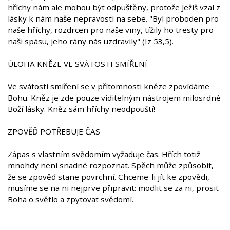
hříchy nám ale mohou být odpuštěny, protože Ježíš vzal z
lásky k nám naše nepravosti na sebe. "Byl proboden pro
naše hříchy, rozdrcen pro naše viny, tížily ho tresty pro
naši spásu, jeho rány nás uzdravily" (Iz 53,5).
ÚLOHA KNĚZE VE SVÁTOSTI SMÍŘENÍ
Ve svátosti smíření se v přítomnosti kněze zpovídáme
Bohu. Kněz je zde pouze viditelným nástrojem milosrdné
Boží lásky. Kněz sám hříchy neodpouští!
ZPOVĚĎ POTŘEBUJE ČAS
Zápas s vlastním svědomím vyžaduje čas. Hřích totiž
mnohdy není snadné rozpoznat. Spěch může způsobit,
že se zpověď stane povrchní. Chceme-li jít ke zpovědi,
musíme se na ni nejprve připravit: modlit se za ni, prosit
Boha o světlo a zpytovat svědomí.