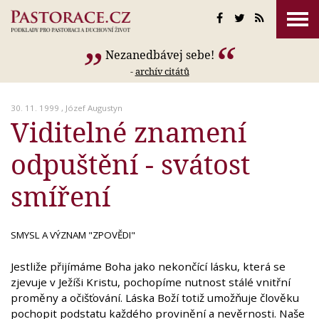
Nezanedbávej sebe!
-
archív citátů
30. 11. 1999 ,
Józef Augustyn
Viditelné znamení
odpuštění - svátost
smíření
SMYSL A VÝZNAM "ZPOVĚDI"
Jestliže přijímáme Boha jako nekončící lásku, která se
zjevuje v Ježíši Kristu, pochopíme nutnost stálé vnitřní
proměny a očišťování. Láska Boží totiž umožňuje člověku
pochopit podstatu každého provinění a nevěrnosti. Naše