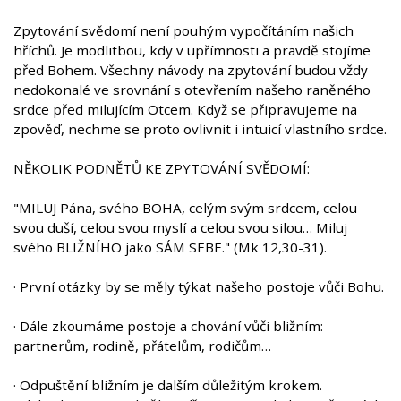
Zpytování svědomí není pouhým vypočítáním našich
hříchů. Je modlitbou, kdy v upřímnosti a pravdě stojíme
před Bohem. Všechny návody na zpytování budou vždy
nedokonalé ve srovnání s otevřením našeho raněného
srdce před milujícím Otcem. Když se připravujeme na
zpověď, nechme se proto ovlivnit i intuicí vlastního srdce.
NĚKOLIK PODNĚTŮ KE ZPYTOVÁNÍ SVĚDOMÍ:
"MILUJ Pána, svého BOHA, celým svým srdcem, celou
svou duší, celou svou myslí a celou svou silou… Miluj
svého BLIŽNÍHO jako SÁM SEBE." (Mk 12,30-31).
· První otázky by se měly týkat našeho postoje vůči Bohu.
· Dále zkoumáme postoje a chování vůči bližním:
partnerům, rodině, přátelům, rodičům…
· Odpuštění bližním je dalším důležitým krokem.