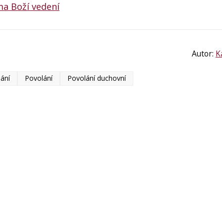
a Boží vedení
Autor:
K
ání
Povolání
Povolání duchovní