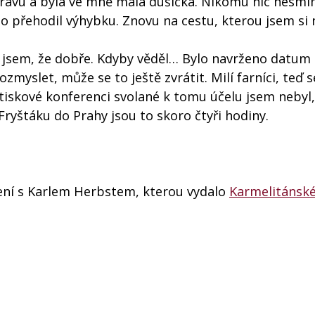
avu a byla ve mně malá dušička. Nikomu nic nesmím
do přehodil výhybku. Znovu na cestu, kterou jsem si 
ekl jsem, že dobře. Kdyby věděl… Bylo navrženo datum
ozmyslet, může se to ještě zvrátit. Milí farníci, teď 
 tiskové konferenci svolané k tomu účelu jsem nebyl
 Fryštáku do Prahy jsou to skoro čtyři hodiny.
dení s Karlem Herbstem, kterou vydalo
Karmelitánsk