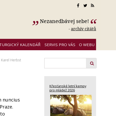
Nezanedbávej sebe!
-
archív citátů
ITURGICKÝ KALENDÁŘ
SERVIS PRO VÁS
O WEBU
,
Karel Herbst
Křesťanské letní kempy
pro mládež 2026
n nuncius
Praze.
 to