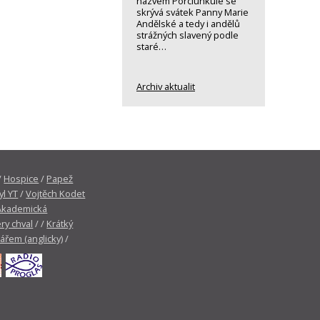
názvem Porciunkule se
skrývá svátek Panny Marie
Andělské a tedy i andělů
strážných slavený podle
staré…
Archiv aktualit
/
Hospice
/
Papež
yl YT
/
Vojtěch Kodet
Akademická
ry chval
/ /
Krátký
tářem (anglicky)
/