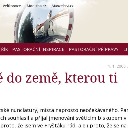
Velikonoce
Modlitba.cz
Manzelstvi.cz
TŘÍK
PASTORAČNÍ INSPIRACE
PASTORAČNÍ PŘÍPRAVY
L
1. 1. 2006 
 do země, kterou ti
ažské nunciatury, místa naprosto neočekávaného. Pa
ych souhlasil a přijal jmenování světícím biskupem v 
proto, že jsem ve Fryštáku rád, ale i proto, že se na