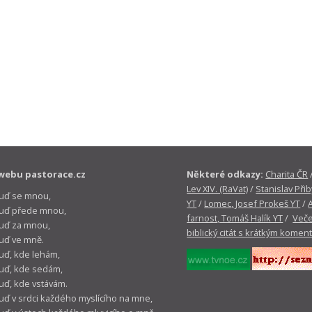
webu pastorace.cz
Některé odkazy:
Charita ČR
Lev XIV. (RaVat)
/
Stanislav Přib
buď se mnou,
YT
/
Lomec, Josef Prokeš YT
/
 buď přede mnou,
farnost, Tomáš Halík YT
/
Veče
buď za mnou,
biblický citát s krátkým komen
buď ve mně.
buď, kde lehám,
buď, kde sedám,
buď, kde vstávám.
buď v srdci každého myslícího na mne,