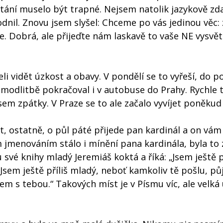
tání muselo být trapné. Nejsem natolik jazykově zd
dnil. Znovu jsem slyšel: Chceme po vás jedinou věc: 
. Dobrá, ale přijeďte nám laskavě to vaše NE vysvětl
 vidět úzkost a obavy. V pondělí se to vyřeší, do p
v modlitbě pokračoval i v autobuse do Prahy. Rychle 
m zpátky. V Praze se to ale začalo vyvíjet poněkud 
, ostatně, o půl páté přijede pan kardinál a on vá
 jmenováním stálo i mínění pana kardinála, byla to 
své knihy mladý Jeremiáš koktá a říká: „Jsem ještě př
 Jsem ještě příliš mladý, neboť kamkoliv tě pošlu, pů
jsem s tebou.“ Takových míst je v Písmu víc, ale velká 