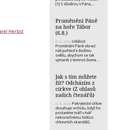
[1] S důvěrou v Pána,…
Proměnění Páně
na hoře Tábor
arel Herbst
(6.8.)
Událost
(5. 8. 2026)
Proměnění Páně obrací
náš pohled k Božímu
světlu, abychom se tak
vymanili z temnot života…
Jak s tím můžete
žít? Odcházím z
církve (Z ohlasů
našich čtenářů)
Pokrytectví církve
(4. 8. 2026)
dosahuje vrcholu, když ho
postavíme tváří v tvář
nekonečnému řetězci
církevních skandálů.