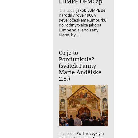
LUMPE OFMCap
Jakob LUMPE se
(2. 8. 2026)
narodil v rove 1900 v
severočeském Rumburku
do rodiny tkalce Jakoba
Lumpeho a jeho ženy
Marie, byl…
Co je to
Porciunkule?
(svátek Panny
Marie Andělské
2.8.)
Pod nezvyklým
(1. 8. 2026)