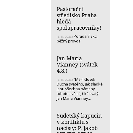
Pastorační
středisko Praha
hledá
spolupracovníky!
Pořádání akcí,
(3. 8. 2026)
běžný provoz.
Jan Maria
Vianney (svátek
4.8.)
“Má-li člověk
(3. 8. 2026)
Ducha svatého, jak sladké
jsou všechna námahy
tohoto světa“, říká svatý
Jan Maria Vianney…
Sudetský kapucín
v konfliktu s
nacisty: P. Jakob