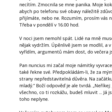
necítím. Zmocnila se mne panika. Moje kok
abych po telefonu své obavy náležitě zdůvo
přijímáte, nebo ne. Rozumím, prosím vás ne
Třeba v pondělí v 16.00 hod.
V noci jsem nemohl spát. Lidé na mně museli
nějak vydržím. Úpěnlivě jsem se modlil, a 
vyřídím, argumentů mám dost, do večera jse
Pan nuncius mi začal moje námitky vyvracet
také řekne své. Předpokládám-li, že za mým
strany nepředstavitelná důvěra. Na začátku 
mladý.“ Boží odpověď je ale tvrdá. „Neříkej:
všechno, co ti rozkážu, budeš mluvit ... Já 
toho neplyne.