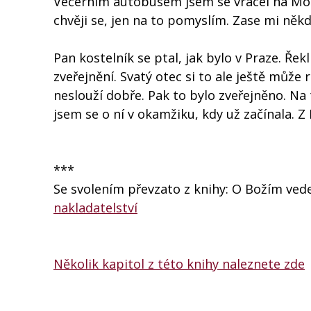
Večerním autobusem jsem se vracel na Mor
chvěji se, jen na to pomyslím. Zase mi něk
Pan kostelník se ptal, jak bylo v Praze. Ř
zveřejnění. Svatý otec si to ale ještě může r
neslouží dobře. Pak to bylo zveřejněno. Na
jsem se o ní v okamžiku, kdy už začínala. Z
***
Se svolením převzato z knihy: O Božím ve
nakladatelství
Několik kapitol z této knihy naleznete zde