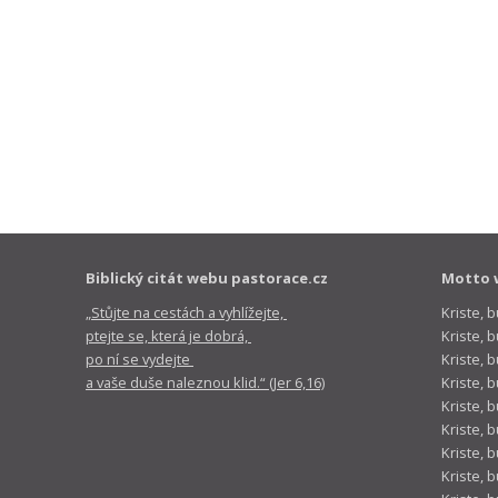
Biblický citát webu pastorace.cz
Motto 
„Stůjte na cestách a vyhlížejte,
Kriste, 
ptejte se, která je dobrá,
Kriste,
po ní se vydejte
Kriste, 
a vaše duše naleznou klid.“ (Jer 6,16)
Kriste, 
Kriste, 
Kriste, 
Kriste, 
Kriste, 