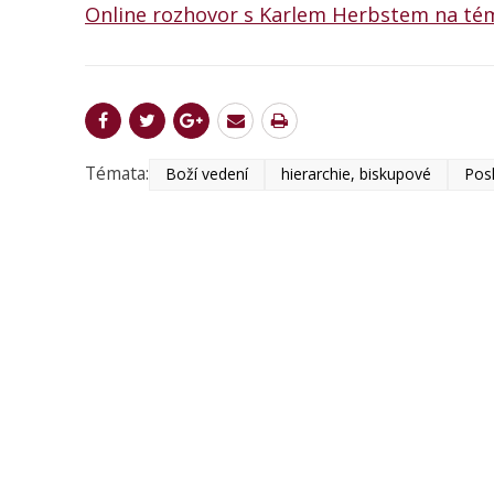
Online rozhovor s Karlem Herbstem na tém
Témata:
Boží vedení
hierarchie, biskupové
Posl