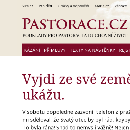
Vira.cz
Pro děti
Otázky a odpovědi
Maria.cz
Vánoce
KÁZÁNÍ
PŘÍMLUVY
TEXTY NA NÁSTĚNKY
REJS
Vyjdi ze své země
ukážu.
V sobotu dopoledne zazvonil telefon z pr
mi sděloval, že Svatý otec by byl rád, kdyb
To byla rána! Snad to nemyslí vážně! Nejen 