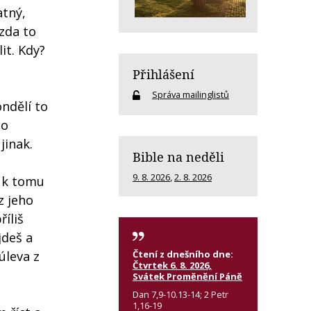
atný,
zda to
it. Kdy?
Přihlášení
Správa mailinglistů
ondělí to
to
jinak.
Bible na neděli
9. 8. 2026
,
2. 8. 2026
m k tomu
z jeho
íliš
jdeš a
Čtení z dnešního dne:
úleva z
Čtvrtek 6. 8. 2026,
Svátek Proměnění Páně
Dan 7,9-10.13-14; 2 Petr
1,16-19