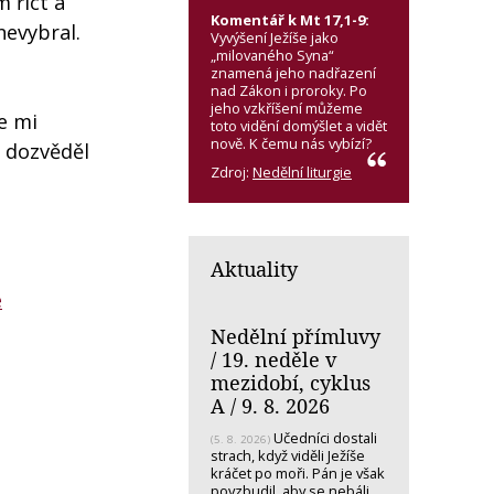
 říct a
Komentář k Mt 17,1-9:
nevybral.
Vyvýšení Ježíše jako
„milovaného Syna“
znamená jeho nadřazení
nad Zákon i proroky. Po
jeho vzkříšení můžeme
se mi
toto vidění domýšlet a vidět
nově. K čemu nás vybízí?
, dozvěděl
Zdroj:
Nedělní liturgie
Aktuality
é
Nedělní přímluvy
/ 19. neděle v
mezidobí, cyklus
A / 9. 8. 2026
Učedníci dostali
(5. 8. 2026)
strach, když viděli Ježíše
kráčet po moři. Pán je však
povzbudil, aby se nebáli.