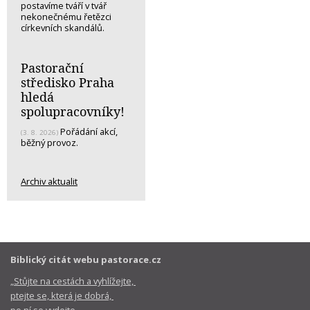
postavíme tváří v tvář
nekonečnému řetězci
církevních skandálů.
Pastorační
středisko Praha
hledá
spolupracovníky!
Pořádání akcí,
(3. 8. 2026)
běžný provoz.
Archiv aktualit
Biblický citát webu pastorace.cz
„Stůjte na cestách a vyhlížejte,
ptejte se, která je dobrá,
po ní se vydejte