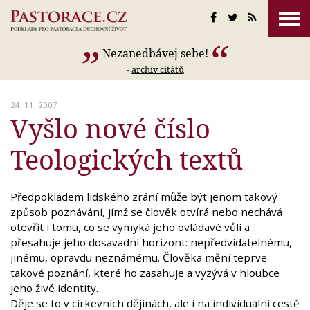
Nezanedbávej sebe!
-
archív citátů
24. 11. 2007
Vyšlo nové číslo
Teologických textů
Předpokladem lidského zrání může být jenom takový
způsob poznávání, jímž se člověk otvírá nebo nechává
otevřít i tomu, co se vymyká jeho ovládavé vůli a
přesahuje jeho dosavadní horizont: nepředvídatelnému,
jinému, opravdu neznámému. Člověka mění teprve
takové poznání, které ho zasahuje a vyzývá v hloubce
jeho živé identity.
Děje se to v církevních dějinách, ale i na individuální cestě