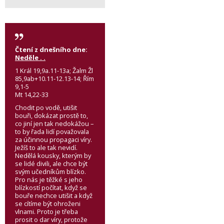
Čtení z dnešního dne:
Neděle . .
1 Král 19,9a.11-13a; Žalm Žl
85,9ab+10.11-12.13-14; Řím
9,1-5
Mt 14,22-33
Chodit po vodě, utišit
bouři, dokázat prostě to,
co jiní jen tak nedokážou –
to by řada lidí považovala
za účinnou propagaci víry.
Ježíš to ale tak nevidí.
Nedělá kousky, kterým by
se lidé divili, ale chce být
svým učedníkům blízko.
Pro nás je těžké s jeho
blízkostí počítat, když se
bouře nechce utišit a když
se cítíme být ohroženi
vlnami. Proto je třeba
prosit o dar víry, protože