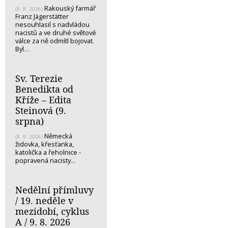
Rakouský farmář
(8. 8. 2026)
Franz Jägerstätter
nesouhlasil s nadvládou
nacistů a ve druhé světové
válce za ně odmítl bojovat.
Byl…
Sv. Terezie
Benedikta od
Kříže – Edita
Steinová (9.
srpna)
Německá
(8. 8. 2026)
židovka, křesťanka,
katolička a řeholnice -
popravená nacisty...
Nedělní přímluvy
/ 19. neděle v
mezidobí, cyklus
A / 9. 8. 2026