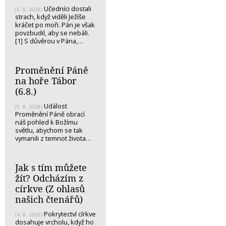
Učedníci dostali
(5. 8. 2026)
strach, když viděli Ježíše
kráčet po moři. Pán je však
povzbudil, aby se nebáli.
[1] S důvěrou v Pána,…
Proměnění Páně
na hoře Tábor
(6.8.)
Událost
(5. 8. 2026)
Proměnění Páně obrací
náš pohled k Božímu
světlu, abychom se tak
vymanili z temnot života…
Jak s tím můžete
žít? Odcházím z
církve (Z ohlasů
našich čtenářů)
Pokrytectví církve
(4. 8. 2026)
dosahuje vrcholu, když ho