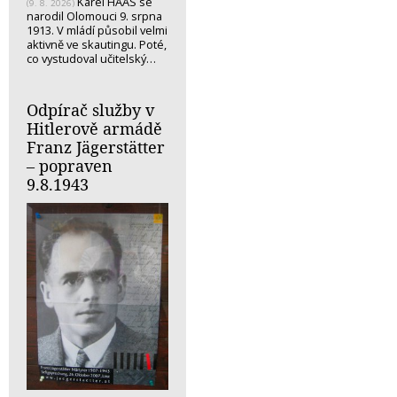
Karel HAAS se
(9. 8. 2026)
narodil Olomouci 9. srpna
1913. V mládí působil velmi
aktivně ve skautingu. Poté,
co vystudoval učitelský…
Odpírač služby v
Hitlerově armádě
Franz Jägerstätter
– popraven
9.8.1943