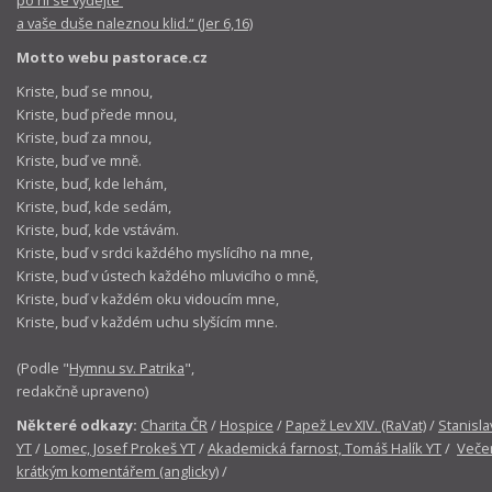
a vaše duše naleznou klid.“ (Jer 6,16)
Motto webu pastorace.cz
Kriste, buď se mnou,
Kriste, buď přede mnou,
Kriste, buď za mnou,
Kriste, buď ve mně.
Kriste, buď, kde lehám,
Kriste, buď, kde sedám,
Kriste, buď, kde vstávám.
Kriste, buď v srdci každého myslícího na mne,
Kriste, buď v ústech každého mluvicího o mně,
Kriste, buď v každém oku vidoucím mne,
Kriste, buď v každém uchu slyšícím mne.
(Podle "
Hymnu sv. Patrika
",
redakčně upraveno)
Některé odkazy:
Charita ČR
/
Hospice
/
Papež Lev XIV. (RaVat)
/
Stanisla
YT
/
Lomec, Josef Prokeš YT
/
Akademická farnost, Tomáš Halík YT
/
Večer
krátkým komentářem (anglicky)
/