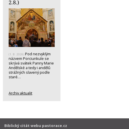
2.8.)
Pod nezvyklým
(1. 8. 2026)
názvem Porciunkule se
skrývá svátek Panny Marie
Andělské a tedy i andělů
strážných slavený podle
staré…
Archiv aktualit
Biblický citát webu pastorace.cz