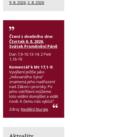
9. 8. 2026
,
2. 8. 2026
Čtení z dnešního dne:
Čtvrtek 6. 8. 2026,
Svátek Proměnění Páně
Dan 7,9-10.13-14; 2 Petr
1,16-19
Komentář k Mt 17,1-9:
Vyvýšení Ježíše jako
„milovaného Syna“
znamená jeho nadřazení
nad Zákon i proroky. Po
jeho vzkříšení můžeme
toto vidění domýšlet a vidět
nově. K čemu nás vybízí?
Zdroj:
Nedělní liturgie
Aktuality