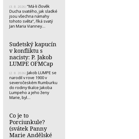
“Má-li člověk
(3. 8. 2026)
Ducha svatého, jak sladké
jsou všechna námahy
tohoto světa“, říká svatý
Jan Maria Vianney…
Sudetský kapucín
v konfliktu s
nacisty: P. Jakob
LUMPE OFMCap
Jakob LUMPE se
(2. 8. 2026)
narodil v rove 1900 v
severočeském Rumburku
do rodiny tkalce Jakoba
Lumpeho a jeho ženy
Marie, byl…
Co je to
Porciunkule?
(svátek Panny
Marie Andělské