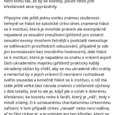
Není tomu tak, že by se kostely, poutě nebo jiné
křesťanské akce vyprázdnily.
Připojme zde ještě jednu vcelku známou zkušenost.
Veřejně se hlásit ke katolické církvi dnes znamená hlásit
se k instituci, která je mnohde právem ale exemplárně
napadaná za sexuální zneužívání (přičemž pro ostatní
sexuální excesy mnohem četnější v podstatě neexistuje
ve sdělovacích prostředcích odsuzování, případně je zde
jen konstatování bez morálního hodnocení), dále hlásit
se k instituci, která je napadána za snahu o vrácení aspoň
části ukradeného majetku (přičemž prakticky každý
okradený občan by chtěl, aby se mu ukradené věci vrátily
a nenechal by o jejich vrácení či nevrácení rozhodovat
svého souseda) a konečně hlásit se k instituci, o níž má
stále ještě velká část národa znalosti z občanské výchovy
z dob totality. Jiné to ale je, když jde o vztah k dobrému
křesťanovi, ke kostelu nebo k faráři, který je „náš“, tedy v
místě známý, či k uznávanému charitativnímu církevnímu
zařízení. V tom případě církev „nevadí“ nebo není viděna,
ač to část církve je, a je vnímám jen ten křesťan, který se