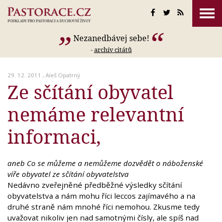
Nezanedbávej sebe!
-
archív citátů
29. 12. 2011 ,
Aleš Opatrný
Ze sčítání obyvatel
nemáme relevantní
informaci,
aneb Co se můžeme a nemůžeme dozvědět o náboženské
víře obyvatel ze sčítání obyvatelstva
Nedávno zveřejněné předběžné výsledky sčítání
obyvatelstva a nám mohu říci leccos zajímavého a na
druhé straně nám mnohé říci nemohou. Zkusme tedy
uvažovat nikoliv jen nad samotnými čísly, ale spíš nad