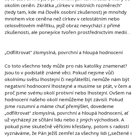
okolím ceněn. Zkrátka „církev v místních rozměrech“
(tedy tam, kde má člověk osobní zkušenost) je mnohdy
mnohem více ceněna než církev v celostátním nebo
celosvětovém měřítku, jejíž obraz nevychází z přímé
zkušenosti, ale ponejvíce tvořen prostřednictvím medií. .
„Odfiltrovat“ zlomyslná, povrchní a hloupá hodnocení
Co toto všechno tedy může pro nás katolíky znamenat?
Jsou to v podstatě známé věci. Pokud nejsme vůči
okolnímu světu lhostejní či nepřátelští, nemůže nám být
negativní hodnocení lhostejné a musíme se ptát, v čem a
proč jsme svému okolí protivní nebo lhostejní. Ovšem na
hodnocení našeho okolí nemůžeme být závislí. Pokud
jsme rozumní a máme chuť přemýšlet, dovedeme
„odfiltrovat“ zlomyslná, povrchní a hloupá hodnocení, ať
už vycházejí ze sčítání lidu nebo z jiných východisek. A
pokud jsme skutečně věřícími křesťany, potom s radostí
vyznáváme, že Pán Ježíš zemřel za všechny lidi („sečtené i