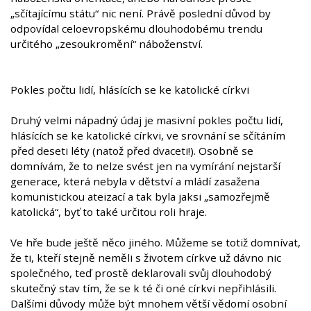
„sčítajícímu státu“ nic není. Právě poslední důvod by
odpovídal celoevropskému dlouhodobému trendu
určitého „zesoukromění“ náboženství.
Pokles počtu lidí, hlásících se ke katolické církvi
Druhý velmi nápadný údaj je masivní pokles počtu lidí,
hlásících se ke katolické církvi, ve srovnání se sčítáním
před deseti léty (natož před dvaceti!). Osobně se
domnívám, že to nelze svést jen na vymírání nejstarší
generace, která nebyla v dětství a mládí zasažena
komunistickou ateizací a tak byla jaksi „samozřejmě
katolická“, byť to také určitou roli hraje.
Ve hře bude ještě něco jiného. Můžeme se totiž domnívat,
že ti, kteří stejně neměli s životem církve už dávno nic
společného, teď prostě deklarovali svůj dlouhodobý
skutečný stav tím, že se k té či oné církvi nepřihlásili.
Dalšími důvody může být mnohem větší vědomí osobní