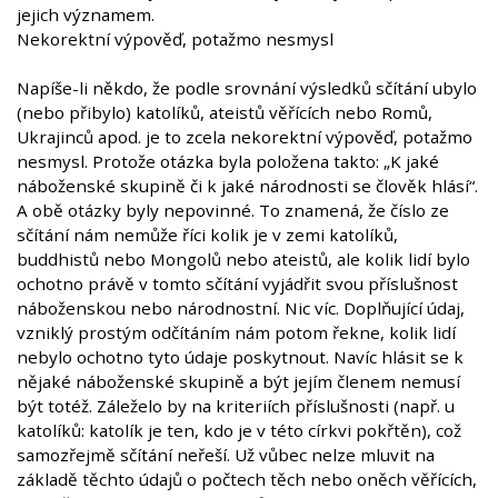
jejich významem.
Nekorektní výpověď, potažmo nesmysl
Napíše-li někdo, že podle srovnání výsledků sčítání ubylo
(nebo přibylo) katolíků, ateistů věřících nebo Romů,
Ukrajinců apod. je to zcela nekorektní výpověď, potažmo
nesmysl. Protože otázka byla položena takto: „K jaké
náboženské skupině či k jaké národnosti se člověk hlásí“.
A obě otázky byly nepovinné. To znamená, že číslo ze
sčítání nám nemůže říci kolik je v zemi katolíků,
buddhistů nebo Mongolů nebo ateistů, ale kolik lidí bylo
ochotno právě v tomto sčítání vyjádřit svou příslušnost
náboženskou nebo národnostní. Nic víc. Doplňující údaj,
vzniklý prostým odčítáním nám potom řekne, kolik lidí
nebylo ochotno tyto údaje poskytnout. Navíc hlásit se k
nějaké náboženské skupině a být jejím členem nemusí
být totéž. Záleželo by na kriteriích příslušnosti (např. u
katolíků: katolík je ten, kdo je v této církvi pokřtěn), což
samozřejmě sčítání neřeší. Už vůbec nelze mluvit na
základě těchto údajů o počtech těch nebo oněch věřících,