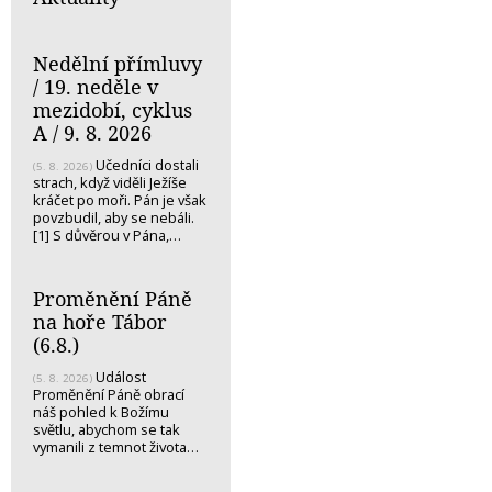
Nedělní přímluvy
/ 19. neděle v
mezidobí, cyklus
A / 9. 8. 2026
Učedníci dostali
(5. 8. 2026)
strach, když viděli Ježíše
kráčet po moři. Pán je však
povzbudil, aby se nebáli.
[1] S důvěrou v Pána,…
Proměnění Páně
na hoře Tábor
(6.8.)
Událost
(5. 8. 2026)
Proměnění Páně obrací
náš pohled k Božímu
světlu, abychom se tak
vymanili z temnot života…