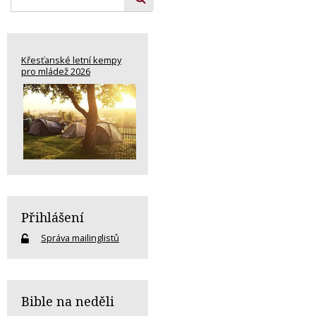
Křesťanské letní kempy
pro mládež 2026
Přihlášení
Správa mailinglistů
Bible na neděli