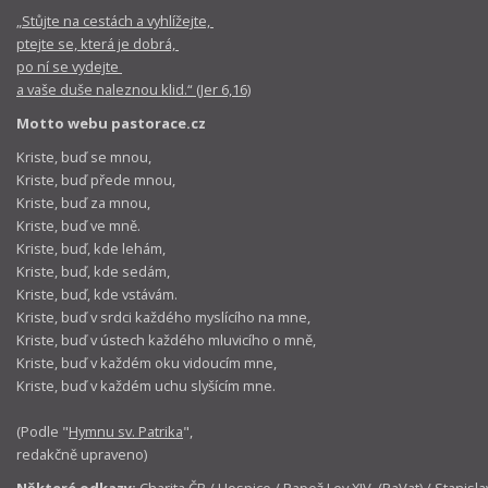
„Stůjte na cestách a vyhlížejte,
ptejte se, která je dobrá,
po ní se vydejte
a vaše duše naleznou klid.“ (Jer 6,16)
Motto webu pastorace.cz
Kriste, buď se mnou,
Kriste, buď přede mnou,
Kriste, buď za mnou,
Kriste, buď ve mně.
Kriste, buď, kde lehám,
Kriste, buď, kde sedám,
Kriste, buď, kde vstávám.
Kriste, buď v srdci každého myslícího na mne,
Kriste, buď v ústech každého mluvicího o mně,
Kriste, buď v každém oku vidoucím mne,
Kriste, buď v každém uchu slyšícím mne.
(Podle "
Hymnu sv. Patrika
",
redakčně upraveno)
Některé odkazy:
Charita ČR
/
Hospice
/
Papež Lev XIV. (RaVat)
/
Stanisla