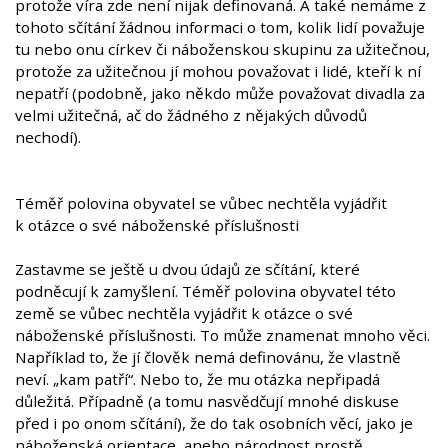
protože víra zde není nijak definovaná. A také nemáme z
tohoto sčítání žádnou informaci o tom, kolik lidí považuje
tu nebo onu církev či náboženskou skupinu za užitečnou,
protože za užitečnou jí mohou považovat i lidé, kteří k ní
nepatří (podobně, jako někdo může považovat divadla za
velmi užitečná, ač do žádného z nějakých důvodů
nechodí).
Téměř polovina obyvatel se vůbec nechtěla vyjádřit
k otázce o své náboženské příslušnosti
Zastavme se ještě u dvou údajů ze sčítání, které
podněcují k zamyšlení. Téměř polovina obyvatel této
země se vůbec nechtěla vyjádřit k otázce o své
náboženské příslušnosti. To může znamenat mnoho věci.
Například to, že jí člověk nemá definovánu, že vlastně
neví. „kam patří“. Nebo to, že mu otázka nepřipadá
důležitá. Případně (a tomu nasvědčují mnohé diskuse
před i po onom sčítání), že do tak osobních věcí, jako je
náboženská orientace, anebo národnost prostě