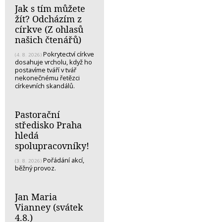
Jak s tím můžete
žít? Odcházím z
církve (Z ohlasů
našich čtenářů)
Pokrytectví církve
(4. 8. 2026)
dosahuje vrcholu, když ho
postavíme tváří v tvář
nekonečnému řetězci
církevních skandálů.
Pastorační
středisko Praha
hledá
spolupracovníky!
Pořádání akcí,
(3. 8. 2026)
běžný provoz.
Jan Maria
Vianney (svátek
4.8.)