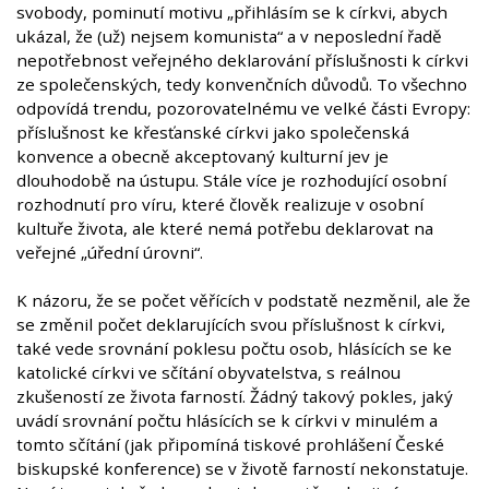
svobody, pominutí motivu „přihlásím se k církvi, abych
ukázal, že (už) nejsem komunista“ a v neposlední řadě
nepotřebnost veřejného deklarování příslušnosti k církvi
ze společenských, tedy konvenčních důvodů. To všechno
odpovídá trendu, pozorovatelnému ve velké části Evropy:
příslušnost ke křesťanské církvi jako společenská
konvence a obecně akceptovaný kulturní jev je
dlouhodobě na ústupu. Stále více je rozhodující osobní
rozhodnutí pro víru, které člověk realizuje v osobní
kultuře života, ale které nemá potřebu deklarovat na
veřejné „úřední úrovni“.
K názoru, že se počet věřících v podstatě nezměnil, ale že
se změnil počet deklarujících svou příslušnost k církvi,
také vede srovnání poklesu počtu osob, hlásících se ke
katolické církvi ve sčítání obyvatelstva, s reálnou
zkušeností ze života farností. Žádný takový pokles, jaký
uvádí srovnání počtu hlásících se k církvi v minulém a
tomto sčítání (jak připomíná tiskové prohlášení České
biskupské konference) se v životě farností nekonstatuje.