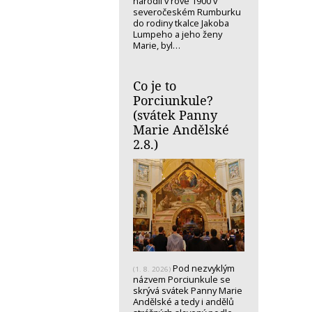
narodil v rove 1900 v
severočeském Rumburku
do rodiny tkalce Jakoba
Lumpeho a jeho ženy
Marie, byl…
Co je to
Porciunkule?
(svátek Panny
Marie Andělské
2.8.)
Pod nezvyklým
(1. 8. 2026)
názvem Porciunkule se
skrývá svátek Panny Marie
Andělské a tedy i andělů