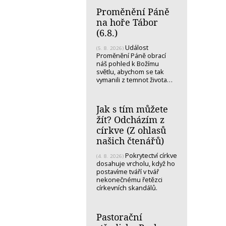
Proměnění Páně
na hoře Tábor
(6.8.)
Událost
(5. 8. 2026)
Proměnění Páně obrací
náš pohled k Božímu
světlu, abychom se tak
vymanili z temnot života…
Jak s tím můžete
žít? Odcházím z
církve (Z ohlasů
našich čtenářů)
Pokrytectví církve
(4. 8. 2026)
dosahuje vrcholu, když ho
postavíme tváří v tvář
nekonečnému řetězci
církevních skandálů.
Pastorační