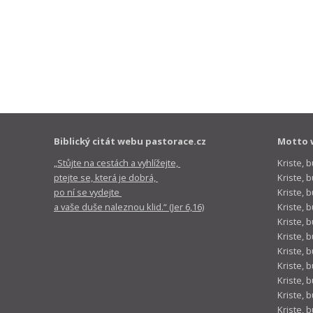
Biblický citát webu pastorace.cz
Motto 
„Stůjte na cestách a vyhlížejte,
Kriste, 
ptejte se, která je dobrá,
Kriste,
po ní se vydejte
Kriste, 
a vaše duše naleznou klid.“ (Jer 6,16)
Kriste, 
Kriste, 
Kriste, 
Kriste, 
Kriste, 
Kriste, 
Kriste, 
Kriste, 