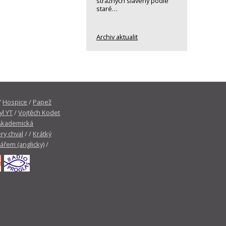
strážných slavený podle
staré…
Archiv aktualit
/
Hospice
/
Papež
yl YT
/
Vojtěch Kodet
Akademická
ry chval
/ /
Krátký
tářem (anglicky)
/