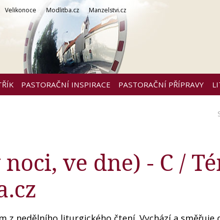
Velikonoce
Modlitba.cz
Manzelstvi.cz
TŘÍK
PASTORAČNÍ INSPIRACE
PASTORAČNÍ PŘÍPRAVY
L
noci, ve dne) - C / T
a.cz
 z nedělního liturgického čtení. Vychází a směřuje 