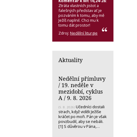
Komentář k Mt 16,24-28:
Ztráta vlastních jistot a
falešných představ ať je
pozváním k tomu, aby mě
Ježíš naplnil. Chci mu k
tomu dát prostor!
Zdroj:
Nedělní liturgie
Aktuality
Nedělní přímluvy
/ 19. neděle v
mezidobí, cyklus
A / 9. 8. 2026
Učedníci dostali
(5. 8. 2026)
strach, když viděli Ježíše
kráčet po moři. Pán je však
povzbudil, aby se nebáli.
[1] S důvěrou v Pána,…