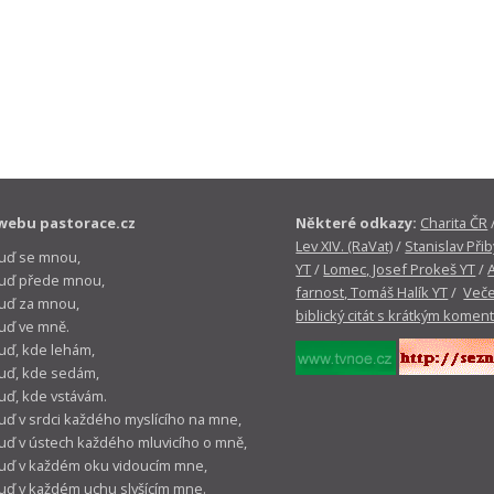
webu pastorace.cz
Některé odkazy:
Charita ČR
Lev XIV. (RaVat)
/
Stanislav Přib
buď se mnou,
YT
/
Lomec, Josef Prokeš YT
/
 buď přede mnou,
farnost, Tomáš Halík YT
/
Veče
buď za mnou,
biblický citát s krátkým komen
buď ve mně.
buď, kde lehám,
buď, kde sedám,
buď, kde vstávám.
buď v srdci každého myslícího na mne,
buď v ústech každého mluvicího o mně,
buď v každém oku vidoucím mne,
buď v každém uchu slyšícím mne.