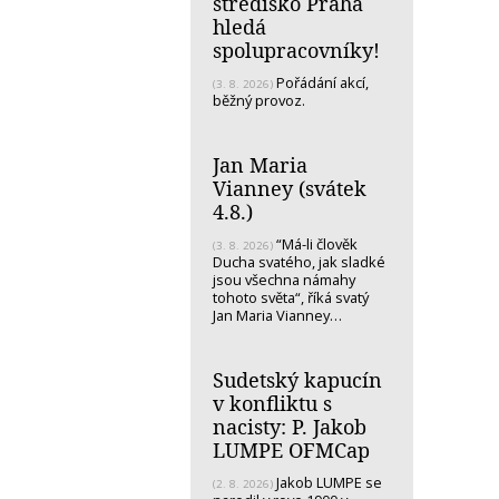
středisko Praha
hledá
spolupracovníky!
Pořádání akcí,
(3. 8. 2026)
běžný provoz.
Jan Maria
Vianney (svátek
4.8.)
“Má-li člověk
(3. 8. 2026)
Ducha svatého, jak sladké
jsou všechna námahy
tohoto světa“, říká svatý
Jan Maria Vianney…
Sudetský kapucín
v konfliktu s
nacisty: P. Jakob
LUMPE OFMCap
Jakob LUMPE se
(2. 8. 2026)