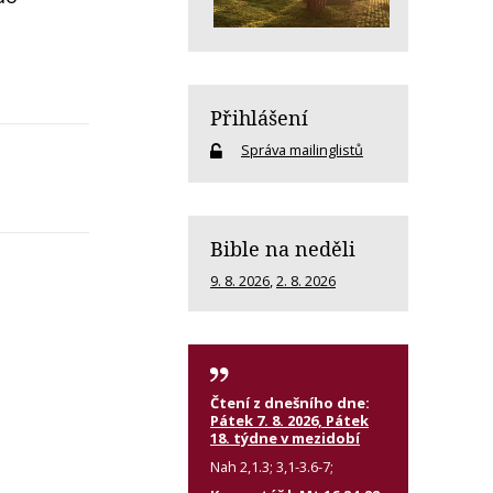
Přihlášení
Správa mailinglistů
Bible na neděli
9. 8. 2026
,
2. 8. 2026
Čtení z dnešního dne:
Pátek 7. 8. 2026, Pátek
18. týdne v mezidobí
Nah 2,1.3; 3,1-3.6-7;