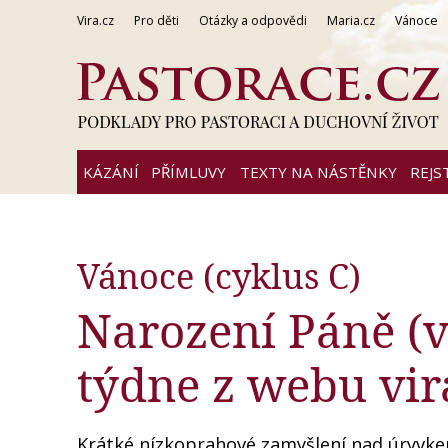
Vira.cz
Pro děti
Otázky a odpovědi
Maria.cz
Vánoce
KÁZÁNÍ
PŘÍMLUVY
TEXTY NA NÁSTĚNKY
REJS
Vánoce (cyklus C)
Narození Páně (v 
týdne z webu vir
Krátké nízkoprahové zamyšlení nad úryvkem