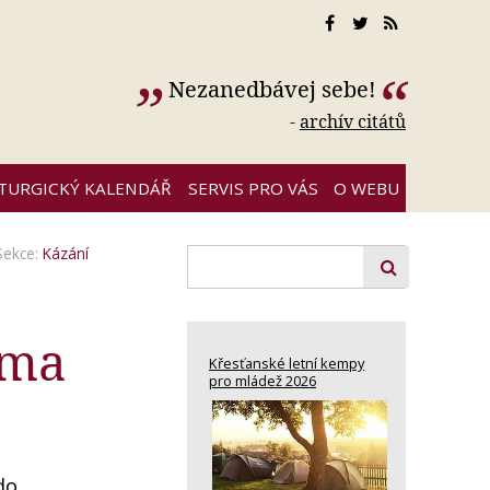
Nezanedbávej sebe!
-
archív citátů
ITURGICKÝ KALENDÁŘ
SERVIS PRO VÁS
O WEBU
Sekce:
Kázání
éma
Křesťanské letní kempy
pro mládež 2026
do