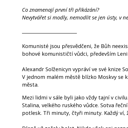
Co znamenají první tři přikázání?
Nevytvářet si modly, nemodlit se jen ústy, v n
________________________
Komunisté jsou přesvědčeni, že Bůh neexist
bohové komunističtí vůdci, především Lenin 
Alexandr Solženicyn vypráví ve své knize S
V jednom malém městě blízko Moskvy se kona
města.
Mezi lidmi v sále byli jako vždy tajní v ci
Stalina, velkého ruského vůdce. Sotva řečník
potlesk. Tři minuty, čtyři minuty. Každý ví,