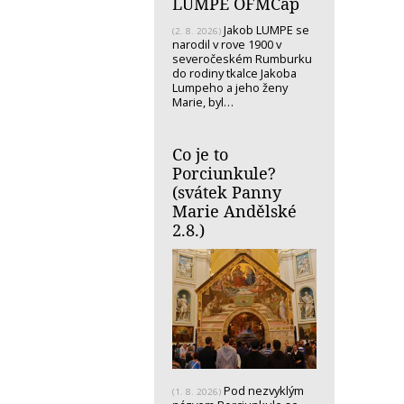
LUMPE OFMCap
Jakob LUMPE se
(2. 8. 2026)
narodil v rove 1900 v
severočeském Rumburku
do rodiny tkalce Jakoba
Lumpeho a jeho ženy
Marie, byl…
Co je to
Porciunkule?
(svátek Panny
Marie Andělské
2.8.)
Pod nezvyklým
(1. 8. 2026)