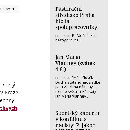
Pastorační
í a smrt
středisko Praha
hledá
spolupracovníky!
Pořádání akcí,
(3. 8. 2026)
běžný provoz.
Jan Maria
Vianney (svátek
4.8.)
“Má-li člověk
(3. 8. 2026)
Ducha svatého, jak sladké
, který
jsou všechna námahy
tohoto světa“, říká svatý
v Praze.
Jan Maria Vianney…
šechny
tlivých
Sudetský kapucín
v konfliktu s
nacisty: P. Jakob