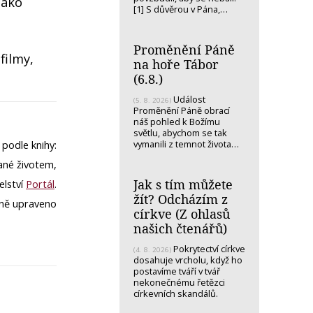
jako
[1] S důvěrou v Pána,…
Proměnění Páně
filmy,
na hoře Tábor
(6.8.)
Událost
(5. 8. 2026)
Proměnění Páně obrací
náš pohled k Božímu
světlu, abychom se tak
vymanili z temnot života…
podle knihy:
ané životem,
Jak s tím můžete
elství
Portál
.
žít? Odcházím z
ně upraveno
církve (Z ohlasů
našich čtenářů)
Pokrytectví církve
(4. 8. 2026)
dosahuje vrcholu, když ho
postavíme tváří v tvář
nekonečnému řetězci
církevních skandálů.