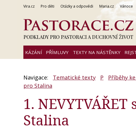
Vira.cz
Pro děti
Otázky a odpovědi
Maria.cz
Vánoce
KÁZÁNÍ
PŘÍMLUVY
TEXTY NA NÁSTĚNKY
REJS
Navigace:
Tematické texty
P
Příběhy ke
pro Stalina
1. NEVYTVÁŘET si
Stalina