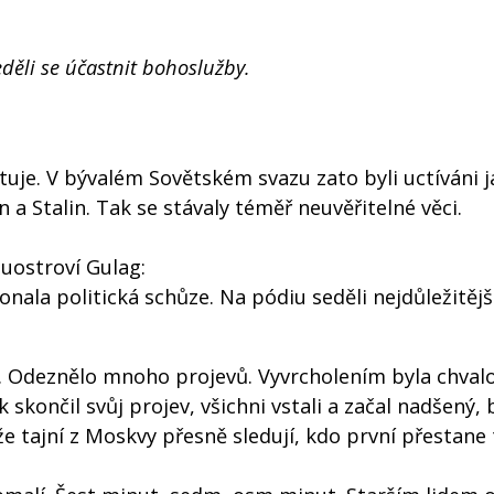
eděli se účastnit bohoslužby.
uje. V bývalém Sovětském svazu zato byli uctíváni 
a Stalin. Tak se stávaly téměř neuvěřitelné věci.
ouostroví Gulag:
la politická schůze. Na pódiu seděli nejdůležitější
vilu. Odeznělo mnoho projevů. Vyvrcholením byla chval
 skončil svůj projev, všichni vstali a začal nadšený, 
 že tajní z Moskvy přesně sledují, kdo první přestane 