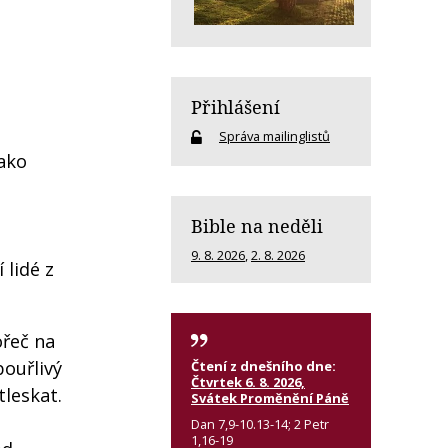
Přihlášení
Správa mailinglistů
jako
Bible na neděli
9. 8. 2026
,
2. 8. 2026
 lidé z
ořeč na
bouřlivý
Čtení z dnešního dne:
Čtvrtek 6. 8. 2026,
tleskat.
Svátek Proměnění Páně
Dan 7,9-10.13-14; 2 Petr
1,16-19