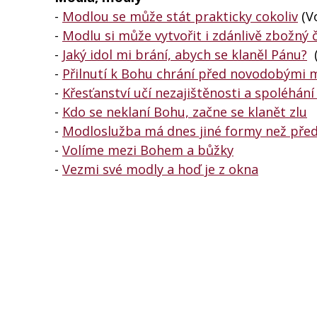
-
Modlou se může stát prakticky cokoliv
(V
-
Modlu si může vytvořit i zdánlivě zbožný 
-
Jaký idol mi brání, abych se klaněl Pánu?
(
-
Přilnutí k Bohu chrání před novodobými
-
Křesťanství učí nezajištěnosti a spoléhán
-
Kdo se neklaní Bohu, začne se klanět zlu
-
Modloslužba má dnes jiné formy než před 
-
Volíme mezi Bohem a bůžky
-
Vezmi své modly a hoď je z okna