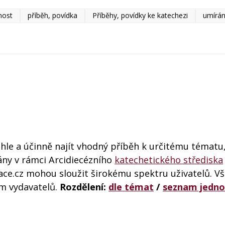
nost
příběh, povídka
Příběhy, povídky ke katechezi
umírán
ychle a účinně najít vhodný příběh k určitému tématu
ány v rámci Arcidiecézního
katechetického střediska
ce.cz mohou sloužit širokému spektru uživatelů. V
ím vydavatelů.
Rozdělení:
dle témat
/
seznam jedno