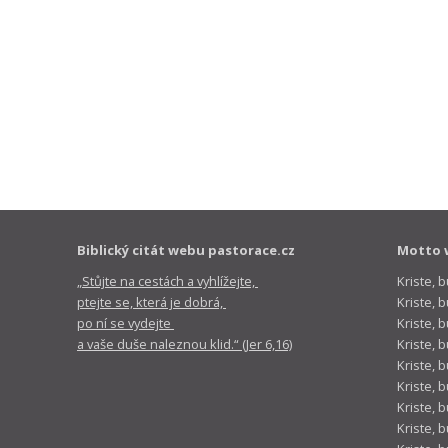
Biblický citát webu pastorace.cz
Motto 
„Stůjte na cestách a vyhlížejte,
Kriste, 
ptejte se, která je dobrá,
Kriste,
po ní se vydejte
Kriste, 
a vaše duše naleznou klid.“ (Jer 6,16)
Kriste, 
Kriste, 
Kriste, 
Kriste, 
Kriste, 