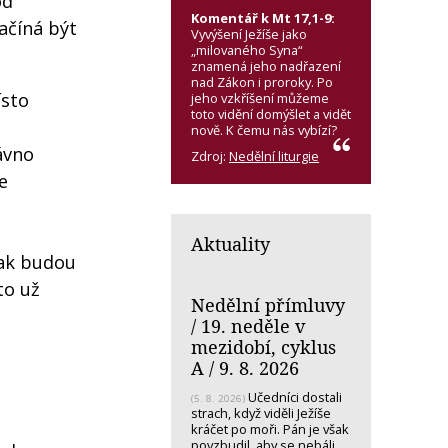
od
Komentář k Mt 17,1-9:
začíná být
Vyvýšení Ježíše jako
„milovaného Syna“
znamená jeho nadřazení
nad Zákon i proroky. Po
ísto
jeho vzkříšení můžeme
toto vidění domýšlet a vidět
nově. K čemu nás vybízí?
ávno
Zdroj:
Nedělní liturgie
e
Aktuality
tak budou
to už
Nedělní přímluvy
/ 19. neděle v
mezidobí, cyklus
A / 9. 8. 2026
Učedníci dostali
(5. 8. 2026)
strach, když viděli Ježíše
kráčet po moři. Pán je však
povzbudil, aby se nebáli.