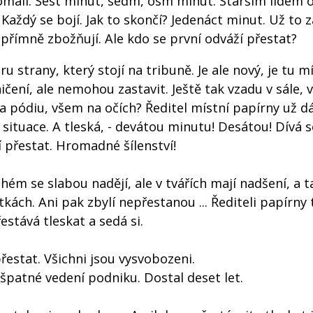
pomalí. Šest minut, sedm, osm minut. Starším lidem 
 Každý se bojí. Jak to skončí? Jedenáct minut. Už to 
 upřímně zbožňují. Ale kdo se první odváží přestat?
 strany, který stojí na tribuně. Je ale nový, je tu m
ičení, ale nemohou zastavit. Ještě tak vzadu v sále, v
na pódiu, všem na očích? Ředitel místní papírny už d
situace. A tleská, - devátou minutu! Desátou! Dívá s
 přestat. Hromadné šílenství!
hém se slabou nadějí, ale v tvářích mají nadšení, a 
kách. Ani pak zbylí nepřestanou ... Řediteli papírny 
estává tleskat a sedá si.
estat. Všichni jsou vysvobozeni.
: špatné vedení podniku. Dostal deset let.