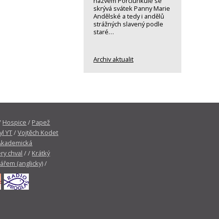
názvem Porciunkule se
skrývá svátek Panny Marie
Andělské a tedy i andělů
strážných slavený podle
staré…
Archiv aktualit
/
Hospice
/
Papež
yl YT
/
Vojtěch Kodet
Akademická
ry chval
/ /
Krátký
tářem (anglicky)
/