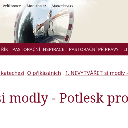
Velikonoce
Modlitba.cz
Manzelstvi.cz
TŘÍK
PASTORAČNÍ INSPIRACE
PASTORAČNÍ PŘÍPRAVY
L
 katechezi
O přikázáních
1. NEVYTVÁŘET si modly -
 modly - Potlesk pr