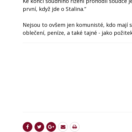
Ke konci soudního řízení prohodil soudce 
první, když jde o Stalina.“
Nejsou to ovšem jen komunisté, kdo mají své
oblečení, peníze, a také tajné - jako požit