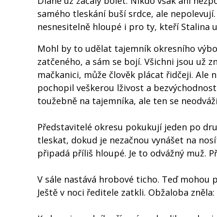
Dlaně už začaly bolet. Nikdo však ani nez
samého tleskání buší srdce, ale nepolevují.
nesnesitelně hloupé i pro ty, kteří Stalina
Mohl by to udělat tajemník okresního výboru
zatčeného, a sám se bojí. Všichni jsou už zn
mačkanici, může člověk plácat řidčeji. Ale 
pochopil veškerou lživost a bezvýchodnost 
toužebně na tajemníka, ale ten se neodváží
Představitelé okresu pokukují jeden po dru
tleskat, dokud je nezačnou vynášet na nosít
připadá příliš hloupé. Je to odvážný muž. Př
V sále nastává hrobové ticho. Teď mohou př
Ještě v noci ředitele zatkli. Obžaloba zněla