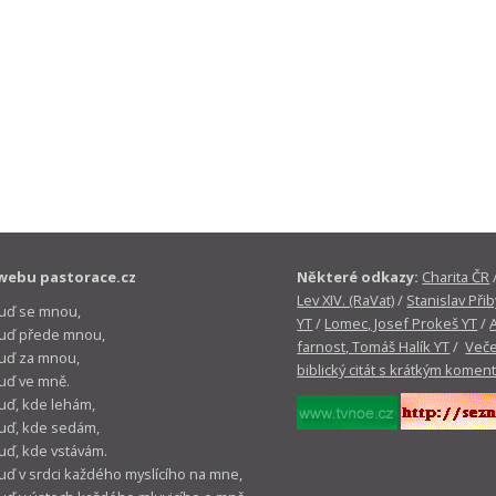
webu pastorace.cz
Některé odkazy:
Charita ČR
Lev XIV. (RaVat)
/
Stanislav Přib
buď se mnou,
YT
/
Lomec, Josef Prokeš YT
/
 buď přede mnou,
farnost, Tomáš Halík YT
/
Veče
buď za mnou,
biblický citát s krátkým komen
buď ve mně.
buď, kde lehám,
buď, kde sedám,
buď, kde vstávám.
buď v srdci každého myslícího na mne,