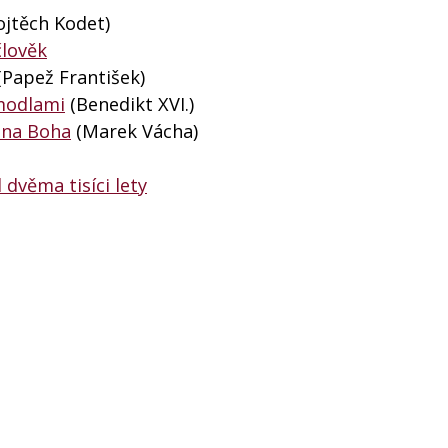
ojtěch Kodet)
člověk
Papež František)
 modlami
(Benedikt XVI.)
í na Boha
(Marek Vácha)
dvěma tisíci lety