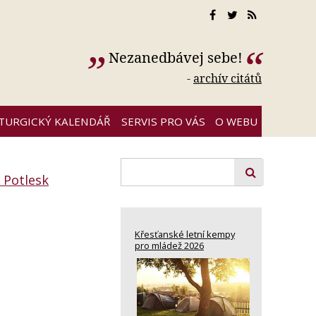
Nezanedbávej sebe!
-
archív citátů
ITURGICKÝ KALENDÁŘ
SERVIS PRO VÁS
O WEBU
 Potlesk
o
Křesťanské letní kempy
pro mládež 2026