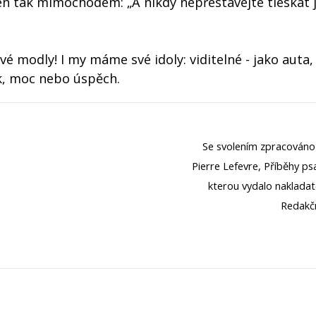
jen tak mimochodem: „A nikdy nepřestávejte tleskat 
 modly! I my máme své idoly: viditelné - jako auta, 
ek, moc nebo úspěch.
Se svolením zpracováno 
Pierre Lefevre, Příběhy ps
kterou vydalo nakladat
Redakč