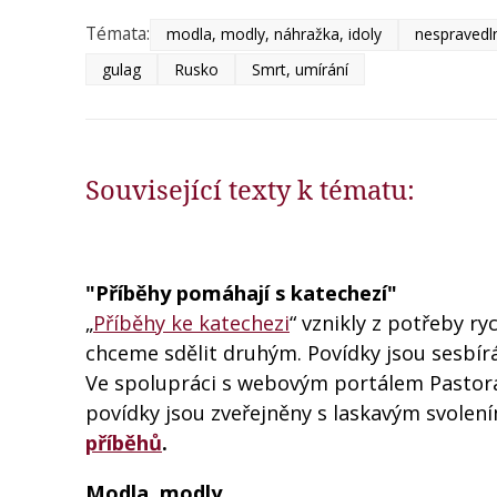
Témata:
modla, modly, náhražka, idoly
nespravedl
gulag
Rusko
Smrt, umírání
Související texty k tématu:
"Příběhy pomáhají s katechezí"
„
Příběhy ke katechezi
“ vznikly z potřeby r
chceme sdělit druhým. Povídky jsou sesbír
Ve spolupráci s webovým portálem Pastora
povídky jsou zveřejněny s laskavým svolen
příběhů
.
Modla, modly