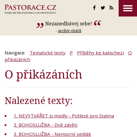
Nezanedbávej sebe!
-
archív citátů
Navigace:
Tematické texty
P
Příběhy ke katechezi
O
přikázáních
O přikázáních
Nalezené texty:
1. NEVYTVÁŘET si modly - Potlesk pro Stalina
3. BOHOSLUŽBA - Dvě závěti
3. BOHOSLUŽBA - Nemocný sedlák