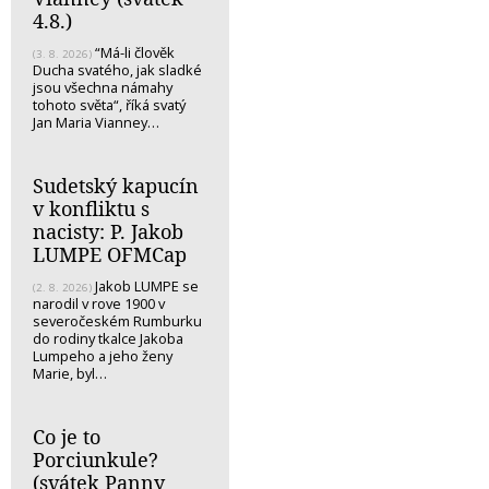
4.8.)
“Má-li člověk
(3. 8. 2026)
Ducha svatého, jak sladké
jsou všechna námahy
tohoto světa“, říká svatý
Jan Maria Vianney…
Sudetský kapucín
v konfliktu s
nacisty: P. Jakob
LUMPE OFMCap
Jakob LUMPE se
(2. 8. 2026)
narodil v rove 1900 v
severočeském Rumburku
do rodiny tkalce Jakoba
Lumpeho a jeho ženy
Marie, byl…
Co je to
Porciunkule?
(svátek Panny