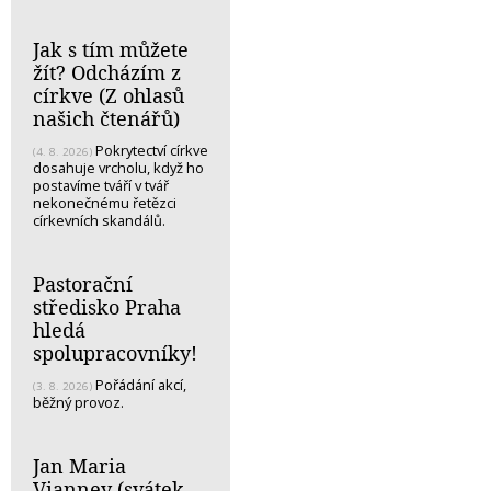
Jak s tím můžete
žít? Odcházím z
církve (Z ohlasů
našich čtenářů)
Pokrytectví církve
(4. 8. 2026)
dosahuje vrcholu, když ho
postavíme tváří v tvář
nekonečnému řetězci
církevních skandálů.
Pastorační
středisko Praha
hledá
spolupracovníky!
Pořádání akcí,
(3. 8. 2026)
běžný provoz.
Jan Maria
Vianney (svátek