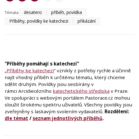
desatero
příběh, povídka
Témata:
Příběhy, povídky ke katechezi
přikázání
"Příběhy pomáhají s katechezí"
„
Příběhy ke katechezi
“ vznikly z potřeby rychle a účinně
najít vhodný příběh k určitému tématu, který chceme
sdělit druhým. Povídky jsou sesbírány v
rámci Arcidiecézního
katechetického střediska
v Praze.
Ve spolupráci s webovým portálem Pastorace.cz mohou
sloužit širokému spektru uživatelů. Všechny povídky jsou
zveřejněny s laskavým svolením vydavatelů.
Rozdělení:
dle témat
/
seznam jednotlivých příběhů
.