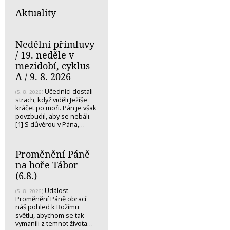
Aktuality
Nedělní přímluvy
/ 19. neděle v
mezidobí, cyklus
A / 9. 8. 2026
Učedníci dostali
(5. 8. 2026)
strach, když viděli Ježíše
kráčet po moři. Pán je však
povzbudil, aby se nebáli.
[1] S důvěrou v Pána,…
Proměnění Páně
na hoře Tábor
(6.8.)
Událost
(5. 8. 2026)
Proměnění Páně obrací
náš pohled k Božímu
světlu, abychom se tak
vymanili z temnot života…