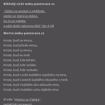
Biblický citát webu pastorace.cz
„Stůjte na cestách a vyhlížejte,
ptejte se, která je dobrá,
po ní se vydejte
a vaše duše naleznou klid.“ (Jer 6,16)
Motto webu pastorace.cz
Kriste, buď se mnou,
Kriste, buď přede mnou,
Kriste, buď za mnou,
Kriste, buď ve mně.
Kriste, buď, kde lehám,
Kriste, buď, kde sedám,
Kriste, buď, kde vstávám.
Kriste, buď v srdci každého myslícího na mne,
Kriste, buď v ústech každého mluvicího o mně,
Kriste, buď v každém oku vidoucím mne,
Kriste, buď v každém uchu slyšícím mne.
(Podle "
Hymnu sv. Patrika
",
redakčně upraveno)