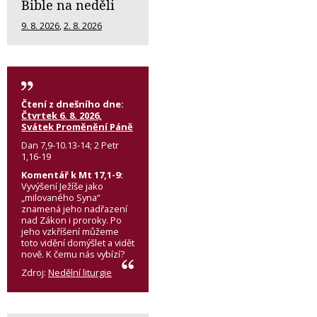
Bible na neděli
9. 8. 2026
,
2. 8. 2026
Čtení z dnešního dne:
Čtvrtek 6. 8. 2026,
Svátek Proměnění Páně
Dan 7,9-10.13-14; 2 Petr
1,16-19
Komentář k Mt 17,1-9:
Vyvýšení Ježíše jako
„milovaného Syna“
znamená jeho nadřazení
nad Zákon i proroky. Po
jeho vzkříšení můžeme
toto vidění domýšlet a vidět
nově. K čemu nás vybízí?
Zdroj:
Nedělní liturgie