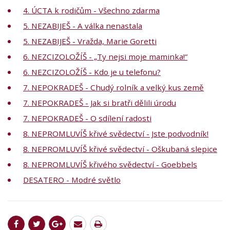
4. ÚCTA k rodičům - Všechno zdarma
5. NEZABIJEŠ - A válka nenastala
5. NEZABIJEŠ - Vražda, Marie Goretti
6. NEZCIZOLOŽÍŠ - „Ty nejsi moje maminka!“
6. NEZCIZOLOŽÍŠ - Kdo je u telefonu?
7. NEPOKRADEŠ - Chudý rolník a velký kus země
7. NEPOKRADEŠ - Jak si bratři dělili úrodu
7. NEPOKRADEŠ - O sdílení radosti
8. NEPROMLUVÍŠ křivé svědectví - Jste podvodník!
8. NEPROMLUVÍŠ křivé svědectví - Oškubaná slepice
8. NEPROMLUVÍŠ křivého svědectví - Goebbels
DESATERO - Modré světlo