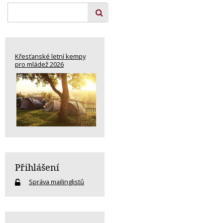
Křesťanské letní kempy
pro mládež 2026
Přihlášení
Správa mailinglistů