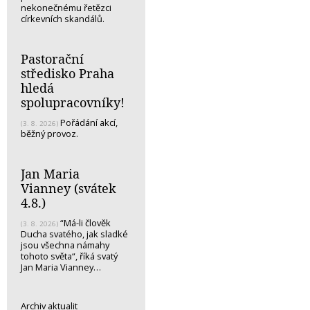
nekonečnému řetězci
církevních skandálů.
Pastorační
středisko Praha
hledá
spolupracovníky!
Pořádání akcí,
(3. 8. 2026)
běžný provoz.
Jan Maria
Vianney (svátek
4.8.)
“Má-li člověk
(3. 8. 2026)
Ducha svatého, jak sladké
jsou všechna námahy
tohoto světa“, říká svatý
Jan Maria Vianney…
Archiv aktualit