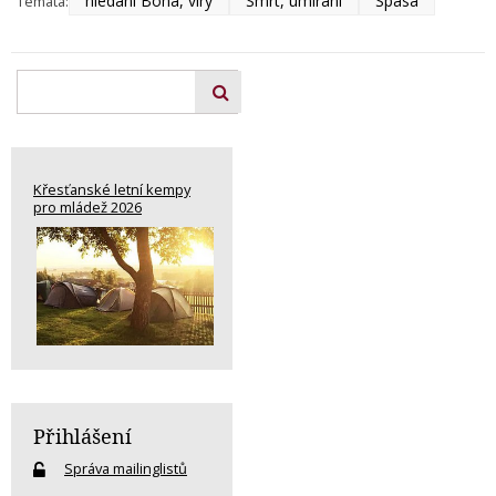
hledání Boha, víry
Smrt, umírání
Spása
Témata:
Křesťanské letní kempy
pro mládež 2026
Přihlášení
Správa mailinglistů