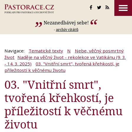
Nezanedbávej sebe!
-
archív citátů
Navigace:
Tematické texty
N
Nebe, věčný posmrtný
život
Naděje na věčný život - rekolekce ve Vatikánu (9. 3.
- 14. 3. 2025)
03. "Vnitřní smrt", tvořená křehkostí, je
příležitostí k věčnému životu
03. "Vnitřní smrt",
tvořená křehkostí, je
příležitostí k věčnému
životu