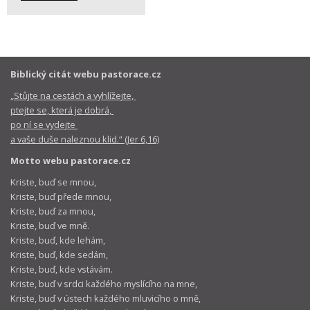
Biblický citát webu pastorace.cz
„Stůjte na cestách a vyhlížejte,
ptejte se, která je dobrá,
po ní se vydejte
a vaše duše naleznou klid.“ (Jer 6,16)
Motto webu pastorace.cz
Kriste, buď se mnou,
Kriste, buď přede mnou,
Kriste, buď za mnou,
Kriste, buď ve mně.
Kriste, buď, kde lehám,
Kriste, buď, kde sedám,
Kriste, buď, kde vstávám.
Kriste, buď v srdci každého myslícího na mne,
Kriste, buď v ústech každého mluvicího o mně,