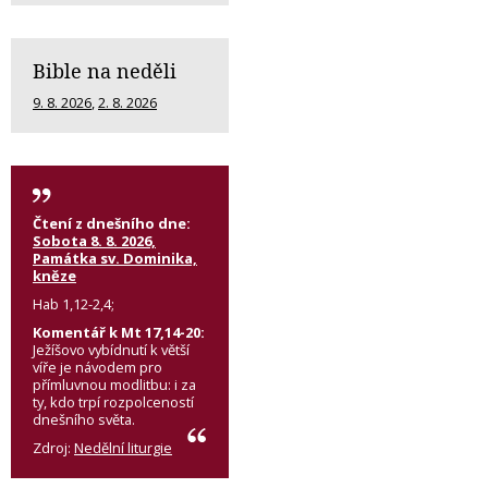
Bible na neděli
9. 8. 2026
,
2. 8. 2026
Čtení z dnešního dne:
Sobota 8. 8. 2026,
Památka sv. Dominika,
kněze
Hab 1,12-2,4;
Komentář k Mt 17,14-20:
Ježíšovo vybídnutí k větší
víře je návodem pro
přímluvnou modlitbu: i za
ty, kdo trpí rozpolceností
dnešního světa.
Zdroj:
Nedělní liturgie