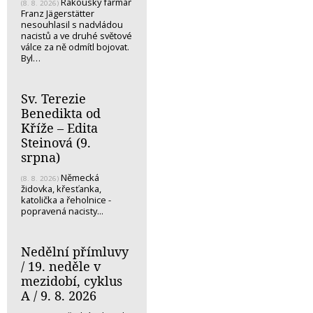
Rakouský farmář
(8. 8. 2026)
Franz Jägerstätter
nesouhlasil s nadvládou
nacistů a ve druhé světové
válce za ně odmítl bojovat.
Byl…
Sv. Terezie
Benedikta od
Kříže – Edita
Steinová (9.
srpna)
Německá
(8. 8. 2026)
židovka, křesťanka,
katolička a řeholnice -
popravená nacisty...
Nedělní přímluvy
/ 19. neděle v
mezidobí, cyklus
A / 9. 8. 2026