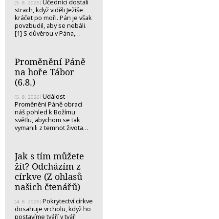
Učedníci dostali
(5. 8. 2026)
strach, když viděli Ježíše
kráčet po moři. Pán je však
povzbudil, aby se nebáli.
[1] S důvěrou v Pána,…
Proměnění Páně
na hoře Tábor
(6.8.)
Událost
(5. 8. 2026)
Proměnění Páně obrací
náš pohled k Božímu
světlu, abychom se tak
vymanili z temnot života…
Jak s tím můžete
žít? Odcházím z
církve (Z ohlasů
našich čtenářů)
Pokrytectví církve
(4. 8. 2026)
dosahuje vrcholu, když ho
postavíme tváří v tvář