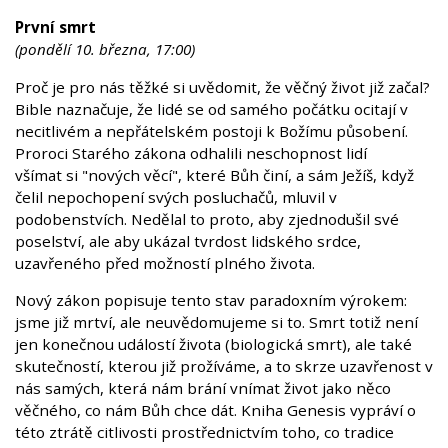
První smrt
(pondělí 10. března, 17:00)
Proč je pro nás těžké si uvědomit, že věčný život již začal?
Bible naznačuje, že lidé se od samého počátku ocitají v
necitlivém a nepřátelském postoji k Božímu působení.
Proroci Starého zákona odhalili neschopnost lidí
všímat si "nových věcí", které Bůh činí, a sám Ježíš, když
čelil nepochopení svých posluchačů, mluvil v
podobenstvích. Nedělal to proto, aby zjednodušil své
poselství, ale aby ukázal tvrdost lidského srdce,
uzavřeného před možností plného života.
Nový zákon popisuje tento stav paradoxním výrokem:
jsme již mrtví, ale neuvědomujeme si to. Smrt totiž není
jen konečnou událostí života (biologická smrt), ale také
skutečností, kterou již prožíváme, a to skrze uzavřenost v
nás samých, která nám brání vnímat život jako něco
věčného, co nám Bůh chce dát. Kniha Genesis vypráví o
této ztrátě citlivosti prostřednictvím toho, co tradice