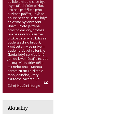
se lidé divili, ale chce být
svým učedníkům blízko.
Pro nás je těžké s jeho
blízkostí počítat, když se
bouře nechce utišit a když
se cítíme být ohroženi
vlnami. Proto je třeba
prosit o dar víry, protože
víra nás udrží v Ježíšově
blízkosti i tenkrát, když se
bude všechno hroutit,
kymácet a my se právem
budeme cítit ohroženi. Je
škoda, když se křesťané
jen do krve hádají o to, zda
se mají věci v církvi dělat
tak nebo onak. Mohou
přitom ztratit ze zřetele
toho jediného, který
skutečně zachraňuje.
Zdroj:
Nedělní liturgie
Aktuality