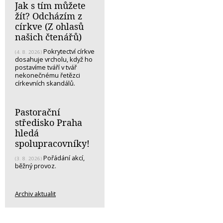
Jak s tím můžete
žít? Odcházím z
církve (Z ohlasů
našich čtenářů)
Pokrytectví církve
(4. 8. 2026)
dosahuje vrcholu, když ho
postavíme tváří v tvář
nekonečnému řetězci
církevních skandálů.
Pastorační
středisko Praha
hledá
spolupracovníky!
Pořádání akcí,
(3. 8. 2026)
běžný provoz.
Archiv aktualit