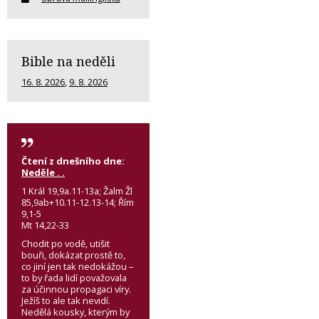
Bible na neděli
16. 8. 2026
,
9. 8. 2026
Čtení z dnešního dne:
Neděle . .
1 Král 19,9a.11-13a; Žalm Žl
85,9ab+10.11-12.13-14; Řím
9,1-5
Mt 14,22-33
Chodit po vodě, utišit
bouři, dokázat prostě to,
co jiní jen tak nedokážou –
to by řada lidí považovala
za účinnou propagaci víry.
Ježíš to ale tak nevidí.
Nedělá kousky, kterým by