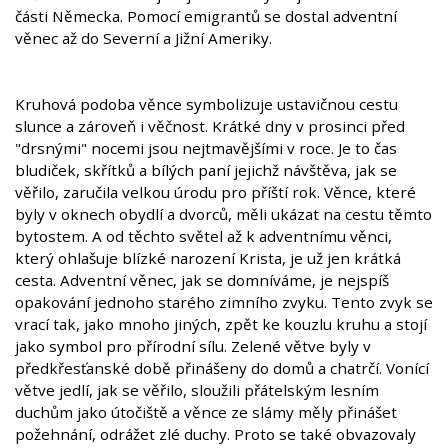
části Německa. Pomocí emigrantů se dostal adventní
věnec až do Severní a Jižní Ameriky.
Kruhová podoba věnce symbolizuje ustavičnou cestu
slunce a zároveň i věčnost. Krátké dny v prosinci před
"drsnými" nocemi jsou nejtmavějšími v roce. Je to čas
bludiček, skřítků a bílých paní jejichž návštěva, jak se
věřilo, zaručila velkou úrodu pro příští rok. Věnce, které
byly v oknech obydlí a dvorců, měli ukázat na cestu těmto
bytostem. A od těchto světel až k adventnímu věnci,
který ohlašuje blízké narození Krista, je už jen krátká
cesta. Adventní věnec, jak se domníváme, je nejspíš
opakování jednoho starého zimního zvyku. Tento zvyk se
vrací tak, jako mnoho jiných, zpět ke kouzlu kruhu a stojí
jako symbol pro přírodní sílu. Zelené větve byly v
předkřesťanské době přinášeny do domů a chatrčí. Vonící
větve jedlí, jak se věřilo, sloužili přátelským lesním
duchům jako útočiště a věnce ze slámy měly přinášet
požehnání, odrážet zlé duchy. Proto se také obvazovaly