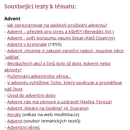
Související texty k tématu:
Advent
-
Jak nerezignovat na jakékoli prožívání adventu?
-
Advent – převlek pro stres a kšeft?! (Benedikt XVI.)
-
Advent - svět konzumu neumí čekat (Aleš Opatrný)
-
Advent v kriminále
(1955)
-
Advent: chceme-li zakusit vánoční radost, musíme něco
´udělat´
-
Bezduchých akcí a činů bylo již dost. Advent nebo
aktivity?
-
Požehnání adventního věnce...
-
V adventu vyhlížíme Toho, který osvěcuje a proměňuje
náš život
-
Úvod do adventní doby
-
Advent nás má obnovit a uzdravit! (Matka Tereza)
-
Advent: čekání na Godota? (A. Scarano)
-
Roráty
(odkaz na web modlitba.cz)
-
Advent
(soubor tematických textů)
-
Adventní věnec