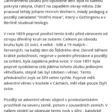
Záchranného ústavu pro opuštěné děti. Byla to slámou
pokrytá ratejna, chatrč na zapadlém okraji města. Zde
pracoval tehdy Johann Hinrich Wichern, mladý pedagog a
později zakladatel "Vnitřní misie", který v Göttingenu a v
Berlíně studoval teologii.
V roce 1839 poprvé pověsil tento kněz před vánocemi od
stropu dřevěný kruh se svícemi. Celkem po obvodu
kruhu bylo 23 svící, 4 velké - bílé a 19 malých -
červených, na každý den do Štědrého dne. Denně během
krátké pobožnosti, nejprve v polední přestávce a později
za svítání, byla zapálena jedna svíce. V roce 1851 byla
poprvé vyzdobena celá jídelna tohoto útulku jedlovými
větvičkami, stejně tak byl zdoben i věnec. Tento
předvánoční zvyk se šířil velmi rychle. Poprvé měli
adventní věnec v kostele v Cáchách, měl však pouze čtyři
svíce.
Později se adventní věnec objevil v protestantském
prostředí na severu země, potom v sousedních zemích. V
našem století se objevuje tento zvyk v jižní - katolické