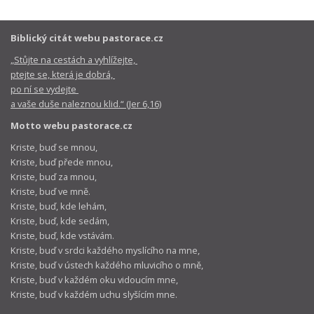
Biblický citát webu pastorace.cz
„Stůjte na cestách a vyhlížejte,
ptejte se, která je dobrá,
po ní se vydejte
a vaše duše naleznou klid.“ (Jer 6,16)
Motto webu pastorace.cz
Kriste, buď se mnou,
Kriste, buď přede mnou,
Kriste, buď za mnou,
Kriste, buď ve mně.
Kriste, buď, kde lehám,
Kriste, buď, kde sedám,
Kriste, buď, kde vstávám.
Kriste, buď v srdci každého myslícího na mne,
Kriste, buď v ústech každého mluvicího o mně,
Kriste, buď v každém oku vidoucím mne,
Kriste, buď v každém uchu slyšícím mne.