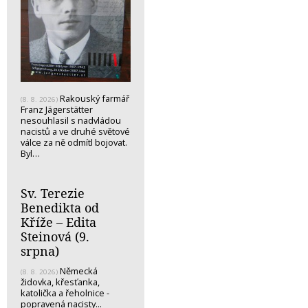
Rakouský farmář
(8. 8. 2026)
Franz Jägerstätter
nesouhlasil s nadvládou
nacistů a ve druhé světové
válce za ně odmítl bojovat.
Byl…
Sv. Terezie
Benedikta od
Kříže – Edita
Steinová (9.
srpna)
Německá
(8. 8. 2026)
židovka, křesťanka,
katolička a řeholnice -
popravená nacisty...