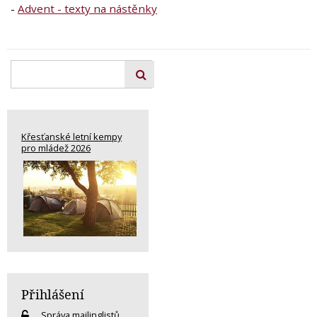
-
Advent - texty na nástěnky
Křesťanské letní kempy
pro mládež 2026
Přihlášení
Správa mailinglistů