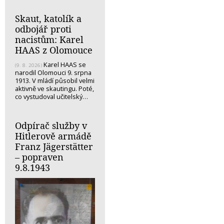
Skaut, katolík a
odbojář proti
nacistům: Karel
HAAS z Olomouce
Karel HAAS se
(9. 8. 2026)
narodil Olomouci 9. srpna
1913. V mládí působil velmi
aktivně ve skautingu. Poté,
co vystudoval učitelský…
Odpírač služby v
Hitlerově armádě
Franz Jägerstätter
– popraven
9.8.1943