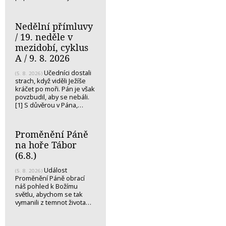
Nedělní přímluvy
/ 19. neděle v
mezidobí, cyklus
A / 9. 8. 2026
Učedníci dostali
(5. 8. 2026)
strach, když viděli Ježíše
kráčet po moři. Pán je však
povzbudil, aby se nebáli.
[1] S důvěrou v Pána,…
Proměnění Páně
na hoře Tábor
(6.8.)
Událost
(5. 8. 2026)
Proměnění Páně obrací
náš pohled k Božímu
světlu, abychom se tak
vymanili z temnot života…