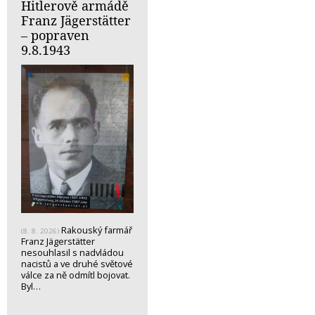
Hitlerově armádě
Franz Jägerstätter
– popraven
9.8.1943
Rakouský farmář
(8. 8. 2026)
Franz Jägerstätter
nesouhlasil s nadvládou
nacistů a ve druhé světové
válce za ně odmítl bojovat.
Byl…