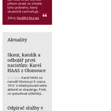
přitom ztratit ze zřetele
toho jediného, který
skutečně zachraňuje.
Zdroj:
Nedělní liturgie
Aktuality
Skaut, katolík a
odbojář proti
nacistům: Karel
HAAS z Olomouce
Karel HAAS se
(9. 8. 2026)
narodil Olomouci 9. srpna
1913. V mládí působil velmi
aktivně ve skautingu. Poté,
co vystudoval učitelský…
Odpírač služby v