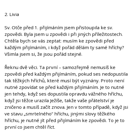
2. Livia
Sv. Otče před 1. přijímáním jsem přistoupila ke sv.
zpovědi. Byla jsem u zpovědi i při jiných příležitostech.
Chtěla bych se vás zeptat: musím ke zpovědi před
každým přijímáním, i když pořád dělám ty samé hříchy?
Všimla jsem si, že jsou pořád stejné.
Řeknu dvě věci. Ta první – samozřejmě nemusíš ke
zpovědi před každým přijímáním, pokud ses nedopustila
tak těžkých hříchů, které musí být vyznány. Proto není
nutné zpovídat se před každým přijímáním. Je to nutné
jen tehdy, když ses dopustila opravdu vážného hříchu,
když jsi těžce urazila Ježíše, takže vaše přátelství je
zničeno a musíš začít znova. Jen v tomto případě, když jsi
ve stavu „smrtelného“ hříchu, jinými slovy těžkého
hříchu, je nutné jít před přijímáním ke zpovědi. To je to
první co jsem chtěl říct.