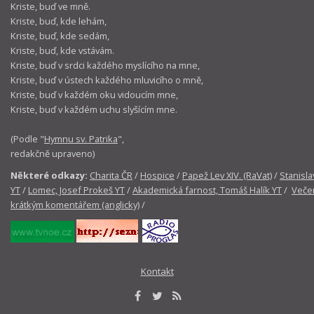
Kriste, buď ve mně.
Kriste, buď, kde lehám,
Kriste, buď, kde sedám,
Kriste, buď, kde vstávám.
Kriste, buď v srdci každého myslícího na mne,
Kriste, buď v ústech každého mluvicího o mně,
Kriste, buď v každém oku vidoucím mne,
Kriste, buď v každém uchu slyšícím mne.
(Podle "
Hymnu sv. Patrika
",
redakčně upraveno)
Některé odkazy:
Charita ČR
/
Hospice
/
Papež Lev XIV. (RaVat)
/
Stanisla
YT
/
Lomec, Josef Prokeš YT
/
Akademická farnost, Tomáš Halík YT
/
Večer
krátkým komentářem (anglicky)
/
Kontakt