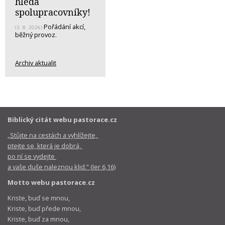
hledá
spolupracovníky!
Pořádání akcí,
(3. 8. 2026)
běžný provoz.
Archiv aktualit
Biblický citát webu pastorace.cz
„Stůjte na cestách a vyhlížejte,
ptejte se, která je dobrá,
po ní se vydejte
a vaše duše naleznou klid.“ (Jer 6,16)
Motto webu pastorace.cz
Kriste, buď se mnou,
Kriste, buď přede mnou,
Kriste, buď za mnou,