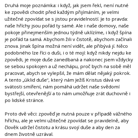
Druhá moje poznámka: i když, jak jsem řekl, není nutné
ke zpovědi chodit před každým přijímáním, je velmi
užitečné zpovídat se s jistou pravidelností. Je to pravda:
naše hříchy jsou pořád ty samé. Ale i naše domovy, naše
pokoje přinejmenším jednou týdně uklízíme, i když špína
je pořád ta samá. Abychom žili v čistotě, abychom začínali
znova. Jinak špína možná není vidět, ale přibývá jí. Něco
podobného lze říci o duši, i o té mojí: když nikdy nejdu ke
zpovědi, je moje duše zanedbaná a nakonec jsem vždycky
se sebou spokojen a už nechápu, proč bych na sobě měl
pracovat, abych se vylepšil, že mám dělat nějaký pokrok.
A tento „úklid duše“, který nám Ježíš Kristus dává ve
svátosti smíření, nám pomáhá udržet naše svědomí
bystřejší, otevřenější a to nám umožňuje zrát duchovně i
po lidské stránce.
Proto dvě věci: zpověď je nutná pouze v případě vážného
hříchu, ale je velmi užitečné zpovídat se pravidelně, aby
člověk udržel čistotu a krásu svojí duše a aby den za
dnem životně uzrával.