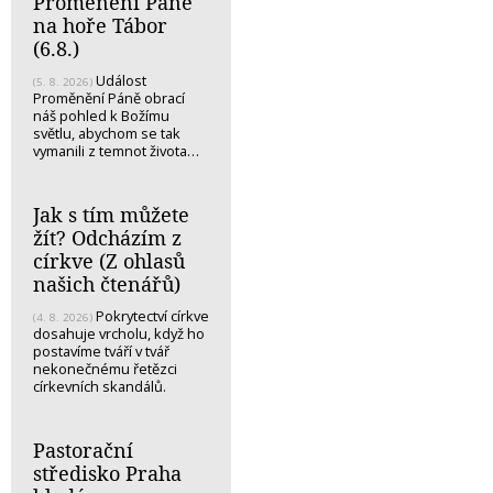
Proměnění Páně
na hoře Tábor
(6.8.)
Událost
(5. 8. 2026)
Proměnění Páně obrací
náš pohled k Božímu
světlu, abychom se tak
vymanili z temnot života…
Jak s tím můžete
žít? Odcházím z
církve (Z ohlasů
našich čtenářů)
Pokrytectví církve
(4. 8. 2026)
dosahuje vrcholu, když ho
postavíme tváří v tvář
nekonečnému řetězci
církevních skandálů.
Pastorační
středisko Praha