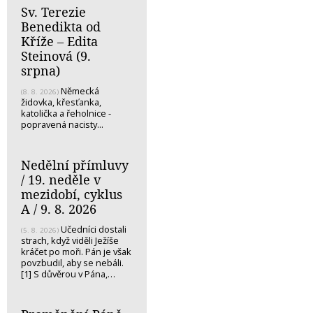
Sv. Terezie
Benedikta od
Kříže – Edita
Steinová (9.
srpna)
Německá
(8. 8. 2026)
židovka, křesťanka,
katolička a řeholnice -
popravená nacisty...
Nedělní přímluvy
/ 19. neděle v
mezidobí, cyklus
A / 9. 8. 2026
Učedníci dostali
(5. 8. 2026)
strach, když viděli Ježíše
kráčet po moři. Pán je však
povzbudil, aby se nebáli.
[1] S důvěrou v Pána,…