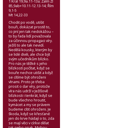
1 Král 19,9a.11-13a; Žalm Žl
85,9ab+10.11-12.13-14; Řím
9,1-5
Mt 14,22-33
Chodit po vodě, utišit
bouři, dokázat prostě to,
co jiní jen tak nedokážou –
to by řada lidí považovala
za účinnou propagaci víry.
Ježíš to ale tak nevidí.
Nedělá kousky, kterým by
se lidé divili, ale chce být
svým učedníkům blízko.
Pro nás je těžké s jeho
blízkostí počítat, když se
bouře nechce utišit a když
se cítíme být ohroženi
vlnami. Proto je třeba
prosit o dar víry, protože
víra nás udrží v Ježíšově
blízkosti i tenkrát, když se
bude všechno hroutit,
kymácet a my se právem
budeme cítit ohroženi. Je
škoda, když se křesťané
jen do krve hádají o to, zda
se mají věci v církvi dělat
tak nebo onak. Mohou