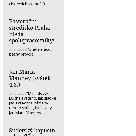
církevních skandálů.
Pastorační
středisko Praha
hledá
spolupracovníky!
Pořádání akcí,
(3. 8. 2026)
běžný provoz.
Jan Maria
Vianney (svátek
4.8.)
“Má-li člověk
(3. 8. 2026)
Ducha svatého, jak sladké
jsou všechna námahy
tohoto světa“, říká svatý
Jan Maria Vianney…
Sudetský kapucín