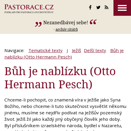
Nezanedbávej sebe!
-
archív citátů
Navigace:
Tematické texty
J
Ježíš
Delší texty
Bůh je
nablízku (Otto Hermann Pesch)
Bůh je nablízku (Otto
Hermann Pesch)
Chceme-li pochopit, co znamená víra v Ježíše jako Syna
Božího, nebo chceme-li tuto skutečnost vysvětlit někomu
jinému, musíme se nejdřív podívat na Ježíšův pozemský
život. Ježíš žil jako každý jiný obyčejný člověk jeho doby.
Byl příslušníkem izraelského národa, bydlel v Nazaretu,