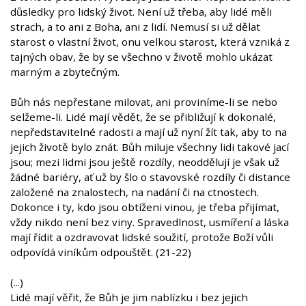
důsledky pro lidský život. Není už třeba, aby lidé měli
strach, a to ani z Boha, ani z lidí. Nemusí si už dělat
starost o vlastní život, onu velkou starost, která vzniká z
tajných obav, že by se všechno v životě mohlo ukázat
marným a zbytečným.
Bůh nás nepřestane milovat, ani proviníme-li se nebo
selžeme-li. Lidé mají vědět, že se přibližují k dokonalé,
nepředstavitelné radosti a mají už nyní žít tak, aby to na
jejich životě bylo znát. Bůh miluje všechny lidi takové jací
jsou; mezi lidmi jsou ještě rozdíly, neoddělují je však už
žádné bariéry, ať už by šlo o stavovské rozdíly či distance
založené na znalostech, na nadání či na ctnostech.
Dokonce i ty, kdo jsou obtíženi vinou, je třeba přijímat,
vždy nikdo není bez viny. Spravedlnost, usmíření a láska
mají řídit a ozdravovat lidské soužití, protože Boží vůli
odpovídá viníkům odpouštět. (21-22)
(...)
Lidé mají věřit, že Bůh je jim nablízku i bez jejich