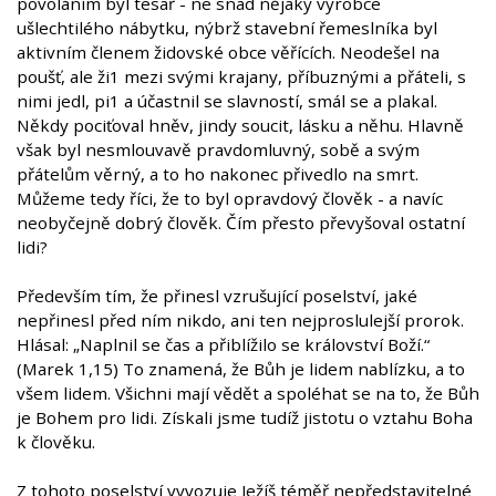
povoláním byl tesař - ne snad nějaký výrobce
ušlechtilého nábytku, nýbrž stavební řemeslníka byl
aktivním členem židovské obce věřících. Neodešel na
poušť, ale ži1 mezi svými krajany, příbuznými a přáteli, s
nimi jedl, pi1 a účastnil se slavností, smál se a plakal.
Někdy pociťoval hněv, jindy soucit, lásku a něhu. Hlavně
však byl nesmlouvavě pravdomluvný, sobě a svým
přátelům věrný, a to ho nakonec přivedlo na smrt.
Můžeme tedy říci, že to byl opravdový člověk - a navíc
neobyčejně dobrý člověk. Čím přesto převyšoval ostatní
lidi?
Především tím, že přinesl vzrušující poselství, jaké
nepřinesl před ním nikdo, ani ten nejproslulejší prorok.
Hlásal: „Naplnil se čas a přiblížilo se království Boží.“
(Marek 1,15) To znamená, že Bůh je lidem nablízku, a to
všem lidem. Všichni mají vědět a spoléhat se na to, že Bůh
je Bohem pro lidi. Získali jsme tudíž jistotu o vztahu Boha
k člověku.
Z tohoto poselství vyvozuje Ježíš téměř nepředstavitelné