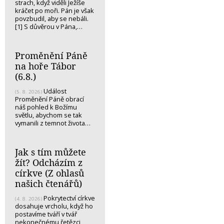
strach, když viděli Ježíše
kráčet po moři. Pán je však
povzbudil, aby se nebáli.
[1] S důvěrou v Pána,…
Proměnění Páně
na hoře Tábor
(6.8.)
Událost
(5. 8. 2026)
Proměnění Páně obrací
náš pohled k Božímu
světlu, abychom se tak
vymanili z temnot života…
Jak s tím můžete
žít? Odcházím z
církve (Z ohlasů
našich čtenářů)
Pokrytectví církve
(4. 8. 2026)
dosahuje vrcholu, když ho
postavíme tváří v tvář
nekonečnému řetězci