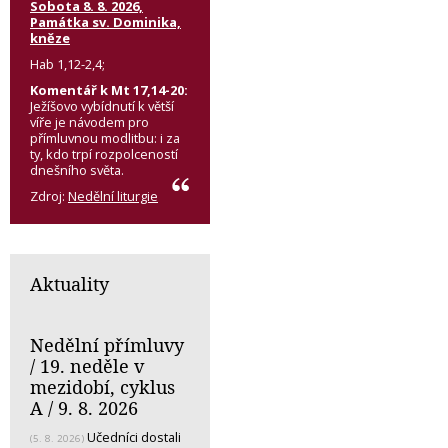
Sobota 8. 8. 2026,
Památka sv. Dominika,
kněze
Hab 1,12-2,4;
Komentář k Mt 17,14-20:
Ježíšovo vybídnutí k větší
víře je návodem pro
přímluvnou modlitbu: i za
ty, kdo trpí rozpolceností
dnešního světa.
Zdroj:
Nedělní liturgie
Aktuality
Nedělní přímluvy
/ 19. neděle v
mezidobí, cyklus
A / 9. 8. 2026
Učedníci dostali
(5. 8. 2026)