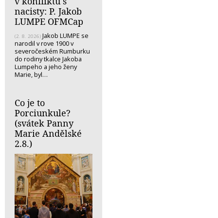
v konfliktu s
nacisty: P. Jakob
LUMPE OFMCap
Jakob LUMPE se
(2. 8. 2026)
narodil v rove 1900 v
severočeském Rumburku
do rodiny tkalce Jakoba
Lumpeho a jeho ženy
Marie, byl…
Co je to
Porciunkule?
(svátek Panny
Marie Andělské
2.8.)