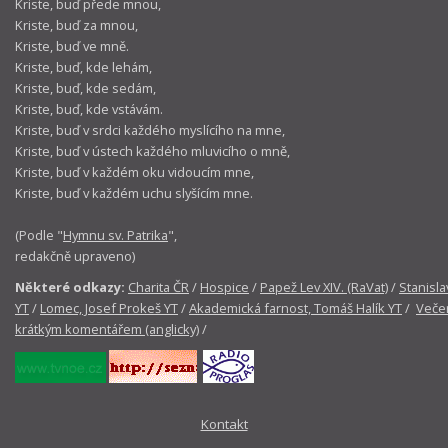
Kriste, buď přede mnou,
Kriste, buď za mnou,
Kriste, buď ve mně.
Kriste, buď, kde lehám,
Kriste, buď, kde sedám,
Kriste, buď, kde vstávám.
Kriste, buď v srdci každého myslícího na mne,
Kriste, buď v ústech každého mluvicího o mně,
Kriste, buď v každém oku vidoucím mne,
Kriste, buď v každém uchu slyšícím mne.
(Podle "
Hymnu sv. Patrika
",
redakčně upraveno)
Některé odkazy:
Charita ČR
/
Hospice
/
Papež Lev XIV. (RaVat)
/
Stanisla
YT
/
Lomec, Josef Prokeš YT
/
Akademická farnost, Tomáš Halík YT
/
Večer
krátkým komentářem (anglicky)
/
Kontakt