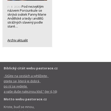
Pod nezvyklým
(1. 8. 2026)
názvem Porciunkule se
skrývá svátek Panny Marie
Andělské a tedy i andělů
strážných slavený podle
staré…
Archiv aktualit
Biblický citát webu pastorace.cz
„Stůjte na cestách a vyhlížejte,
ptejte se, která je dobrá,
po ní se vydejte
a vaše duše naleznou klid.“ (Jer 6,16)
Motto webu pastorace.cz
Kriste, buď se mnou,