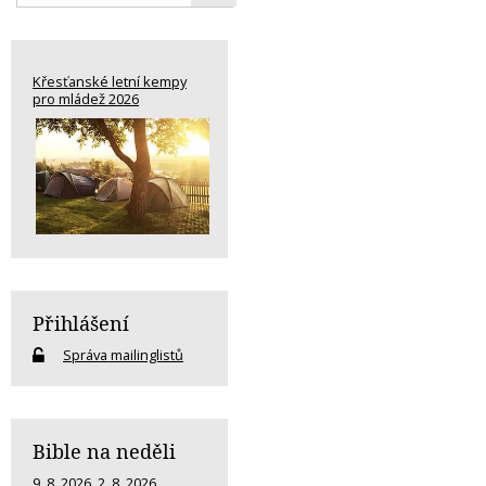
Křesťanské letní kempy
pro mládež 2026
Přihlášení
Správa mailinglistů
Bible na neděli
9. 8. 2026
,
2. 8. 2026