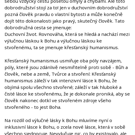
sebou vždycky cestu posetou omyly a chybami. Ale toto
dobrodružství stojí za to! Jen v duchovním dobrodružství
pozná člověk pravdu o vlastní bytosti a může konečně
dojít této dokonalosti jako pravý, skutečný člověk. Tato
dobrodružná cesta se jmenuje:
Duchovní život. Rovnováha, která se hledá a nachází mezi
výlučnou láskou k Bohu a výlučnou láskou ke
stvořenému, ta se jmenuje křesťanský humanismus.
Křesťanský humanismus usmiřuje oba póly navzájem,
póly, které jsou zdánlivě nesmiřitelně proti sobě - Bůh a
člověk, nebe a země, Tvůrce a stvoření: Křesťanský
humanismus záleží v tak intenzivní lásce k Bohu, že
objímá spolu všechno stvořené; záleží v tak hluboké a
čisté lásce ke stvořenému, že je dokonale proniká, aby se
člověk nakonec dotkl ve stvořeném zdroje všeho
stvořeného - to jest Boha.
Na rozdíl od výlučné lásky k Bohu mluvíme nyní o
inklusivní lásce k Bohu, o zcela nové lásce, která v sobě
všechno sjednocuje. Nevylučuje nic, co by existovalo, ale