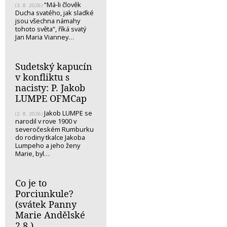
“Má-li člověk
(3. 8. 2026)
Ducha svatého, jak sladké
jsou všechna námahy
tohoto světa“, říká svatý
Jan Maria Vianney…
Sudetský kapucín
v konfliktu s
nacisty: P. Jakob
LUMPE OFMCap
Jakob LUMPE se
(2. 8. 2026)
narodil v rove 1900 v
severočeském Rumburku
do rodiny tkalce Jakoba
Lumpeho a jeho ženy
Marie, byl…
Co je to
Porciunkule?
(svátek Panny
Marie Andělské
2.8.)