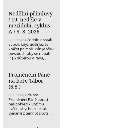
Nedělní přímluvy
/ 19. neděle v
mezidobí, cyklus
A / 9. 8. 2026
Učedníci dostali
(5. 8. 2026)
strach, když viděli Ježíše
kráčet po moři. Pán je však
povzbudil, aby se nebáli.
[1] S důvěrou v Pána,…
Proměnění Páně
na hoře Tábor
(6.8.)
Událost
(5. 8. 2026)
Proměnění Páně obrací
náš pohled k Božímu
světlu, abychom se tak
vymanili z temnot života…