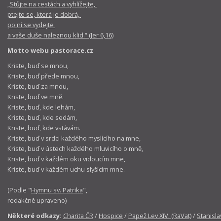
„Stůjte na cestách a vyhlížejte,
ptejte se, která je dobrá,
po ní se vydejte
a vaše duše naleznou klid.“ (Jer 6,16)
Motto webu pastorace.cz
Kriste, buď se mnou,
Kriste, buď přede mnou,
Kriste, buď za mnou,
Kriste, buď ve mně.
Kriste, buď, kde lehám,
Kriste, buď, kde sedám,
Kriste, buď, kde vstávám.
Kriste, buď v srdci každého myslícího na mne,
Kriste, buď v ústech každého mluvicího o mně,
Kriste, buď v každém oku vidoucím mne,
Kriste, buď v každém uchu slyšícím mne.
(Podle "
Hymnu sv. Patrika
",
redakčně upraveno)
Některé odkazy:
Charita ČR
/
Hospice
/
Papež Lev XIV. (RaVat)
/
Stanisla