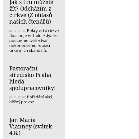
Jak s tím můžete
žít? Odcházím z
církve (Z ohlasů
našich čtenářů)
Pokrytectví církve
(4. 8. 2026)
dosahuje vrcholu, když ho
postavíme tváří v tvář
nekonečnému řetězci
církevních skandálů.
Pastorační
středisko Praha
hledá
spolupracovníky!
Pořádání akcí,
(3. 8. 2026)
běžný provoz.
Jan Maria
Vianney (svátek
4.8.)