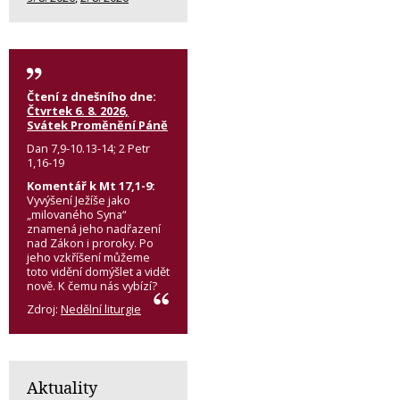
Čtení z dnešního dne:
Čtvrtek 6. 8. 2026,
Svátek Proměnění Páně
Dan 7,9-10.13-14; 2 Petr
1,16-19
Komentář k Mt 17,1-9:
Vyvýšení Ježíše jako
„milovaného Syna“
znamená jeho nadřazení
nad Zákon i proroky. Po
jeho vzkříšení můžeme
toto vidění domýšlet a vidět
nově. K čemu nás vybízí?
Zdroj:
Nedělní liturgie
Aktuality