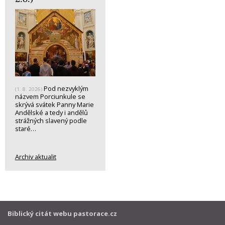
Pod nezvyklým
(1. 8. 2026)
názvem Porciunkule se
skrývá svátek Panny Marie
Andělské a tedy i andělů
strážných slavený podle
staré…
Archiv aktualit
Biblický citát webu pastorace.cz