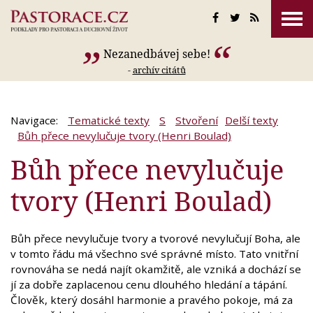
Nezanedbávej sebe!
-
archív citátů
Navigace:
Tematické texty
S
Stvoření
Delší texty
Bůh přece nevylučuje tvory (Henri Boulad)
Bůh přece nevylučuje
tvory (Henri Boulad)
Bůh přece nevylučuje tvory a tvorové nevylučují Boha, ale
v tomto řádu má všechno své správné místo. Tato vnitřní
rovnováha se nedá najít okamžitě, ale vzniká a dochází se
jí za dobře zaplacenou cenu dlouhého hledání a tápání.
Člověk, který dosáhl harmonie a pravého pokoje, má za