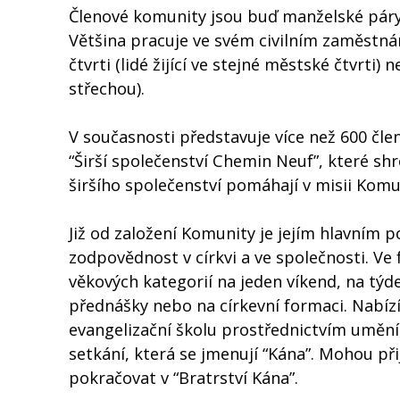
Členové komunity jsou buď manželské páry (t
Většina pracuje ve svém civilním zaměstnání,
čtvrti (lidé žijící ve stejné městské čtvrti
střechou).
V současnosti představuje více než 600 čl
“Širší společenství Chemin Neuf”, které sh
širšího společenství pomáhají v misii Komu
Již od založení Komunity je jejím hlavním 
zodpovědnost v církvi a ve společnosti. V
věkových kategorií na jeden víkend, na týde
přednášky nebo na církevní formaci. Nabíz
evangelizační školu prostřednictvím uměn
setkání, která se jmenují “Kána”. Mohou př
pokračovat v “Bratrství Kána”.