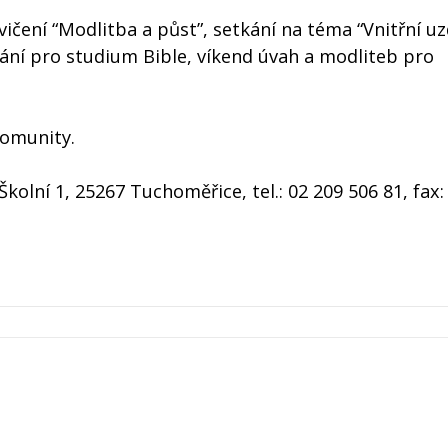
ičení “Modlitba a půst”, setkání na téma “Vnitřní uz
kání pro studium Bible, víkend úvah a modliteb pro
komunity.
olní 1, 25267 Tuchoměřice, tel.: 02 209 506 81, fax: