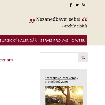
Nezanedbávej sebe!
-
archív citátů
ITURGICKÝ KALENDÁŘ
SERVIS PRO VÁS
O WEBU
seznam
Křesťanské letní kempy
pro mládež 2026