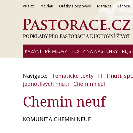
Vira.cz
Pro děti
Otázky a odpovědi
Maria.cz
Vánoce
KÁZÁNÍ
PŘÍMLUVY
TEXTY NA NÁSTĚNKY
REJS
Navigace:
Tematické texty
H
Hnutí, spo
jednotlivých hnutí
Chemin neuf
Chemin neuf
KOMUNITA CHEMIN NEUF