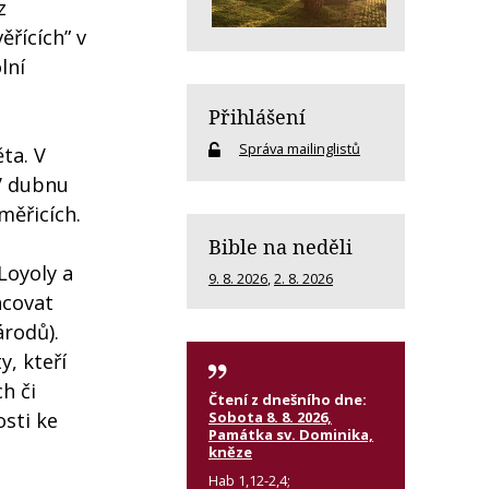
z
ěřících” v
lní
Přihlášení
Správa mailinglistů
ta. V
 V dubnu
měřicích.
Bible na neděli
Loyoly a
9. 8. 2026
,
2. 8. 2026
acovat
árodů).
, kteří
h či
Čtení z dnešního dne:
Sobota 8. 8. 2026,
osti ke
Památka sv. Dominika,
kněze
Hab 1,12-2,4;