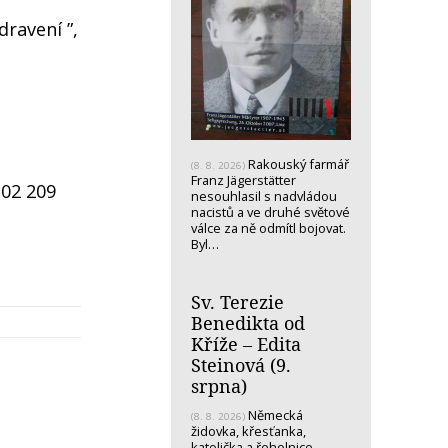
dravení ”,
Rakouský farmář
(8. 8. 2026)
Franz Jägerstätter
 02 209
nesouhlasil s nadvládou
nacistů a ve druhé světové
válce za ně odmítl bojovat.
Byl…
Sv. Terezie
Benedikta od
Kříže – Edita
Steinová (9.
srpna)
Německá
(8. 8. 2026)
židovka, křesťanka,
katolička a řeholnice -