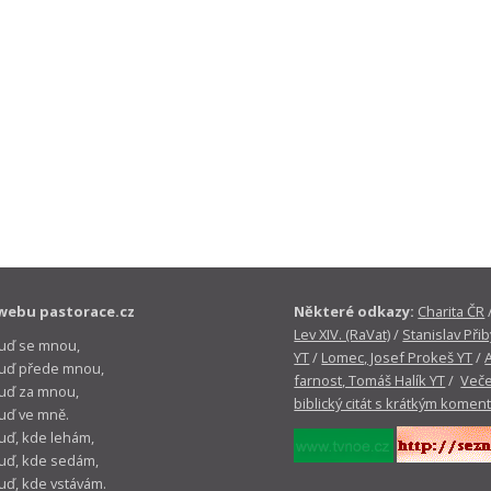
webu pastorace.cz
Některé odkazy:
Charita ČR
Lev XIV. (RaVat)
/
Stanislav Přib
buď se mnou,
YT
/
Lomec, Josef Prokeš YT
/
 buď přede mnou,
farnost, Tomáš Halík YT
/
Veče
buď za mnou,
biblický citát s krátkým komen
buď ve mně.
buď, kde lehám,
buď, kde sedám,
buď, kde vstávám.