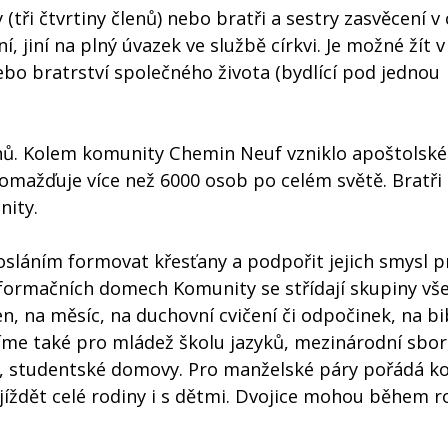
ři čtvrtiny členů) nebo bratři a sestry zasvěcení v 
 jiní na plný úvazek ve službě církvi. Je možné žít v
) nebo bratrství společného života (bydlící pod jednou
enů. Kolem komunity Chemin Neuf vzniklo apoštolské 
romažďuje více než 6000 osob po celém světě. Bratři 
nity.
posláním formovat křesťany a podpořit jejich smysl p
e formačních domech Komunity se střídají skupiny vš
n, na měsíc, na duchovní cvičení či odpočinek, na bi
íme také pro mládež školu jazyků, mezinárodní sbor
í, studentské domovy. Pro manželské páry pořádá k
ijíždět celé rodiny i s dětmi. Dvojice mohou během r