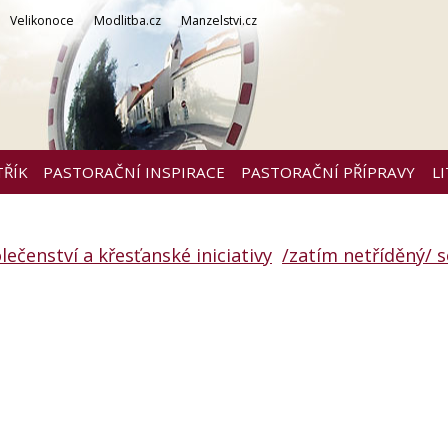
Velikonoce
Modlitba.cz
Manzelstvi.cz
TŘÍK
PASTORAČNÍ INSPIRACE
PASTORAČNÍ PŘÍPRAVY
L
lečenství a křesťanské iniciativy
/zatím netříděný/ 