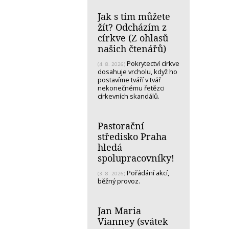
Jak s tím můžete
žít? Odcházím z
církve (Z ohlasů
našich čtenářů)
Pokrytectví církve
(4. 8. 2026)
dosahuje vrcholu, když ho
postavíme tváří v tvář
nekonečnému řetězci
církevních skandálů.
Pastorační
středisko Praha
hledá
spolupracovníky!
Pořádání akcí,
(3. 8. 2026)
běžný provoz.
Jan Maria
Vianney (svátek