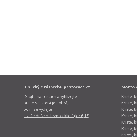
Biblický citát webu pastorace.cz
Motto 
„Stůjte na cestách a vyhlížejte,
Kriste, 
ptejte se, která je dobrá,
Kriste,
po ní se vydejte
Kriste, 
a vaše duše naleznou klid.“ (Jer 6,16)
Kriste, 
Kriste, 
Kriste, 
Kriste, 