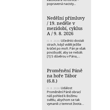
popravená nacisty...
Nedělní přímluvy
/ 19. neděle v
mezidobí, cyklus
A / 9. 8. 2026
Učedníci dostali
(5. 8. 2026)
strach, když viděli Ježíše
kráčet po moři. Pán je však
povzbudil, aby se nebáli.
[1] S důvěrou v Pána,…
Proměnění Páně
na hoře Tábor
(6.8.)
Událost
(5. 8. 2026)
Proměnění Páně obrací
náš pohled k Božímu
světlu, abychom se tak
vymanili z temnot života…