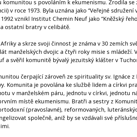
 komunitou s povoláním k ekumenismu. Zrodila se 
ii) v roce 1973. Byla uznána jako “Veřejné sdružení v
1992 vznikl Institut Chemin Neuf jako “Kněžský řeho
a ostatní bratry v celibátě.
friky a skrze svoji činnost je známa v 30 zemích svě
lát manželských dvojic a čtyři roky misie s mládeží.
f a svěřil komunitě bývalý jezuitský klášter v Tucho
tou čerpající zároveň ze spirituality sv. Ignáce z 
y. Komunita je povolána ke službě lidem a církvi pr
notu v manželském páru, jednotu v církvi, jednotu n
prvním místě ekumenismu. Bratři a sestry z Komunity
 ortodoxní (pravoslavné), reformovaných, luteránskýc
angelizovat společně, aniž by se vzdávali své příslušn
imi.