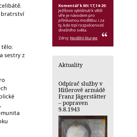
celibátě.
Komentář k Mt 17,14-20:
Ježíšovo vybídnutí k větší
 bratrství
víře je návodem pro
přímluvnou modlitbu: i za
ty, kdo trpí rozpolceností
dnešního světa.
Zdroj:
Nedělní liturgie
tělo:
a sestry z
Aktuality
ro
Odpírač služby v
ech
Hitlerově armádě
Franz Jägerstätter
blické
– popraven
,
9.8.1943
omunita
oku