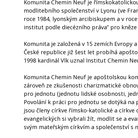
Komunita Chemin Neuf je římskokatolickou
modlitebního společenství v Lyonu (ve Franc
roce 1984, lyonským arcibiskupem a v roce 
institut podle diecézního práva” pro kněze 
Komunita je založená v 15 zemích Evropy a A
České republice již šest let probíhá apošto
1998 kardinál Vlk uznal Institut Chemin Neu
Komunita Chemin Neuf je apoštolskou komuni
zároveň ze zkušenosti charizmatické obnov
pro jednotu (jednotu lidské osobnosti, jed
Povolání k práci pro jednotu se dotýká na 
jsou členy církve římsko-katolické a církve
evangelických si vybrali žít, modlit se a ev
svým mateřským církvím a společenství s n