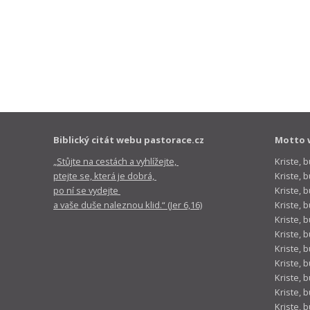
Biblický citát webu pastorace.cz
Motto 
„Stůjte na cestách a vyhlížejte,
Kriste, 
ptejte se, která je dobrá,
Kriste,
po ní se vydejte
Kriste, 
a vaše duše naleznou klid.“ (Jer 6,16)
Kriste, 
Kriste, 
Kriste, 
Kriste, 
Kriste, 
Kriste, 
Kriste, 
Kriste, 