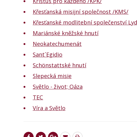
Kristus pro každého /KPK/
Křesťanská misijní společnost /KMS/
Křesťanské modlitební společenství Lyd
Mariánské kněžské hnutí
Neokatechumenát
Sant´Egidio
Schönstattské hnutí
Slepecká misie
Světlo - život; Oáza
TEC
Víra a Světlo