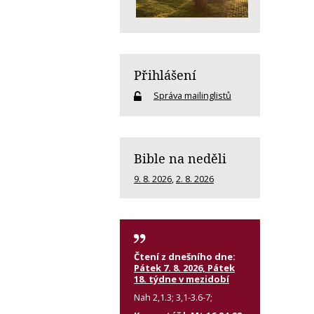
Přihlášení
Správa mailinglistů
Bible na neděli
9. 8. 2026
,
2. 8. 2026
Čtení z dnešního dne:
Pátek 7. 8. 2026, Pátek
18. týdne v mezidobí
Nah 2,1.3; 3,1-3.6-7;