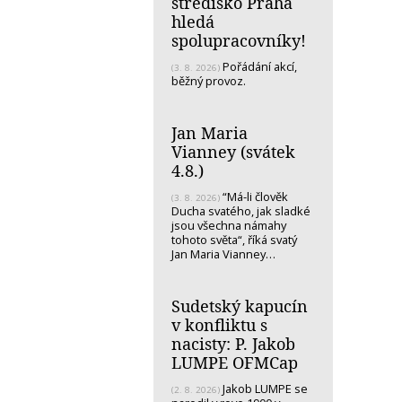
středisko Praha
hledá
spolupracovníky!
Pořádání akcí,
(3. 8. 2026)
běžný provoz.
Jan Maria
Vianney (svátek
4.8.)
“Má-li člověk
(3. 8. 2026)
Ducha svatého, jak sladké
jsou všechna námahy
tohoto světa“, říká svatý
Jan Maria Vianney…
Sudetský kapucín
v konfliktu s
nacisty: P. Jakob
LUMPE OFMCap
Jakob LUMPE se
(2. 8. 2026)