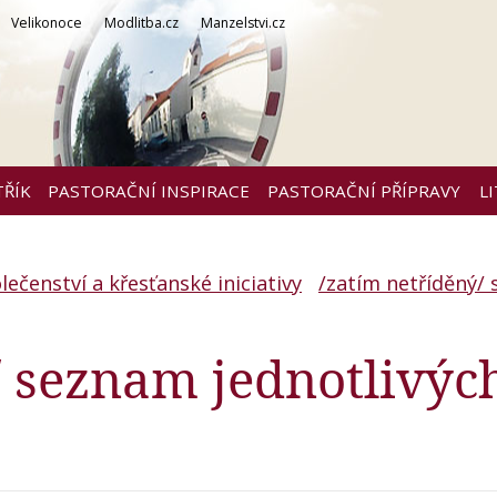
Velikonoce
Modlitba.cz
Manzelstvi.cz
TŘÍK
PASTORAČNÍ INSPIRACE
PASTORAČNÍ PŘÍPRAVY
L
lečenství a křesťanské iniciativy
/zatím netříděný/
/ seznam jednotlivýc