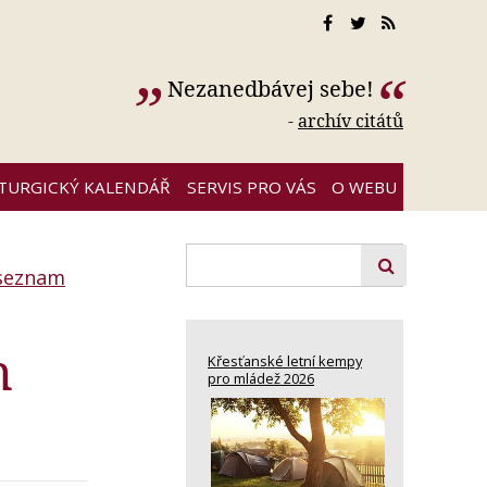
Nezanedbávej sebe!
-
archív citátů
ITURGICKÝ KALENDÁŘ
SERVIS PRO VÁS
O WEBU
 seznam
h
Křesťanské letní kempy
pro mládež 2026