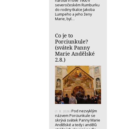
narodil v rove 1900 v
severočeském Rumburku
do rodiny tkalce Jakoba
Lumpeho a jeho ženy
Marie, byl…
Co je to
Porciunkule?
(svátek Panny
Marie Andělské
2.8.)
Pod nezvyklým
(1. 8. 2026)
názvem Porciunkule se
skrývá svátek Panny Marie
Andělské a tedy i andělů