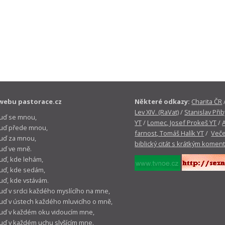
webu pastorace.cz
Některé odkazy:
Charita ČR
Lev XIV. (RaVat)
/
Stanislav Přib
buď se mnou,
YT
/
Lomec, Josef Prokeš YT
/
 buď přede mnou,
farnost, Tomáš Halík YT
/
Veče
buď za mnou,
biblický citát s krátkým komen
buď ve mně.
buď, kde lehám,
buď, kde sedám,
buď, kde vstávám.
buď v srdci každého myslícího na mne,
buď v ústech každého mluvicího o mně,
buď v každém oku vidoucím mne,
buď v každém uchu slyšícím mne.