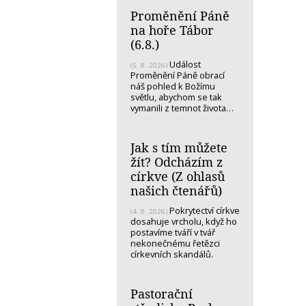
Proměnění Páně
na hoře Tábor
(6.8.)
Událost
(5. 8. 2026)
Proměnění Páně obrací
náš pohled k Božímu
světlu, abychom se tak
vymanili z temnot života…
Jak s tím můžete
žít? Odcházím z
církve (Z ohlasů
našich čtenářů)
Pokrytectví církve
(4. 8. 2026)
dosahuje vrcholu, když ho
postavíme tváří v tvář
nekonečnému řetězci
církevních skandálů.
Pastorační