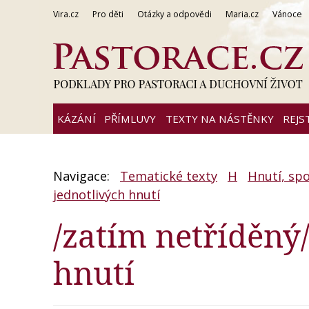
Vira.cz
Pro děti
Otázky a odpovědi
Maria.cz
Vánoce
KÁZÁNÍ
PŘÍMLUVY
TEXTY NA NÁSTĚNKY
REJS
Navigace:
Tematické texty
H
Hnutí, spo
jednotlivých hnutí
/zatím netříděný
hnutí