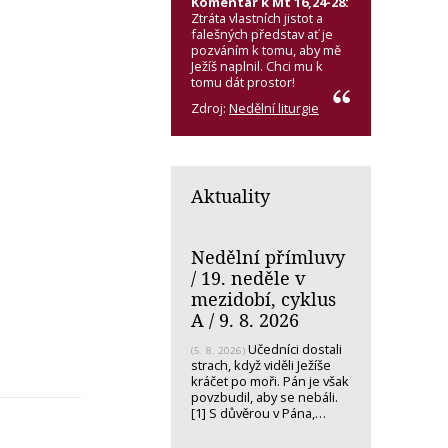
Komentář k Mt 16,24-28:
Ztráta vlastních jistot a
falešných představ ať je
pozváním k tomu, aby mě
Ježíš naplnil. Chci mu k
tomu dát prostor!
Zdroj:
Nedělní liturgie
Aktuality
Nedělní přímluvy
/ 19. neděle v
mezidobí, cyklus
A / 9. 8. 2026
Učedníci dostali
(5. 8. 2026)
strach, když viděli Ježíše
kráčet po moři. Pán je však
povzbudil, aby se nebáli.
[1] S důvěrou v Pána,…