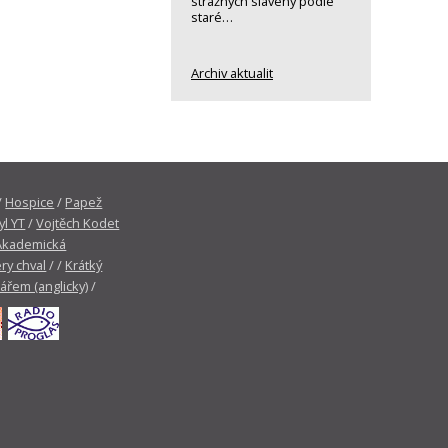
strážných slavený podle
staré…
Archiv aktualit
/
Hospice
/
Papež
yl YT
/
Vojtěch Kodet
Akademická
ry chval
/ /
Krátký
tářem (anglicky)
/