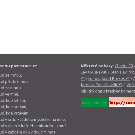
webu pastorace.cz
Některé odkazy:
Charita ČR
Lev XIV. (RaVat)
/
Stanislav Přib
buď se mnou,
YT
/
Lomec, Josef Prokeš YT
/
 buď přede mnou,
farnost, Tomáš Halík YT
/
Veče
buď za mnou,
biblický citát s krátkým komen
buď ve mně.
buď, kde lehám,
buď, kde sedám,
buď, kde vstávám.
buď v srdci každého myslícího na mne,
buď v ústech každého mluvicího o mně,
buď v každém oku vidoucím mne,