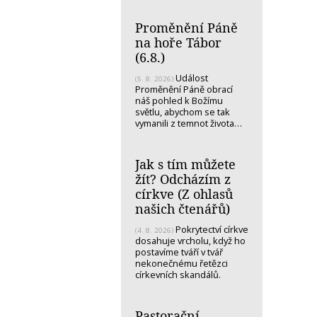
Proměnění Páně
na hoře Tábor
(6.8.)
Událost
(5. 8. 2026)
Proměnění Páně obrací
náš pohled k Božímu
světlu, abychom se tak
vymanili z temnot života…
Jak s tím můžete
žít? Odcházím z
církve (Z ohlasů
našich čtenářů)
Pokrytectví církve
(4. 8. 2026)
dosahuje vrcholu, když ho
postavíme tváří v tvář
nekonečnému řetězci
církevních skandálů.
Pastorační