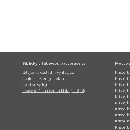
Biblický citát webu pastorace.cz
Motto 
„Stůjte na cestách a vyhlížejte,
Kriste, 
ptejte se, která je dobrá,
Kriste,
po ní se vydejte
Kriste, 
a vaše duše naleznou klid.“ (Jer 6,16)
Kriste, 
Kriste, 
Kriste, 
Kriste, 
Kriste, 
Kriste, 
Kriste, 