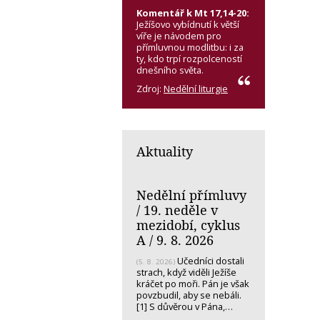
Komentář k Mt 17,14-20:
Ježíšovo vybídnutí k větší
víře je návodem pro
přímluvnou modlitbu: i za
ty, kdo trpí rozpolceností
dnešního světa.
Zdroj:
Nedělní liturgie
Aktuality
Nedělní přímluvy
/ 19. neděle v
mezidobí, cyklus
A / 9. 8. 2026
Učedníci dostali
(5. 8. 2026)
strach, když viděli Ježíše
kráčet po moři. Pán je však
povzbudil, aby se nebáli.
[1] S důvěrou v Pána,…