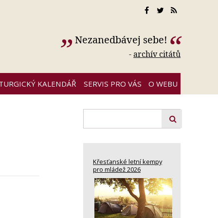
Nezanedbávej sebe!
-
archív citátů
ITURGICKÝ KALENDÁŘ
SERVIS PRO VÁS
O WEBU
Křesťanské letní kempy
pro mládež 2026