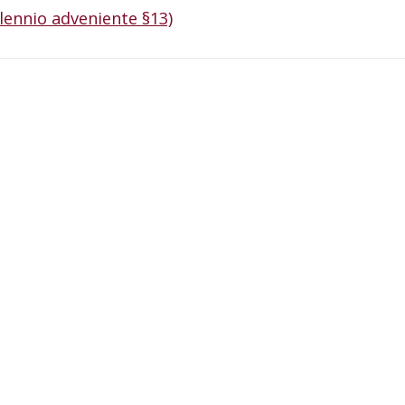
llennio adveniente §13)