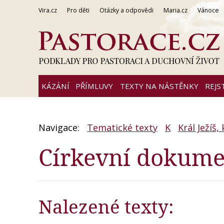
Vira.cz
Pro děti
Otázky a odpovědi
Maria.cz
Vánoce
KÁZÁNÍ
PŘÍMLUVY
TEXTY NA NÁSTĚNKY
REJS
Navigace:
Tematické texty
K
Král Ježíš,
Církevní dokume
Nalezené texty: