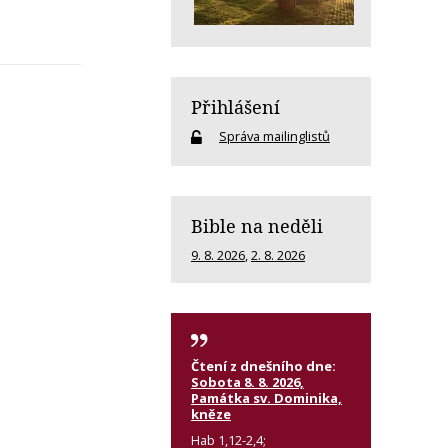
Přihlášení
Správa mailinglistů
Bible na neděli
9. 8. 2026
,
2. 8. 2026
Čtení z dnešního dne:
Sobota 8. 8. 2026,
Památka sv. Dominika,
kněze
Hab 1,12-2,4;