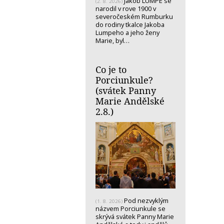
Jakob LUMPE se
(2. 8. 2026)
narodil v rove 1900 v
severočeském Rumburku
do rodiny tkalce Jakoba
Lumpeho a jeho ženy
Marie, byl…
Co je to
Porciunkule?
(svátek Panny
Marie Andělské
2.8.)
Pod nezvyklým
(1. 8. 2026)
názvem Porciunkule se
skrývá svátek Panny Marie