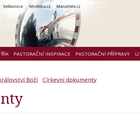
Velikonoce
Modlitba.cz
Manzelstvi.cz
TŘÍK
PASTORAČNÍ INSPIRACE
PASTORAČNÍ PŘÍPRAVY
L
 království Boží
Církevní dokumenty
nty