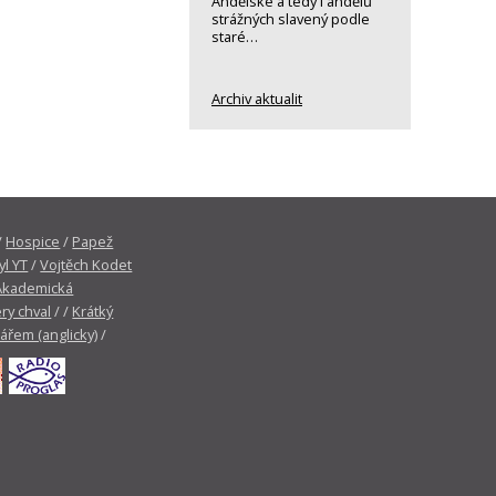
Andělské a tedy i andělů
strážných slavený podle
staré…
Archiv aktualit
/
Hospice
/
Papež
yl YT
/
Vojtěch Kodet
Akademická
ry chval
/ /
Krátký
tářem (anglicky)
/