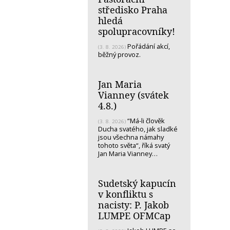
středisko Praha
hledá
spolupracovníky!
Pořádání akcí,
(3. 8. 2026)
běžný provoz.
Jan Maria
Vianney (svátek
4.8.)
“Má-li člověk
(3. 8. 2026)
Ducha svatého, jak sladké
jsou všechna námahy
tohoto světa“, říká svatý
Jan Maria Vianney…
Sudetský kapucín
v konfliktu s
nacisty: P. Jakob
LUMPE OFMCap